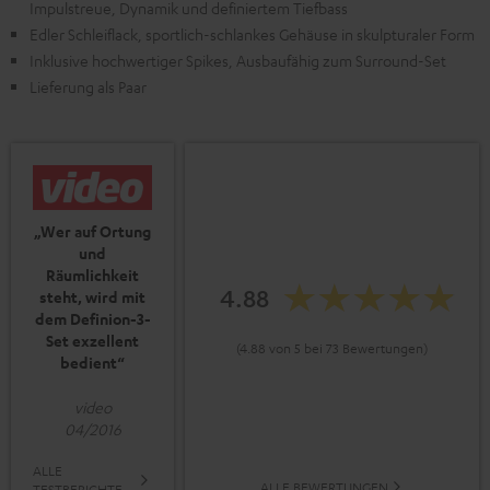
Impulstreue, Dynamik und definiertem Tiefbass
Edler Schleiflack, sportlich-schlankes Gehäuse in skulpturaler Form
Inklusive hochwertiger Spikes, Ausbaufähig zum Surround-Set
Lieferung als Paar
„Wer auf Ortung
und
Räumlichkeit
4.88
steht, wird mit
dem Definion-3-
Set exzellent
(4.88 von 5 bei 73 Bewertungen)
bedient“
video
04/2016
ALLE
ALLE BEWERTUNGEN
TESTBERICHTE