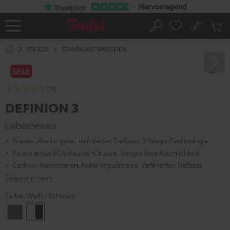
ZUM
NHALT
RINGEN
No
Abs
Startseite
Suche
Artike
im
STEREO
STANDLAUTSPRECHER
Waren
SALE
(73)
DEFINION 3
Liebesbeweis
Präzise Wiedergabe, definierter Tiefbass, 3-Wege-Technologie
Patentiertes SCA-Koaxial-Chassis, beispiellose Räumlichkeit
Carbon-Membranen, hohe Impulstreue, definierter Tiefbass
Zeige mir mehr
Farbe:
Weiß / Schwarz
Anthrazit
Weiß
/