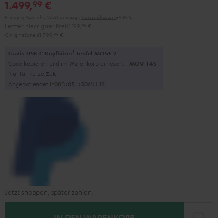
1.499,
€
99
Schwarz
Preis pro Paar inkl. MwSt
und zzgl.
Versandkosten
69,99 €
Letzter niedrigster Preis
1.199,
99
€
Originalpreis
1.799,
99
€
1
Gratis USB-C Kopfhörer
Teufel MOVE 2
Code kopieren und im Warenkorb einlösen.
MOV-T4S
Nur für kurze Zeit
Angebot endet in
0
0
D
:
0
5
H
:
5
0
M
:
0
9
S
Jetzt shoppen, später zahlen.
IN DEN WARENKORB