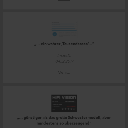
„… ein wahrer ‚Tausendsassa‘…“
Imaedia
04.12.2017
Mehr...
„… günstiger als das große Schwestermodell, aber
mindestens so überzeugend“