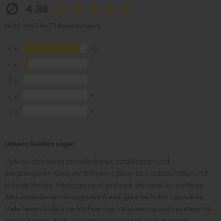
4.88
(4.88 von 5 bei 73 Bewertungen)
5
65
4
7
3
1
2
0
1
0
Unsere Kunden sagen
Viele Kunden loben den sehr klaren, detailreichen und
ausgewogenen Klang der Definion 3, besonders präzise Mitten und
brillante Höhen. Häufig genannt wird auch der satte, kontrollierte
Bass sowie die verzerrungsfreie Wiedergabe bei hoher Lautstärke.
Viele heben zudem die hochwertige Verarbeitung und das elegante
Design hervor; das Preis-Leistungs-Verhältnis wird oft positiv