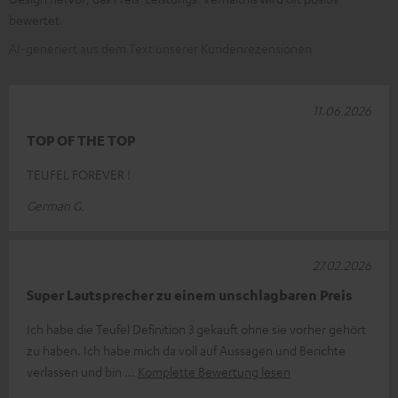
bewertet.
AI-generiert aus dem Text unserer Kundenrezensionen
11.06.2026
TOP OF THE TOP
TEUFEL FOREVER !
German G.
27.02.2026
Super Lautsprecher zu einem unschlagbaren Preis
Ich habe die Teufel Definition 3 gekauft ohne sie vorher gehört
zu haben. Ich habe mich da voll auf Aussagen und Berichte
verlassen und bin
Komplette Bewertung lesen