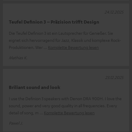
24.12.2025
Teufel Definion 3 – Präzision trifft Design
Die Teufel Definion 3 ist ein Lautsprecher für Genießer. Sie
eignet sich hervorragend für Jazz, Klassik und komplexe Rock-
Produktionen. Wer
Komplette Bewertung lesen
Mathias K.
23.12.2025
Briliant sound and look
I use the Definion 3 speakers with Denon DRA 900H. I love the
sound, power and very good quality in all frequencies. Every
detail of song, m
Komplette Bewertung lesen
Pawel J.