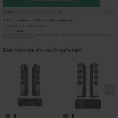
, in 5 – 7 Werktagen bei dir
Auf Lager
Sicher einkaufen mit 8 Wochen Rückgaberecht
inkl. kostenlosem
Rückversand
Hersteller:
Teufel
Sicherheitshinweise
Ersatzteile
Reparaturen
Software-Updates
Gesetzliche Gewährleistung
Elektrogeräte Rücknahme
Das könnte dir auch gefallen
DEFINION
DEFINION
DEFINION
DEFINION