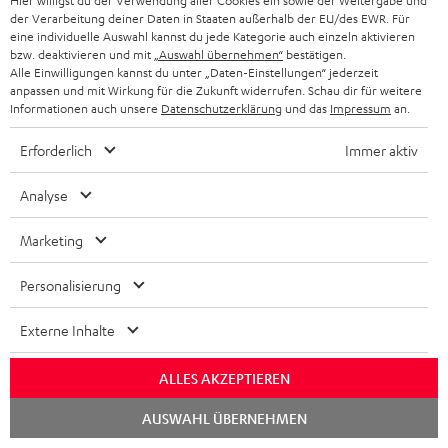
Hier willigst du der Verwendung aller Cookies ein sowie der Weitergabe und
„Einfach überzeugend“
der Verarbeitung deiner Daten in Staaten außerhalb der EU/des EWR. Für
eine individuelle Auswahl kannst du jede Kategorie auch einzeln aktivieren
www.hifitest.de
bzw. deaktivieren und mit
„Auswahl übernehmen“
bestätigen.
06/2015
Alle Einwilligungen kannst du unter „Daten-Einstellungen“ jederzeit
anpassen und mit Wirkung für die Zukunft widerrufen. Schau dir für weitere
Mehr...
Informationen auch unsere
Datenschutzerklärung
und das
Impressum
an.
Erforderlich
Immer aktiv
Analyse
Marketing
„…spielt vom ersten Moment an sensationell…“
Personalisierung
www.i-fidelity.net
23.04.2015
Externe Inhalte
Mehr...
ALLES AKZEPTIEREN
Chat
AUSWAHL ÜBERNEHMEN
starten