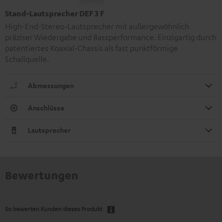
Stand-Lautsprecher DEF 3 F
High-End-Stereo-Lautsprecher mit außergewöhnlich
präziser Wiedergabe und Bassperformance. Einzigartig durch
patentiertes Koaxial-Chassis als fast punktförmige
Schallquelle.
Abmessungen
Anschlüsse
Lautsprecher
Bewertungen
So bewerten Kunden dieses Produkt