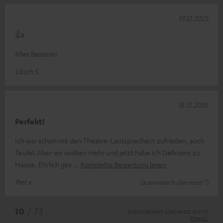
19.12.2025
👍
Alles Bestens!
Ulrich S.
18.12.2025
Perfekt!
Ich war schon mit den Theatre-Lautsprechern zufrieden, auch
Teufel. Aber wir wollten mehr und jetzt habe ich Definions zu
Hause. Ehrlich ges
Komplette Bewertung lesen
Piet v.
(automatisch übersetzt *)
*
10
/ 73
automatisiert übersetzt durch
DeepL