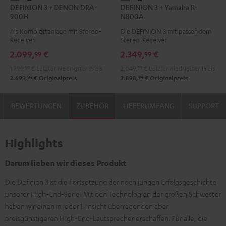
DEFINION 3 + DENON DRA-
DEFINION 3 + Yamaha R-
3
3
3
3
900H
N800A
+
+
+
+
Als Komplettanlage mit Stereo-
Die DEFINION 3 mit passendem
DENON
DENON
Yamaha
Yamaha
Receiver
Stereo-Receiver
DRA-
DRA-
R-
R-
2.099,
€
2.349,
€
99
99
900H
900H
N800A
N800A
1.799,
99
€
Letzter niedrigster Preis
2.049,
99
€
Letzter niedrigster Preis
Anthrazit
Weiß
Anthrazit
Weiß
99
99
2.699,
€
Originalpreis
2.898,
€
Originalpreis
/
/
Schwarz
Schwarz
BEWERTUNGEN
ZUBEHÖR
LIEFERUMFANG
SUPPORT
Highlights
Darum lieben wir dieses Produkt
Die Definion 3 ist die Fortsetzung der noch jungen Erfolgsgeschichte
unserer High-End-Serie. Mit den Technologien der großen Schwester
haben wir einen in jeder Hinsicht überragenden aber
preisgünstigeren High-End-Lautsprecher erschaffen. Für alle, die