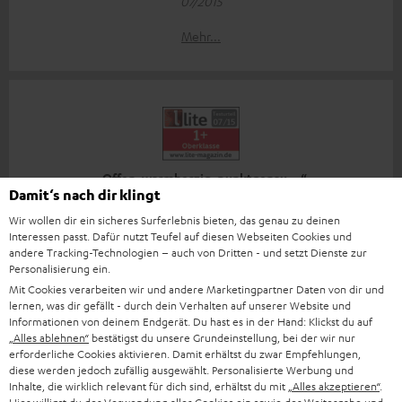
07/2015
Mehr...
„Offen, warmherzig, punktgenau …“
Damit‘s nach dir klingt
www.lite-magazin.de
Wir wollen dir ein sicheres Surferlebnis bieten, das genau zu deinen
26.06.2015
Interessen passt. Dafür nutzt Teufel auf diesen Webseiten Cookies und
andere Tracking-Technologien – auch von Dritten - und setzt Dienste zur
Mehr...
Personalisierung ein.
Mit Cookies verarbeiten wir und andere Marketingpartner Daten von dir und
lernen, was dir gefällt - durch dein Verhalten auf unserer Website und
Informationen von deinem Endgerät. Du hast es in der Hand: Klickst du auf
„Alles ablehnen“
bestätigst du unsere Grundeinstellung, bei der wir nur
erforderliche Cookies aktivieren. Damit erhältst du zwar Empfehlungen,
diese werden jedoch zufällig ausgewählt. Personalisierte Werbung und
Inhalte, die wirklich relevant für dich sind, erhältst du mit
„Alles akzeptieren“
.