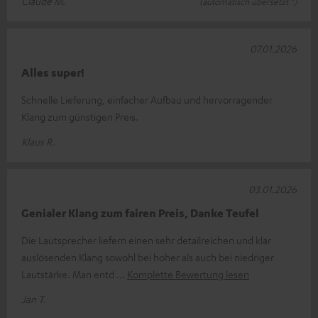
Claude M.
(automatisch übersetzt *)
07.01.2026
Alles super!
Schnelle Lieferung, einfacher Aufbau und hervorragender
Klang zum günstigen Preis.
Klaus R.
03.01.2026
Genialer Klang zum fairen Preis, Danke Teufel
Die Lautsprecher liefern einen sehr detailreichen und klar
auslösenden Klang sowohl bei hoher als auch bei niedriger
Lautstärke. Man entd
Komplette Bewertung lesen
Jan T.