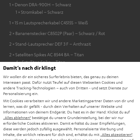
1 × Denon DRA-900H – Schwarz
1 × Stromkabel – Schwarz
1 × 15 m Lautsprecherkabel C4515S – Weiß
2 × Bananenstecker C8502P (Paar) – Schwarz / Rot
2 × Stand-Lautsprecher DEF 3 F – Anthrazit
2 × Satelliten Spikes AC 8544 BA – Titan
4 × Satelliten Spike – Titan
Damit‘s nach dir klingt
Wir wollen dir ein sicheres Surferlebnis bieten, das genau zu deinen
Interessen passt. Dafür nutzt Teufel auf diesen Webseiten Cookies und
Downloads und Service
andere Tracking-Technologien – auch von Dritten - und setzt Dienste zur
Personalisierung ein.
Mit Cookies verarbeiten wir und andere Marketingpartner Daten von dir und
D
lernen, was dir gefällt - durch dein Verhalten auf unserer Website und
Bedienungsanleitung: DENON DRA-900H
Informationen von deinem Endgerät. Du hast es in der Hand: Klickst du auf
o
„Alles ablehnen“
bestätigst du unsere Grundeinstellung, bei der wir nur
Konformitätserklärung: 15 m Lautsprecherkabel
erforderliche Cookies aktivieren. Damit erhältst du zwar Empfehlungen,
k
C4515S
diese werden jedoch zufällig ausgewählt. Personalisierte Werbung und
u
Inhalte, die wirklich relevant für dich sind, erhältst du mit
„Alles akzeptieren“
.
Konformitätserklärung: Stand-Lautsprecher DEF 3 F