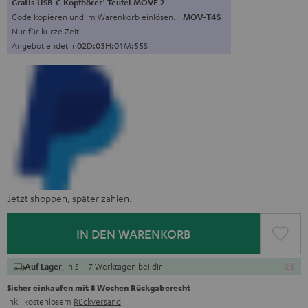
Gratis USB-C Kopfhörer
Teufel MOVE 2
Code kopieren und im Warenkorb einlösen.
MOV-T4S
Nur für kurze Zeit
Angebot endet in
0
2
D
:
0
3
H
:
0
1
M
:
5
3
S
Jetzt shoppen, später zahlen.
IN DEN WARENKORB
, in 5 – 7 Werktagen bei dir
Auf Lager
Sicher einkaufen mit 8 Wochen Rückgaberecht
inkl. kostenlosem
Rückversand