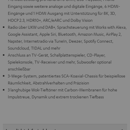
Eingang sowie weitere analoge und digitale Eingänge, 6 HDMI-
Eingänge und 1 HDMI Ausgang mit Unterstützung für 8K, 3D,
HDCP 2.3, HDR10+, ARC/eARC und Dolby Vision
Radio über UKW und DAB+, Sprachsteuerung mit Works with Alexa,
Google Assistant, Apple Siri, Bluetooth, Amazon Music, AirPlay 2,
Napster, Internetradio via TuneIn, Deezer, Spotify Connect,
Soundcloud, TIDAL und mehr
Anschluss an TV-Gerät, Schallplattenspieler, CD-Player,
Spielekonsole, TV-Receiver und mehr, Subwoofer optional
anschließbar
3-Wege-System, patentiertes SCA-Koaxial-Chassis für beispiellose
Räumlichkeit, Abstrahlverhalten und Präzision
3 langhubige Wok-Tieftöner mit Carbon-Membranen für hohe
Impulstreue, Dynamik und extrem trockenen Tiefbass