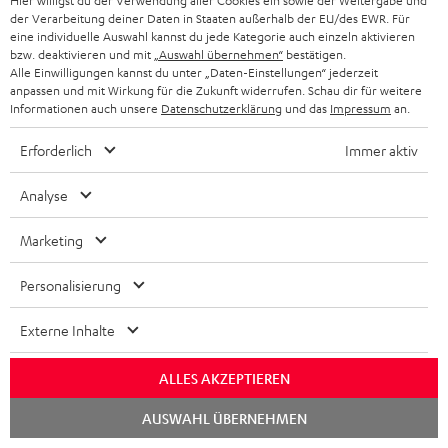
Hier willigst du der Verwendung aller Cookies ein sowie der Weitergabe und
m
der Verarbeitung deiner Daten in Staaten außerhalb der EU/des EWR. Für
Bedienungsanleitung: Stand-Lautsprecher DEF 3 F
eine individuelle Auswahl kannst du jede Kategorie auch einzeln aktivieren
e
bzw. deaktivieren und mit
„Auswahl übernehmen“
bestätigen.
Quick Start Guide: Stand-Lautsprecher DEF 3 F
n
Alle Einwilligungen kannst du unter „Daten-Einstellungen“ jederzeit
anpassen und mit Wirkung für die Zukunft widerrufen. Schau dir für weitere
t
Safety Booklet: Stand-Lautsprecher DEF 3 F
Informationen auch unsere
Datenschutzerklärung
und das
Impressum
an.
e
Erforderlich
Immer aktiv
z
u
P
Analyse
Hilfe zu diesem Produkt
m
r
Marketing
H
o
e
d
Personalisierung
I
r
Versandinfos
u
Externe Inhalte
n
u
k
f
n
t
ALLES AKZEPTIEREN
o
t
F
Chat
AUSWAHL ÜBERNEHMEN
I
starten
Gesetzliche Gewährleistung
r
e
A