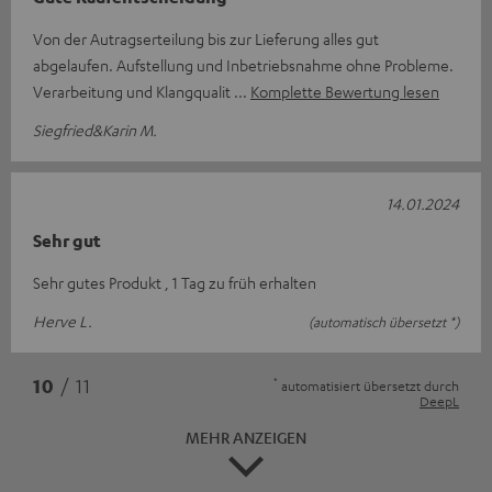
Von der Autragserteilung bis zur Lieferung alles gut
abgelaufen. Aufstellung und Inbetriebsnahme ohne Probleme.
Verarbeitung und Klangqualit
Komplette Bewertung lesen
Siegfried&Karin M.
14.01.2024
Sehr gut
Sehr gutes Produkt , 1 Tag zu früh erhalten
Herve L.
(automatisch übersetzt *)
*
10
/ 11
automatisiert übersetzt durch
DeepL
MEHR ANZEIGEN