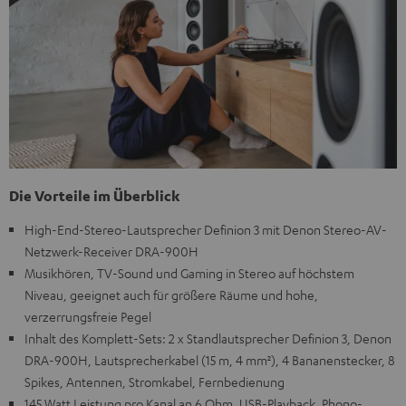
Die Vorteile im Überblick
High-End-Stereo-Lautsprecher Definion 3 mit Denon Stereo-AV-
Netzwerk-Receiver DRA-900H
Musikhören, TV-Sound und Gaming in Stereo auf höchstem
Niveau, geeignet auch für größere Räume und hohe,
verzerrungsfreie Pegel
Inhalt des Komplett-Sets: 2 x Standlautsprecher Definion 3, Denon
DRA-900H, Lautsprecherkabel (15 m, 4 mm²), 4 Bananenstecker, 8
Spikes, Antennen, Stromkabel, Fernbedienung
145 Watt Leistung pro Kanal an 6 Ohm, USB-Playback, Phono-