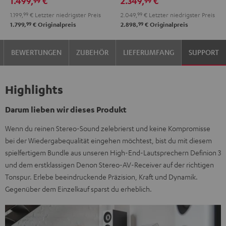
1.499,
€
2.349,
€
99
99
N800A
N800A
1.199,
99
€
Letzter niedrigster Preis
2.049,
99
€
Letzter niedrigster Preis
Anthrazit
Weiß
99
99
1.799,
€
Originalpreis
2.898,
€
Originalpreis
/
Schwarz
BEWERTUNGEN
ZUBEHÖR
LIEFERUMFANG
SUPPORT
Highlights
Darum lieben wir dieses Produkt
Wenn du reinen Stereo-Sound zelebrierst und keine Kompromisse
bei der Wiedergabequalität eingehen möchtest, bist du mit diesem
spielfertigem Bundle aus unseren High-End-Lautsprechern Definion 3
und dem erstklassigen Denon Stereo-AV-Receiver auf der richtigen
Tonspur. Erlebe beeindruckende Präzision, Kraft und Dynamik.
Gegenüber dem Einzelkauf sparst du erheblich.