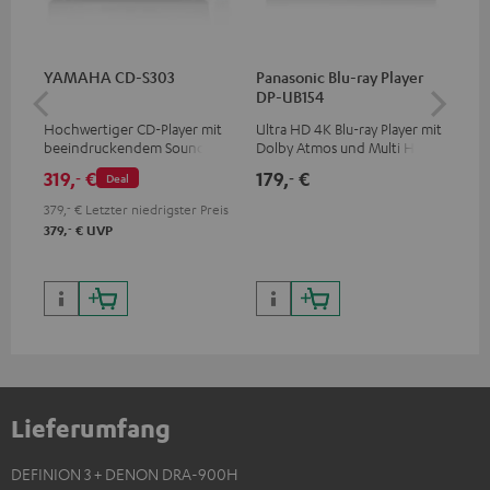
YAMAHA CD-S303
Panasonic Blu-ray Player
Hi
DP-UB154
mit
Hochwertiger CD-Player mit
Ultra HD 4K Blu-ray Player mit
Hi
beeindruckendem Sound und
Dolby Atmos und Multi HDR-
unt
wertiger Verarbeitung
Unterstützung inklusive
wie
319,
€
179,
€
16
‐
‐
Deal
HDR10+ für eine überragende
Bildqualität mit lebensechten
379,
‐
€
Letzter niedrigster Preis
Kontrasten und Farben
‐
379,
€
UVP
Lieferumfang
DEFINION 3 + DENON DRA-900H