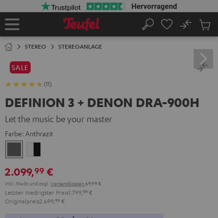
ZUM
NHALT
RINGEN
No
Abs
Startseite
Suche
Artike
im
STEREO
STEREOANLAGE
Waren
SALE
(11)
DEFINION 3 + DENON DRA-900H
Let the music be your master
Farbe:
Anthrazit
Anthrazit
Weiß
/
2.099,
€
99
Schwarz
Inkl. MwSt
und zzgl.
Versandkosten
69,99 €
Letzter niedrigster Preis
1.799,
99
€
Originalpreis
2.699,
99
€
1