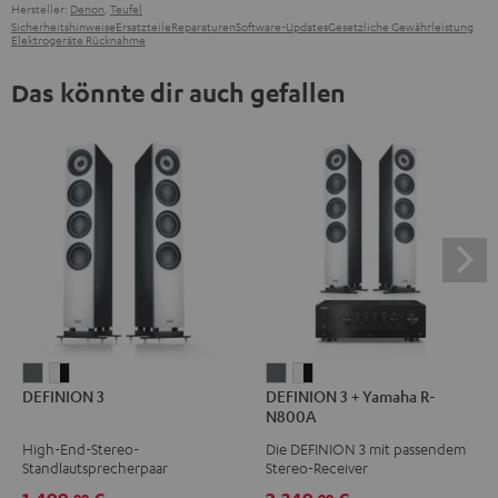
Hersteller:
Denon
,
Teufel
Sicherheitshinweise
Ersatzteile
Reparaturen
Software-Updates
Gesetzliche Gewährleistung
Elektrogeräte Rücknahme
Das könnte dir auch gefallen
DEFINION
DEFINION
DEFINION
DEFINION
DEFINION 3
DEFINION 3 + Yamaha R-
3
3
3
3
N800A
Anthrazit
Weiß
+
+
High-End-Stereo-
Die DEFINION 3 mit passendem
/
Yamaha
Yamaha
Standlautsprecherpaar
Stereo-Receiver
Schwarz
R-
R-