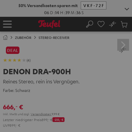
ZUM
NHALT
RINGEN
No
Abs
Startseite
Suche
Artike
im
ZUBEHÖR
STEREO-RECEIVER
Waren
DEAL
(4)
DENON DRA-900H
Reines Stereo, rein ins Vergnügen.
Farbe:
Schwarz
666,
€
‐
Inkl. MwSt
und zzgl.
Versandkosten
9,99 €
Letzter niedrigster Preis
899,
‐
€
-233,
‐
€
UVP
899,
‐
€