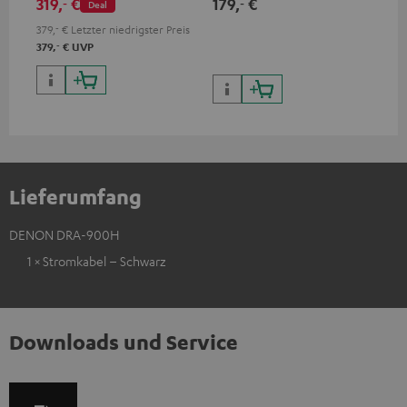
319,
€
179,
€
16
‐
‐
Deal
HDR10+ für eine überragende
Bildqualität mit lebensechten
379,
‐
€
Letzter niedrigster Preis
Kontrasten und Farben
‐
379,
€
UVP
Lieferumfang
DENON DRA-900H
1 × Stromkabel – Schwarz
Downloads und Service