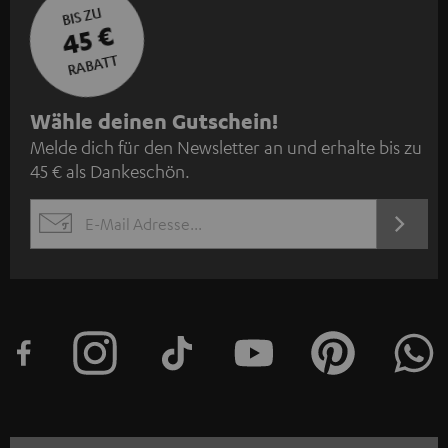
BIS ZU
45 €
RABATT
N
Wähle deinen Gutschein!
Melde dich für den Newsletter an und erhalte bis zu
e
45 € als Dankeschön.
w
s
JETZT
EMAIL
l
ANME
WIDGET
e
t
t
e
r
a