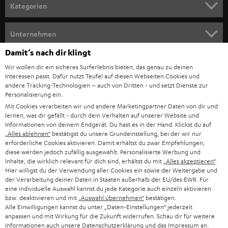
n
Kategorien
m
HEIMKINO
e
Unternehmen
l
HEIMKINO-KOMPLETTANLAGEN
Damit‘s nach dir klingt
SUPPORT
d
Teufel Onlineshops
Wir wollen dir ein sicheres Surferlebnis bieten, das genau zu deinen
SOUNDBAR
u
Interessen passt. Dafür nutzt Teufel auf diesen Webseiten Cookies und
KARRIERE
DEUTSCHLAND
andere Tracking-Technologien – auch von Dritten - und setzt Dienste zur
n
Personalisierung ein.
HIFI-LAUTSPRECHER
PRESSE & MARKETING
g
Mit Cookies verarbeiten wir und andere Marketingpartner Daten von dir und
ÖSTERREICH
lernen, was dir gefällt - durch dein Verhalten auf unserer Website und
SMART HOME
GESCHÄFTSKUNDEN
Informationen von deinem Endgerät. Du hast es in der Hand: Klickst du auf
„Alles ablehnen“
bestätigst du unsere Grundeinstellung, bei der wir nur
SCHWEIZ
BLUETOOTH-LAUTSPRECHER
erforderliche Cookies aktivieren. Damit erhältst du zwar Empfehlungen,
PARTNERPROGRAMM
diese werden jedoch zufällig ausgewählt. Personalisierte Werbung und
Inhalte, die wirklich relevant für dich sind, erhältst du mit
„Alles akzeptieren“
.
KOPFHÖRER
NIEDERLANDE
BLOG
Hier willigst du der Verwendung aller Cookies ein sowie der Weitergabe und
der Verarbeitung deiner Daten in Staaten außerhalb der EU/des EWR. Für
BLUETOOTH-KOPFHÖRER
eine individuelle Auswahl kannst du jede Kategorie auch einzeln aktivieren
NEWSLETTER
BELGIEN
bzw. deaktivieren und mit
„Auswahl übernehmen“
bestätigen.
Alle Einwilligungen kannst du unter „Daten-Einstellungen“ jederzeit
STEREOANLAGEN
STORES
anpassen und mit Wirkung für die Zukunft widerrufen. Schau dir für weitere
FRANKREICH
Informationen auch unsere
Datenschutzerklärung
und das
Impressum
an.