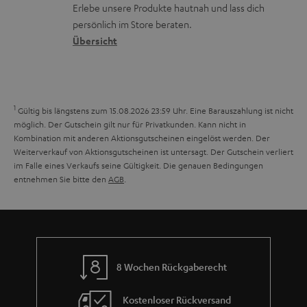
ü
r
d
Erlebe unsere Produkte hautnah und lass dich
o
a
c
a
persönlich im Store beraten.
n
t
k
Übersicht
n
e
n
t
n
a
i
h
e
1
Gültig bis längstens zum 15.08.2026 23:59 Uhr.
Eine Barauszahlung ist nicht
m
möglich. Der Gutschein gilt nur für Privatkunden. Kann nicht in
Kombination mit anderen Aktionsgutscheinen eingelöst werden. Der
e
Weiterverkauf von Aktionsgutscheinen ist untersagt. Der Gutschein verliert
im Falle eines Verkaufs seine Gültigkeit. Die genauen Bedingungen
entnehmen Sie bitte den
AGB
.
8 Wochen Rückgaberecht
Kostenloser Rückversand