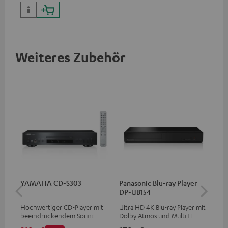
Weiteres Zubehör
YAMAHA CD-S303
Panasonic Blu-ray Player
Hi
DP-UB154
mit
Hochwertiger CD-Player mit
Ultra HD 4K Blu-ray Player mit
Hi
beeindruckendem Sound und
Dolby Atmos und Multi HDR-
unt
wertiger Verarbeitung
Unterstützung inklusive
wie