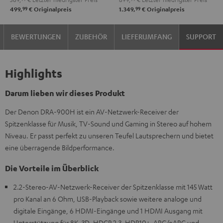
Schwarz
99
99
499,
€
Originalpreis
1.349,
€
Originalpreis
BEWERTUNGEN
ZUBEHÖR
LIEFERUMFANG
SUPPORT
Highlights
Darum lieben wir dieses Produkt
Der Denon DRA-900H ist ein AV-Netzwerk-Receiver der
Spitzenklasse für Musik, TV-Sound und Gaming in Stereo auf hohem
Niveau. Er passt perfekt zu unseren Teufel Lautsprechern und bietet
eine überragende Bildperformance.
Die Vorteile im Überblick
2.2-Stereo-AV-Netzwerk-Receiver der Spitzenklasse mit 145 Watt
pro Kanal an 6 Ohm, USB-Playback sowie weitere analoge und
digitale Eingänge, 6 HDMI-Eingänge und 1 HDMI Ausgang mit
Unterstützung für 8K, 3D, HDCP 2.3, HDR10+, ARC/eARC und