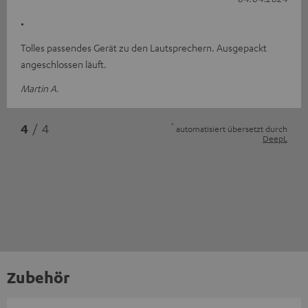
.
Tolles passendes Gerät zu den Lautsprechern. Ausgepackt
angeschlossen läuft.
Martin A.
*
4
/ 4
automatisiert übersetzt durch
DeepL
Zubehör