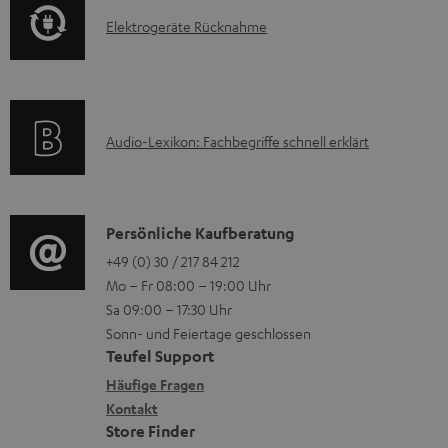
o
t
u
E
Elektrogeräte Rücknahme
r
i
n
l
m
o
t
e
a
n
e
k
t
e
r
A
Audio-Lexikon: Fachbegriffe schnell erklärt
t
i
n
l
u
r
o
z
a
d
o
n
u
d
i
K
Persönliche Kaufberatung
g
e
m
e
o
o
+49 (0) 30 / 217 84 212
e
n
V
n
Mo – Fr 08:00 – 19:00 Uhr
-
n
r
z
e
Sa 09:00 – 17:30 Uhr
L
t
ä
u
r
Sonn- und Feiertage geschlossen
e
a
t
Teufel Support
r
s
x
k
e
Häufige Fragen
G
a
i
Kontakt
t
R
a
n
Store Finder
k
d