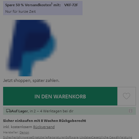
1
Spare 50 % Versandkosten
mit:
VKF-72F
Nur für kurze Zeit
Jetzt shoppen, später zahlen.
IN DEN WARENKORB
, in 2 – 4 Werktagen bei dir
Auf Lager
Sicher einkaufen mit 8 Wochen Rückgaberecht
inkl. kostenlosem
Rückversand
Hersteller:
Denon
Sicherheitshinweise
Ersatzteile
Reparaturen
Software-Updates
Gesetzliche Gewährleistung