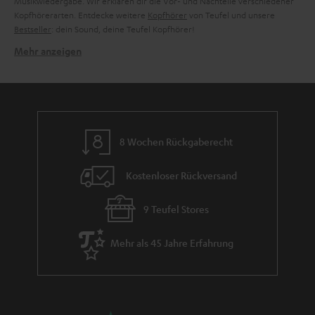
Musikwiedergabe. Wir erklären dir die Vor- und Nachteile verschiedener
Kopfhörerarten. Entdecke weitere
Kopfhörer
von Teufel und unsere
Bestseller
: dein Sound, deine Teufel Kopfhörer!
Mehr anzeigen
Kabellose Kopfhörer: Per Bluetooth schnell verbunden
Eine drahtlose Geräteverbindung herzustellen, ist mit
Bluetooth
denkbar
einfach. Mit dem einmaligen Pairing/Koppeln sind Bluetooth-Kopfhörer
und Zuspieler schnell miteinander bekannt gemacht. Bluetooth-Geräte
merken sich auch bis zu 7 Verbindungen und stellen diese automatisch
her, sobald die Bluetooth Funktion aktiviert wird oder man in der Nähe
8 Wochen Rückgaberecht
eines bekannten Gerätes ist. Kopfhörer ohne Kabel garantieren
Klanggenuss dank Bluetooth.
Kostenloser Rückversand
Stabile Verbindung, große Reichweiten, starker Klang
Bluetooth-Kopfhörer von Teufel arbeiten mit einer aktuellen Bluetooth-
9 Teufel Stores
Version und sorgen so für eine stabile Verbindung bei geringem
Akkuverbrauch und hohen Reichweiten von bis zu 20 Metern (bei idealen
Mehr als 45 Jahre Erfahrung
Bedingungen). Bei Bluetooth 5 ist die maximale Reichweite sogar 240m im
Low-Energy-Modus. Dank des in vielen Bluetooth-Kopfhörern aktivierten
apt-X-Codecs wird die Musik in CD-Qualität übertragen, wodurch einem
starken Klanggenuss nichts mehr im Wege steht. Bei der Entwicklung
unserer Bluetooth-Headphones spielt die Akkulaufzeit eine wesentliche