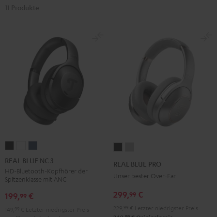
11 Produkte
REAL
REAL
REAL
REAL
REAL
BLUE
BLUE
BLUE
BLUE
BLUE
REAL BLUE NC 3
REAL BLUE PRO
NC
NC
NC
PRO
PRO
HD-Bluetooth-Kopfhörer der
Unser bester Over-Ear
Spitzenklasse mit ANC
3
3
3
Night
Titanium
Night
Pearl
Steel
299,
€
99
Black
Gray
199,
€
99
Black
White
Blue
229,
99
€
Letzter niedrigster Preis
149,
99
€
Letzter niedrigster Preis
99