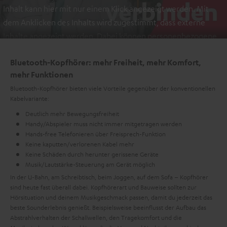
Inhalt kann hier mit nur einem Klick angezeigt werden. Mit
dem Anklicken des Inhalts wird zugestimmt, dass externe
Inhalte angezeigt werden. Dabei können personenbezogene
Daten an Drittplattformen übermittelt werden.
Weitere
Bluetooth-Kopfhörer: mehr Freiheit, mehr Komfort,
Informationen sind in der Datenschutzerklärung unter I zu
mehr Funktionen
finden
.
Bluetooth-Kopfhörer bieten viele Vorteile gegenüber der konventionellen
Kabelvariante:
Deutlich mehr Bewegungsfreiheit
Handy/Abspieler muss nicht immer mitgetragen werden
Hands-free Telefonieren über Freisprech-Funktion
Keine kaputten/verlorenen Kabel mehr
Keine Schäden durch herunter gerissene Geräte
Musik/Lautstärke-Steuerung am Gerät möglich
In der U-Bahn, am Schreibtisch, beim Joggen, auf dem Sofa – Kopfhörer
sind heute fast überall dabei. Kopfhörerart und Bauweise sollten zur
Hörsituation und deinem Musikgeschmack passen, damit du jederzeit das
beste Sounderlebnis genießt. Beispielsweise beeinflusst der Aufbau das
Abstrahlverhalten der Schallwellen, den Tragekomfort und die