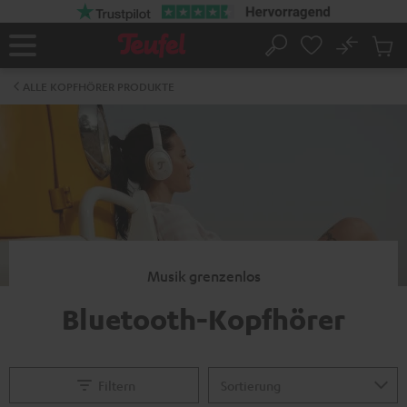
ZUM
NHALT
RINGEN
No
Abs
Startseite
Suche
Artike
im
ALLE KOPFHÖRER PRODUKTE
Waren
Musik grenzenlos
Bluetooth-Kopfhörer
Filtern