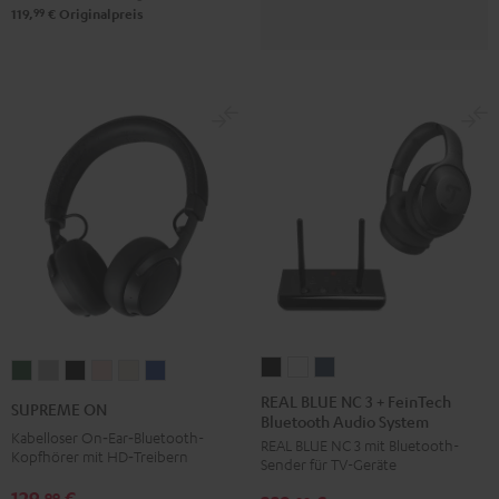
99
119,
€
Originalpreis
REAL
REAL
REAL
SUPREME
SUPREME
SUPREME
SUPREME
SUPREME
SUPREME
BLUE
BLUE
BLUE
ON
ON
ON
ON
ON
ON
REAL BLUE NC 3 + FeinTech
SUPREME ON
Bluetooth Audio System
NC
NC
NC
Ivy
Moon
Night
Pale
Sand
Space
Kabelloser On‑Ear‑Bluetooth-
REAL BLUE NC 3 mit Bluetooth-
3
3
3
Green
Gray
Black
Gold
White
Blue
Kopfhörer mit HD‑Treibern
Sender für TV-Geräte
+
+
+
129,
€
99