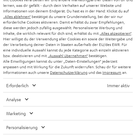
HIFI-LAUTSPRECHER
PRESSE & MARKETING
lernen, was dir gefällt - durch dein Verhalten auf unserer Website und
Planung. Darüber hinaus haben wir selbstverständlich auch
wasserdichte
g
ÖSTERREICH
Informationen von deinem Endgerät. Du hast es in der Hand: Klickst du auf
Lautsprecher
in unserem Sortiment.
SMART HOME
„Alles ablehnen“
bestätigst du unsere Grundeinstellung, bei der wir nur
GESCHÄFTSKUNDEN
erforderliche Cookies aktivieren. Damit erhältst du zwar Empfehlungen,
Wie wähle ich den richtigen Bluetooth-Kopfhörer aus?
SCHWEIZ
BLUETOOTH-LAUTSPRECHER
diese werden jedoch zufällig ausgewählt. Personalisierte Werbung und
PARTNERPROGRAMM
Worauf sollte ich bei der Auswahl von kabellosen Bluetooth-Kopfhörern
Inhalte, die wirklich relevant für dich sind, erhältst du mit
„Alles akzeptieren“
.
achten? Bei der Auswahl von kabellosen Bluetooth-Kopfhörern sind einige
Hier willigst du der Verwendung aller Cookies ein sowie der Weitergabe und
KOPFHÖRER
wichtige Faktoren zu beachten. Der erste ist die Klangqualität. Der
NIEDERLANDE
der Verarbeitung deiner Daten in Staaten außerhalb der EU/des EWR. Für
BLOG
eine individuelle Auswahl kannst du jede Kategorie auch einzeln aktivieren
Kopfhörer sollte einen klaren Klang mit gut definierten Bässen, Mitten und
BLUETOOTH-KOPFHÖRER
bzw. deaktivieren und mit
„Auswahl übernehmen“
bestätigen.
Höhen bieten. Auch die
Geräuschunterdrückung (ANC)
ist wichtig, vor
NEWSLETTER
Alle Einwilligungen kannst du unter „Daten-Einstellungen“ jederzeit
BELGIEN
allem, wenn du die Kopfhörer in einer lauten Umgebung verwenden
anpassen und mit Wirkung für die Zukunft widerrufen. Schau dir für weitere
STEREOANLAGEN
möchtest, z. B. in der U-Bahn oder im Flugzeug. Ein weiterer Faktor ist der
STORES
Informationen auch unsere
Datenschutzerklärung
und das
Impressum
an.
Tragekomfort. Die Kopfhörer sollten leicht und bequem sein, damit Du sie
FRANKREICH
auch über einen längeren Zeitraum tragen kannst, ohne dich unwohl zu
LAUTSPRECHER
Erforderlich
Immer aktiv
DEINE VORTEILE BEI TEUFEL
fühlen. Außerdem ist es bei In-Ears gut, wenn die Silikonadapter an die
Form des Ohrs angepasst sind, damit sie nicht herausfallen oder sich
POLEN
ULTIMA-SERIE
Analyse
TEUFEL STORY
verschieben. Der dritte wichtige Faktor ist die Akkulaufzeit. Der richtige
kabellose Bluetooth-Kopfhörer sollte mit einer einzigen Ladung
IN-EAR-KOPFHÖRER
mindestens einige Stunden ununterbrochene Nutzung ermöglichen, damit
SPANIEN
UNSER MANAGEMENT
Marketing
er nicht ständig aufgeladen werden muss.
FANSHOP
NACHHALTIGKEIT
Personalisierung
Bluetooth-Kopfhörer für Sport und Fitnessstudio -
ITALIEN
NEUHEITEN
worauf ist zu achten?
Technische Änderungen, Tippfehler und Irrtum vorbehalten. Das auf unseren