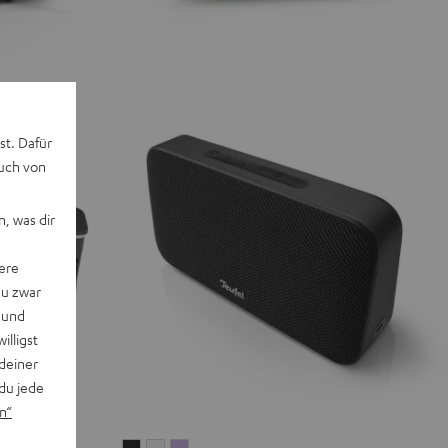
st. Dafür
auch von
, was dir
ere
du zwar
 und
willigst
deiner
du jede
n“