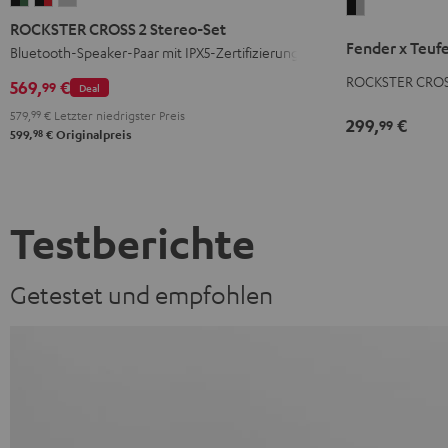
Fender
CROSS
CROSS
CROSS
ROCKSTER CROSS 2 Stereo-Set
x
2
2
2
Fender x Teuf
Bluetooth-Speaker-Paar mit IPX5-Zertifizierung
Teufel
Stereo-
Stereo-
Stereo-
ROCKSTER
ROCKSTER CROSS 
569,
€
99
Deal
Set
Set
Set
CROSS
579,
99
€
Letzter niedrigster Preis
Black
Black
Light
299,
€
99
2
98
599,
€
Originalpreis
&
&
Gray
Black
Green
Red
&
Steel
Testberichte
Getestet und empfohlen