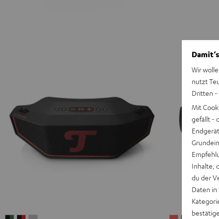
Damit‘s
Wir wolle
nutzt Te
Dritten -
Mit Cook
gefällt 
Endgerät.
Grundeins
Empfehlu
Inhalte, 
du der V
Daten in
Kategori
bestätig