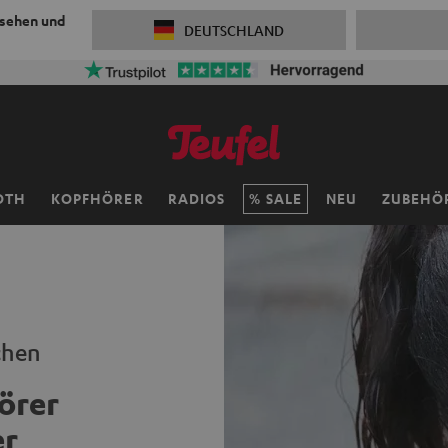
 sehen und
DEUTSCHLAND
OTH
KOPFHÖRER
RADIOS
SALE
NEU
ZUBEHÖ
chen
örer
er