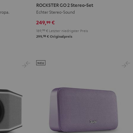
GO
GO
GO
ROCKSTER GO 2 Stereo-Set
2
2
2
uropa.
Echter Stereo-Sound
Stereo-
Stereo-
Stereo-
249,
€
99
Set
Set
Set
189,
99
€
Letzter niedrigster Preis
Black
Gray
Night
98
299,
€
Originalpreis
&
&
Black
Red
Black
NEU