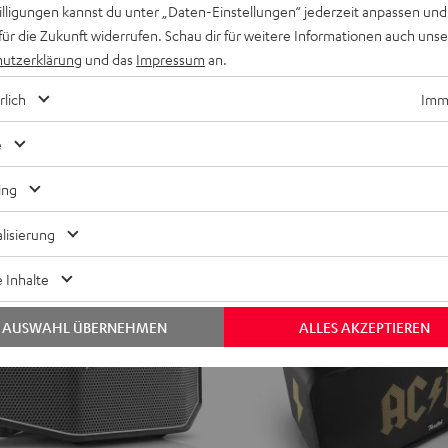
ER
willigungen kannst du unter „Daten-Einstellungen“ jederzeit anpassen und
x
Fender x Teufel ROCKSTER GO
für die Zukunft widerrufen. Schau dir für weitere Informationen auch uns
Teufel
O
Exklusive Sonderedition im Fender
utzerklärung
und das
Impressum
an.
ROCKSTER
 der Hosentasche
119,
€
99
Deal
GO
rlich
Imme
129,
99
€
Letzter niedrigster Preis
2
99
149,
€
Originalpreis
Black
e
&
Steel
ing
NEU
lisierung
 Inhalte
AUSWAHL ÜBERNEHMEN
ALLES AKZEPTIEREN