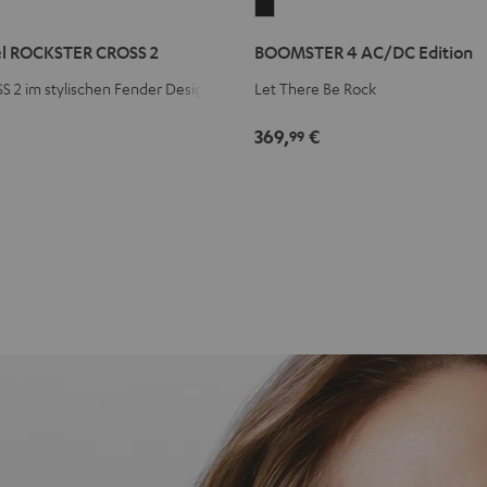
BOOMSTER
4
el ROCKSTER CROSS 2
BOOMSTER 4 AC/DC Edition
AC/DC
Edition
2 im stylischen Fender Design
Let There Be Rock
Night
369,
€
99
Black