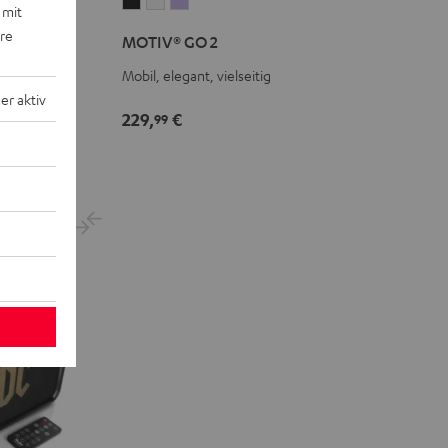
MOTIV®
MOTIV®
MOTIV®
 mit
 2
GO
GO
GO
ere
MOTIV® GO 2
 Design
2
2
2
Night
Silver
Soft
Mobil, elegant, vielseitig
Black
White
Lavender
r aktiv
229,
€
99