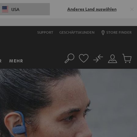
Anderes Land auswählen
USA
SUPPORT
GESCHÄFTSKUNDEN
STORE FINDER
No
R
MEHR
Suche
Mein
Artikel
Konto
im
Warenk