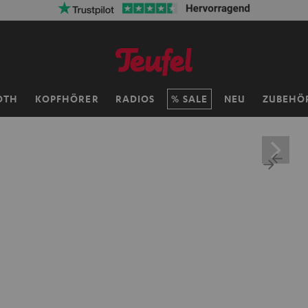
50% Versandkosten sparen mit
VKF-72F
06
D
:
OTH
KOPFHÖRER
RADIOS
SALE
NEU
ZUBEHÖ