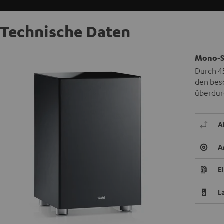
Technische Daten
Mono-S
Durch 45
den beso
überdur
A
A
E
L