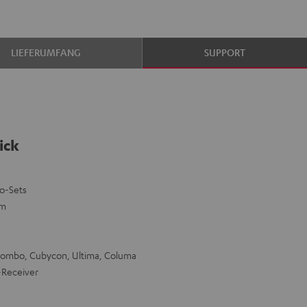
LIEFERUMFANG
SUPPORT
ick
eo-Sets
mm
Kombo, Cubycon, Ultima, Columa
-Receiver