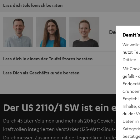
Lass dich telefonisch beraten
Deine Kauf
Damit‘s
Wir wolle
nutzt Te
Lass dich in einem der Teufel Stores beraten
Dritten -
Mit Cook
Lass Dich als Geschäftskunde beraten
gefällt 
Endgerät.
Grundeins
Empfehlu
Der US 2110/1 SW ist ein ech
Inhalte, 
du der V
Durch 45 Liter Volumen und mehr als 20 kg Gewicht schafft di
Daten in
Kategori
kraftvollen integrierten Verstärker (125-Watt-Sinus-Leistung
bestätig
Durchmesser. Zusammen mit der legendären Teufel-Expertise in