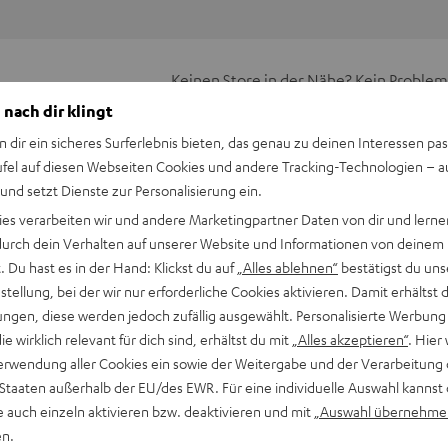
Keinen Store in der Nähe? Kein Problem,
beratung
beraten dich auch persönlich am Telefo
 nach dir klingt
Hier Termin buchen
n dir ein sicheres Surferlebnis bieten, das genau zu deinen Interessen pas
ufel auf diesen Webseiten Cookies und andere Tracking-Technologien – 
 und setzt Dienste zur Personalisierung ein.
ies verarbeiten wir und andere Marketingpartner Daten von dir und lernen
- durch dein Verhalten auf unserer Website und Informationen von deinem
 Du hast es in der Hand: Klickst du auf
„Alles ablehnen“
bestätigst du uns
tellung, bei der wir nur erforderliche Cookies aktivieren. Damit erhältst 
ngen, diese werden jedoch zufällig ausgewählt. Personalisierte Werbung
ter Mehrwert-Subwoofer.
die wirklich relevant für dich sind, erhältst du mit
„Alles akzeptieren“
. Hier 
erwendung aller Cookies ein sowie der Weitergabe und der Verarbeitung 
ese Bassbox die idealen Vorraussetzungen für den besonders
 Staaten außerhalb der EU/des EWR. Für eine individuelle Auswahl kannst 
e auch einzeln aktivieren bzw. deaktivieren und mit
„Auswahl übernehme
) und einen überdurchschnittlich großen Tieftöner von 250-mm-
en.
 Sachen Subwoofer führt das zu einer sehr tief liegenden