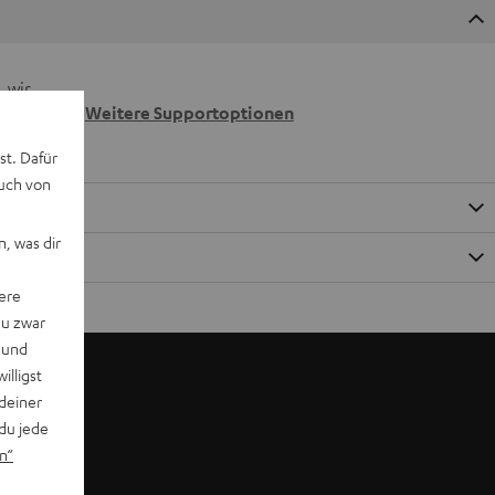
 wir
n.
Weitere Supportoptionen
st. Dafür
auch von
, was dir
ere
du zwar
 und
willigst
deiner
du jede
n“