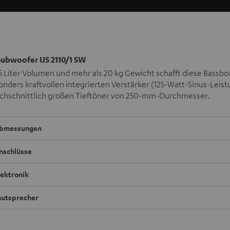
ubwoofer US 2110/1 SW
 Liter Volumen und mehr als 20 kg Gewicht schafft diese Bassbo
nders kraftvollen integrierten Verstärker (125-Watt-Sinus-Leis
chschnittlich großen Tieftöner von 250-mm-Durchmesser.
bmessungen
nschlüsse
lektronik
autsprecher