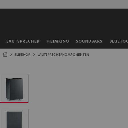
ZUM
NHALT
RINGEN
LAUTSPRECHER
HEIMKINO
SOUNDBARS
BLUETO
Startseite
ZUBEHÖR
LAUTSPRECHERKOMPONENTEN