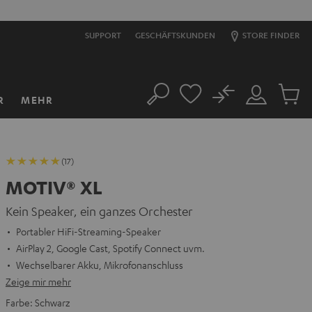
S
SUPPORT
GESCHÄFTSKUNDEN
STORE FINDER
No
R
MEHR
Suche
Mein
Artikel
Konto
im
Warenk
(17)
MOTIV® XL
Kein Speaker, ein ganzes Orchester
Portabler HiFi-Streaming-Speaker
AirPlay 2, Google Cast, Spotify Connect uvm.
Wechselbarer Akku, Mikrofonanschluss
Zeige mir mehr
Farbe:
Schwarz