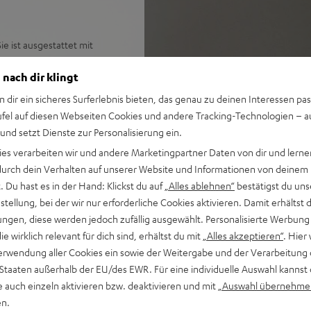
ie ist ausgestattet mit
nfach einrichten und
 nach dir klingt
IV® XL überall hin.
n dir ein sicheres Surferlebnis bieten, das genau zu deinen Interessen pas
ufel auf diesen Webseiten Cookies und andere Tracking-Technologien – 
 und setzt Dienste zur Personalisierung ein.
ooth und erstklassigem
ies verarbeiten wir und andere Marketingpartner Daten von dir und lernen
- durch dein Verhalten auf unserer Website und Informationen von deinem
t, TIDAL Connect,
 Du hast es in der Hand: Klickst du auf
„Alles ablehnen“
bestätigst du uns
r aus fast allen Musik-Apps
tellung, bei der wir nur erforderliche Cookies aktivieren. Damit erhältst 
ent deiner Musiksammlung
ngen, diese werden jedoch zufällig ausgewählt. Personalisierte Werbung
tärkeregelung und vieles
die wirklich relevant für dich sind, erhältst du mit
„Alles akzeptieren“
. Hier 
erwendung aller Cookies ein sowie der Weitergabe und der Verarbeitung 
Play 2 oder Google Cast
 Staaten außerhalb der EU/des EWR. Für eine individuelle Auswahl kannst 
e auch einzeln aktivieren bzw. deaktivieren und mit
„Auswahl übernehme
eftöner aus Kevlar für
en.
hwertige Class-D-Endstufe