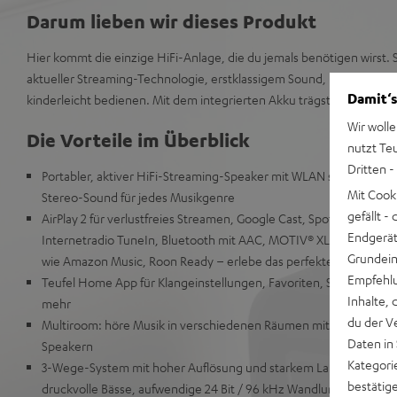
Darum lieben wir dieses Produkt
Hier kommt die einzige HiFi-Anlage, die du jemals benötigen wirst. S
aktueller Streaming-Technologie, erstklassigem Sound, lässt sich ei
Damit‘s
kinderleicht bedienen. Mit dem integrierten Akku trägst du den MOT
Wir wolle
Die Vorteile im Überblick
nutzt Te
Dritten -
Portabler, aktiver HiFi-Streaming-Speaker mit WLAN sowie Bluet
Mit Cook
Stereo-Sound für jedes Musikgenre
gefällt 
AirPlay 2 für verlustfreies Streamen, Google Cast, Spotify Connec
Endgerät.
Internetradio TuneIn, Bluetooth mit AAC, MOTIV® XL ist anwählba
Grundeins
wie Amazon Music, Roon Ready – erlebe das perfekte Managem
Empfehlu
Teufel Home App für Klangeinstellungen, Favoriten, Setup, Lauts
Inhalte, 
mehr
du der V
Multiroom: höre Musik in verschiedenen Räumen mit weiteren Air
Daten in
Speakern
Kategori
3-Wege-System mit hoher Auflösung und starkem Langhub-Wok-Ti
bestätig
druckvolle Bässe, aufwendige 24 Bit / 96 kHz Wandlung und hoc