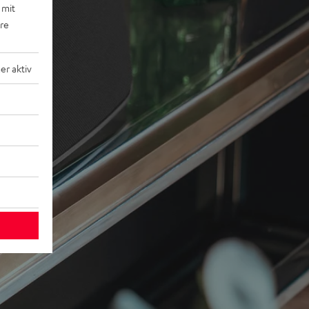
 mit
ere
r aktiv