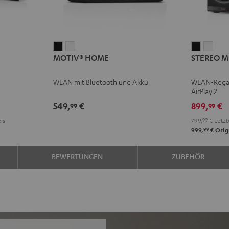
MOTIV®
MOTIV®
STEREO
STE
MOTIV® HOME
STEREO M
HOME
HOME
M
M
Schwarz
Weiß
2
2
WLAN mit Bluetooth und Akku
WLAN-Regal
Schwarz
Weiß
AirPlay 2
549,
€
899,
€
99
99
is
799,
99
€
Letzt
99
999,
€
Orig
BEWERTUNGEN
ZUBEHÖR