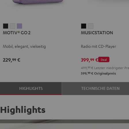
MOTIV®
MOTIV®
MOTIV®
MUSICSTATION
MUSICSTATION
MOTIV® GO 2
MUSICSTATION
GO
GO
GO
Schwarz
Weiß
2
2
2
Mobil, elegant, vielseitig
Radio mit CD-Player
Night
Silver
Soft
Black
White
Lavender
229,
€
399,
€
99
99
Deal
499,
99
€
Letzter niedrigster Pre
99
599,
€
Originalpreis
HIGHLIGHTS
TECHNISCHE DATEN
Highlights