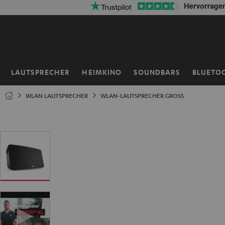
ZUM
50% V
NHALT
RINGEN
LAUTSPRECHER
HEIMKINO
SOUNDBARS
BLUETO
Startseite
WLAN LAUTSPRECHER
WLAN-LAUTSPRECHER GROSS