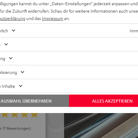
willigungen kannst du unter „Daten-Einstellungen“ jederzeit anpassen und
 bis zu 103 dB SPL,
für die Zukunft widerrufen. Schau dir für weitere Informationen auch uns
utzerklärung
und das
Impressum
an.
A) gemessen nach IEC-Norm,
rlich
Imme
book, automatisches
 Stationstasten, Powerbank-
e
reaming / Raumfeld Serie
ing
lisierung
 Inhalte
AUSWAHL ÜBERNEHMEN
ALLES AKZEPTIEREN
ei 17 Bewertungen)