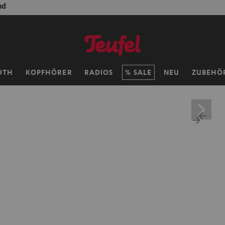
ersandkosten sparen mit
VKF-72F
06
D
:
10
H
:
34
M
:
16
OTH
KOPFHÖRER
RADIOS
SALE
NEU
ZUBEHÖ