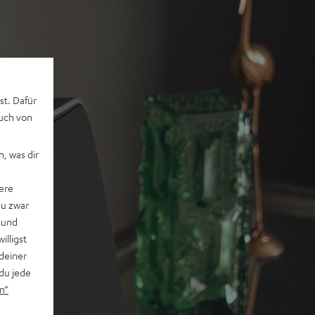
st. Dafür
auch von
, was dir
ere
du zwar
 und
willigst
deiner
du jede
n“