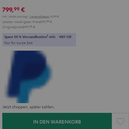
799,
€
99
Inkl. MwSt
und zzgl.
Versandkosten
14,99 €
Letzter niedrigster Preis
599,
99
€
Originalpreis
899,
99
€
1
Spare 50 % Versandkosten
mit:
VKF-72F
Nur für kurze Zeit
Jetzt shoppen, später zahlen.
IN DEN WARENKORB