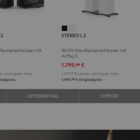
REO
STEREO
STEREO
 2
STEREO L 2
L
L
2
2
lautsprecherpaar mit
WLAN-Standlautsprecherpaar mit
Schwarz
Weiß
AirPlay 2
1.799,
€
99
er niedrigster Preis
1.499,
99
€
Letzter niedrigster Preis
99
inalpreis
1.999,
€
Originalpreis
LIEFERUMFANG
SUPPORT