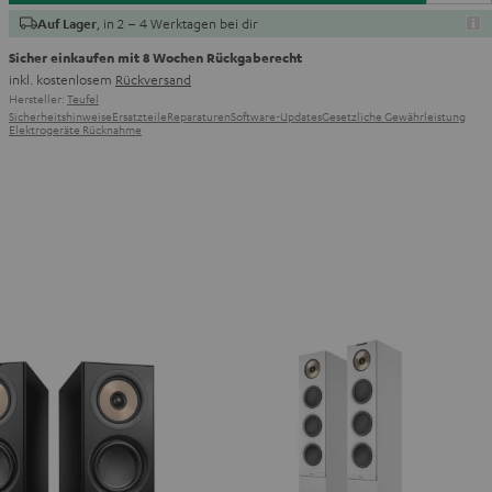
, in 2 – 4 Werktagen bei dir
Auf Lager
Sicher einkaufen mit 8 Wochen Rückgaberecht
inkl. kostenlosem
Rückversand
Hersteller:
Teufel
Sicherheitshinweise
Ersatzteile
Reparaturen
Software-Updates
Gesetzliche Gewährleistung
Elektrogeräte Rücknahme