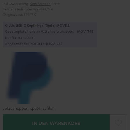
Inkl. MwSt
und zzgl.
Versandkosten
14,99 €
Letzter niedrigster Preis
599,
99
€
Originalpreis
899,
99
€
1
Gratis USB-C Kopfhörer
Teufel MOVE 2
Code kopieren und im Warenkorb einlösen.
MOV-T4S
Nur für kurze Zeit
Angebot endet in
0
1
D
:
1
4
H
:
4
5
M
:
5
5
S
Jetzt shoppen, später zahlen.
IN DEN WARENKORB