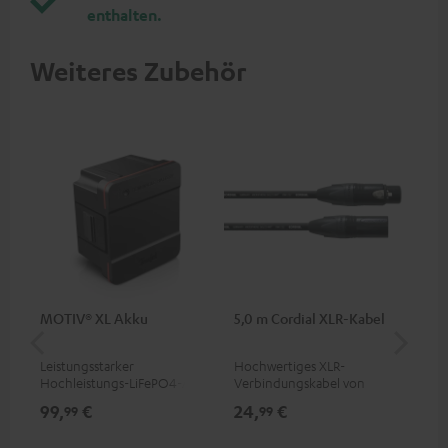
enthalten.
Weiteres Zubehör
MOTIV® XL Akku
5,0 m Cordial XLR-Kabel
An
Kli
Leistungsstarker
Hochwertiges XLR-
Uni
Hochleistungs-LiFePO4-Akku
Verbindungskabel von
Ste
mit Tiefentladeschutz für den
Cordial
99,
€
24,
€
12
99
99
MOTIV® XL