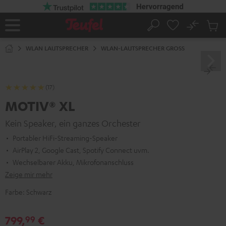
ZUM
NHALT
RINGEN
No
Abs
Startseite
Suche
Artike
im
WLAN LAUTSPRECHER
WLAN-LAUTSPRECHER GROSS
Waren
(17)
MOTIV® XL
Kein Speaker, ein ganzes Orchester
Portabler HiFi-Streaming-Speaker
AirPlay 2, Google Cast, Spotify Connect uvm.
Wechselbarer Akku, Mikrofonanschluss
Zeige mir mehr
Farbe:
Schwarz
799,
€
99