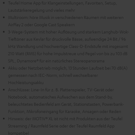
Teufel Home App für Klangeinstellungen, Favoriten, Setup,
Lautstärkeregelung und vieles mehr
Multiroom: höre Musik in verschiedenen Räumen mit weiteren
AirPlay 2 oder Google Cast Speakern
3-Wege-System mit hoher Auflösung und starkem Langhub-Wok-
Tieftöner aus Kevlar für druckvolle Bässe, aufwendige 24 Bit / 96
kHz Wandlung und hochwertige Class-D-Endstufe mit insgesamt
210 Watt (RMS) für hohe Impulstreue und Pegel von bis zu 103 dB
SPL, Dynamore® für ein natürliches Stereopanorama
Akku oder Netzbetrieb möglich, 13 Stunden Laufzeit bei 70 dB(A)
gemessen nach IEC-Norm, schnell wechselbarer
Hochleistungsakku
Anschlüsse: Line-In für z. B. Plattenspieler, TV-Gerät oder
Notebook, automatisches Aufwachen aus dem Stand-by,
beleuchtetes Bedienfeld am Gerät, Stationstasten, Powerbank-
Funktion, Mikrofoneingang für Karaoke, Ansagen oder Reden
Hinweis: der MOTIV® XL ist nicht mit Produkten aus der Teufel
Streaming / Raumfeld Serie oder der Teufel Raumfeld App
kompatibel