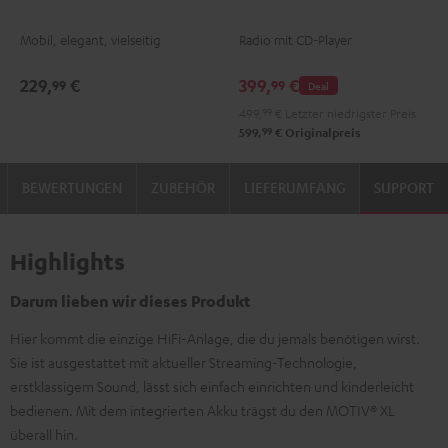
2
2
2
Mobil, elegant, vielseitig
Radio mit CD-Player
Night
Silver
Soft
Black
White
Lavender
229,
€
399,
€
99
99
Deal
499,
99
€
Letzter niedrigster Preis
99
599,
€
Originalpreis
BEWERTUNGEN
ZUBEHÖR
LIEFERUMFANG
SUPPORT
Highlights
Darum lieben wir dieses Produkt
Hier kommt die einzige HiFi-Anlage, die du jemals benötigen wirst.
Sie ist ausgestattet mit aktueller Streaming-Technologie,
erstklassigem Sound, lässt sich einfach einrichten und kinderleicht
bedienen. Mit dem integrierten Akku trägst du den MOTIV® XL
überall hin.