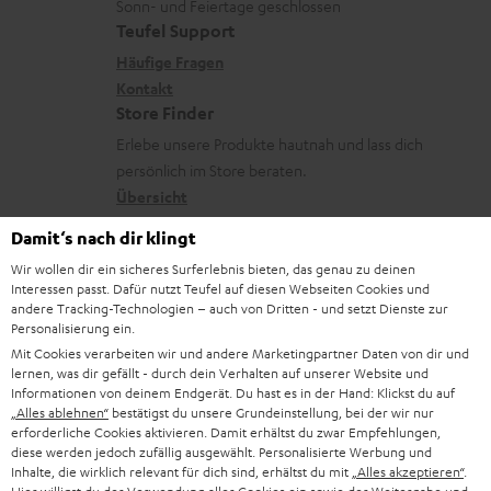
u
r
Sonn- und Feiertage geschlossen
e
t
a
t
Teufel Support
r
s
x
i
k
e
Häufige Fragen
G
a
i
Kontakt
t
t
R
a
n
Store Finder
k
l
d
ü
r
d
Erlebe unsere Produkte hautnah und lass dich
o
e
a
c
a
persönlich im Store beraten.
n
_
t
k
Übersicht
n
h
e
n
t
Damit‘s nach dir klingt
i
n
a
i
Wir wollen dir ein sicheres Surferlebnis bieten, das genau zu deinen
d
Interessen passt. Dafür nutzt Teufel auf diesen Webseiten Cookies und
h
e
1
Gültig bis 08.08.2026, 23:59 Uhr. Gratis Move 2 ab einem
andere Tracking-Technologien – auch von Dritten - und setzt Dienste zur
d
m
Personalisierung ein.
Mindesteinkaufswert von 300 EUR. Gültig nur beim Kauf ausgewählter
Produkte bzw. für Bestellungen mit teilnahmeberechtigten Produkten.
e
Mit Cookies verarbeiten wir und andere Marketingpartner Daten von dir und
e
lernen, was dir gefällt - durch dein Verhalten auf unserer Website und
Ausgenommen sind Produkte von Drittanbietern (Third-Party-Produkte).
n
Informationen von deinem Endgerät. Du hast es in der Hand: Klickst du auf
Nicht gültig für bereits getätigte Käufe. Keine Barauszahlung. Nur für
„Alles ablehnen“
bestätigst du unsere Grundeinstellung, bei der wir nur
Privatkunden. Nicht mit anderen Aktionsgutscheinen kombinierbar. Der
erforderliche Cookies aktivieren. Damit erhältst du zwar Empfehlungen,
Weiterverkauf von Aktionsgutscheinen ist untersagt. Der Gutschein verliert
diese werden jedoch zufällig ausgewählt. Personalisierte Werbung und
im Falle eines Verkaufs seine Gültigkeit. Die genauen Bedingungen
Inhalte, die wirklich relevant für dich sind, erhältst du mit
„Alles akzeptieren“
.
entnehmen Sie bitte den
AGB
.