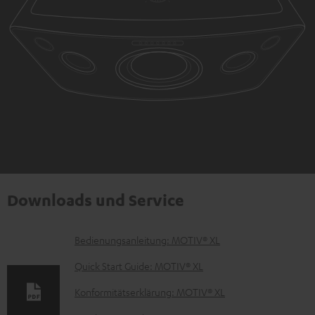
Downloads und Service
D
Bedienungsanleitung: MOTIV® XL
o
Quick Start Guide: MOTIV® XL
k
Konformitätserklärung: MOTIV® XL
u