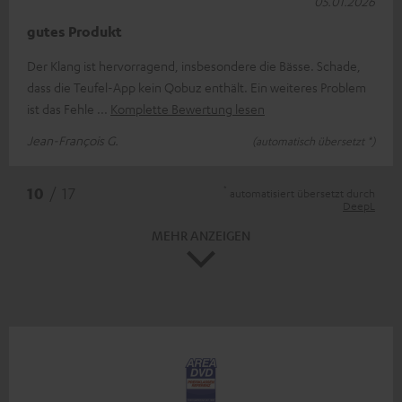
05.01.2026
gutes Produkt
Der Klang ist hervorragend, insbesondere die Bässe. Schade,
dass die Teufel-App kein Qobuz enthält. Ein weiteres Problem
ist das Fehle
Komplette Bewertung lesen
Jean-François G.
(automatisch übersetzt *)
*
10
/ 17
automatisiert übersetzt durch
DeepL
MEHR ANZEIGEN