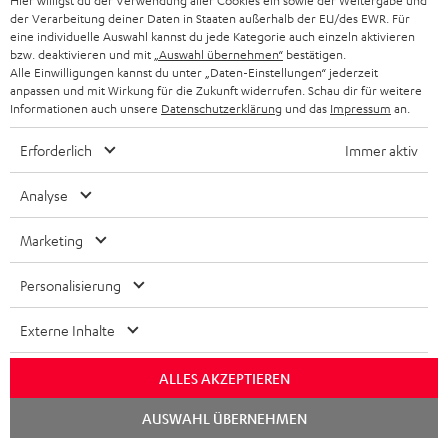
Hier willigst du der Verwendung aller Cookies ein sowie der Weitergabe und
der Verarbeitung deiner Daten in Staaten außerhalb der EU/des EWR. Für
eine individuelle Auswahl kannst du jede Kategorie auch einzeln aktivieren
bzw. deaktivieren und mit
„Auswahl übernehmen“
bestätigen.
Alle Einwilligungen kannst du unter „Daten-Einstellungen“ jederzeit
anpassen und mit Wirkung für die Zukunft widerrufen. Schau dir für weitere
Informationen auch unsere
Datenschutzerklärung
und das
Impressum
an.
8 Wochen Rückgaberecht
Erforderlich
Immer aktiv
Kostenloser Rückversand
Analyse
9 Teufel Stores
Marketing
Mehr als 45 Jahre Erfahrung
Personalisierung
Externe Inhalte
ALLES AKZEPTIEREN
Chat
AUSWAHL ÜBERNEHMEN
starten