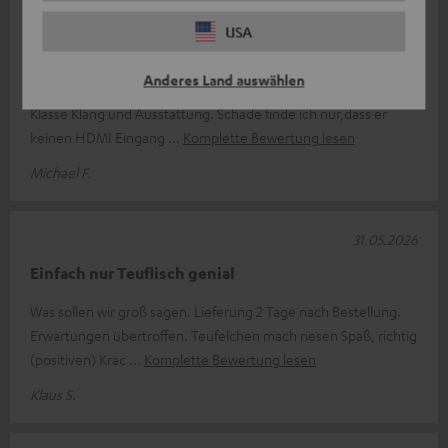
19.06.2026
USA
Motiv XL
Anderes Land auswählen
Grundsätzlich bin ich extrem zufrieden mit dem Lautsprecher.
Klasse Klang und Ausstattung. Schade finde ich nur,dass er
keinen HDMI Eingang
Komplette Bewertung lesen
Michael F.
31.05.2026
Einfach nur Teuflisch genial
Was sollen wir groß sagen. Lieferung 2 Tage nach Bestellung.
Erwartungen übertroffen. Teufelchen mach riesen Spaß, richtig
(positiven) Krac
Komplette Bewertung lesen
Klaus S.