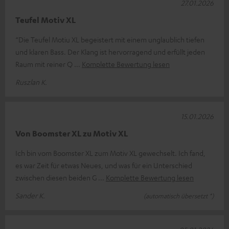
27.01.2026
Teufel Motiv XL
“Die Teufel Motiu XL begeistert mit einem unglaublich tiefen
und klaren Bass. Der Klang ist hervorragend und erfüllt jeden
Raum mit reiner Q
Komplette Bewertung lesen
Ruszlan K.
15.01.2026
Von Boomster XL zu Motiv XL
Ich bin vom Boomster XL zum Motiv XL gewechselt. Ich fand,
es war Zeit für etwas Neues, und was für ein Unterschied
zwischen diesen beiden G
Komplette Bewertung lesen
Sander K.
(automatisch übersetzt *)