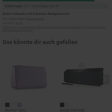
, in 3 – 5 Werktagen bei dir
Auf Lager
Sicher einkaufen mit 8 Wochen Rückgaberecht
inkl. kostenlosem
Rückversand
Hersteller:
Teufel
Sicherheitshinweise
Ersatzteile
Reparaturen
Software-Updates
Gesetzliche Gewährleistung
Elektrogeräte Rücknahme
Das könnte dir auch gefallen
MOTIV®
MOTIV®
MOTIV®
MUSICSTATION
MUSICSTATION
MOTIV® GO 2
MUSICSTATION
GO
GO
GO
Schwarz
Weiß