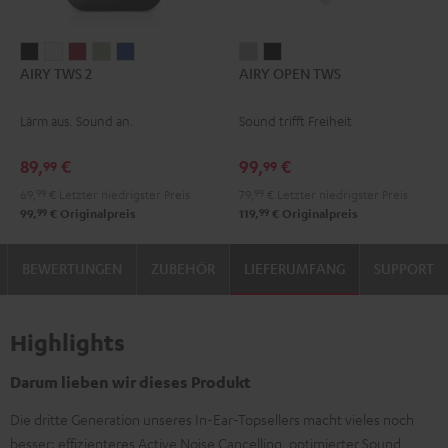
AIRY
AIRY
AIRY
AIRY
AIRY
AIRY
AIRY
AIRY TWS 2
AIRY OPEN TWS
TWS
TWS
TWS
TWS
TWS
OPEN
OPEN
2
2
2
2
2
TWS
TWS
Lärm aus. Sound an.
Sound trifft Freiheit
Night
Pure
Ruby
Sage
Space
Moon
Night
Black
White
Red
Green
Blue
Gray
Black
89,
€
99,
€
99
99
69,
99
€
Letzter niedrigster Preis
79,
99
€
Letzter niedrigster Preis
99
99
99,
€
Originalpreis
119,
€
Originalpreis
BEWERTUNGEN
ZUBEHÖR
LIEFERUMFANG
SUPPORT
Highlights
Darum lieben wir dieses Produkt
Die dritte Generation unseres In-Ear-Topsellers macht vieles noch
besser: effizienteres Active Noise Cancelling, optimierter Sound