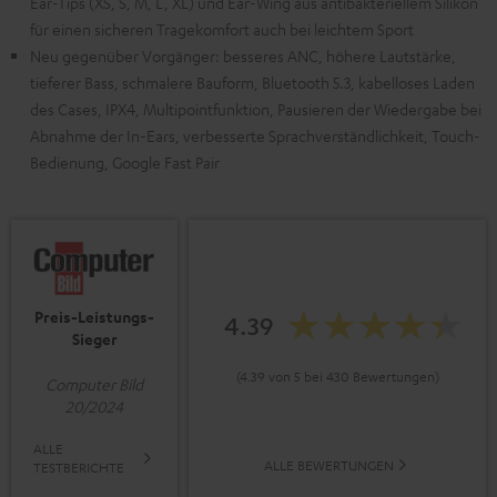
Ear-Tips (XS, S, M, L, XL) und Ear-Wing aus antibakteriellem Silikon
für einen sicheren Tragekomfort auch bei leichtem Sport
Neu gegenüber Vorgänger: besseres ANC, höhere Lautstärke,
tieferer Bass, schmalere Bauform, Bluetooth 5.3, kabelloses Laden
des Cases, IPX4, Multipointfunktion, Pausieren der Wiedergabe bei
Abnahme der In-Ears, verbesserte Sprachverständlichkeit, Touch-
Bedienung, Google Fast Pair
Preis-Leistungs-
4.39
Sieger
(4.39 von 5 bei 430 Bewertungen)
Computer Bild
20/2024
ALLE
ALLE BEWERTUNGEN
TESTBERICHTE