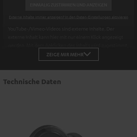
EINMALIG ZUSTIMMEN UND ANZEIGEN
Externe Inhalte immer anzeigen? In den Daten‑Einstellungen aktivieren
YouTube-/Vimeo-Videos sind externe Inhalte. Der
externe Inhalt kann hier mit nur einem Klick angezeigt
werden. Mit dem Anklicken des Inhalts wird zugestimmt,
dass externe Inhalte angezeigt werden. Dabei können
ZEIGE MIR MEHR
personenbezogene Daten an Drittplattformen
übermittelt werden.
Weitere Informationen sind in der
Datenschutzerklärung unter I zu finden
.
Technische Daten