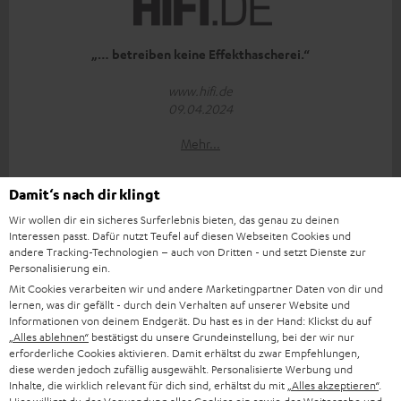
„… betreiben keine Effekthascherei.“
www.hifi.de
09.04.2024
Mehr...
Damit‘s nach dir klingt
Wir wollen dir ein sicheres Surferlebnis bieten, das genau zu deinen
Interessen passt. Dafür nutzt Teufel auf diesen Webseiten Cookies und
andere Tracking-Technologien – auch von Dritten - und setzt Dienste zur
Personalisierung ein.
„Die große Stärke der Teufel REAL BLUE TWS 3 ist klar der
Mit Cookies verarbeiten wir und andere Marketingpartner Daten von dir und
Klang!“
lernen, was dir gefällt - durch dein Verhalten auf unserer Website und
Informationen von deinem Endgerät. Du hast es in der Hand: Klickst du auf
„Alles ablehnen“
bestätigst du unsere Grundeinstellung, bei der wir nur
www.techtest.org
erforderliche Cookies aktivieren. Damit erhältst du zwar Empfehlungen,
09.04.2024
diese werden jedoch zufällig ausgewählt. Personalisierte Werbung und
Inhalte, die wirklich relevant für dich sind, erhältst du mit
„Alles akzeptieren“
.
Mehr...