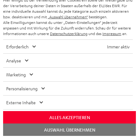
Hier willigst du der Verwendung aller Cookies ein sowie der Weitergabe und
der Verarbeitung deiner Daten in Staaten außerhalb der EU/des EWR. Für
eine individuelle Auswahl kannst du jede Kategorie auch einzeln aktivieren
bzw. deaktivieren und mit
„Auswahl übernehmen“
bestätigen.
Alle Einwilligungen kannst du unter „Daten-Einstellungen“ jederzeit
anpassen und mit Wirkung für die Zukunft widerrufen. Schau dir für weitere
Informationen auch unsere
Datenschutzerklärung
und das
Impressum
an.
„Klangstark, komfortabel, zuverlässig!“
Erforderlich
Immer aktiv
www.iqhaus.de
Analyse
01.08.2023
Marketing
Mehr...
Personalisierung
Externe Inhalte
ALLES AKZEPTIEREN
„… besonders natürliches Klangerlebnis …“
Chat
AUSWAHL ÜBERNEHMEN
starten
www.faz.net