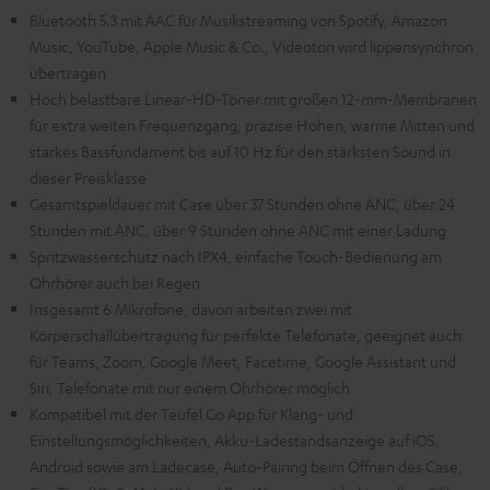
Bluetooth 5.3 mit AAC für Musikstreaming von Spotify, Amazon
Music, YouTube, Apple Music & Co., Videoton wird lippensynchron
übertragen
Hoch belastbare Linear-HD-Töner mit großen 12-mm-Membranen
für extra weiten Frequenzgang, präzise Höhen, warme Mitten und
starkes Bassfundament bis auf 10 Hz für den stärksten Sound in
dieser Preisklasse
Gesamtspieldauer mit Case über 37 Stunden ohne ANC, über 24
Stunden mit ANC, über 9 Stunden ohne ANC mit einer Ladung
Spritzwasserschutz nach IPX4, einfache Touch-Bedienung am
Ohrhörer auch bei Regen
Insgesamt 6 Mikrofone, davon arbeiten zwei mit
Körperschallübertragung für perfekte Telefonate, geeignet auch
für Teams, Zoom, Google Meet, Facetime, Google Assistant und
Siri, Telefonate mit nur einem Ohrhörer möglich
Kompatibel mit der Teufel Go App für Klang- und
Einstellungsmöglichkeiten, Akku-Ladestandsanzeige auf iOS,
Android sowie am Ladecase, Auto-Pairing beim Öffnen des Case,