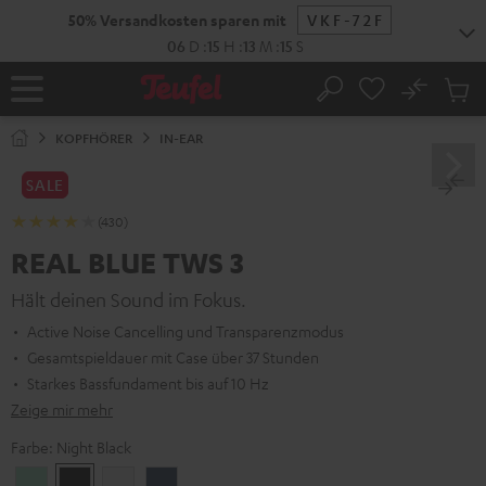
ZUM
NHALT
RINGEN
No
Abs
Startseite
Suche
Artike
im
KOPFHÖRER
IN-EAR
Waren
SALE
(430)
REAL BLUE TWS 3
Hält deinen Sound im Fokus.
Active Noise Cancelling und Transparenzmodus
Gesamtspieldauer mit Case über 37 Stunden
Starkes Bassfundament bis auf 10 Hz
Zeige mir mehr
Farbe:
Night Black
Misty
Night
Pure
Steel