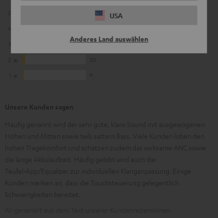
5
271
USA
4
93
Anderes Land auswählen
3
37
2
20
1
9
Unsere Kunden sagen
Häufig genannt wird der sehr gute, klare Sound mit ausgewogenen
Höhen und Mitten sowie teils sattem Bass. Viele Kunden loben den
hohen Tragekomfort und schätzen zudem das wirksame ANC sowie
die lange Akkulaufzeit. Häufig gelobt wird auch die
Teufel‑App/Equalizer zur individuellen Klanganpassung. Einige
Kunden merken an, dass die Touchsteuerung gelegentlich
Schwierigkeiten bereitet.
AI-generiert aus dem Text unserer Kundenrezensionen