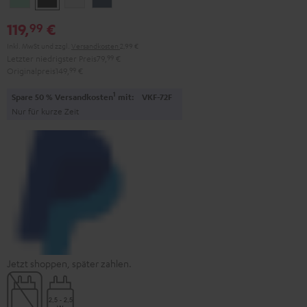
Green
Black
White
Blue
119,
€
99
Inkl. MwSt
und zzgl.
Versandkosten
2,99 €
Letzter niedrigster Preis
79,
99
€
Originalpreis
149,
99
€
1
Spare 50 % Versandkosten
mit:
VKF-72F
Nur für kurze Zeit
Jetzt shoppen, später zahlen.