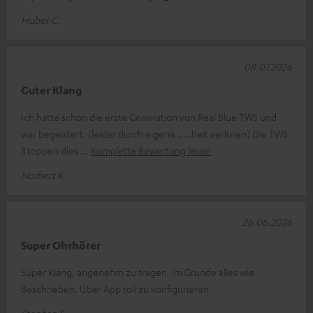
Huber C.
08.07.2026
Guter Klang
Ich hatte schon die erste Generation von Real Blue TWS und
war begeistert. (leider durch eigene .....heit verloren) Die TWS
3 toppen dies
Komplette Bewertung lesen
Norbert K.
26.06.2026
Super Ohrhörer
Super Klang, angenehm zu tragen, im Grunde alles wie
Beschrieben. Über App toll zu konfigurieren.
Stephan F.