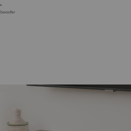
+
Subwoofer