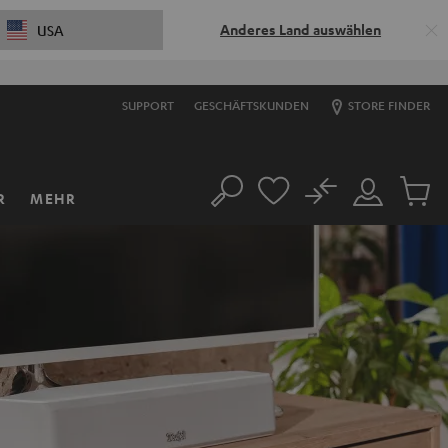
Anderes Land auswählen
USA
SUPPORT
GESCHÄFTSKUNDEN
STORE FINDER
No
R
MEHR
Suche
Mein
Artikel
Konto
im
Warenk