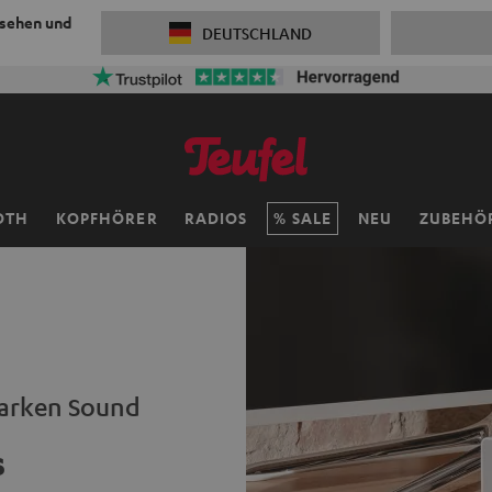
 sehen und
DEUTSCHLAND
OTH
KOPFHÖRER
RADIOS
SALE
NEU
ZUBEHÖ
tarken Sound
s