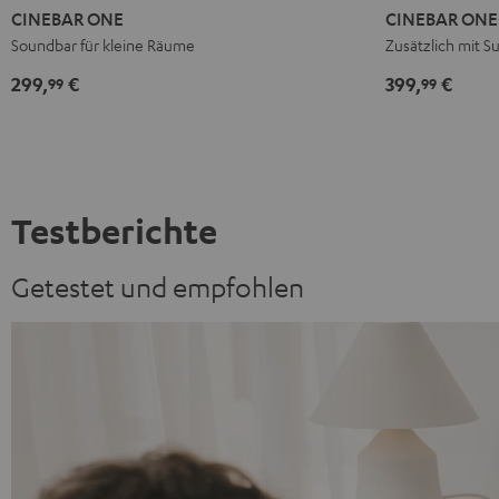
ONE
ONE
ONE+
ONE+
CINEBAR ONE
CINEBAR ONE
Black
White
Black
White
Soundbar für kleine Räume
Zusätzlich mit 
299,
€
399,
€
99
99
Testberichte
Getestet und empfohlen