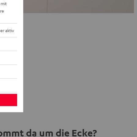
 mit
ere
r aktiv
ommt da um die Ecke?