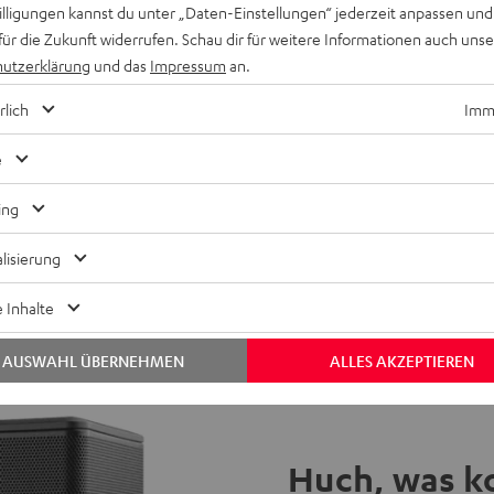
willigungen kannst du unter „Daten-Einstellungen“ jederzeit anpassen und
für die Zukunft widerrufen. Schau dir für weitere Informationen auch uns
utzerklärung
und das
Impressum
an.
rlich
Imme
e
ing
lisierung
 Inhalte
AUSWAHL ÜBERNEHMEN
ALLES AKZEPTIEREN
Huch, was k