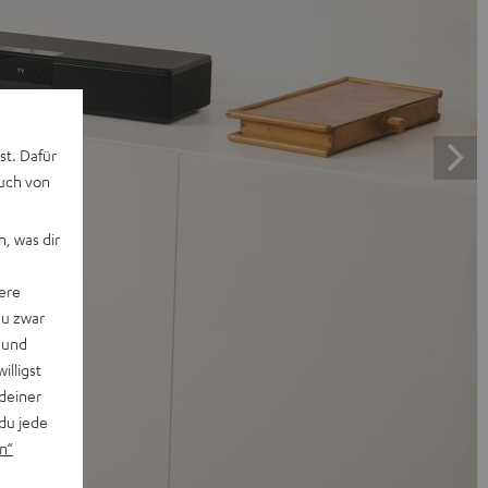
st. Dafür
auch von
, was dir
ere
du zwar
 und
willigst
deiner
du jede
n“