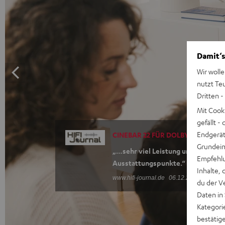
Damit‘s
Wir wolle
nutzt Te
Dritten -
Mit Cook
gefällt 
Endgerät.
CINEBAR 22 FÜR DOLBY ATMOS "5.
Grundeins
„…sehr viel Leistung und viel
Empfehlu
Ausstattungspunkte.“
Inhalte, 
www.hifi-journal.de
06.12.2025
du der V
Daten in
Kategori
bestätig