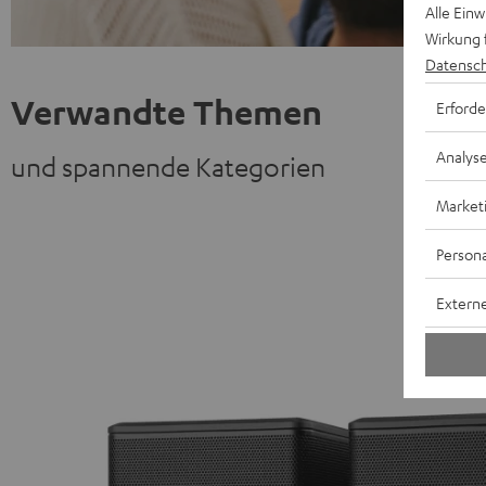
Alle Ein
Wirkung 
Datensch
Verwandte Themen
Erforde
Analys
und spannende Kategorien
Market
Persona
Externe