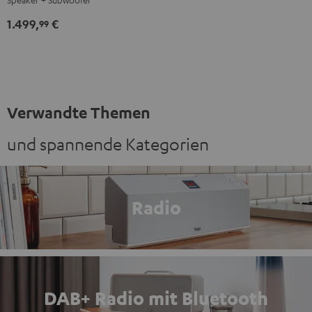
"5.1-
"5.1-
1.499,
€
Set"
Set"
99
Schwarz
Weiß
Verwandte Themen
und spannende Kategorien
Radio
DAB+ Radio mit Bluetooth