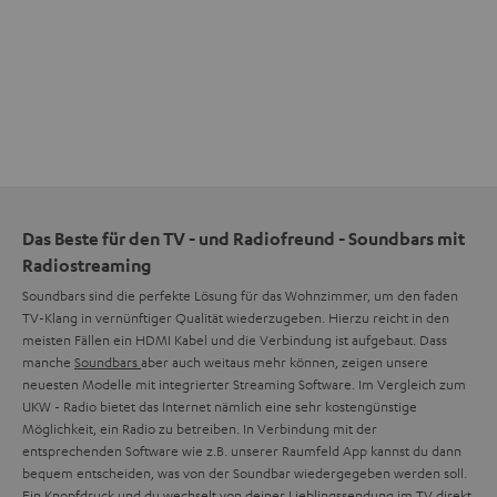
Das Beste für den TV - und Radiofreund - Soundbars mit
Radiostreaming
Soundbars sind die perfekte Lösung für das Wohnzimmer, um den faden
TV-Klang in vernünftiger Qualität wiederzugeben. Hierzu reicht in den
meisten Fällen ein HDMI Kabel und die Verbindung ist aufgebaut. Dass
manche
Soundbars
aber auch weitaus mehr können, zeigen unsere
neuesten Modelle mit integrierter Streaming Software. Im Vergleich zum
UKW - Radio bietet das Internet nämlich eine sehr kostengünstige
Möglichkeit, ein Radio zu betreiben. In Verbindung mit der
entsprechenden Software wie z.B. unserer Raumfeld App kannst du dann
bequem entscheiden, was von der Soundbar wiedergegeben werden soll.
Ein Knopfdruck und du wechselt von deiner Lieblingssendung im TV direkt