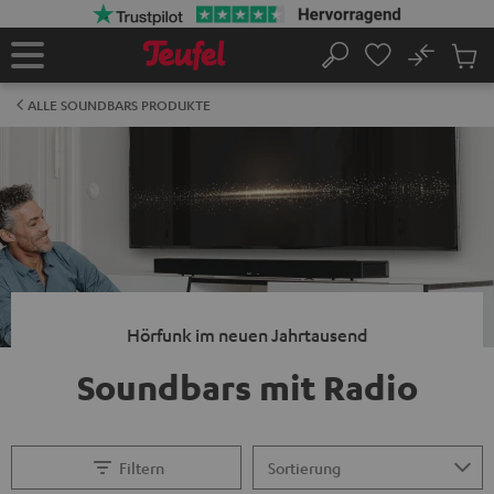
ZUM
NHALT
RINGEN
No
Abs
Startseite
Suche
Artike
im
ALLE SOUNDBARS PRODUKTE
Waren
Hörfunk im neuen Jahrtausend
Soundbars mit Radio
Filtern