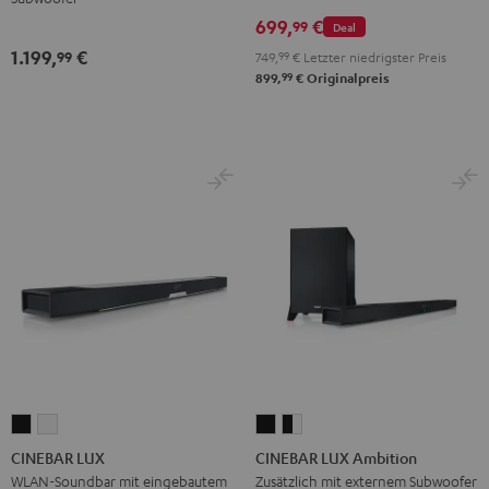
699,
€
99
Deal
1.199,
€
99
749,
99
€
Letzter niedrigster Preis
99
899,
€
Originalpreis
CINEBAR
CINEBAR
CINEBAR
CINEBAR
LUX
LUX
LUX
LUX
CINEBAR LUX
CINEBAR LUX Ambition
Schwarz
Weiß
Ambition
Ambition
WLAN-Soundbar mit eingebautem
Zusätzlich mit externem Subwoofer