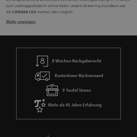
zum Lieblingspodcast im online Radio. Unsere Streaming Soundbars wie
die
machen dies möglich.
CINEBAR LUX
Mehr anzeigen
Was sind die Vorteile eines Internetradios?
Mit Internetradio, bspw. per WLAN übertragen, kann die Qualität dank
digitaler Übertragung immens gesteigert werden. Radio über das Internet
zu empfangen, bringt entscheidende Vorteile. Die herkömmlichen,
störungsanfälligen Signalwege - Langwelle (LW), Mittelwelle (MW),
Kurzwelle und Ultrakurzwelle (UKW) - werden nicht mehr benötigt und du
8 Wochen Rückgaberecht
kannst sogar weltweit Radiosendungen in bester Qualität empfangen.
Seit dem Siegeszug drahtloser Heimnetzverbindungen über WLAN (WiFi)
Kostenloser Rückversand
ist der Empfang von Webradios und Internetradiosendern nun nicht mehr
nur noch auf Computer beschränkt. Fast jedes Gerät kann – ausgerüstet
mit einem entsprechenden WLAN-Modul – nun mit dem Heimnetzwerk
9 Teufel Stores
verbunden werden. So ist es wenig überraschend, dass immer mehr
Webradio-Empfänger mit integrierter WLAN-Schnittstelle (kurz
WLAN-
Mehr als 45 Jahre Erfahrung
Radio
) angeboten werden.
Diese WLAN-Radios übernehmen bei der Sendersuche über das
Radiodisplay im Prinzip ein vom Internetbrowser her bekanntes Feature,
nämlich das des Webradio-Verzeichnisses, also einer Seite, welche
Webradios listet. Im Webradio-Verzeichnis kann man Internetsender