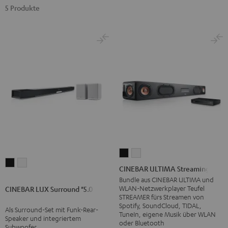
5 Produkte
CINEBAR
CINEBAR
CINEBAR
CINEBAR
ULTIMA
ULTIMA
CINEBAR ULTIMA Streaming
LUX
LUX
Streaming
Streaming
Bundle aus CINEBAR ULTIMA und
Surround
Surround
WLAN-Netzwerkplayer Teufel
CINEBAR LUX Surround "5.0-Set"
Schwarz
Weiß
STREAMER fürs Streamen von
"5.0-
"5.0-
Spotify, SoundCloud, TIDAL,
Als Surround-Set mit Funk-Rear-
Set"
Set"
TuneIn, eigene Musik über WLAN
Speaker und integriertem
oder Bluetooth
Schwarz
Weiß
Subwoofer