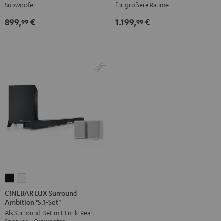
Subwoofer
für größere Räume
Schwarz
Schwarz
/
899,
€
1.199,
€
99
99
Weiß
CINEBAR
CINEBAR
LUX
LUX
CINEBAR LUX Surround
Ambition "5.1-Set"
Surround
Surround
Als Surround-Set mit Funk-Rear-
Ambition
Ambition
Speaker + Subwoofer