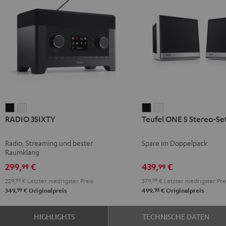
RADIO
RADIO
Teufel
Teufel
RADIO 3SIXTY
Teufel ONE S Stereo-Se
3SIXTY
3SIXTY
ONE
ONE
Schwarz
Weiß
S
S
Radio, Streaming und bester
Spare im Doppelpack
Stereo-
Stereo-
Raumklang
Set
Set
299,
€
439,
€
99
99
Schwarz
Weiß
229,
99
€
Letzter niedrigster Preis
379,
99
€
Letzter niedrigster Pre
99
98
349,
€
Originalpreis
499,
€
Originalpreis
HIGHLIGHTS
TECHNISCHE DATEN