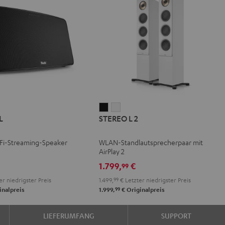
STEREO
STEREO
L
STEREO L 2
L
L
2
2
iFi-Streaming-Speaker
WLAN-Standlautsprecherpaar mit
Schwarz
Weiß
AirPlay 2
1.799,
€
99
er niedrigster Preis
1.499,
99
€
Letzter niedrigster Preis
99
inalpreis
1.999,
€
Originalpreis
LIEFERUMFANG
SUPPORT