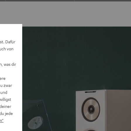
st. Dafür
auch von
, was dir
ere
du zwar
 und
willigst
deiner
du jede
n“