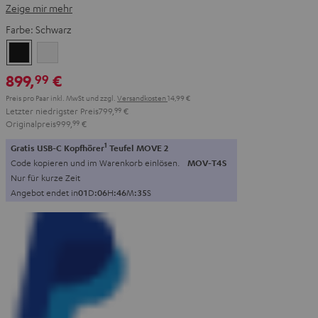
Zeige mir mehr
Farbe:
Schwarz
Schwarz
Weiß
899,
€
99
Preis pro Paar inkl. MwSt
und zzgl.
Versandkosten
14,99 €
Letzter niedrigster Preis
799,
99
€
Originalpreis
999,
99
€
1
Gratis USB-C Kopfhörer
Teufel MOVE 2
Code kopieren und im Warenkorb einlösen.
MOV-T4S
Nur für kurze Zeit
Angebot endet in
0
1
D
:
0
6
H
:
4
6
M
:
3
4
S