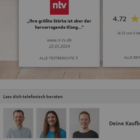
4.72
„Ihre größte Stärke ist aber der
hervorragende Klang…“
(4.72 von 5 
www.n-tv.de
22.01.2024
ALLE BE
ALLE TESTBERICHTE
Lass dich telefonisch beraten
Deine Kauf