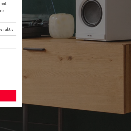
 mit
ere
r aktiv