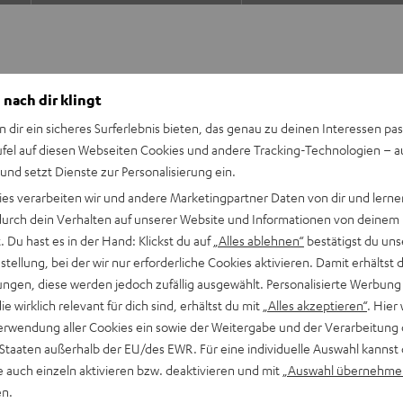
 nach dir klingt
n dir ein sicheres Surferlebnis bieten, das genau zu deinen Interessen pas
ufel auf diesen Webseiten Cookies und andere Tracking-Technologien – 
gs über WLAN mit grandioser
 und setzt Dienste zur Personalisierung ein.
in zusätzlicher Verstärker
ies verarbeiten wir und andere Marketingpartner Daten von dir und lernen
- durch dein Verhalten auf unserer Website und Informationen von deinem
 Du hast es in der Hand: Klickst du auf
„Alles ablehnen“
bestätigst du uns
tellung, bei der wir nur erforderliche Cookies aktivieren. Damit erhältst 
ngen, diese werden jedoch zufällig ausgewählt. Personalisierte Werbung
reo-Sound für jedes
die wirklich relevant für dich sind, erhältst du mit
„Alles akzeptieren“
. Hier 
erwendung aller Cookies ein sowie der Weitergabe und der Verarbeitung 
 Cast, Spotify Connect,
 Staaten außerhalb der EU/des EWR. Für eine individuelle Auswahl kannst 
esige Auswahl von Musikapps,
e auch einzeln aktivieren bzw. deaktivieren und mit
„Auswahl übernehme
en.
beispiellose Räumlichkeit