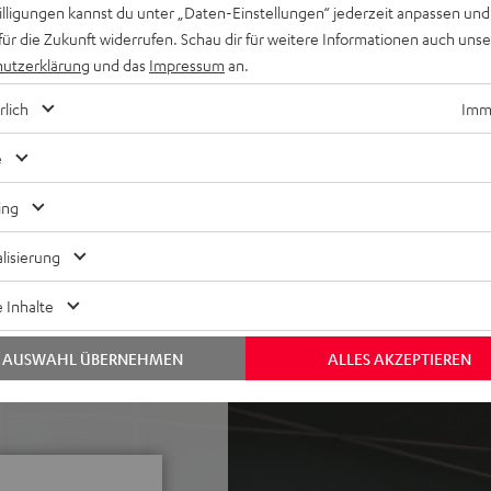
willigungen kannst du unter „Daten-Einstellungen“ jederzeit anpassen und
iffige Mitten sowie
für die Zukunft widerrufen. Schau dir für weitere Informationen auch uns
logie mit 2 x Class-D-
utzerklärung
und das
Impressum
an.
Pegel von bis zu 109 dB SPL
lippensynchrone Wiedergabe
rlich
Imme
tisches Aufwachen aus dem
e
und Podcasts, sowie für
ing
Play 2 oder Google Cast
lisierung
, chirurgisch präzisem
 Inhalte
Stationstasten, FSC®-
derner, edler Schleiflack
AUSWAHL ÜBERNEHMEN
ALLES AKZEPTIEREN
 Streaming / Raumfeld Serie