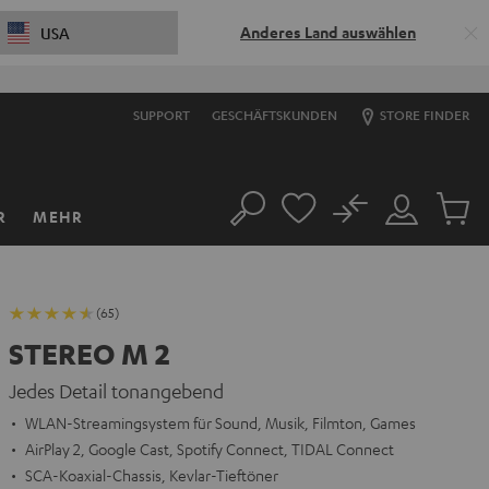
Anderes Land auswählen
USA
SUPPORT
GESCHÄFTSKUNDEN
STORE FINDER
No
R
MEHR
Suche
Mein
Artikel
Konto
im
Warenk
(65)
STEREO M 2
Jedes Detail tonangebend
WLAN-Streamingsystem für Sound, Musik, Filmton, Games
AirPlay 2, Google Cast, Spotify Connect, TIDAL Connect
SCA-Koaxial-Chassis, Kevlar-Tieftöner