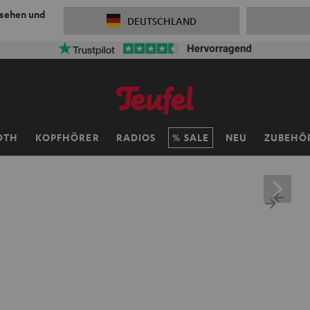
 sehen und
DEUTSCHLAND
OTH
KOPFHÖRER
RADIOS
SALE
NEU
ZUBEHÖ