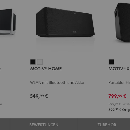
MOTIV®
MOTIV®
MOTIV®
t
MOTIV® HOME
MOTIV® X
HOME
HOME
XL
Schwarz
Weiß
Schwarz
WLAN mit Bluetooth und Akku
Portabler H
549,
€
799,
€
99
99
is
599,
99
€
Letzt
99
899,
€
Orig
BEWERTUNGEN
ZUBEHÖR