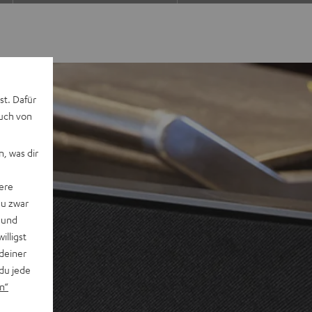
st. Dafür
auch von
, was dir
ere
du zwar
 und
willigst
deiner
du jede
n“