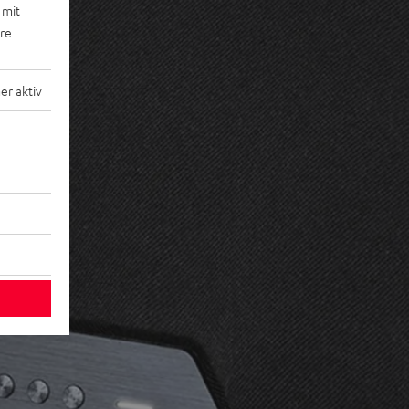
 mit
ere
r aktiv