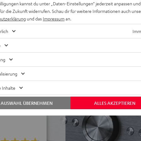
willigungen kannst du unter „Daten-Einstellungen“ jederzeit anpassen und
ama
für die Zukunft widerrufen. Schau dir für weitere Informationen auch uns
es WLAN-Streaming und
utzerklärung
und das
Impressum
an.
Musik von USB/NAS
für verlustfreies
rlich
Imme
ing von Apple Music,
e
ke & zusätzlich frei
ing
der Plattenspieler, erhältlich
lisierung
 Inhalte
e Serie oder der Teufel
AUSWAHL ÜBERNEHMEN
ALLES AKZEPTIEREN