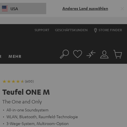
Anderes Land auswählen
USA
SUPPORT
GESCHÄFTSKUNDEN
STORE FINDER
No
R
MEHR
Suche
Mein
Artikel
Konto
im
Warenk
(600)
Teufel ONE M
The One and Only
All-in-one Soundsystem
WLAN, Bluetooth, Raumfeld-Technologie
3-Wege-System, Multiroom-Option