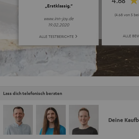
4.68
„Erstklassig.“
(4.68 von 5 b
www.inn-joy.de
19.02.2020
ALLE BE
ALLE TESTBERICHTE
Lass dich telefonisch beraten
Deine Kauf