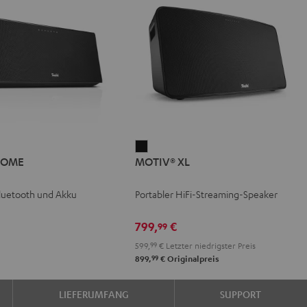
IV®
MOTIV®
HOME
MOTIV® XL
E
XL
Schwarz
luetooth und Akku
Portabler HiFi-Streaming-Speaker
799,
€
99
599,
99
€
Letzter niedrigster Preis
99
899,
€
Originalpreis
LIEFERUMFANG
SUPPORT