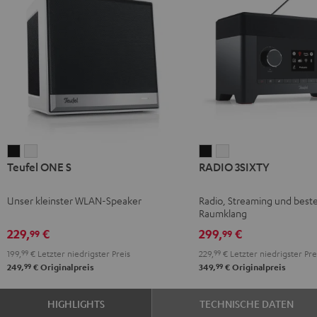
Teufel
Teufel
RADIO
RADIO
Teufel ONE S
RADIO 3SIXTY
ONE
ONE
3SIXTY
3SIXTY
S
S
Schwarz
Weiß
Unser kleinster WLAN-Speaker
Radio, Streaming und best
Schwarz
Weiß
Raumklang
229,
€
299,
€
99
99
199,
99
€
Letzter niedrigster Preis
229,
99
€
Letzter niedrigster Pre
99
99
249,
€
Originalpreis
349,
€
Originalpreis
HIGHLIGHTS
TECHNISCHE DATEN