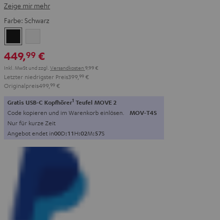
Zeige mir mehr
Farbe:
Schwarz
Schwarz
Weiß
449,
€
99
Inkl. MwSt
und zzgl.
Versandkosten
9,99 €
Letzter niedrigster Preis
399,
99
€
Originalpreis
499,
99
€
1
Gratis USB-C Kopfhörer
Teufel MOVE 2
Code kopieren und im Warenkorb einlösen.
MOV-T4S
Nur für kurze Zeit
Angebot endet in
0
0
D
:
1
1
H
:
0
2
M
:
5
5
S