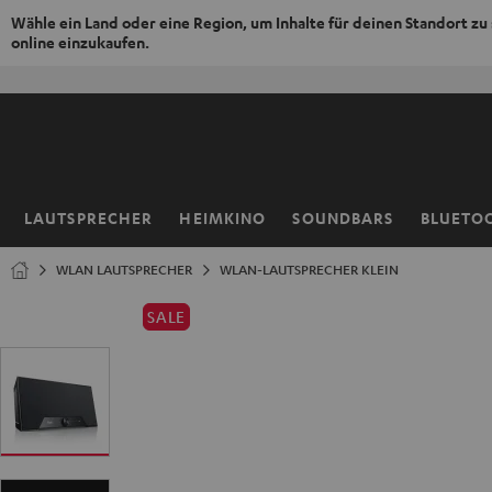
Wähle ein Land oder eine Region, um Inhalte für deinen Standort zu
online einzukaufen.
ZUM
NHALT
RINGEN
LAUTSPRECHER
HEIMKINO
SOUNDBARS
BLUETO
Startseite
WLAN LAUTSPRECHER
WLAN-LAUTSPRECHER KLEIN
SALE