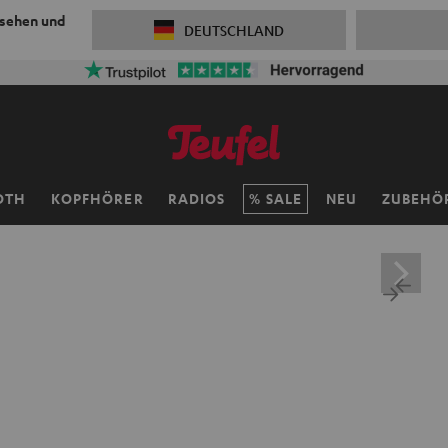
 sehen und
DEUTSCHLAND
OTH
KOPFHÖRER
RADIOS
SALE
NEU
ZUBEHÖ