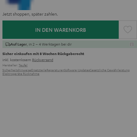
Jetzt shoppen, später zahlen.
IN DEN WARENKORB
, in 2 – 4 Werktagen bei dir
Auf Lager
Sicher einkaufen mit 8 Wochen Rückgaberecht
inkl. kostenlosem
Rückversand
Hersteller:
Teufel
Sicherheitshinweise
Ersatzteile
Reparaturen
Software-Updates
Gesetzliche Gewährleistung
Elektrogeräte Rücknahme