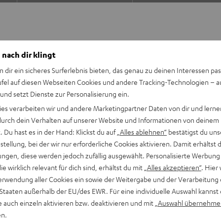
 nach dir klingt
n dir ein sicheres Surferlebnis bieten, das genau zu deinen Interessen pas
ufel auf diesen Webseiten Cookies und andere Tracking-Technologien – 
 zur Musik komplett frei
 und setzt Dienste zur Personalisierung ein.
iche Musik der Welt zu
ies verarbeiten wir und andere Marketingpartner Daten von dir und lernen
l zwischen Rock und Blues
- durch dein Verhalten auf unserer Website und Informationen von deinem
ONE M erhielt das
 Du hast es in der Hand: Klickst du auf
„Alles ablehnen“
bestätigst du uns
einem Test (02/2020) mit
tellung, bei der wir nur erforderliche Cookies aktivieren. Damit erhältst 
Platz.
ngen, diese werden jedoch zufällig ausgewählt. Personalisierte Werbung
die wirklich relevant für dich sind, erhältst du mit
„Alles akzeptieren“
. Hier 
erwendung aller Cookies ein sowie der Weitergabe und der Verarbeitung 
 Staaten außerhalb der EU/des EWR. Für eine individuelle Auswahl kannst 
eaming mit integriertem
e auch einzeln aktivieren bzw. deaktivieren und mit
„Auswahl übernehme
en.
7 Tönern, 2 Passivmembranen