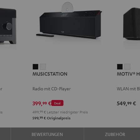
MUSICSTATION
MUSICSTATION
MOTIV®
MOT
MUSICSTATION
MOTIV® 
Schwarz
Weiß
HOME
HOM
Schwarz
Weiß
er
Radio mit CD-Player
WLAN mit B
399,
€
549,
€
99
99
Deal
is
499,
99
€
Letzter niedrigster Preis
99
599,
€
Originalpreis
BEWERTUNGEN
ZUBEHÖR