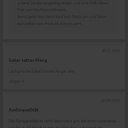
unsere Geräte ausgiebig testen und innerhalb dieser
Frist vom Kauf zurücktreten.
Somit geht man beim Kauf kein Risiko ein und kann
sich selbst vom Produkt überzeugen.
25.12.2023
Guter satter Klang
Lautsprecherkabel könnte länger sein
Jürgen K.
12.09.2023
Audioqualität
Die Klangqualität ist nicht besonders gut, bei einer Lautstärke
von bis zu 50 klingt es gut, darüber hinaus beginnt die