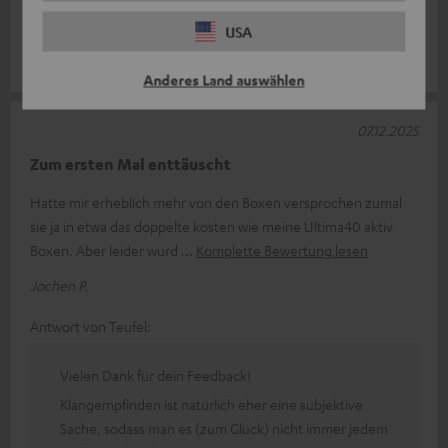
einen vollen, ausgewogenen Klang, der sich hervorragend für
verschiedene Musiks
Komplette Bewertung lesen
USA
Kai N.
(automatisch übersetzt *)
Anderes Land auswählen
07.12.2025
Zum ersten Mal enttäuscht
Hatte mir erheblich mehr von den Boxen versprochen zumal
sie ja in etwa das doppelte kosten wie meine Ultima40 aktiv
Boxen. Aber leider wurd
Komplette Bewertung lesen
Jochen P.
Antwort von Teufel:
Vielen Dank für dein Feedback!
Klangempfinden ist natürlich eher eine subjektive
Sache, sodass man es (zum Glück) nicht immer jedem