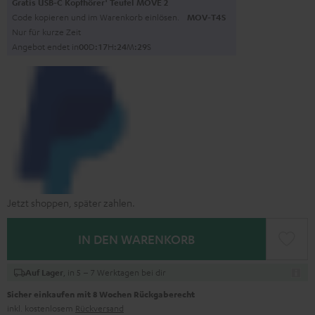
Gratis USB-C Kopfhörer
Teufel MOVE 2
Code kopieren und im Warenkorb einlösen.
MOV-T4S
Nur für kurze Zeit
Angebot endet in
0
0
D
:
1
7
H
:
2
4
M
:
2
8
S
Jetzt shoppen, später zahlen.
IN DEN WARENKORB
, in 5 – 7 Werktagen bei dir
Auf Lager
Sicher einkaufen mit 8 Wochen Rückgaberecht
inkl. kostenlosem
Rückversand