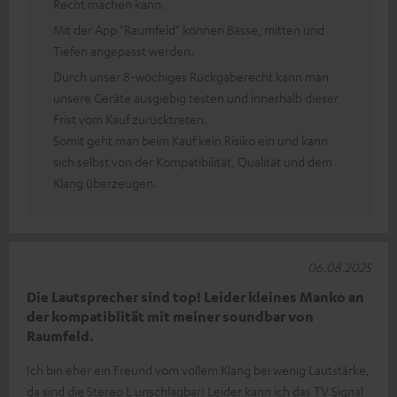
Recht machen kann.
Mit der App "Raumfeld" können Bässe, mitten und
Tiefen angepasst werden.
Durch unser 8-wöchiges Rückgaberecht kann man
unsere Geräte ausgiebig testen und innerhalb dieser
Frist vom Kauf zurücktreten.
Somit geht man beim Kauf kein Risiko ein und kann
sich selbst von der Kompatibilität, Qualität und dem
Klang überzeugen.
06.08.2025
Die Lautsprecher sind top! Leider kleines Manko an
der kompatiblität mit meiner soundbar von
Raumfeld.
Ich bin eher ein Freund vom vollem Klang bei wenig Lautstärke,
da sind die Stereo L unschlagbar! Leider kann ich das TV Signal