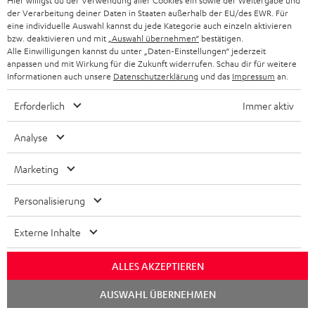
Hier willigst du der Verwendung aller Cookies ein sowie der Weitergabe und
der Verarbeitung deiner Daten in Staaten außerhalb der EU/des EWR. Für
eine individuelle Auswahl kannst du jede Kategorie auch einzeln aktivieren
bzw. deaktivieren und mit
„Auswahl übernehmen“
bestätigen.
Alle Einwilligungen kannst du unter „Daten-Einstellungen“ jederzeit
Lieferumfang
anpassen und mit Wirkung für die Zukunft widerrufen. Schau dir für weitere
Informationen auch unsere
Datenschutzerklärung
und das
Impressum
an.
Teufel STEREO L
Erforderlich
Immer aktiv
1 × Teufel STEREO L - Passive Speaker (Stk.) – Weiß
1 × Teufel STEREO L - Active Speaker (Stk.) – Weiß
Analyse
1 × 5,0 m Spezial-Verbindungskabel STEREO L / M (ET) – Weiß
1 × Netzkabel für Teufel STEREO L (ET) – Weiß
Marketing
Personalisierung
Externe Inhalte
ALLES AKZEPTIEREN
Chat
AUSWAHL ÜBERNEHMEN
starten