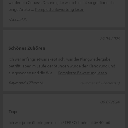
wieder ein Genuss. Das einigste was ich nicht so gut finde das
einge Artike
Komplette Bewertung lesen
Michael R.
29.04.2025
Schönes Zuhören
Ich war anfangs etwas skeptisch, was die Klangwiedergabe
betrifft, aber im Laufe der Stunden wurde der Klang rund und
ausgewogen und die Wie
Komplette Bewertung lesen
Raymond-Gilbert M.
(automatisch übersetzt *)
09.07.2024
Top
Ich war ja am überlegen ob ich STEREO L oder aktiv 40 mit