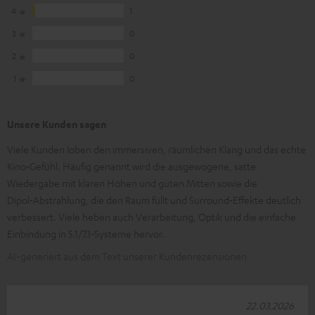
4
1
3
0
2
0
1
0
Unsere Kunden sagen
Viele Kunden loben den immersiven, räumlichen Klang und das echte
Kino‑Gefühl. Häufig genannt wird die ausgewogene, satte
Wiedergabe mit klaren Höhen und guten Mitten sowie die
Dipol‑Abstrahlung, die den Raum füllt und Surround‑Effekte deutlich
verbessert. Viele heben auch Verarbeitung, Optik und die einfache
Einbindung in 5.1/7.1‑Systeme hervor.
AI-generiert aus dem Text unserer Kundenrezensionen
22.03.2026