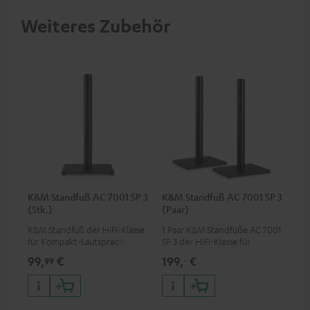
Weiteres Zubehör
K&M Standfuß AC 7001 SP 3
K&M Standfuß AC 7001 SP 3
(Stk.)
(Paar)
K&M Standfuß der HiFi-Klasse
1 Paar K&M Standfüße AC 7001
für Kompakt-Lautsprecher
SP 3 der HiFi-Klasse für
von Teufel
Kompakt-Lautsprecher von
99,
€
199,
€
99
‐
Teufel