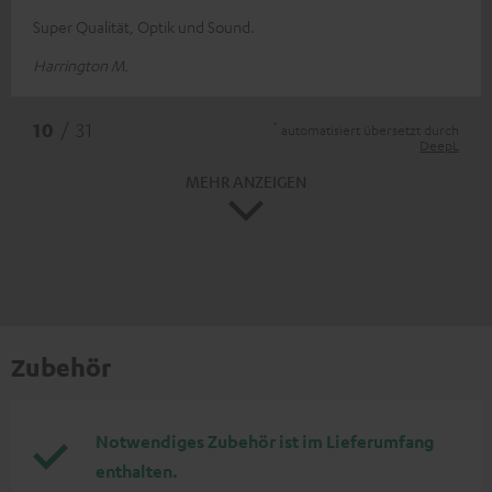
Super Qualität, Optik und Sound.
Harrington M.
*
10
/ 31
automatisiert übersetzt durch
DeepL
MEHR ANZEIGEN
Zubehör
Notwendiges Zubehör ist im Lieferumfang
enthalten.