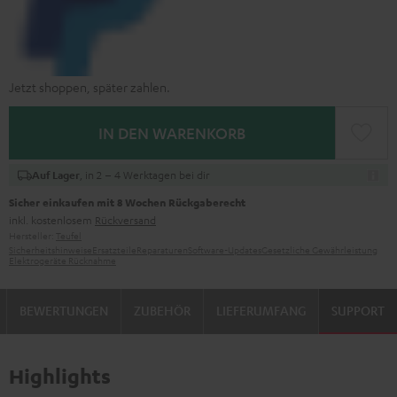
Jetzt shoppen, später zahlen.
IN DEN WARENKORB
, in 2 – 4 Werktagen bei dir
Auf Lager
Sicher einkaufen mit 8 Wochen Rückgaberecht
inkl. kostenlosem
Rückversand
Hersteller:
Teufel
Sicherheitshinweise
Ersatzteile
Reparaturen
Software-Updates
Gesetzliche Gewährleistung
Elektrogeräte Rücknahme
BEWERTUNGEN
ZUBEHÖR
LIEFERUMFANG
SUPPORT
Highlights