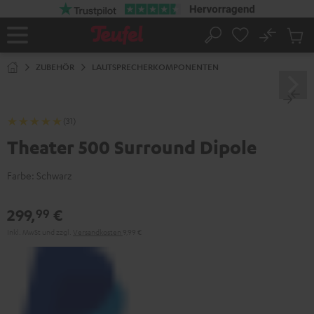
ZUM
NHALT
RINGEN
No
Abs
Startseite
Suche
Artike
im
ZUBEHÖR
LAUTSPRECHERKOMPONENTEN
Waren
(31)
Theater 500 Surround Dipole
Farbe:
Schwarz
299,
€
99
Inkl. MwSt
und zzgl.
Versandkosten
9,99 €