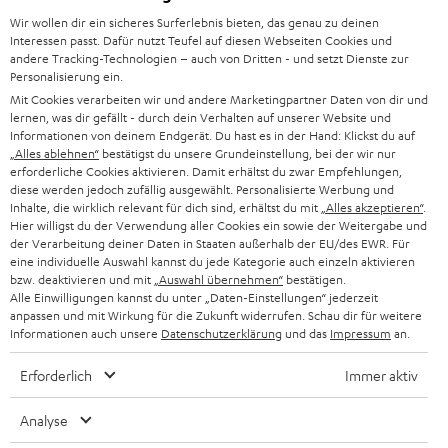
l
HEIMKINO-KOMPLETTANLAGEN
Wir wollen dir ein sicheres Surferlebnis bieten, das genau zu deinen
SUPPORT
d
Teufel Onlineshops
Interessen passt. Dafür nutzt Teufel auf diesen Webseiten Cookies und
SOUNDBAR
andere Tracking-Technologien – auch von Dritten - und setzt Dienste zur
u
KARRIERE
Personalisierung ein.
DEUTSCHLAND
n
Mit Cookies verarbeiten wir und andere Marketingpartner Daten von dir und
HIFI-LAUTSPRECHER
PRESSE & MARKETING
lernen, was dir gefällt - durch dein Verhalten auf unserer Website und
g
ÖSTERREICH
Informationen von deinem Endgerät. Du hast es in der Hand: Klickst du auf
SMART HOME
„Alles ablehnen“
bestätigst du unsere Grundeinstellung, bei der wir nur
GESCHÄFTSKUNDEN
erforderliche Cookies aktivieren. Damit erhältst du zwar Empfehlungen,
diese werden jedoch zufällig ausgewählt. Personalisierte Werbung und
SCHWEIZ
BLUETOOTH-LAUTSPRECHER
PARTNERPROGRAMM
Inhalte, die wirklich relevant für dich sind, erhältst du mit
„Alles akzeptieren“
.
Hier willigst du der Verwendung aller Cookies ein sowie der Weitergabe und
KOPFHÖRER
der Verarbeitung deiner Daten in Staaten außerhalb der EU/des EWR. Für
NIEDERLANDE
BLOG
eine individuelle Auswahl kannst du jede Kategorie auch einzeln aktivieren
BLUETOOTH-KOPFHÖRER
bzw. deaktivieren und mit
„Auswahl übernehmen“
bestätigen.
NEWSLETTER
Alle Einwilligungen kannst du unter „Daten-Einstellungen“ jederzeit
BELGIEN
anpassen und mit Wirkung für die Zukunft widerrufen. Schau dir für weitere
STEREOANLAGEN
STORES
Informationen auch unsere
Datenschutzerklärung
und das
Impressum
an.
FRANKREICH
LAUTSPRECHER
Erforderlich
Immer aktiv
DEINE VORTEILE BEI TEUFEL
POLEN
ULTIMA-SERIE
Analyse
TEUFEL STORY