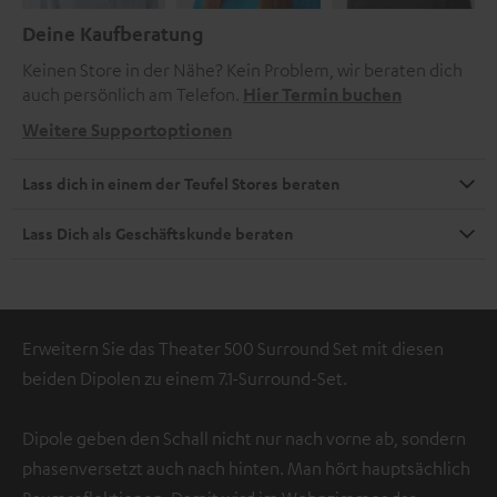
Deine Kaufberatung
Keinen Store in der Nähe? Kein Problem, wir beraten dich
auch persönlich am Telefon.
Hier Termin buchen
Weitere Supportoptionen
Lass dich in einem der Teufel Stores beraten
Lass Dich als Geschäftskunde beraten
Erweitern Sie das Theater 500 Surround Set mit diesen
beiden Dipolen zu einem 7.1-Surround-Set.
Dipole geben den Schall nicht nur nach vorne ab, sondern
phasenversetzt auch nach hinten. Man hört hauptsächlich