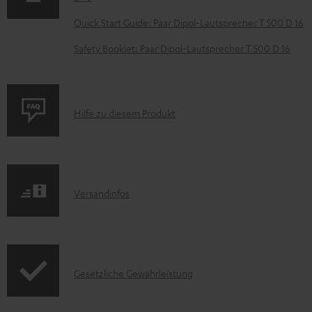
u
m
Quick Start Guide: Paar Dipol-Lautsprecher T 500 D 16
e
Safety Booklet: Paar Dipol-Lautsprecher T 500 D 16
n
t
e
P
Hilfe zu diesem Produkt
z
r
u
o
m
d
H
I
Versandinfos
u
e
n
k
r
f
t
u
o
F
n
I
Gesetzliche Gewährleistung
r
A
t
n
m
Q