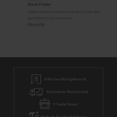
t
R
a
n
Store Finder
k
d
ü
r
d
Erlebe unsere Produkte hautnah und lass dich
o
a
c
a
persönlich im Store beraten.
n
t
k
Übersicht
n
e
n
t
n
a
i
h
e
m
e
8 Wochen Rückgaberecht
Kostenloser Rückversand
9 Teufel Stores
Mehr als 45 Jahre Erfahrung