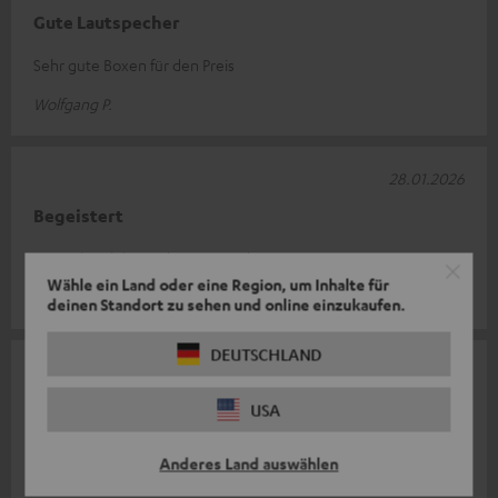
Gute Lautspecher
Sehr gute Boxen für den Preis
Wolfgang P.
28.01.2026
Begeistert
Hat sich gelohnt jeder Zeit wieder
Wähle ein Land oder eine Region, um Inhalte für
Thorsten S.
deinen Standort zu sehen und online einzukaufen.
DEUTSCHLAND
27.12.2025
Sehr gute Dipole
USA
Zur Erweiterung meiner Anlage gekauft. Qualitativ hochwertig,
Anderes Land auswählen
erzeugen die Boxen einen sehr guten Sound.