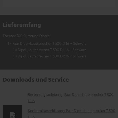
Lieferumfang
Theater 500 Surround Dipole
1 × Paar Dipol-Lautsprecher T 500 D 16 – Schwarz
1 × Dipol-Lautsprecher T 500 DL 16 – Schwarz
1 × Dipol-Lautsprecher T 500 DR 16 – Schwarz
Downloads und Service
D
Bedienungsanleitung: Paar Dipol-Lautsprecher T 500
D 16
o
k
Konformitätserklärung: Paar Dipol-Lautsprecher T 500
D 16