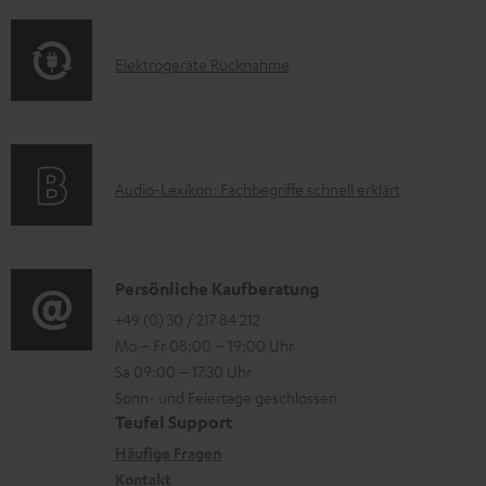
e
f
a
s
r
o
t
E
l
Elektrogeräte Rücknahme
r
i
l
a
m
o
e
d
a
n
k
e
t
e
A
Audio-Lexikon: Fachbegriffe schnell erklärt
t
n
i
n
u
r
o
z
d
o
n
u
i
K
Persönliche Kaufberatung
g
e
m
o
o
+49 (0) 30 / 217 84 212
e
n
V
Mo – Fr 08:00 – 19:00 Uhr
-
n
r
z
e
Sa 09:00 – 17:30 Uhr
L
t
ä
u
r
Sonn- und Feiertage geschlossen
e
a
t
Teufel Support
r
s
x
k
e
Häufige Fragen
G
a
i
Kontakt