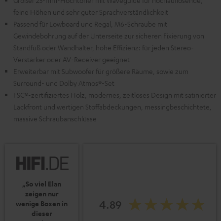
Großer 25-mm-Hochtöner mit Waveguide für hochauflösende,
feine Höhen und sehr guter Sprachverständlichkeit
Passend für Lowboard und Regal, M6-Schraube mit
Gewindebohrung auf der Unterseite zur sicheren Fixierung von
Standfuß oder Wandhalter, hohe Effizienz: für jeden Stereo-
Verstärker oder AV-Receiver geeignet
Erweiterbar mit Subwoofer für größere Räume, sowie zum
Surround- und Dolby Atmos®-Set
FSC®-zertifiziertes Holz, modernes, zeitloses Design mit satinierter
Lackfront und wertigen Stoffabdeckungen, messingbeschichtete,
massive Schraubanschlüsse
„So viel Elan
zeigen nur
4.89
wenige Boxen in
dieser