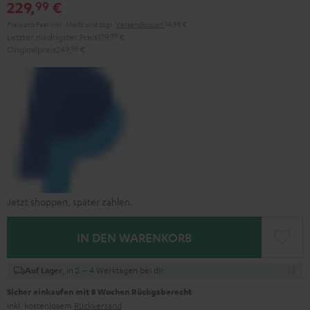
229,
€
99
Preis pro Paar inkl. MwSt
und zzgl.
Versandkosten
14,99 €
Letzter niedrigster Preis
179,
99
€
Originalpreis
249,
99
€
Jetzt shoppen, später zahlen.
IN DEN WARENKORB
, in 2 – 4 Werktagen bei dir
Auf Lager
Sicher einkaufen mit 8 Wochen Rückgaberecht
inkl. kostenlosem
Rückversand