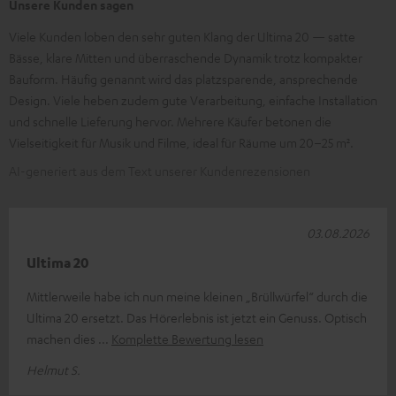
Unsere Kunden sagen
Viele Kunden loben den sehr guten Klang der Ultima 20 — satte
Bässe, klare Mitten und überraschende Dynamik trotz kompakter
Bauform. Häufig genannt wird das platzsparende, ansprechende
Design. Viele heben zudem gute Verarbeitung, einfache Installation
und schnelle Lieferung hervor. Mehrere Käufer betonen die
Vielseitigkeit für Musik und Filme, ideal für Räume um 20–25 m².
AI-generiert aus dem Text unserer Kundenrezensionen
03.08.2026
Ultima 20
Mittlerweile habe ich nun meine kleinen „Brüllwürfel“ durch die
Ultima 20 ersetzt. Das Hörerlebnis ist jetzt ein Genuss. Optisch
machen dies
Komplette Bewertung lesen
Helmut S.