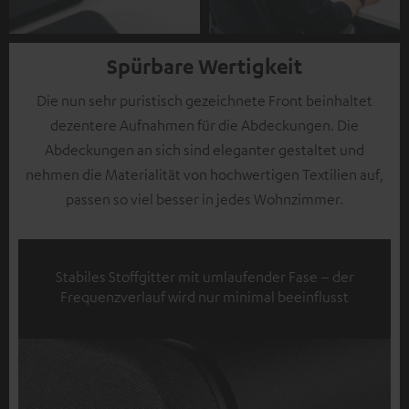
Spürbare Wertigkeit
Die nun sehr puristisch gezeichnete Front beinhaltet
dezentere Aufnahmen für die Abdeckungen. Die
Abdeckungen an sich sind eleganter gestaltet und
nehmen die Materialität von hochwertigen Textilien auf,
passen so viel besser in jedes Wohnzimmer.
Stabiles Stoffgitter mit umlaufender Fase – der
Frequenzverlauf wird nur minimal beeinflusst