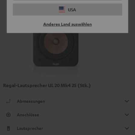
USA
Anderes Land auswählen
Regal-Lautsprecher UL 20 Mk4 25 (Stk.)
Abmessungen
Anschlüsse
Lautsprecher