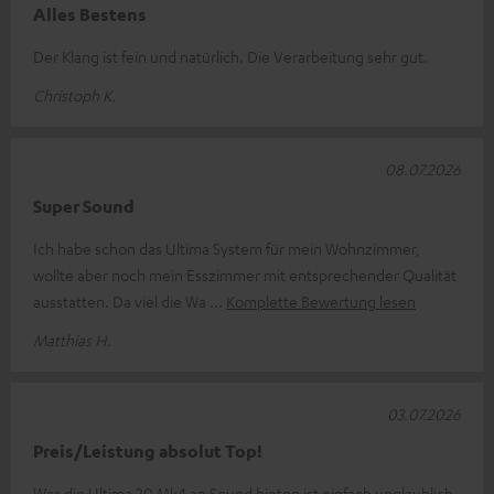
Alles Bestens
Der Klang ist fein und natürlich. Die Verarbeitung sehr gut.
Christoph K.
08.07.2026
Super Sound
Ich habe schon das Ultima System für mein Wohnzimmer,
wollte aber noch mein Esszimmer mit entsprechender Qualität
ausstatten. Da viel die Wa
Komplette Bewertung lesen
Matthias H.
03.07.2026
Preis/Leistung absolut Top!
Was die Ultima 20 Mk4 an Sound bieten ist einfach unglaublich