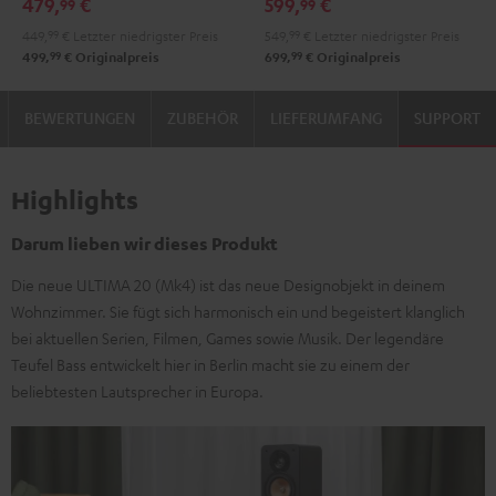
479,
€
599,
€
99
99
Schwarz
Weiß
449,
99
€
Letzter niedrigster Preis
549,
99
€
Letzter niedrigster Preis
99
99
499,
€
Originalpreis
699,
€
Originalpreis
BEWERTUNGEN
ZUBEHÖR
LIEFERUMFANG
SUPPORT
Highlights
Darum lieben wir dieses Produkt
Die neue ULTIMA 20 (Mk4) ist das neue Designobjekt in deinem
Wohnzimmer. Sie fügt sich harmonisch ein und begeistert klanglich
bei aktuellen Serien, Filmen, Games sowie Musik. Der legendäre
Teufel Bass entwickelt hier in Berlin macht sie zu einem der
beliebtesten Lautsprecher in Europa.