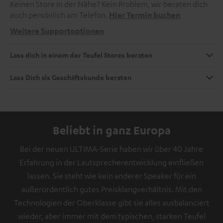
Keinen Store in der Nähe? Kein Problem, wir beraten dich
auch persönlich am Telefon.
Hier Termin buchen
Weitere Supportoptionen
Lass dich in einem der Teufel Stores beraten
Lass Dich als Geschäftskunde beraten
Beliebt in ganz Europa
Bei der neuen ULTIMA-Serie haben wir über 40 Jahre
Erfahrung in der Lautsprecherentwicklung einfließen
lassen. Sie steht wie kein anderer Speaker für ein
außerordentlich gutes Preisklangverhältnis. Mit den
Technologien der Oberklasse gibt sie alles ausbalanciert
wieder, aber immer mit dem typischen, starken Teufel