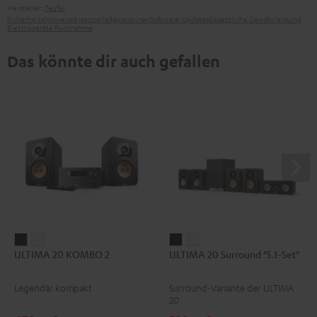
Hersteller:
Teufel
Sicherheitshinweise
Ersatzteile
Reparaturen
Software-Updates
Gesetzliche Gewährleistung
Elektrogeräte Rücknahme
Das könnte dir auch gefallen
ULTIMA
ULTIMA
ULTIMA
ULTIMA
ULTIMA 20 KOMBO 2
ULTIMA 20 Surround "5.1-Set"
20
20
20
20
KOMBO
KOMBO
Surround
Surround
Legendär kompakt
Surround-Variante der ULTIMA
2
2
"5.1-
"5.1-
20
Schwarz
Weiß
Set"
Set"