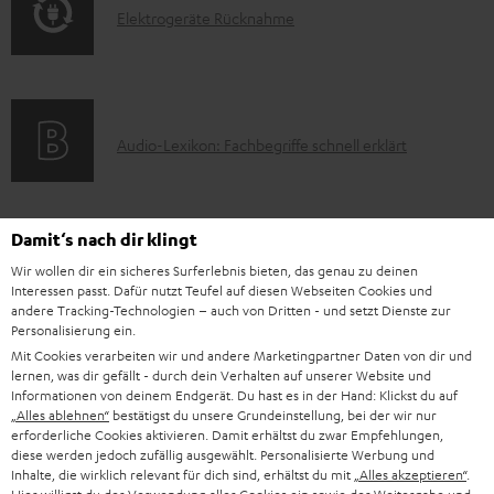
t
E
Elektrogeräte Rücknahme
r
i
e
l
m
o
r
e
a
n
l
k
t
e
a
A
Audio-Lexikon: Fachbegriffe schnell erklärt
t
i
n
d
u
r
o
z
e
d
o
n
u
n
Damit‘s nach dir klingt
i
K
Persönliche Kaufberatung
g
e
m
Wir wollen dir ein sicheres Surferlebnis bieten, das genau zu deinen
o
o
+49 (0) 30 / 217 84 212
e
n
V
Interessen passt. Dafür nutzt Teufel auf diesen Webseiten Cookies und
Mo – Fr 08:00 – 19:00 Uhr
-
n
andere Tracking-Technologien – auch von Dritten - und setzt Dienste zur
r
z
e
Sa 09:00 – 17:30 Uhr
Personalisierung ein.
L
t
ä
u
r
Sonn- und Feiertage geschlossen
Mit Cookies verarbeiten wir und andere Marketingpartner Daten von dir und
e
a
lernen, was dir gefällt - durch dein Verhalten auf unserer Website und
t
Teufel Support
r
s
Informationen von deinem Endgerät. Du hast es in der Hand: Klickst du auf
x
k
e
Häufige Fragen
„Alles ablehnen“
bestätigst du unsere Grundeinstellung, bei der wir nur
G
a
erforderliche Cookies aktivieren. Damit erhältst du zwar Empfehlungen,
i
Kontakt
t
R
a
n
diese werden jedoch zufällig ausgewählt. Personalisierte Werbung und
Store Finder
k
d
Inhalte, die wirklich relevant für dich sind, erhältst du mit
„Alles akzeptieren“
.
ü
r
d