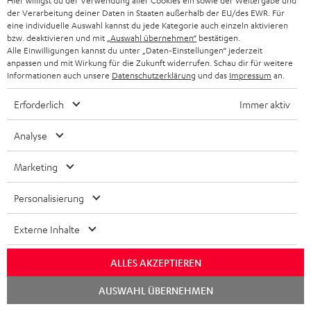
Erlebe unsere Produkte hautnah und lass dich
Hier willigst du der Verwendung aller Cookies ein sowie der Weitergabe und
o
a
c
der Verarbeitung deiner Daten in Staaten außerhalb der EU/des EWR. Für
a
persönlich im Store beraten.
eine individuelle Auswahl kannst du jede Kategorie auch einzeln aktivieren
n
t
k
Übersicht
n
bzw. deaktivieren und mit
„Auswahl übernehmen“
bestätigen.
e
Alle Einwilligungen kannst du unter „Daten-Einstellungen“ jederzeit
n
t
anpassen und mit Wirkung für die Zukunft widerrufen. Schau dir für weitere
n
a
Informationen auch unsere
Datenschutzerklärung
und das
Impressum
an.
i
h
e
Erforderlich
Immer aktiv
m
e
Analyse
Marketing
8 Wochen Rückgaberecht
Personalisierung
Kostenloser Rückversand
Externe Inhalte
9 Teufel Stores
ALLES AKZEPTIEREN
Mehr als 45 Jahre Erfahrung
Chat
AUSWAHL ÜBERNEHMEN
starten