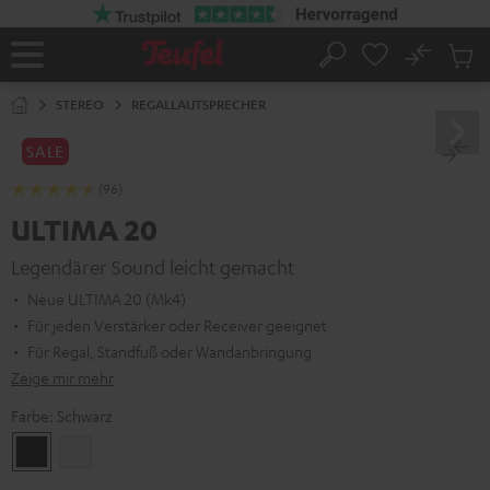
ZUM
NHALT
RINGEN
No
Abs
Startseite
Suche
Artike
im
STEREO
REGALLAUTSPRECHER
Waren
SALE
(96)
ULTIMA 20
Legendärer Sound leicht gemacht
Neue ULTIMA 20 (Mk4)
Für jeden Verstärker oder Receiver geeignet
Für Regal, Standfuß oder Wandanbringung
Zeige mir mehr
Farbe:
Schwarz
Schwarz
Weiß