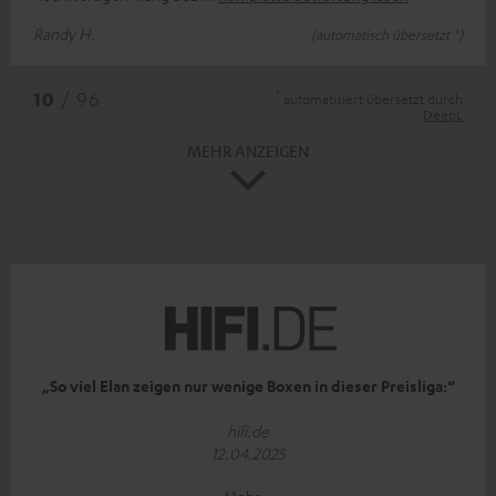
Randy H.
(automatisch übersetzt *)
*
10
/ 96
automatisiert übersetzt durch
DeepL
MEHR ANZEIGEN
„So viel Elan zeigen nur wenige Boxen in dieser Preisliga:“
hifi.de
12.04.2025
Mehr...