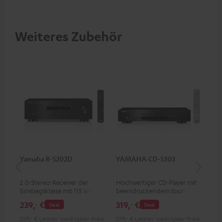
Weiteres Zubehör
Yamaha R-S202D
YAMAHA CD-S303
Ya
2.0-Stereo-Receiver der
Hochwertiger CD-Player mit
2.1
Einstiegsklasse mit 115 Watt
beeindruckendem Sound und
Obe
pro Kanal an 4 Ohm (bei 1
wertiger Verarbeitung
Kan
239,
€
319,
€
64
‐
‐
Deal
Deal
kHz, 0.7 % THD)
0.7
269,
‐
€
Letzter niedrigster Preis
379,
‐
€
Letzter niedrigster Preis
799