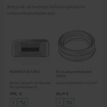
Bitte prüfe, ob benötigte Verbindungskabel im
Lieferumfang enthalten sind.
MARANTZ M-CR612
15 m Lautsprecherkabel
C2515S
Stereo-Netzwerk-CD-Receiver
Lautsprecherkabel 2 x 2,5 mm²
der Spitzenklasse für
Kompaktlautsprecher und
799,
€
34,
€
‐
99
kleinere Räume