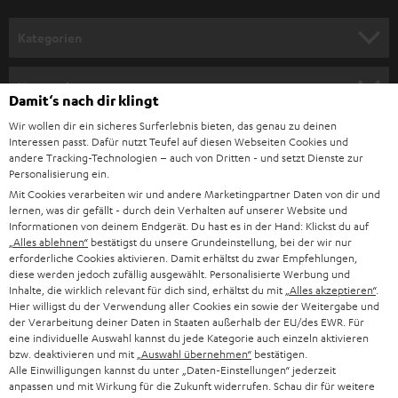
a
Einige
, wie du noch mehr aus den kleinen
Aufstellungstipps
Klangwundern rausholst:
n
Kategorien
Lautsprecher erzeugen im Betrieb Schwingungen und haben ein
m
gewisses Eigengewicht. Gerade wenn du sie auf einem einzelnen
HEIMKINO
e
Regalbrett platzierst, solltest du auf eine
achten.
stabile Befestigung
Unternehmen
Damit‘s nach dir klingt
Beachte die
der Lautsprecher: Sie sollten nicht gerade so eben
Maße
l
HEIMKINO-KOMPLETTANLAGEN
in ein Regalfach passen, sondern vor allem nach hinten noch etwas
Wir wollen dir ein sicheres Surferlebnis bieten, das genau zu deinen
SUPPORT
d
Teufel Onlineshops
Platz haben, damit sich die tiefen Frequenzen entfalten können. Die
Interessen passt. Dafür nutzt Teufel auf diesen Webseiten Cookies und
einzelnen Angaben hierzu findest du unter den technischen Daten
SOUNDBAR
andere Tracking-Technologien – auch von Dritten - und setzt Dienste zur
u
KARRIERE
der Lautsprecher auf unserer Webseite.
Personalisierung ein.
DEUTSCHLAND
n
Bei einem
mit zwei Lautsprechern sollten die Boxen
Stereo-System
Mit Cookies verarbeiten wir und andere Marketingpartner Daten von dir und
HIFI-LAUTSPRECHER
PRESSE & MARKETING
direkt auf den Hörer gerichtet schallen. Hörerposition und Standort
lernen, was dir gefällt - durch dein Verhalten auf unserer Website und
g
ÖSTERREICH
Informationen von deinem Endgerät. Du hast es in der Hand: Klickst du auf
der Boxen bilden idealerweise ein gleichschenkliges Dreieck. Das
SMART HOME
„Alles ablehnen“
bestätigst du unsere Grundeinstellung, bei der wir nur
GESCHÄFTSKUNDEN
sogenannte "
". Um einen Raum gleichmäßig zu
Stereodreieck
erforderliche Cookies aktivieren. Damit erhältst du zwar Empfehlungen,
beschallen, sollten die Boxen am besten auf Kopfhöhe und etwas
SCHWEIZ
BLUETOOTH-LAUTSPRECHER
diese werden jedoch zufällig ausgewählt. Personalisierte Werbung und
angewinkelt stehen.
PARTNERPROGRAMM
Inhalte, die wirklich relevant für dich sind, erhältst du mit
„Alles akzeptieren“
.
Ansonsten sollten sich die Lautsprecher natürlich mit dem Regal
Hier willigst du der Verwendung aller Cookies ein sowie der Weitergabe und
KOPFHÖRER
arrangieren und nicht andersherum – stelle das Regal also so auf, wie es
NIEDERLANDE
der Verarbeitung deiner Daten in Staaten außerhalb der EU/des EWR. Für
BLOG
eine individuelle Auswahl kannst du jede Kategorie auch einzeln aktivieren
der Raum und dein Design am besten hergibt und wie du es gern
BLUETOOTH-KOPFHÖRER
bzw. deaktivieren und mit
„Auswahl übernehmen“
bestätigen.
möchtest.
NEWSLETTER
Alle Einwilligungen kannst du unter „Daten-Einstellungen“ jederzeit
BELGIEN
anpassen und mit Wirkung für die Zukunft widerrufen. Schau dir für weitere
Gibt es Regallautsprecher mit gutem Bass?
STEREOANLAGEN