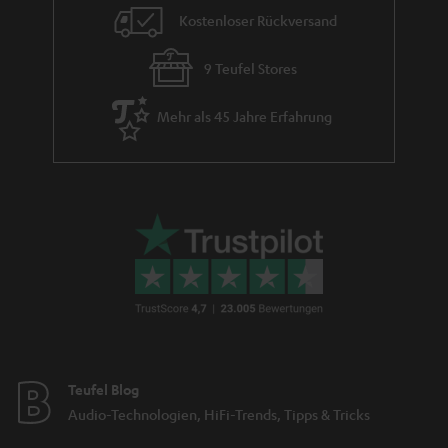
Stereoanlagen im Set zur Auswahl, bei welchen Verstärker und
Kostenloser Rückversand
Lautsprecher aufeinander abgestimmt sind. Einige der Regallautsprecher
gibt es in verschiedenen Farbkombinationen, die zur Auswahl stehen. So
9 Teufel Stores
lassen sich die Lautsprecher leichter in dein bereits vorhandenes
Designbild integrieren. Zu unseren passiv-Lautsprechern gehören derzeit:
Theater 500S
Mehr als 45 Jahre Erfahrung
Definion 3S
Ultima 20
VT 11
haben bereits einen Verstärker im
Alle aktiven Kompaktlautsprecher
Gehäuse verbaut und müssen daher an keine zusätzlichen Geräten zum
Betrieb angeschlossen werden. So auch die
aus
TEUFEL STEREO M
unserem
Streaming-Sortiment
, welche nur eine Verbindung zu einem
Zuspielgerät (beispielsweise dem Smartphone per WLAN oder Bluetooth)
zum Beschallen deines Wohnzimmers benötigen. Die Steuerung kann
über die Bedienelemente am Lautsprecher selbst oder über die kostenlose
Raumfeld-App erfolgen. Zusätzlich hast du die Möglichkeit über den
integrierten Equalizer das Klangbild deinen Ansprüchen gemäß
anzupassen.
Teufel Blog
Audio-Technologien, HiFi-Trends, Tipps & Tricks
Wann sollte ich zu Regallautsprechern greifen?
In vielen Fällen sind Regallautsprecher genau die richtige Wahl.