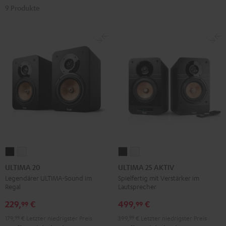
9 Produkte
ULTIMA
ULTIMA
ULTIMA
ULTIMA
20
20
25
25
ULTIMA 20
ULTIMA 25 AKTIV
Schwarz
Weiß
AKTIV
AKTIV
Legendärer ULTIMA-Sound im
Spielfertig mit Verstärker im
Regal
Lautsprecher
Night
Pure
Black
White
229,
€
499,
€
99
99
179,
99
€
Letzter niedrigster Preis
399,
99
€
Letzter niedrigster Preis