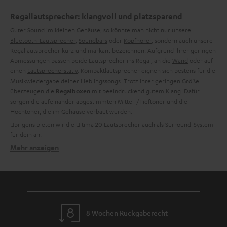
Regallautsprecher: klangvoll und platzsparend
Guter Sound im kleinen Gehäuse, so könnte man nicht nur unsere
Bluetooth-Lautsprecher
,
Soundbars
oder
Kopfhörer
, sondern auch unsere
Regallautsprecher kurz und markant bezeichnen. Aufgrund ihrer geringen
Abmessungen passen beide Lautsprecher ins Regal, an die
Wand
oder auf
einen
Lautsprecherstativ
. Kompaktlautsprecher eignen sich bestens für die
Musikwiedergabe deiner Lieblingssongs. Trotz Ihrer geringen Größe
überzeugen die
mit beeindruckend gutem Klang. Dafür
Regalboxen
sorgen die aufeinander abgestimmten Mittel-/Tieftöner und die
Hochtöner, die im Gehäuse verbaut wurden.
Übrigens bieten wir die Ultima 20 Lautsprecher auch als Surround-System
für dein
an.
Mehr anzeigen
Welche Regallautsprecher-Modelle gibt es?
Wir unterscheiden bei unseren
Lautsprechern
grundsätzlich zwischen zwei
Arten:
.
Passive und aktive Lautsprecher
von Teufel sind reine
Stereo-Boxen
, die
Alle passiven Regallautsprecher
am
Verstärker oder AV-Receiver
angeschlossen werden müssen. Durch ihr
dezentes Design passen die Regalboxen grundsätzlich zu deinen bereits
8 Wochen Rückgaberecht
vorhandenen HiFi-Geräten. Natürlich haben wir auch entsprechende Mini-