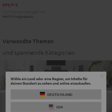
Schwarz
899,
€
99
799,
99
€
Letzter niedrigster Preis
99
999,
€
Originalpreis
Verwandte Themen
und spannende Kategorien
Komplettanlagen
Wähle ein Land oder eine Region, um Inhalte für
deinen Standort zu sehen und online einzukaufen.
DEUTSCHLAND
CD Player mit Bluetooth
USA