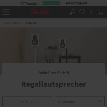
ZUM
NHALT
RINGEN
No
Abs
Startseite
Suche
Artike
im
ALLE STEREO PRODUKTE
Waren
Mehr Platz für Hifi
Regallautsprecher
Filtern