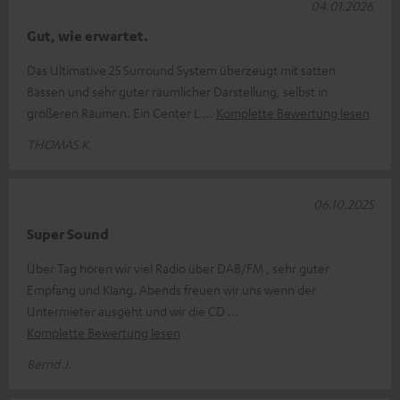
04.01.2026
Gut, wie erwartet.
Das Ultimative 25 Surround System überzeugt mit satten
Bässen und sehr guter räumlicher Darstellung, selbst in
größeren Räumen. Ein Center L
Komplette Bewertung lesen
THOMAS K.
06.10.2025
Super Sound
Über Tag hören wir viel Radio über DAB/FM , sehr guter
Empfang und Klang. Abends freuen wir uns wenn der
Untermieter ausgeht und wir die CD
Komplette Bewertung lesen
Bernd J.