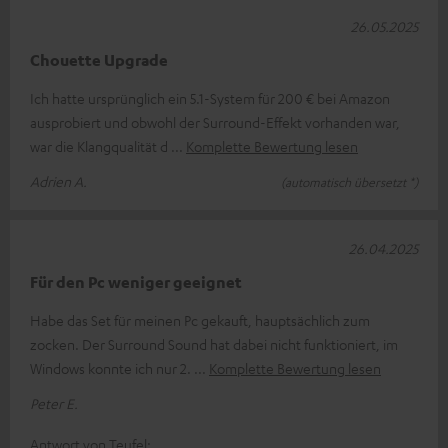
26.05.2025
Chouette Upgrade
Ich hatte ursprünglich ein 5.1-System für 200 € bei Amazon
ausprobiert und obwohl der Surround-Effekt vorhanden war,
war die Klangqualität d
Komplette Bewertung lesen
Adrien A.
(automatisch übersetzt *)
26.04.2025
Für den Pc weniger geeignet
Habe das Set für meinen Pc gekauft, hauptsächlich zum
zocken. Der Surround Sound hat dabei nicht funktioniert, im
Windows konnte ich nur 2.
Komplette Bewertung lesen
Peter E.
Antwort von Teufel: