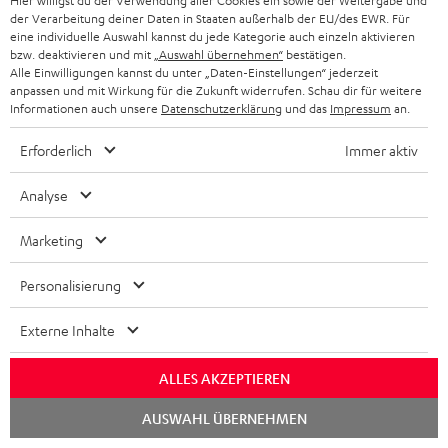
Hier willigst du der Verwendung aller Cookies ein sowie der Weitergabe und
i
Kontakt
t
R
der Verarbeitung deiner Daten in Staaten außerhalb der EU/des EWR. Für
a
n
Store Finder
eine individuelle Auswahl kannst du jede Kategorie auch einzeln aktivieren
k
d
ü
r
d
bzw. deaktivieren und mit
„Auswahl übernehmen“
bestätigen.
Erlebe unsere Produkte hautnah und lass dich
o
a
Alle Einwilligungen kannst du unter „Daten-Einstellungen“ jederzeit
c
a
persönlich im Store beraten.
anpassen und mit Wirkung für die Zukunft widerrufen. Schau dir für weitere
n
t
k
Übersicht
Informationen auch unsere
Datenschutzerklärung
und das
Impressum
an.
n
e
n
t
Erforderlich
Immer aktiv
n
a
i
h
Analyse
e
1
Gültig bis 08.08.2026, 23:59 Uhr. Gratis Move 2 ab einem
m
Mindesteinkaufswert von 300 EUR. Gültig nur beim Kauf ausgewählter
Marketing
Produkte bzw. für Bestellungen mit teilnahmeberechtigten Produkten.
e
Ausgenommen sind Produkte von Drittanbietern (Third-Party-Produkte).
Personalisierung
Nicht gültig für bereits getätigte Käufe. Keine Barauszahlung. Nur für
Privatkunden. Nicht mit anderen Aktionsgutscheinen kombinierbar. Der
Externe Inhalte
Weiterverkauf von Aktionsgutscheinen ist untersagt. Der Gutschein verliert
im Falle eines Verkaufs seine Gültigkeit. Die genauen Bedingungen
entnehmen Sie bitte den
AGB
.
ALLES AKZEPTIEREN
Chat
AUSWAHL ÜBERNEHMEN
starten