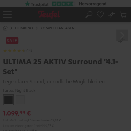
ZUM
NHALT
RINGEN
No
Abs
Startseite
Suche
Artike
im
HEIMKINO
KOMPLETTANLAGEN
Waren
SALE
(14)
ULTIMA 25 AKTIV Surround "4.1-
Set"
Legendärer Sound, unendliche Möglichkeiten
Farbe:
Night Black
Night
Pure
Black
White
1.099,
€
99
Inkl. MwSt
und zzgl.
Versandkosten
24,99 €
Letzter niedrigster Preis
999,
99
€
Originalpreis
1.149,
99
€