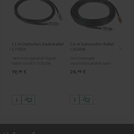
1,5 m Optisches Audiokabel
5,0 m Subwoofer-Kabel
K&
C7515O
C3550W
(St
Verbindungskabel Digital-
Hochwertiges
K&M
Kabel optisch TOSLINK / 3,5-
Verbindungskabel Subwoofer
für
mm-Mini-TOSLINK
Cinch Mono
von
19,
€
24,
€
99
99
99