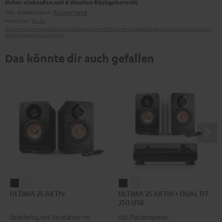
Sicher einkaufen mit 8 Wochen Rückgaberecht
inkl. kostenlosem
Rückversand
Hersteller:
Teufel
Sicherheitshinweise
Ersatzteile
Reparaturen
Software-Updates
Gesetzliche Gewährleistung
Elektrogeräte Rücknahme
Das könnte dir auch gefallen
ULTIMA
ULTIMA
ULTIMA
ULTIMA
ULTIMA 25 AKTIV
ULTIMA 25 AKTIV + DUAL DT
25
25
25
25
250 USB
AKTIV
AKTIV
AKTIV
AKTIV
Spielfertig mit Verstärker im
Mit Plattenspieler
Night
Pure
+
+