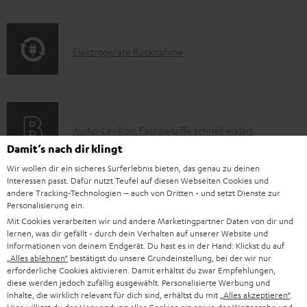
Q
f
a
s
o
t
E
Elektrogeräte Rücknahme
r
i
l
m
o
e
a
n
k
t
e
A
Audio-Lexikon: Fachbegriffe schnell erklärt
t
i
n
Damit‘s nach dir klingt
u
r
o
z
Wir wollen dir ein sicheres Surferlebnis bieten, das genau zu deinen
d
o
n
u
Interessen passt. Dafür nutzt Teufel auf diesen Webseiten Cookies und
i
K
Persönliche Kaufberatung
andere Tracking-Technologien – auch von Dritten - und setzt Dienste zur
g
e
m
Personalisierung ein.
o
o
+49 (0) 30 / 217 84 212
e
n
V
Mit Cookies verarbeiten wir und andere Marketingpartner Daten von dir und
Mo – Fr 08:00 – 19:00 Uhr
-
n
lernen, was dir gefällt - durch dein Verhalten auf unserer Website und
r
z
e
Sa 09:00 – 17:30 Uhr
Informationen von deinem Endgerät. Du hast es in der Hand: Klickst du auf
L
t
ä
„Alles ablehnen“
bestätigst du unsere Grundeinstellung, bei der wir nur
u
r
Sonn- und Feiertage geschlossen
erforderliche Cookies aktivieren. Damit erhältst du zwar Empfehlungen,
e
a
t
Teufel Support
r
s
diese werden jedoch zufällig ausgewählt. Personalisierte Werbung und
x
k
Inhalte, die wirklich relevant für dich sind, erhältst du mit
„Alles akzeptieren“
.
e
Häufige Fragen
G
a