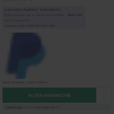
1
Gratis USB-C Kopfhörer
Teufel MOVE 2
Code kopieren und im Warenkorb einlösen.
MOV-T4S
Nur für kurze Zeit
Angebot endet in
0
1
D
:
0
6
H
:
4
5
M
:
3
7
S
Jetzt shoppen, später zahlen.
IN DEN WARENKORB
, in 3 – 5 Werktagen bei dir
Auf Lager