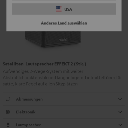
USA
Anderes Land auswählen
Satelliten-Lautsprecher EFFEKT 2 (Stk.)
Aufwendiges 2-Wege-System mit weiter
Abstrahlcharakteristik und langhubigem Tiefmitteltöner für
satte, klare Pegel auf allen Sitzplätzen
Abmessungen
Elektronik
Lautsprecher