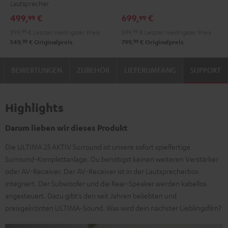
Lautsprecher
Black
White
DUAL
DUAL
499,
€
699,
€
99
99
DT
DT
399,
99
€
Letzter niedrigster Preis
599,
99
€
Letzter niedrigster Preis
250
250
99
99
549,
€
Originalpreis
799,
€
Originalpreis
USB
USB
Night
Pure
BEWERTUNGEN
ZUBEHÖR
LIEFERUMFANG
SUPPORT
Black
White
Highlights
Darum lieben wir dieses Produkt
Die ULTIMA 25 AKTIV Surround ist unsere sofort spielfertige
Surround-Komplettanlage. Du benötigst keinen weiteren Verstärker
oder AV-Receiver. Der AV-Receiver ist in der Lautsprecherbox
integriert. Der Subwoofer und die Rear-Speaker werden kabellos
angesteuert. Dazu gibt's den seit Jahren beliebten und
preisgekrönten ULTIMA-Sound. Was wird dein nächster Lieblingsfilm?