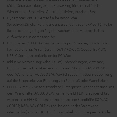
Mitteltöner aus Fiberglas mit Phase-Plug für eine natürliche
Wiedergabe, Bassreflex-Aufbau für tiefen, präzisen Bass
Dynamore® Virtual Center für bestmögliche
Sprachverständlichkeit, Klanganpassungen, Sound-Modi für vollen
Bass auch bei geringen Pegeln, Nachtmodus, Automatisches
Aufwachen aus dem Stand-by
Dimmbares OLED-Display, Bedienung am Speaker, Touch Slider,
Fernbedienung, Anschlüsse: HDMI ARC/CEC, Optical In, AUX,
USB-C Soundkartenfunktion für PC/Mac
Inklusive Verbindungskabel (3,5 m), Abdeckungen, Antenne,
Gummifüße und Fernbedienung, passen Standfuß AC 7001 SP 2
oder Wandhalter AC 7500 SM, M6-Schraube mit Gewindebohrung
auf der Unterseite zur Fixierung von Standfuß oder Wandhalter
EFFEKT 2 mit 2,5 Meter Stromkabel, integrierte Wandhalterung, mit
dem Wandhalter AC 3500 SM können die EFFEKT 2 ausgerichtet
werden, die EFFEKT 2 passen zudem auf die Standfüße K&M AC
6001 SP, K&M AC 6001 Flex (bei beiden ist das Stromkabel
integrierbar) und AC 1001 SP (Stromkabel nicht integrierbar) oder