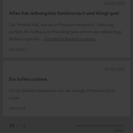
05.02.2025
Alles hat reibungslos funktioniert und klingt gut!
Das Produkt hält, was es im Prospekt verspricht. Lieferung
perfekt, für Aufbau und Handling habe ich mir die vollständige
Bedienungsanlei
Komplette Bewertung lesen
Gerhard J.
01.02.2025
Ein tolles system
Ich bin definitiv begeistert von der Anlage, Preisleistung ist
super.
Dennis B.
*
10
/ 14
automatisiert übersetzt durch
DeepL