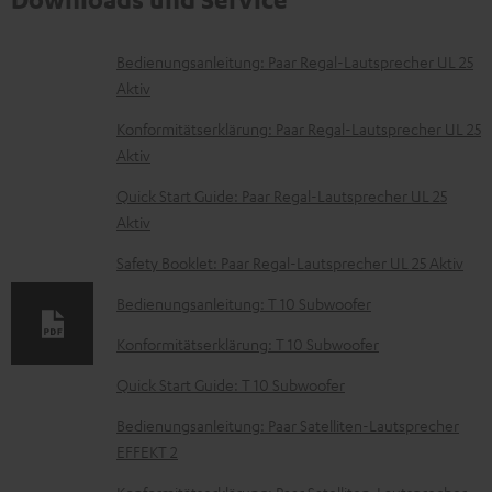
D
Bedienungsanleitung: Paar Regal-Lautsprecher UL 25
Aktiv
o
k
Konformitätserklärung: Paar Regal-Lautsprecher UL 25
Aktiv
u
m
Quick Start Guide: Paar Regal-Lautsprecher UL 25
Aktiv
e
n
Safety Booklet: Paar Regal-Lautsprecher UL 25 Aktiv
t
Bedienungsanleitung: T 10 Subwoofer
e
Konformitätserklärung: T 10 Subwoofer
z
Quick Start Guide: T 10 Subwoofer
u
m
Bedienungsanleitung: Paar Satelliten-Lautsprecher
EFFEKT 2
H