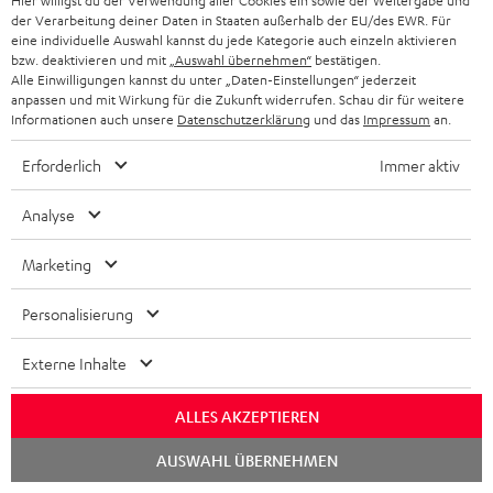
Hier willigst du der Verwendung aller Cookies ein sowie der Weitergabe und
x
k
e
Häufige Fragen
G
a
der Verarbeitung deiner Daten in Staaten außerhalb der EU/des EWR. Für
i
Kontakt
t
eine individuelle Auswahl kannst du jede Kategorie auch einzeln aktivieren
R
a
n
bzw. deaktivieren und mit
„Auswahl übernehmen“
bestätigen.
Store Finder
k
d
ü
Alle Einwilligungen kannst du unter „Daten-Einstellungen“ jederzeit
r
d
Erlebe unsere Produkte hautnah und lass dich
anpassen und mit Wirkung für die Zukunft widerrufen. Schau dir für weitere
o
a
c
a
persönlich im Store beraten.
Informationen auch unsere
Datenschutzerklärung
und das
Impressum
an.
n
t
k
Übersicht
n
Erforderlich
Immer aktiv
e
n
t
n
a
i
Analyse
h
e
1
Gültig bis 08.08.2026, 23:59 Uhr. Gratis Move 2 ab einem
Marketing
m
Mindesteinkaufswert von 300 EUR. Gültig nur beim Kauf ausgewählter
Produkte bzw. für Bestellungen mit teilnahmeberechtigten Produkten.
e
Personalisierung
Ausgenommen sind Produkte von Drittanbietern (Third-Party-Produkte).
Nicht gültig für bereits getätigte Käufe. Keine Barauszahlung. Nur für
Externe Inhalte
Privatkunden. Nicht mit anderen Aktionsgutscheinen kombinierbar. Der
Weiterverkauf von Aktionsgutscheinen ist untersagt. Der Gutschein verliert
im Falle eines Verkaufs seine Gültigkeit. Die genauen Bedingungen
ALLES AKZEPTIEREN
entnehmen Sie bitte den
AGB
.
Chat
AUSWAHL ÜBERNEHMEN
starten