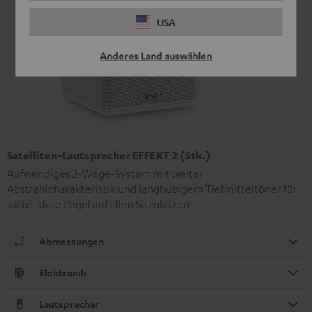
USA
Anderes Land auswählen
Satelliten-Lautsprecher EFFEKT 2 (Stk.)
Aufwendiges 2-Wege-System mit weiter
Abstrahlcharakteristik und langhubigem Tiefmitteltöner für
satte, klare Pegel auf allen Sitzplätzen
Abmessungen
Elektronik
Lautsprecher