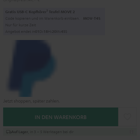
1
Gratis USB-C Kopfhörer
Teufel MOVE 2
Code kopieren und im Warenkorb einlösen.
MOV-T4S
Nur für kurze Zeit
Angebot endet in
0
1
D
:
1
8
H
:
2
0
M
:
4
4
S
Jetzt shoppen, später zahlen.
IN DEN WARENKORB
, in 3 – 5 Werktagen bei dir
Auf Lager