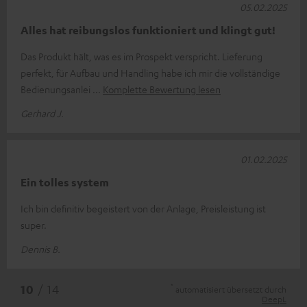
05.02.2025
Alles hat reibungslos funktioniert und klingt gut!
Das Produkt hält, was es im Prospekt verspricht. Lieferung
perfekt, für Aufbau und Handling habe ich mir die vollständige
Bedienungsanlei
Komplette Bewertung lesen
Gerhard J.
01.02.2025
Ein tolles system
Ich bin definitiv begeistert von der Anlage, Preisleistung ist
super.
Dennis B.
*
10
/ 14
automatisiert übersetzt durch
DeepL