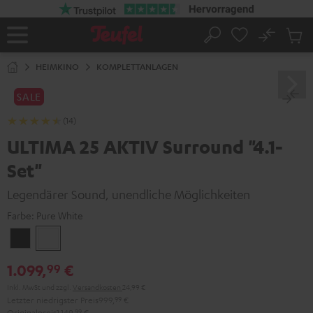
ZUM
NHALT
RINGEN
No
Abs
Startseite
Suche
Artike
im
HEIMKINO
KOMPLETTANLAGEN
Waren
SALE
(14)
ULTIMA 25 AKTIV Surround "4.1-
Set"
Legendärer Sound, unendliche Möglichkeiten
Farbe:
Pure White
Night
Pure
Black
White
1.099,
€
99
Inkl. MwSt
und zzgl.
Versandkosten
24,99 €
Letzter niedrigster Preis
999,
99
€
Originalpreis
1.149,
99
€