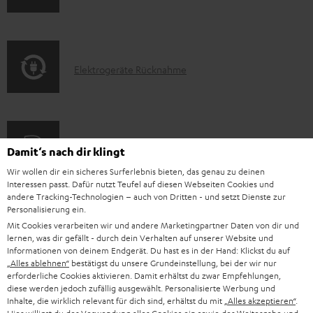
n
m
Q
f
a
s
o
t
E
Elektrogeräte Rücknahme
r
i
l
m
o
e
a
n
k
t
e
A
Audio-Lexikon: Fachbegriffe schnell erklärt
Damit‘s nach dir klingt
t
i
n
u
Wir wollen dir ein sicheres Surferlebnis bieten, das genau zu deinen
r
o
z
Interessen passt. Dafür nutzt Teufel auf diesen Webseiten Cookies und
d
o
n
andere Tracking-Technologien – auch von Dritten - und setzt Dienste zur
u
Personalisierung ein.
i
K
Persönliche Kaufberatung
g
e
m
Mit Cookies verarbeiten wir und andere Marketingpartner Daten von dir und
o
o
+49 (0) 30 / 217 84 212
e
lernen, was dir gefällt - durch dein Verhalten auf unserer Website und
n
V
Mo – Fr 08:00 – 19:00 Uhr
Informationen von deinem Endgerät. Du hast es in der Hand: Klickst du auf
-
n
r
z
e
„Alles ablehnen“
bestätigst du unsere Grundeinstellung, bei der wir nur
Sa 09:00 – 17:30 Uhr
L
t
erforderliche Cookies aktivieren. Damit erhältst du zwar Empfehlungen,
ä
u
r
Sonn- und Feiertage geschlossen
diese werden jedoch zufällig ausgewählt. Personalisierte Werbung und
e
a
t
Teufel Support
Inhalte, die wirklich relevant für dich sind, erhältst du mit
„Alles akzeptieren“
.
r
s