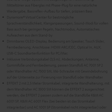
Mitteltöner aus Fiberglas mit Phase-Plug für eine natürliche
Wiedergabe, Bassreflex-Aufbau für tiefen, präzisen Bass
Dynamore® Virtual Center für bestmögliche
Sprachverständlichkeit, Klanganpassungen, Sound-Modi für vollen
Bass auch bei geringen Pegeln, Nachtmodus, Automatisches
Aufwachen aus dem Stand-by
Dimmbares OLED-Display, Bedienung am Speaker, Touch Slider,
Fernbedienung, Anschlüsse: HDMI ARC/CEC, Optical In, AUX,
USB-C Soundkartenfunktion für PC/Mac
Inklusive Verbindungskabel (3,5 m), Abdeckungen, Antenne,
Gummifüße und Fernbedienung, passen Standfuß AC 7001 SP 2
oder Wandhalter AC 7500 SM, M6-Schraube mit Gewindebohrung
auf der Unterseite zur Fixierung von Standfuß oder Wandhalter
EFFEKT 2 mit 2,5 Meter Stromkabel, integrierte Wandhalterung, mit
dem Wandhalter AC 3500 SM können die EFFEKT 2 ausgerichtet
werden, die EFFEKT 2 passen zudem auf die Standfüße K&M AC
6001 SP, K&M AC 6001 Flex (bei beiden ist das Stromkabel
integrierbar) und AC 1001 SP (Stromkabel nicht integrierbar) oder