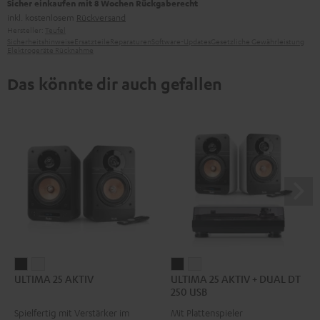
Sicher einkaufen mit 8 Wochen Rückgaberecht
inkl. kostenlosem
Rückversand
Hersteller:
Teufel
Sicherheitshinweise
Ersatzteile
Reparaturen
Software-Updates
Gesetzliche Gewährleistung
Elektrogeräte Rücknahme
Das könnte dir auch gefallen
ULTIMA
ULTIMA
ULTIMA
ULTIMA
ULTIMA 25 AKTIV
ULTIMA 25 AKTIV + DUAL DT
25
25
25
25
250 USB
AKTIV
AKTIV
AKTIV
AKTIV
Spielfertig mit Verstärker im
Mit Plattenspieler
Night
Pure
+
+