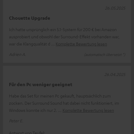
26.05.2025
Chouette Upgrade
Ich hatte ursprünglich ein 5.1-System für 200 € bei Amazon
ausprobiert und obwohl der Surround-Effekt vorhanden war,
war die Klangqualität d
Komplette Bewertung lesen
Adrien A.
(automatisch übersetzt *)
26.04.2025
Für den Pc weniger geeignet
Habe das Set für meinen Pc gekauft, hauptsächlich zum
zocken. Der Surround Sound hat dabei nicht funktioniert, im
Windows konnte ich nur 2.
Komplette Bewertung lesen
Peter E.
Antwort von Teufel: