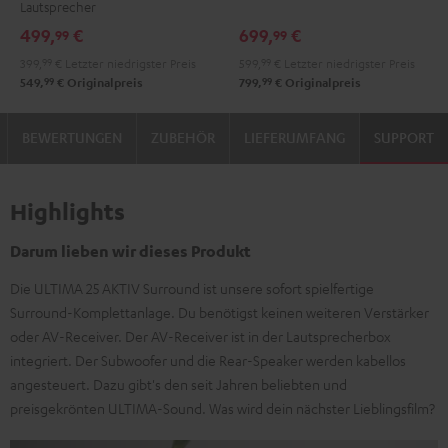
Lautsprecher
Black
White
DUAL
DUAL
499,
€
699,
€
99
99
DT
DT
399,
99
€
Letzter niedrigster Preis
599,
99
€
Letzter niedrigster Preis
250
250
99
99
549,
€
Originalpreis
799,
€
Originalpreis
USB
USB
Night
Pure
BEWERTUNGEN
ZUBEHÖR
LIEFERUMFANG
SUPPORT
Black
White
Highlights
Darum lieben wir dieses Produkt
Die ULTIMA 25 AKTIV Surround ist unsere sofort spielfertige
Surround-Komplettanlage. Du benötigst keinen weiteren Verstärker
oder AV-Receiver. Der AV-Receiver ist in der Lautsprecherbox
integriert. Der Subwoofer und die Rear-Speaker werden kabellos
angesteuert. Dazu gibt's den seit Jahren beliebten und
preisgekrönten ULTIMA-Sound. Was wird dein nächster Lieblingsfilm?