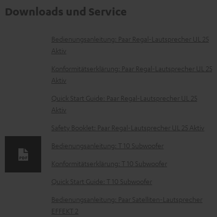
Downloads und Service
D
Bedienungsanleitung: Paar Regal-Lautsprecher UL 25
Aktiv
o
k
Konformitätserklärung: Paar Regal-Lautsprecher UL 25
Aktiv
u
m
Quick Start Guide: Paar Regal-Lautsprecher UL 25
Aktiv
e
n
Safety Booklet: Paar Regal-Lautsprecher UL 25 Aktiv
t
Bedienungsanleitung: T 10 Subwoofer
e
Konformitätserklärung: T 10 Subwoofer
z
Quick Start Guide: T 10 Subwoofer
u
m
Bedienungsanleitung: Paar Satelliten-Lautsprecher
EFFEKT 2
H