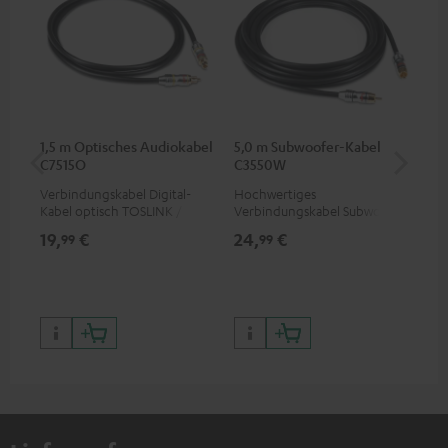
1,5 m Optisches Audiokabel
5,0 m Subwoofer-Kabel
K&
C7515O
C3550W
(St
Verbindungskabel Digital-
Hochwertiges
K&M
Kabel optisch TOSLINK / 3,5-
Verbindungskabel Subwoofer
für
mm-Mini-TOSLINK
Cinch Mono
von
19,
€
24,
€
99
99
99