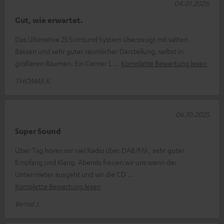
04.01.2026
Gut, wie erwartet.
Das Ultimative 25 Surround System überzeugt mit satten
Bässen und sehr guter räumlicher Darstellung, selbst in
größeren Räumen. Ein Center L
Komplette Bewertung lesen
THOMAS K.
06.10.2025
Super Sound
Über Tag hören wir viel Radio über DAB/FM , sehr guter
Empfang und Klang. Abends freuen wir uns wenn der
Untermieter ausgeht und wir die CD
Komplette Bewertung lesen
Bernd J.