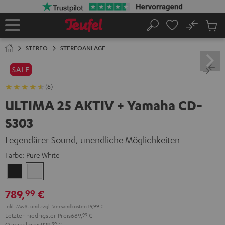
ZUM
NHALT
RINGEN
No
Abs
Startseite
Suche
Artike
im
STEREO
STEREOANLAGE
Waren
SALE
(6)
ULTIMA 25 AKTIV + Yamaha CD-
S303
Legendärer Sound, unendliche Möglichkeiten
Farbe:
Pure White
Night
Pure
Black
White
789,
€
99
Inkl. MwSt
und zzgl.
Versandkosten
19,99 €
Letzter niedrigster Preis
689,
99
€
Originalpreis
929,
99
€