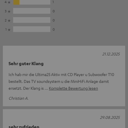
4
1
3
0
2
0
1
0
21.12.2025
Sehr guter Klang
Ich hab mir die Ultima25 Aktiv mit CD Player u Subwoofer T10
bestellt. Das TV soundsystem u die MiniHiFi Anlage damit
ersetzt. Der Klang is
Komplette Bewertung lesen
Christian A.
29.08.2025
sehr zufrieden