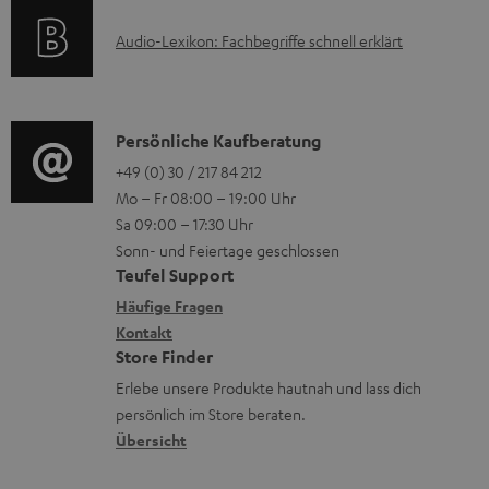
k
t
e
A
Audio-Lexikon: Fachbegriffe schnell erklärt
t
i
n
u
r
o
z
d
o
n
u
i
K
Persönliche Kaufberatung
g
e
m
o
o
+49 (0) 30 / 217 84 212
e
n
V
Mo – Fr 08:00 – 19:00 Uhr
-
n
r
z
e
Sa 09:00 – 17:30 Uhr
L
t
ä
u
r
Sonn- und Feiertage geschlossen
e
a
t
Teufel Support
r
s
x
k
e
Häufige Fragen
G
a
i
Kontakt
t
R
a
n
Store Finder
k
d
ü
r
d
Erlebe unsere Produkte hautnah und lass dich
o
a
c
a
persönlich im Store beraten.
n
t
k
Übersicht
n
e
n
t