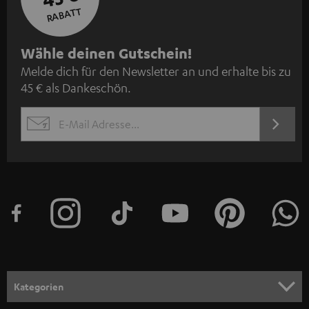
RABATT
N
Wähle deinen Gutschein!
Melde dich für den Newsletter an und erhalte bis zu
e
45 € als Dankeschön.
w
s
JETZT
EMAIL
l
ANME
WIDGET
e
t
t
e
r
a
n
Kategorien
m