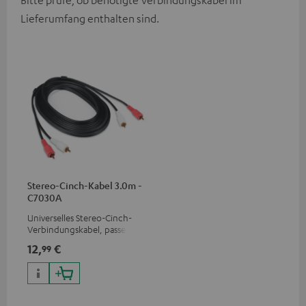
Bitte prüfe, ob benötigte Verbindungskabel im
Lieferumfang enthalten sind.
Stereo-Cinch-Kabel 3.0m -
C7030A
Universelles Stereo-Cinch-
Verbindungskabel, passend
für alle Geräte mit Cinch-
12,
€
99
Buchsen