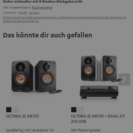
Sicher einkaufen mit 8 Wochen Rückgaberecht
inkl. kostenlosem
Rückversand
Hersteller:
Teufel
,
Yamaha
Sicherheitshinweise
Ersatzteile
Reparaturen
Software-Updates
Gesetzliche Gewährleistung
Elektrogeräte Rücknahme
Das könnte dir auch gefallen
ULTIMA
ULTIMA
ULTIMA
ULTIMA
ULTIMA 25 AKTIV
ULTIMA 25 AKTIV + DUAL DT
25
25
25
25
250 USB
AKTIV
AKTIV
AKTIV
AKTIV
Spielfertig mit Verstärker im
Mit Plattenspieler
Night
Pure
+
+