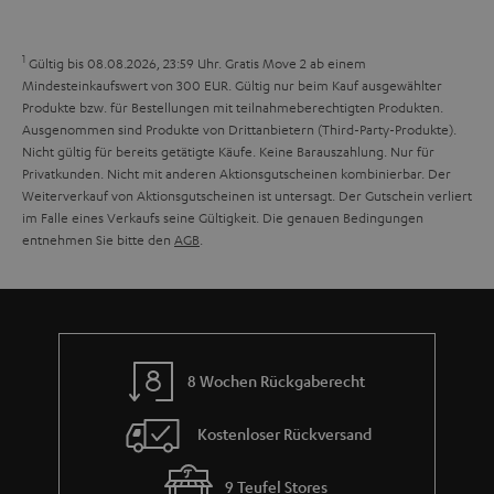
n
a
i
h
e
1
Gültig bis 08.08.2026, 23:59 Uhr. Gratis Move 2 ab einem
m
Mindesteinkaufswert von 300 EUR. Gültig nur beim Kauf ausgewählter
Produkte bzw. für Bestellungen mit teilnahmeberechtigten Produkten.
e
Ausgenommen sind Produkte von Drittanbietern (Third-Party-Produkte).
Nicht gültig für bereits getätigte Käufe. Keine Barauszahlung. Nur für
Privatkunden. Nicht mit anderen Aktionsgutscheinen kombinierbar. Der
Weiterverkauf von Aktionsgutscheinen ist untersagt. Der Gutschein verliert
im Falle eines Verkaufs seine Gültigkeit. Die genauen Bedingungen
entnehmen Sie bitte den
AGB
.
8 Wochen Rückgaberecht
Kostenloser Rückversand
9 Teufel Stores