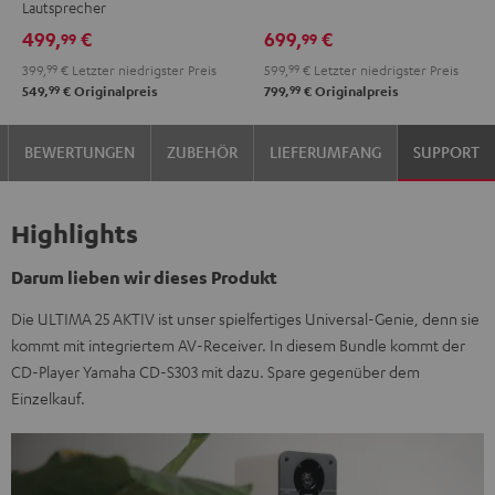
Lautsprecher
Black
White
DUAL
DUAL
499,
€
699,
€
99
99
DT
DT
399,
99
€
Letzter niedrigster Preis
599,
99
€
Letzter niedrigster Preis
250
250
99
99
549,
€
Originalpreis
799,
€
Originalpreis
USB
USB
Night
Pure
BEWERTUNGEN
ZUBEHÖR
LIEFERUMFANG
SUPPORT
Black
White
Highlights
Darum lieben wir dieses Produkt
Die ULTIMA 25 AKTIV ist unser spielfertiges Universal-Genie, denn sie
kommt mit integriertem AV-Receiver. In diesem Bundle kommt der
CD-Player Yamaha CD-S303 mit dazu. Spare gegenüber dem
Einzelkauf.