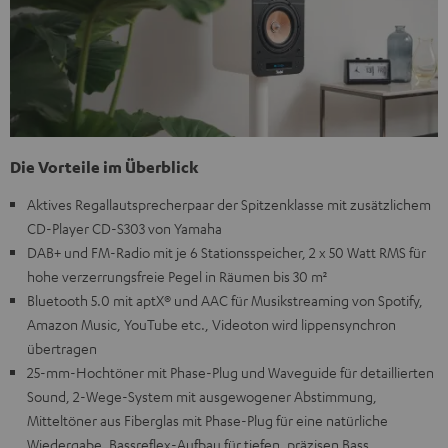
Die Vorteile im Überblick
Aktives Regallautsprecherpaar der Spitzenklasse mit zusätzlichem
CD-Player CD-S303 von Yamaha
DAB+ und FM-Radio mit je 6 Stationsspeicher, 2 x 50 Watt RMS für
hohe verzerrungsfreie Pegel in Räumen bis 30 m²
Bluetooth 5.0 mit aptX® und AAC für Musikstreaming von Spotify,
Amazon Music, YouTube etc., Videoton wird lippensynchron
übertragen
25-mm-Hochtöner mit Phase-Plug und Waveguide für detaillierten
Sound, 2-Wege-System mit ausgewogener Abstimmung,
Mitteltöner aus Fiberglas mit Phase-Plug für eine natürliche
Wiedergabe, Bassreflex-Aufbau für tiefen, präzisen Bass