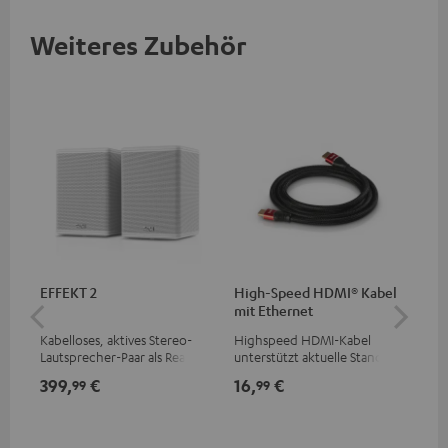
Weiteres Zubehör
EFFEKT 2
High-Speed HDMI® Kabel
1,5
mit Ethernet
C7
Kabelloses, aktives Stereo-
Highspeed HDMI-Kabel
Ver
Lautsprecher-Paar als Rear-
unterstützt aktuelle Standards
Kab
Speaker-Erweiterungsset für
wie z.B. 4K 50/60p und 4K 3D
mm
399,
€
16,
€
19
99
99
geeignete Teufel Systeme