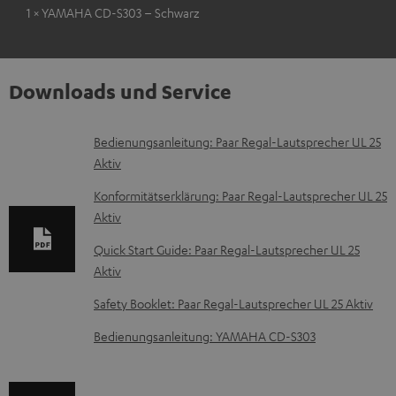
1 × YAMAHA CD-S303 – Schwarz
Downloads und Service
D
Bedienungsanleitung: Paar Regal-Lautsprecher UL 25
Aktiv
o
k
Konformitätserklärung: Paar Regal-Lautsprecher UL 25
Aktiv
u
m
Quick Start Guide: Paar Regal-Lautsprecher UL 25
Aktiv
e
n
Safety Booklet: Paar Regal-Lautsprecher UL 25 Aktiv
t
Bedienungsanleitung: YAMAHA CD-S303
e
z