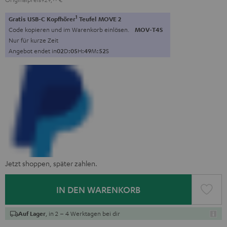
1
Gratis USB-C Kopfhörer
Teufel MOVE 2
Code kopieren und im Warenkorb einlösen.
MOV-T4S
Nur für kurze Zeit
Angebot endet in
0
2
D
:
0
5
H
:
4
9
M
:
5
1
S
Jetzt shoppen, später zahlen.
IN DEN WARENKORB
, in 2 – 4 Werktagen bei dir
Auf Lager