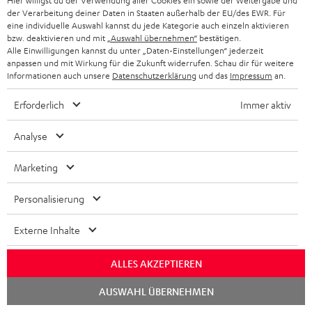
Hier willigst du der Verwendung aller Cookies ein sowie der Weitergabe und
der Verarbeitung deiner Daten in Staaten außerhalb der EU/des EWR. Für
eine individuelle Auswahl kannst du jede Kategorie auch einzeln aktivieren
„… ansteckende Spielfreude …“
bzw. deaktivieren und mit
„Auswahl übernehmen“
bestätigen.
Alle Einwilligungen kannst du unter „Daten-Einstellungen“ jederzeit
www.hifitest.de
anpassen und mit Wirkung für die Zukunft widerrufen. Schau dir für weitere
Informationen auch unsere
Datenschutzerklärung
und das
Impressum
an.
26.11.2018
Mehr...
Erforderlich
Immer aktiv
Analyse
Marketing
Personalisierung
„… himmlische Freuden.“
Externe Inhalte
Video
11/2018
ALLES AKZEPTIEREN
Mehr...
Chat
AUSWAHL ÜBERNEHMEN
starten