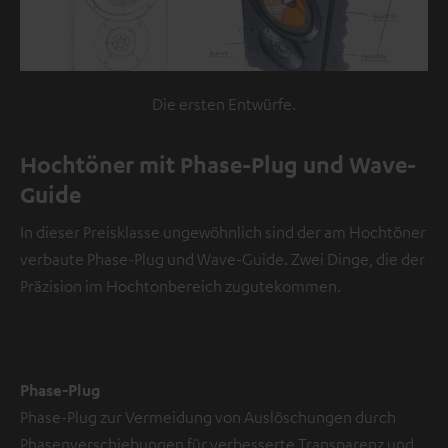
c
h
e
i
Die ersten Entwürfe.
n
V
Hochtöner mit Phase-Plug und Wave-
i
Guide
d
e
In dieser Preisklasse ungewöhnlich sind der am Hochtöner
o
verbaute Phase-Plug und Wave-Guide. Zwei Dinge, die der
Präzision im Hochtonbereich zugutekommen.
NMALIG
STIMMEN
UND
Externe Inhalte
ZEIGEN
immer anzeigen? In
Phase-Plug
den
Daten‑Einstellungen
Phase-Plug zur Vermeidung von Auslöschungen durch
aktivieren
Phasenverschiebungen für verbesserte Transparenz und