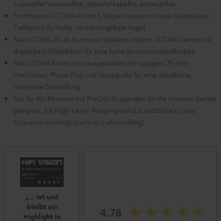
Subwoofer verwendbar, optional kabellos ansteuerbar
Frontboxen ULTIMA 40 mit 3-Wege-System mit zwei belastbaren
Tieftönern für hohe, verzerrungsfreie Pegel
Paar ULTIMA 20 als Surround-Speaker, zudem ULTIMA Center mit
doppeltem Mitteltöner für eine hohe Sprachverständlichkeit
Alle ULTIMA Boxen sind ausgestattet mit üppigem 25-mm-
Hochtöner, Phase-Plug und Waveguide für eine detaillierte,
räumliche Darstellung
Nur für AV-Receiver mit PreOut-Ausgängen für die hinteren Kanäle
geeignet, für High-Level-Ausgänge wird zusätzlich ein Level
Converter benötigt (nicht im Lieferumfang)
„… ist und
bleibt ein
4.78
Highlight in