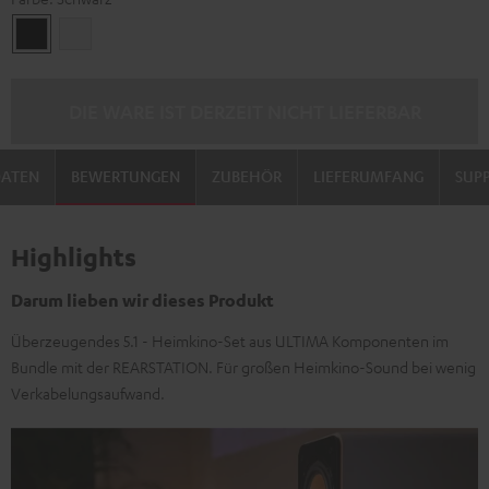
Schwarz
Weiß
DIE WARE IST DERZEIT NICHT LIEFERBAR
DATEN
BEWERTUNGEN
ZUBEHÖR
LIEFERUMFANG
SUP
Highlights
Darum lieben wir dieses Produkt
Überzeugendes 5.1 - Heimkino-Set aus ULTIMA Komponenten im
Bundle mit der REARSTATION. Für großen Heimkino-Sound bei wenig
Verkabelungsaufwand.