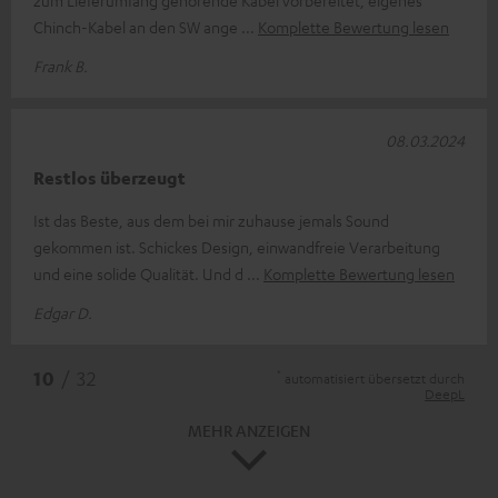
zum Lieferumfang gehörende Kabel vorbereitet, eigenes
Chinch-Kabel an den SW ange
Komplette Bewertung lesen
Frank B.
08.03.2024
Restlos überzeugt
Ist das Beste, aus dem bei mir zuhause jemals Sound
gekommen ist. Schickes Design, einwandfreie Verarbeitung
und eine solide Qualität. Und d
Komplette Bewertung lesen
Edgar D.
*
10
/ 32
automatisiert übersetzt durch
DeepL
MEHR ANZEIGEN