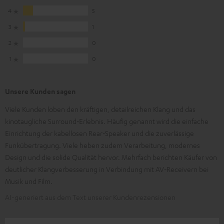
4
5
3
1
2
0
1
0
Unsere Kunden sagen
Viele Kunden loben den kräftigen, detailreichen Klang und das
kinotaugliche Surround‑Erlebnis. Häufig genannt wird die einfache
Einrichtung der kabellosen Rear‑Speaker und die zuverlässige
Funkübertragung. Viele heben zudem Verarbeitung, modernes
Design und die solide Qualität hervor. Mehrfach berichten Käufer von
deutlicher Klangverbesserung in Verbindung mit AV‑Receivern bei
Musik und Film.
AI-generiert aus dem Text unserer Kundenrezensionen