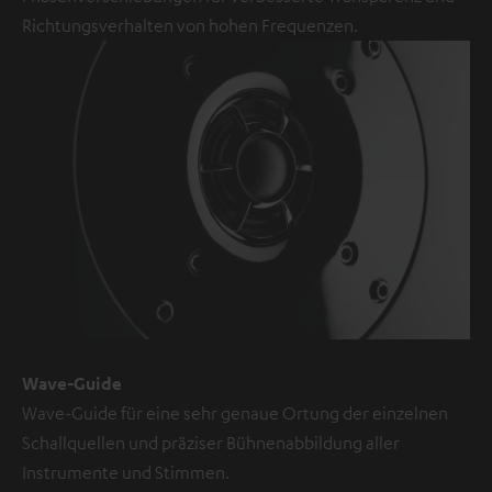
YouTube-/Vimeo-
Richtungsverhalten von hohen Frequenzen.
Videos
sind
externe
Inhalte.
Der
externe
Inhalt
kann
hier
mit
nur
einem
Wave-Guide
Klick
Wave-Guide für eine sehr genaue Ortung der einzelnen
angezeigt
Schallquellen und präziser Bühnenabbildung aller
werden.
Instrumente und Stimmen.