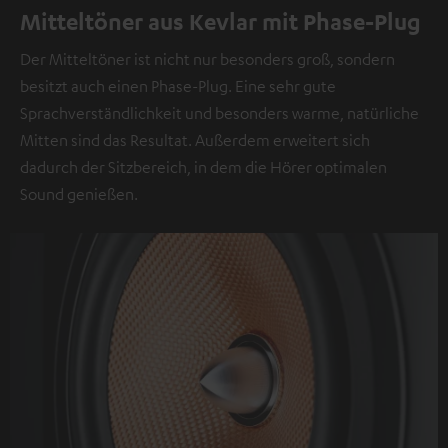
Mit
Mitteltöner aus Kevlar mit Phase-Plug
dem
Der Mitteltöner ist nicht nur besonders groß, sondern
Anklicken
besitzt auch einen Phase-Plug. Eine sehr gute
des
Sprachverständlichkeit und besonders warme, natürliche
Inhalts
Mitten sind das Resultat. Außerdem erweitert sich
wird
dadurch der Sitzbereich, in dem die Hörer optimalen
zugestimmt,
Sound genießen.
dass
externe
Inhalte
angezeigt
werden.
Dabei
können
personenbezogene
Daten
an