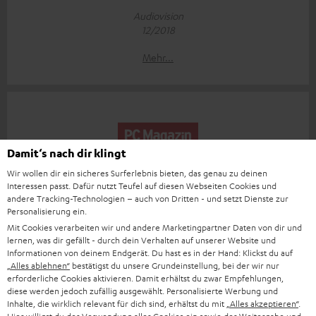
Audiovision
12/2018
Mehr...
Damit‘s nach dir klingt
„… Sonderangebot der seltenen Art.“
Wir wollen dir ein sicheres Surferlebnis bieten, das genau zu deinen
Interessen passt. Dafür nutzt Teufel auf diesen Webseiten Cookies und
PC Magazin
andere Tracking-Technologien – auch von Dritten - und setzt Dienste zur
29.11.2018
Personalisierung ein.
Mit Cookies verarbeiten wir und andere Marketingpartner Daten von dir und
Mehr...
lernen, was dir gefällt - durch dein Verhalten auf unserer Website und
Informationen von deinem Endgerät. Du hast es in der Hand: Klickst du auf
„Alles ablehnen“
bestätigst du unsere Grundeinstellung, bei der wir nur
erforderliche Cookies aktivieren. Damit erhältst du zwar Empfehlungen,
diese werden jedoch zufällig ausgewählt. Personalisierte Werbung und
Inhalte, die wirklich relevant für dich sind, erhältst du mit
„Alles akzeptieren“
.