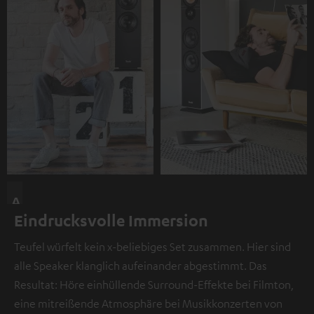
A
Eindrucksvolle Immersion
n
d
Teufel würfelt kein x-beliebiges Set zusammen. Hier sind
i
alle Speaker klanglich aufeinander abgestimmt. Das
e
Resultat: Höre einhüllende Surround-Effekte bei Filmton,
s
eine mitreißende Atmosphäre bei Musikkonzerten von
e