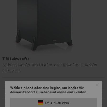
T 10 Subwoofer
Aktiv-Subwoofer: als Frontfire- oder Downfire-Subwoofer
einsetzbar.
Abmessungen
Wähle ein Land oder eine Region, um Inhalte für
deinen Standort zu sehen und online einzukaufen.
Anschlüsse
DEUTSCHLAND
Elektronik