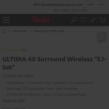
ZUM
NHALT
RINGEN
No
Abs
Startseite
Suche
Artike
im
HEIMKINO
STANDLAUTSPRECHER
Waren
(32)
ULTIMA 40 Surround Wireless "5.1-
Set"
Cinema Paradiso
Spielstarkes 5.1-Heimkino-Set, kabelloser Surround-Sound
Mächtiger T10 Subwoofer, Front- oder Downfire
ULTIMA 40 Frontboxen, hohe, verzerrungsfreie Pegel
Zeige mir mehr
Farbe:
Schwarz