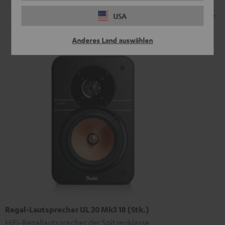
USA
Lautsprecher
Anderes Land auswählen
Regal-Lautsprecher UL 20 Mk3 18 (Stk.)
HiFi-Regallautsprecher der Spitzenklasse