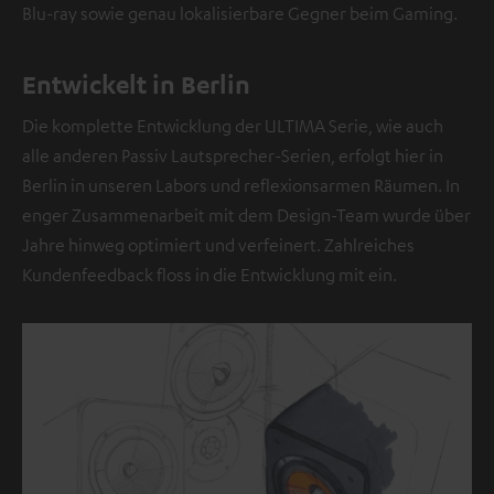
Blu-ray sowie genau lokalisierbare Gegner beim Gaming.
r
S
t
Entwickelt in Berlin
e
Die komplette Entwicklung der ULTIMA Serie, wie auch
l
alle anderen Passiv Lautsprecher-Serien, erfolgt hier in
l
Berlin in unseren Labors und reflexionsarmen Räumen. In
e
enger Zusammenarbeit mit dem Design-Team wurde über
b
Jahre hinweg optimiert und verfeinert. Zahlreiches
e
Kundenfeedback floss in die Entwicklung mit ein.
f
i
n
d
e
t
s
i