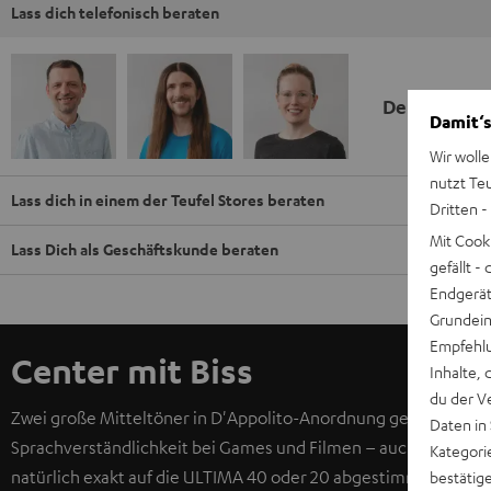
Lass dich telefonisch beraten
Deine Kauf
Damit‘s
Wir wolle
nutzt Te
Lass dich in einem der Teufel Stores beraten
Dritten -
Mit Cook
Lass Dich als Geschäftskunde beraten
gefällt 
Endgerät.
Grundeins
Empfehlu
Center mit Biss
Inhalte, 
du der V
Zwei große Mitteltöner in D'Appolito-Anordnung gewährleiste
Daten in
Sprachverständlichkeit bei Games und Filmen – auch bei gering
Kategori
natürlich exakt auf die ULTIMA 40 oder 20 abgestimmt. Der Cen
bestätig