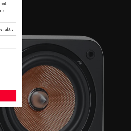
 mit
ere
r aktiv