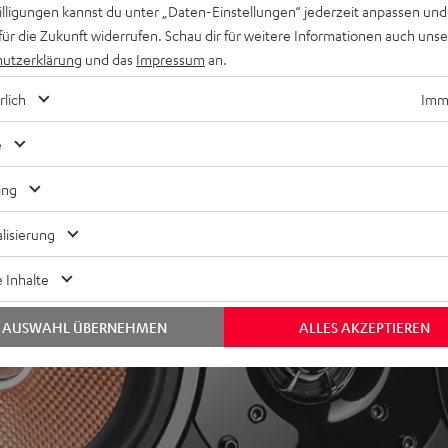
willigungen kannst du unter „Daten-Einstellungen“ jederzeit anpassen und
gal super aus.
für die Zukunft widerrufen. Schau dir für weitere Informationen auch uns
utzerklärung
und das
Impressum
an.
rlich
Imme
e
ing
lisierung
 Inhalte
AUSWAHL ÜBERNEHMEN
ALLES AKZEPTIEREN