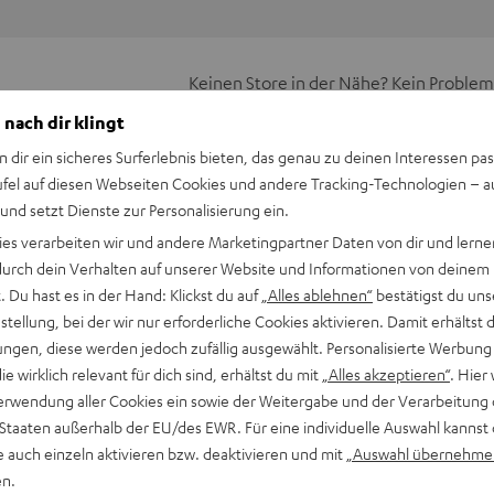
Keinen Store in der Nähe? Kein Problem,
beratung
beraten dich auch persönlich am Telefo
 nach dir klingt
Hier Termin buchen
n dir ein sicheres Surferlebnis bieten, das genau zu deinen Interessen pas
ufel auf diesen Webseiten Cookies und andere Tracking-Technologien – 
 und setzt Dienste zur Personalisierung ein.
ies verarbeiten wir und andere Marketingpartner Daten von dir und lernen
- durch dein Verhalten auf unserer Website und Informationen von deinem
 Du hast es in der Hand: Klickst du auf
„Alles ablehnen“
bestätigst du uns
tellung, bei der wir nur erforderliche Cookies aktivieren. Damit erhältst 
ngen, diese werden jedoch zufällig ausgewählt. Personalisierte Werbung
die wirklich relevant für dich sind, erhältst du mit
„Alles akzeptieren“
. Hier 
erwendung aller Cookies ein sowie der Weitergabe und der Verarbeitung 
n druckvollen, verzerrungsfreien Sound sowie eine hohe
 Staaten außerhalb der EU/des EWR. Für eine individuelle Auswahl kannst 
en Lautstärken. Klanglich ist der Center (Passiv Lautsprecher)
e auch einzeln aktivieren bzw. deaktivieren und mit
„Auswahl übernehme
ter lässt sich problemlos an die Wand montieren, sieht aber
en.