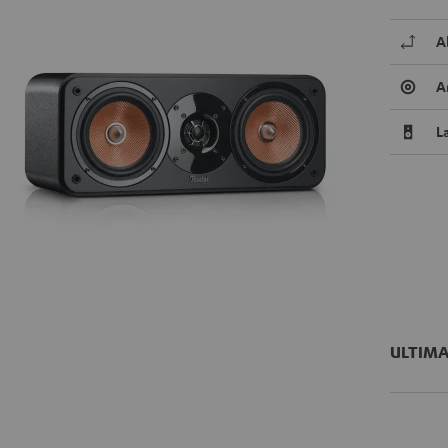
A
A
L
ULTIMA