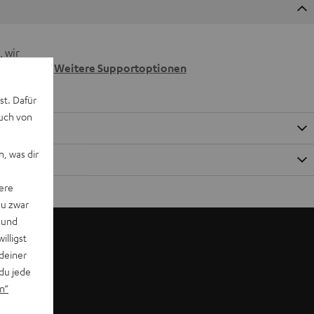
 wir
n.
Weitere Supportoptionen
st. Dafür
auch von
, was dir
ere
du zwar
 und
willigst
deiner
du jede
n“