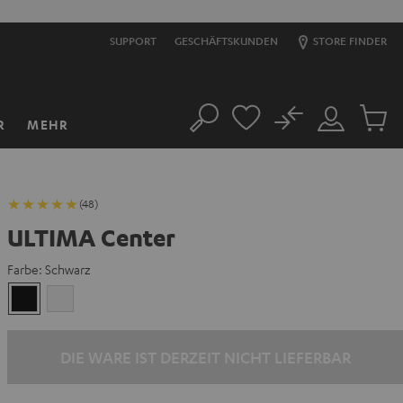
SUPPORT
GESCHÄFTSKUNDEN
STORE FINDER
No
R
MEHR
Suche
Mein
Artikel
Konto
im
Warenk
(48)
ULTIMA Center
Farbe:
Schwarz
Schwarz
Weiß
DIE WARE IST DERZEIT NICHT LIEFERBAR