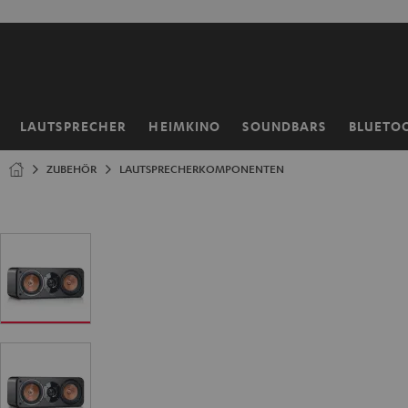
ZUM
NHALT
RINGEN
LAUTSPRECHER
HEIMKINO
SOUNDBARS
BLUETO
Startseite
ZUBEHÖR
LAUTSPRECHERKOMPONENTEN