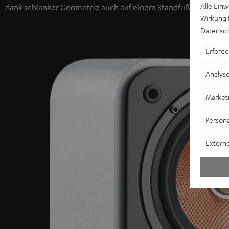
Alle Ein
dank schlanker Geometrie auch auf einem Standfuß oder im Re
Wirkung 
Datensch
Erforde
Analys
Market
Persona
Externe