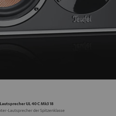
Lautsprecher UL 40 C Mk3 18
nter-Lautsprecher der Spitzenklasse