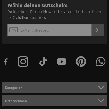
N
Wähle deinen Gutschein!
Melde dich für den Newsletter an und erhalte bis zu
e
45 € als Dankeschön.
w
s
JETZT
EMAIL
l
ANME
WIDGET
e
t
t
e
r
a
n
Kategorien
m
HEIMKINO
e
Unternehmen
l