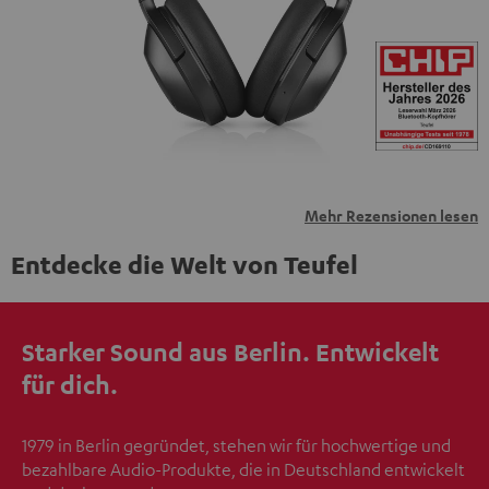
übermittelt werden.
Weitere Informationen sind in der
Datenschutzerklärung unter I zu finden
.
Mehr Rezensionen lesen
Entdecke die Welt von Teufel
Starker Sound aus Berlin. Entwickelt
für dich.
1979 in Berlin gegründet, stehen wir für hochwertige und
bezahlbare Audio-Produkte, die in Deutschland entwickelt