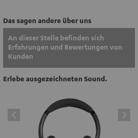
Das sagen andere über uns
An dieser Stelle befinden sich
Erfahrungen und Bewertungen von
Kunden
EINMALIG ZUSTIMMEN UND ANZEIGEN
Erlebe ausgezeichneten Sound.
Externe Inhalte immer anzeigen? In den Daten‑Einstellungen aktivieren
Trustpilot‑Bewertungen sind externe Inhalte. Der
externe Inhalt kann hier mit nur einem Klick angezeigt
werden. Mit dem Anklicken des Inhalts wird zugestimmt,
dass externe Inhalte angezeigt werden. Dabei können
personenbezogene Daten an Drittplattformen