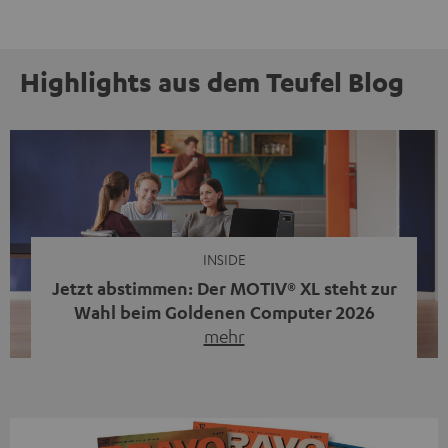
Highlights aus dem Teufel Blog
INSIDE
Jetzt abstimmen: Der MOTIV® XL steht zur
Wahl beim Goldenen Computer 2026
mehr
Unser portabler, aktiver HiFi-Streaming-Speaker
MOTIV® XL kandidiert bei der Leserwahl zum Goldenen
Computer 2026 in der Kategorie „Sound“. Das smarte
Streaming-System vereint hochwertige HiFi-Technik,