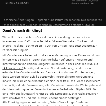
SPANIEN
UNSER MANAGEMENT
FANSHOP
NACHHALTIGKEIT
ITALIEN
NEUHEITEN
Technische Änderungen, Tippfehler und Irrtum vorbehalten. Das auf unseren
UNSERE WERTE
Fotos abgebildete Zubehör ist nicht im Lieferumfang enthalten. Etwaige
USA
Entsorgungsgebühren für Batterien sind im Preis inbegriffen.
Damit‘s nach dir klingt
BILDUNGSRABATT
Wir wollen dir ein sicheres Surferlebnis bieten, das genau zu deinen
©2026 Lautsprecher Teufel GmbH - All rights reserved.
WEITERE LÄNDER
Interessen passt. Dafür nutzt Teufel auf diesen Webseiten Cookies und
GESCHENKGUTSCHEIN
andere Tracking-Technologien – auch von Dritten - und setzt Dienste zur
Personalisierung ein.
Impressum
AGB
Datenschutz
Daten-Einstellungen
EU Data Act
BARRIEREFREIHEIT
Mit Cookies verarbeiten wir und andere Marketingpartner Daten von dir und
Vertrag widerrufen
lernen, was dir gefällt - durch dein Verhalten auf unserer Website und
Informationen von deinem Endgerät. Du hast es in der Hand: Klickst du auf
„Alles ablehnen“
bestätigst du unsere Grundeinstellung, bei der wir nur
erforderliche Cookies aktivieren. Damit erhältst du zwar Empfehlungen,
diese werden jedoch zufällig ausgewählt. Personalisierte Werbung und
Inhalte, die wirklich relevant für dich sind, erhältst du mit
„Alles akzeptieren“
.
Hier willigst du der Verwendung aller Cookies ein sowie der Weitergabe und
der Verarbeitung deiner Daten in Staaten außerhalb der EU/des EWR. Für
eine individuelle Auswahl kannst du jede Kategorie auch einzeln aktivieren
bzw. deaktivieren und mit
„Auswahl übernehmen“
bestätigen.
Alle Einwilligungen kannst du unter „Daten-Einstellungen“ jederzeit