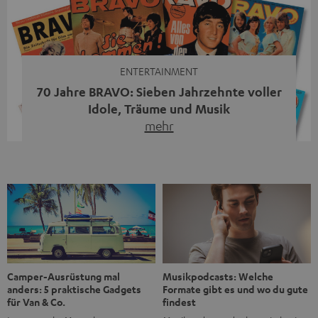
moderne Streaming-Funktionen und hohe Flexibilität in
einem einzigen Gerät – und zeigt, dass man für großen
Sound heute keine klassische HiFi-Anlage mehr braucht.
Du fragst dich, warum der MOTIV® XL deine […]
ENTERTAINMENT
70 Jahre BRAVO: Sieben Jahrzehnte voller
Idole, Träume und Musik
mehr
Wer in den 80ern, 90ern oder frühen 2000ern
aufgewachsen ist, kennt wahrscheinlich dieses Gefühl:
die BRAVO kaufen, durchblättern, Poster aufhängen. Seit
1956 begleitet das Magazin Jugendliche durch Rock und
Pop, kleine Schwärmereien und große Fragen. Zum 70.
Jubiläum werfen wir einen Blick zurück. Vom Filmheft zur
Jugendmarke: Wie die BRAVO ihren Ton fand Als die […]
Musikpodcasts: Welche
Camper-Ausrüstung mal
Formate gibt es und wo du gute
anders: 5 praktische Gadgets
findest
für Van & Co.