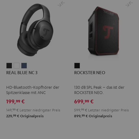
REAL
REAL
REAL
ROCKSTER
REAL BLUE NC 3
ROCKSTER NEO
BLUE
BLUE
BLUE
NEO
NC
NC
NC
Schwarz
HD-Bluetooth-Kopfhörer der
130 dB SPL Peak – das ist der
3
3
3
Spitzenklasse mit ANC
ROCKSTER NEO.
Night
Pearl
Steel
199,
€
699,
€
99
99
Black
White
Blue
149,
99
€
Letzter niedrigster Preis
599,
99
€
Letzter niedrigster Preis
99
99
229,
€
Originalpreis
899,
€
Originalpreis