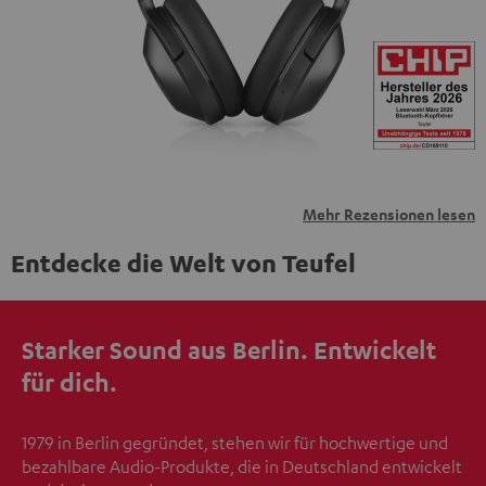
übermittelt werden.
Weitere Informationen sind in der
Datenschutzerklärung unter I zu finden
.
Mehr Rezensionen lesen
Entdecke die Welt von Teufel
Starker Sound aus Berlin. Entwickelt
für dich.
1979 in Berlin gegründet, stehen wir für hochwertige und
bezahlbare Audio-Produkte, die in Deutschland entwickelt