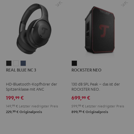
REAL
REAL
REAL
ROCKSTER
REAL BLUE NC 3
ROCKSTER NEO
BLUE
BLUE
BLUE
NEO
NC
NC
NC
Schwarz
HD-Bluetooth-Kopfhörer der
130 dB SPL Peak – das ist der
3
3
3
Spitzenklasse mit ANC
ROCKSTER NEO.
Night
Pearl
Steel
199,
€
699,
€
99
99
Black
White
Blue
149,
99
€
Letzter niedrigster Preis
599,
99
€
Letzter niedrigster Preis
99
99
229,
€
Originalpreis
899,
€
Originalpreis