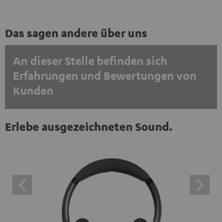
Das sagen andere über uns
An dieser Stelle befinden sich
Erfahrungen und Bewertungen von
Kunden
EINMALIG ZUSTIMMEN UND ANZEIGEN
Erlebe ausgezeichneten Sound.
Externe Inhalte immer anzeigen? In den Daten‑Einstellungen aktivieren
Trustpilot‑Bewertungen sind externe Inhalte. Der
externe Inhalt kann hier mit nur einem Klick angezeigt
werden. Mit dem Anklicken des Inhalts wird zugestimmt,
dass externe Inhalte angezeigt werden. Dabei können
personenbezogene Daten an Drittplattformen