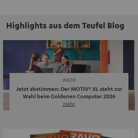
Highlights aus dem Teufel Blog
INSIDE
Jetzt abstimmen: Der MOTIV® XL steht zur
Wahl beim Goldenen Computer 2026
mehr
Unser portabler, aktiver HiFi-Streaming-Speaker
MOTIV® XL kandidiert bei der Leserwahl zum Goldenen
Computer 2026 in der Kategorie „Sound“. Das smarte
Streaming-System vereint hochwertige HiFi-Technik,