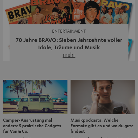
moderne Streaming-Funktionen und hohe Flexibilität in
einem einzigen Gerät – und zeigt, dass man für großen
Sound heute keine klassische HiFi-Anlage mehr braucht.
Du fragst dich, warum der MOTIV® XL deine […]
ENTERTAINMENT
70 Jahre BRAVO: Sieben Jahrzehnte voller
Idole, Träume und Musik
mehr
Wer in den 80ern, 90ern oder frühen 2000ern
aufgewachsen ist, kennt wahrscheinlich dieses Gefühl:
die BRAVO kaufen, durchblättern, Poster aufhängen. Seit
1956 begleitet das Magazin Jugendliche durch Rock und
Pop, kleine Schwärmereien und große Fragen. Zum 70.
Jubiläum werfen wir einen Blick zurück. Vom Filmheft zur
Jugendmarke: Wie die BRAVO ihren Ton fand Als die […]
Musikpodcasts: Welche
Camper-Ausrüstung mal
Formate gibt es und wo du gute
anders: 5 praktische Gadgets
findest
für Van & Co.