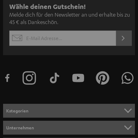
N
Wähle deinen Gutschein!
Melde dich für den Newsletter an und erhalte bis zu
e
45 € als Dankeschön.
w
s
JETZT
EMAIL
l
ANME
WIDGET
e
t
t
e
r
a
n
Kategorien
m
HEIMKINO
e
Unternehmen
l