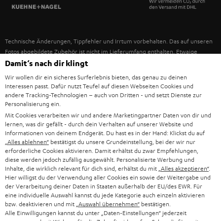
SPANIEN
UNSER MANAGEMENT
FANSHOP
NACHHALTIGKEIT
ITALIEN
NEUHEITEN
Technische Änderungen, Tippfehler und Irrtum vorbehalten. Das auf unseren
UNSERE WERTE
Fotos abgebildete Zubehör ist nicht im Lieferumfang enthalten. Etwaige
USA
Entsorgungsgebühren für Batterien sind im Preis inbegriffen.
Damit‘s nach dir klingt
BILDUNGSRABATT
Wir wollen dir ein sicheres Surferlebnis bieten, das genau zu deinen
©2026 Lautsprecher Teufel GmbH - All rights reserved.
WEITERE LÄNDER
Interessen passt. Dafür nutzt Teufel auf diesen Webseiten Cookies und
GESCHENKGUTSCHEIN
andere Tracking-Technologien – auch von Dritten - und setzt Dienste zur
Personalisierung ein.
Impressum
AGB
Datenschutz
Daten-Einstellungen
EU Data Act
BARRIEREFREIHEIT
Mit Cookies verarbeiten wir und andere Marketingpartner Daten von dir und
Vertrag widerrufen
lernen, was dir gefällt - durch dein Verhalten auf unserer Website und
Informationen von deinem Endgerät. Du hast es in der Hand: Klickst du auf
„Alles ablehnen“
bestätigst du unsere Grundeinstellung, bei der wir nur
erforderliche Cookies aktivieren. Damit erhältst du zwar Empfehlungen,
diese werden jedoch zufällig ausgewählt. Personalisierte Werbung und
Inhalte, die wirklich relevant für dich sind, erhältst du mit
„Alles akzeptieren“
.
Hier willigst du der Verwendung aller Cookies ein sowie der Weitergabe und
der Verarbeitung deiner Daten in Staaten außerhalb der EU/des EWR. Für
eine individuelle Auswahl kannst du jede Kategorie auch einzeln aktivieren
bzw. deaktivieren und mit
„Auswahl übernehmen“
bestätigen.
Alle Einwilligungen kannst du unter „Daten-Einstellungen“ jederzeit