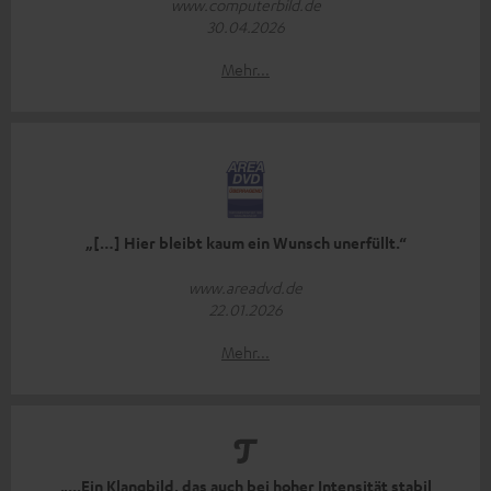
www.computerbild.de
30.04.2026
Mehr...
„[…] Hier bleibt kaum ein Wunsch unerfüllt.“
www.areadvd.de
22.01.2026
Mehr...
„...Ein Klangbild, das auch bei hoher Intensität stabil