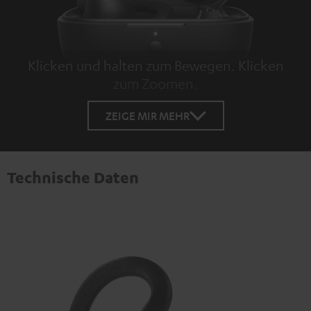
Klicken und halten zum Bewegen. Klicken
zum Zoomen.
Tap to zoom
ZEIGE MIR MEHR
Technische Daten