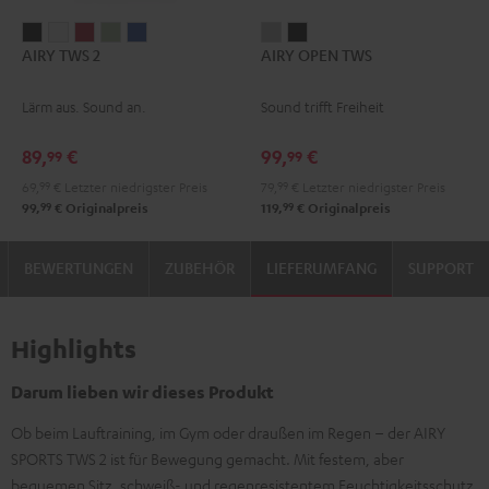
AIRY
AIRY
AIRY
AIRY
AIRY
AIRY
AIRY
AIRY TWS 2
AIRY OPEN TWS
TWS
TWS
TWS
TWS
TWS
OPEN
OPEN
2
2
2
2
2
TWS
TWS
Lärm aus. Sound an.
Sound trifft Freiheit
Night
Pure
Ruby
Sage
Space
Moon
Night
Black
White
Red
Green
Blue
Gray
Black
89,
€
99,
€
99
99
69,
99
€
Letzter niedrigster Preis
79,
99
€
Letzter niedrigster Preis
99
99
99,
€
Originalpreis
119,
€
Originalpreis
BEWERTUNGEN
ZUBEHÖR
LIEFERUMFANG
SUPPORT
Highlights
Darum lieben wir dieses Produkt
Ob beim Lauftraining, im Gym oder draußen im Regen – der AIRY
SPORTS TWS 2 ist für Bewegung gemacht. Mit festem, aber
bequemen Sitz, schweiß- und regenresistentem Feuchtigkeitsschutz