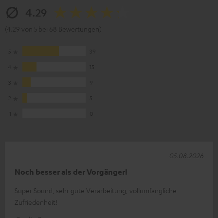
4.29
(4.29 von 5 bei 68 Bewertungen)
5
39
4
15
3
9
2
5
1
0
05.08.2026
Noch besser als der Vorgänger!
Super Sound, sehr gute Verarbeitung, vollumfängliche
Zufriedenheit!