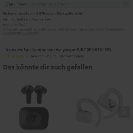
, in 3 – 5 Werktagen bei dir
Auf Lager
Sicher einkaufen mit 8 Wochen Rückgaberecht
inkl. kostenlosem
Rückversand
Hersteller:
Teufel
Sicherheitshinweise
Ersatzteile
Reparaturen
Software-Updates
Gesetzliche Gewährleistung
Elektrogeräte Rücknahme
So bewerten Kunden den Vorgänger AIRY SPORTS TWS
(4.4 von 5 bei 1057 Bewertungen)
Das könnte dir auch gefallen