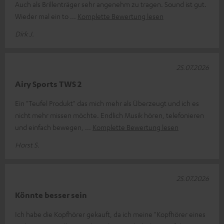
Auch als Brillenträger sehr angenehm zu tragen. Sound ist gut.
Wieder mal ein to
Komplette Bewertung lesen
Dirk J.
25.07.2026
Airy Sports TWS 2
Ein "Teufel Produkt" das mich mehr als Überzeugt und ich es
nicht mehr missen möchte. Endlich Musik hören, telefonieren
und einfach bewegen,
Komplette Bewertung lesen
Horst S.
25.07.2026
Könnte besser sein
Ich habe die Kopfhörer gekauft, da ich meine "Kopfhörer eines