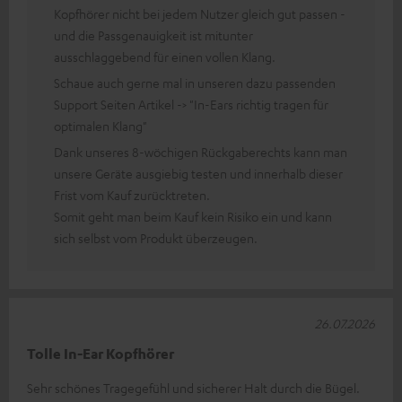
Kopfhörer nicht bei jedem Nutzer gleich gut passen -
und die Passgenauigkeit ist mitunter
ausschlaggebend für einen vollen Klang.
Schaue auch gerne mal in unseren dazu passenden
Support Seiten Artikel -> "In-Ears richtig tragen für
optimalen Klang"
Dank unseres 8-wöchigen Rückgaberechts kann man
unsere Geräte ausgiebig testen und innerhalb dieser
Frist vom Kauf zurücktreten.
Somit geht man beim Kauf kein Risiko ein und kann
sich selbst vom Produkt überzeugen.
26.07.2026
Tolle In-Ear Kopfhörer
Sehr schönes Tragegefühl und sicherer Halt durch die Bügel.