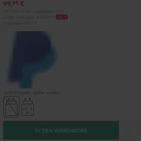
99,
€
99
Inkl. MwSt
und zzgl.
Versandkosten
2,99 €
Letzter niedrigster Preis
119,
99
€
-20,
‐
€
Originalpreis
119,
99
€
Jetzt shoppen, später zahlen.
IN DEN WARENKORB