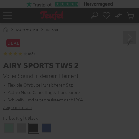
ZUM
NHALT
RINGEN
No
Abs
Startseite
Suche
Artike
im
KOPFHÖRER
IN-EAR
Waren
DEAL
(68)
AIRY SPORTS TWS 2
Voller Sound in deinem Element
Flexible Ohrbügel für sicheren Sitz
Active Noise Cancelling & Transparenz
Schweiß- und regenresistent nach IPX4
Zeige mir mehr
Farbe:
Night Black
Misty
Moon
Night
Space
Green
Gray
Black
Blue