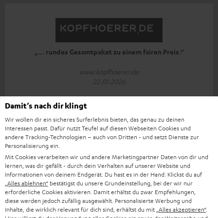
„… rundes Gesamtpaket zu einem fairen Preis.“
www.kopfhoerer.de
22.01.2026
Mehr...
Damit‘s nach dir klingt
Wir wollen dir ein sicheres Surferlebnis bieten, das genau zu deinen
Interessen passt. Dafür nutzt Teufel auf diesen Webseiten Cookies und
andere Tracking-Technologien – auch von Dritten - und setzt Dienste zur
Personalisierung ein.
Mit Cookies verarbeiten wir und andere Marketingpartner Daten von dir und
„… Schön sportlich bleiben“
lernen, was dir gefällt - durch dein Verhalten auf unserer Website und
Informationen von deinem Endgerät. Du hast es in der Hand: Klickst du auf
www.computerbild.de
„Alles ablehnen“
bestätigst du unsere Grundeinstellung, bei der wir nur
22.01.2026
erforderliche Cookies aktivieren. Damit erhältst du zwar Empfehlungen,
diese werden jedoch zufällig ausgewählt. Personalisierte Werbung und
Mehr...
Inhalte, die wirklich relevant für dich sind, erhältst du mit
„Alles akzeptieren“
.