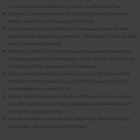
aus antibakteriellem Silikon für sicheren, komfortablen Sitz
Schweiß- und regenresistent nach IPX4 für Workouts bei jedem
Wetter, Gewicht nur 7,4 Gramm pro Ohrhörer
Active Noise Cancelling (ANC) und Transparenzmodus für volle
Kontrolle über Umgebungsgeräusche, Telefonate in hoher Qualität
über 3 Ohrhörer-Mikrofone
Bluetooth 5.3 AAC für schnelles Koppeln & weitreichende stabile
Verbindung sowie Musikstreaming in hoher Qualität; Auto-Pairing
& Google Fast Pair; lippensynchroner Videoton
Akku-Gesamtspielzeit mit Ladecase von bis zu 58 h (ohne ANC);
Ohrhörer mit einer Ladung bis zu 13 h Wiedergabe (ohne ANC);
Schnellladefunktion über USB-C
Smarte Touch-Steuerung an beiden Ohrhörern für Musik, Anrufe
und ANC sowie Teufel Go App: Anzeige des Akkuzustandes und
individuelle Klangsteuerung
Drei neue Farben für deinen Style: Moon Gray, Misty Green und
Space Blue – plus klassisches Night Black