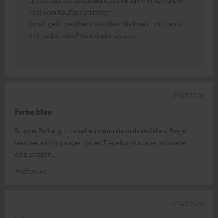
unsere Geräte ausgiebig testen und innerhalb dieser
Frist vom Kauf zurücktreten.
Somit geht man beim Kauf kein Risiko ein und kann
sich selbst vom Produkt überzeugen.
23.07.2026
Farbe blau
Schöne Farbe,gut zu sehen wenn sie mal rausfallen. Bügel
weicher als Vorgänger ,guter Tragekomfort aber schwerer
einzusetzen.
Michael H.
22.07.2026