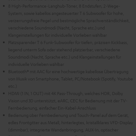
8 High-Performance-Langhub-Töner, 8 Endstufen, 2-Wege-
System, sowie kabellos angesteuerter T 6 Subwoofer für hohe,
verzerrungsfreie Pegel und bestmögliche Sprachverständlichkeit,
verschiedene Soundmodi (Nacht, Sprache etc.) und
Klangeinstellungen für individuelle Vorlieben wählbar
Platzsparender T 6 Funk-Subwoofer für tiefen, präzisen Kickbass,
liegend unterm Sofa oder stehend platzierbar, verschiedene
Soundmodi (Nacht, Sprache etc.) und Klangeinstellungen für
individuelle Vorlieben wählbar
Bluetooth® mit AAC für eine hochwertige kabellose Übertragung
von Musik von Smartphone, Tablet, PC/Notebook (Spotify, Youtube
etc.)
HDMI (1 IN, 1 OUT) mit 4K Pass-Through, welches HDR, Dolby
Vision und 3D unterstützt, eARC, CEC für Bedienung mit der TV-
Fernbedienung, einfacher Ein-Kabel-Anschluss
Bedienung über Fernbedienung und Touch-Panel auf dem Gerät,
edles Frontgitter aus Metall, hinterlegtes, kristallklares VFD-Display
(dimmbar), integrierte Wandanbringung, AUX-In, optischer