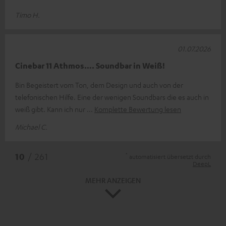
Timo H.
01.07.2026
Cinebar 11 Athmos…. Soundbar in Weiß!
Bin Begeistert vom Ton, dem Design und auch von der
telefonischen Hilfe. Eine der wenigen Soundbars die es auch in
weiß gibt. Kann ich nur
Komplette Bewertung lesen
Michael C.
*
10
/ 261
automatisiert übersetzt durch
DeepL
MEHR ANZEIGEN