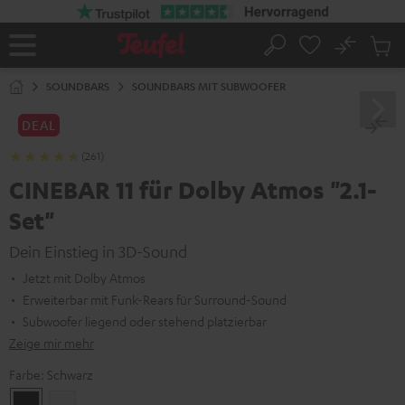
ZUM
NHALT
RINGEN
No
Abs
Startseite
Suche
Artike
im
SOUNDBARS
SOUNDBARS MIT SUBWOOFER
Waren
DEAL
(261)
CINEBAR 11 für Dolby Atmos "2.1-
Set"
Dein Einstieg in 3D-Sound
Jetzt mit Dolby Atmos
Erweiterbar mit Funk-Rears für Surround-Sound
Subwoofer liegend oder stehend platzierbar
Zeige mir mehr
Farbe:
Schwarz
Schwarz
Weiß