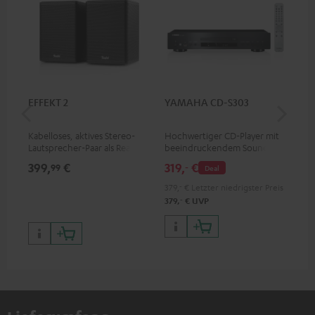
EFFEKT 2
YAMAHA CD-S303
Pan
DP
Kabelloses, aktives Stereo-
Hochwertiger CD-Player mit
Ult
Lautsprecher-Paar als Rear-
beeindruckendem Sound und
Dol
Speaker-Erweiterungsset für
wertiger Verarbeitung
Unt
399,
€
319,
€
17
99
‐
Deal
geeignete Teufel Systeme
HDR
Bil
379,
‐
€
Letzter niedrigster Preis
Kon
‐
379,
€
UVP