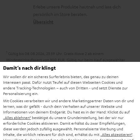
k
d
ü
r
d
Erlebe unsere Produkte hautnah und lass dich
o
a
c
a
persönlich im Store beraten.
n
t
k
Übersicht
n
e
n
t
n
a
i
h
e
1
Gültig bis 08.08.2026, 23:59 Uhr. Gratis Move 2 ab einem
m
Mindesteinkaufswert von 300 EUR. Gültig nur beim Kauf ausgewählter
Produkte bzw. für Bestellungen mit teilnahmeberechtigten Produkten.
e
Damit‘s nach dir klingt
Ausgenommen sind Produkte von Drittanbietern (Third-Party-Produkte).
Wir wollen dir ein sicheres Surferlebnis bieten, das genau zu deinen
Nicht gültig für bereits getätigte Käufe. Keine Barauszahlung. Nur für
Interessen passt. Dafür nutzt Teufel auf diesen Webseiten Cookies und
Privatkunden. Nicht mit anderen Aktionsgutscheinen kombinierbar. Der
andere Tracking-Technologien – auch von Dritten - und setzt Dienste zur
Weiterverkauf von Aktionsgutscheinen ist untersagt. Der Gutschein verliert
Personalisierung ein.
im Falle eines Verkaufs seine Gültigkeit. Die genauen Bedingungen
Mit Cookies verarbeiten wir und andere Marketingpartner Daten von dir und
entnehmen Sie bitte den
AGB
.
lernen, was dir gefällt - durch dein Verhalten auf unserer Website und
Informationen von deinem Endgerät. Du hast es in der Hand: Klickst du auf
„Alles ablehnen“
bestätigst du unsere Grundeinstellung, bei der wir nur
erforderliche Cookies aktivieren. Damit erhältst du zwar Empfehlungen,
diese werden jedoch zufällig ausgewählt. Personalisierte Werbung und
Inhalte, die wirklich relevant für dich sind, erhältst du mit
„Alles akzeptieren“
.