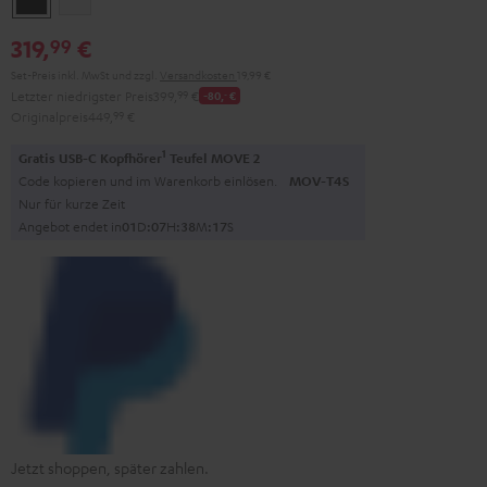
319,
€
99
Set-Preis inkl. MwSt
und zzgl.
Versandkosten
19,99 €
Letzter niedrigster Preis
399,
99
€
-80,
‐
€
Originalpreis
449,
99
€
1
Gratis USB-C Kopfhörer
Teufel MOVE 2
Code kopieren und im Warenkorb einlösen.
MOV-T4S
Nur für kurze Zeit
Angebot endet in
0
1
D
:
0
7
H
:
3
8
M
:
1
6
S
Jetzt shoppen, später zahlen.