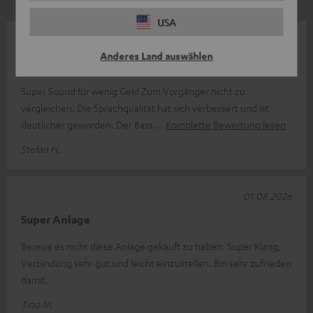
USA
04.08.2026
Anderes Land auswählen
Cinebar 11
Super Sound für wenig Geld Zum Vorgänger nicht zu
vergleichen. Die Sprachqualität hat sich verbessert und ist
deutlicher geworden. Der Bass
Komplette Bewertung lesen
Stefan H.
01.08.2026
Super Anlage
Bereue es nicht diese Anlage gekauft zu haben. Super Klang,
Verbindung sehr gut und leicht einzustellen. Bin sehr zufrieden
damit.
Tino M.