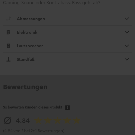
Gaming-Sound oder Kontrabass. Bass geht ab?
Abmessungen
Elektronik
Lautsprecher
Standfuß
Bewertungen
So bewerten Kunden dieses Produkt
4.84
(4.84 von 5 bei 261 Bewertungen)