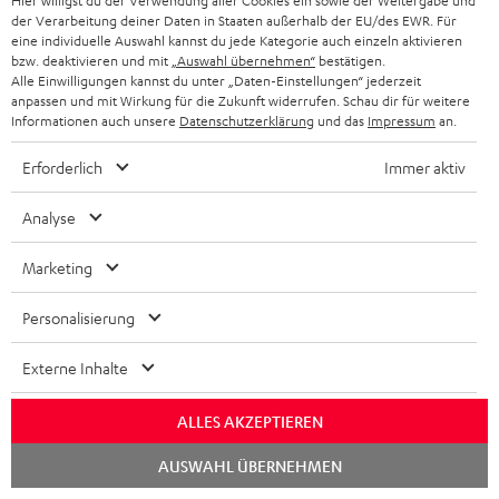
Hier willigst du der Verwendung aller Cookies ein sowie der Weitergabe und
8 Wochen Rückgaberecht
der Verarbeitung deiner Daten in Staaten außerhalb der EU/des EWR. Für
eine individuelle Auswahl kannst du jede Kategorie auch einzeln aktivieren
bzw. deaktivieren und mit
„Auswahl übernehmen“
bestätigen.
Kostenloser Rückversand
Alle Einwilligungen kannst du unter „Daten-Einstellungen“ jederzeit
anpassen und mit Wirkung für die Zukunft widerrufen. Schau dir für weitere
9 Teufel Stores
Informationen auch unsere
Datenschutzerklärung
und das
Impressum
an.
Erforderlich
Immer aktiv
Mehr als 45 Jahre Erfahrung
Analyse
Marketing
Personalisierung
Externe Inhalte
ALLES AKZEPTIEREN
Chat
AUSWAHL ÜBERNEHMEN
starten
Teufel Blog