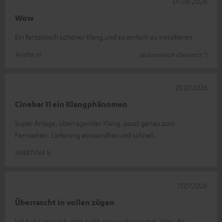
01.08.2026
Wow
Ein fantastisch schöner Klang und so einfach zu installieren
Andre H.
(automatisch übersetzt *)
23.07.2026
Cinebar 11 ein Klangphänomen
Super Anlage, überragender Klang, passt genau zum
Fernsehen. Lieferung einwandfrei und schnell.
MARTINA V.
17.07.2026
Überrascht in vollen zügen
Ich habe preislich jetzt nicht sooo viel erwartet. Aber die