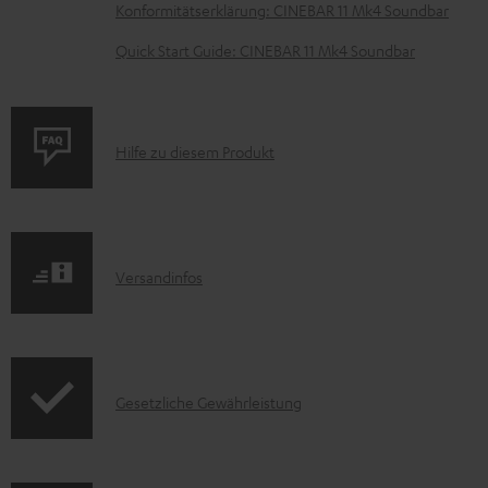
n
Konformitätserklärung: CINEBAR 11 Mk4 Soundbar
t
Quick Start Guide: CINEBAR 11 Mk4 Soundbar
e
z
u
P
Hilfe zu diesem Produkt
m
r
H
o
e
d
r
I
Versandinfos
u
u
n
k
n
f
t
t
o
F
e
I
Gesetzliche Gewährleistung
r
A
r
n
m
Q
l
f
a
s