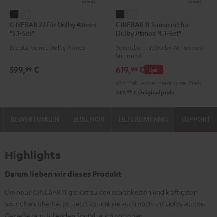
CINEBAR
CINEBAR
CINEBAR
CINEBAR
CINEBAR 22 für Dolby Atmos
CINEBAR 11 Surround für
22
22
11
11
"5.1-Set"
Dolby Atmos "4.1-Set"
für
für
Surround
Surround
Die starke mit Dolby Atmos
Soundbar mit Dolby Atmos und
Dolby
Dolby
für
für
Surround
Atmos
Atmos
Dolby
Dolby
599,
€
619,
€
99
99
Deal
"5.1-
"5.1-
Atmos
Atmos
699,
99
€
Letzter niedrigster Preis
Set"
Set"
"4.1-
"4.1-
99
749,
€
Originalpreis
Schwarz
Weiß
Set"
Set"
Schwarz
Weiß
BEWERTUNGEN
ZUBEHÖR
LIEFERUMFANG
SUPPORT
Highlights
Darum lieben wir dieses Produkt
Die neue CINEBAR 11 gehört zu den schlankesten und kräftigsten
Soundbars überhaupt. Jetzt kommt sie auch noch mit Dolby Atmos.
Genieße raumfüllenden Sound, auch von oben.