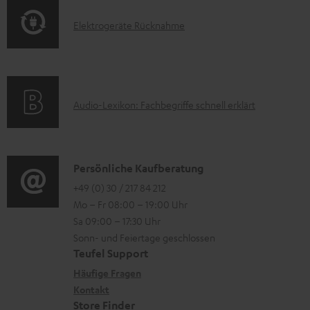
a
o
t
d
E
Elektrogeräte Rücknahme
r
i
e
l
m
o
n
e
a
n
k
t
e
A
Audio-Lexikon: Fachbegriffe schnell erklärt
t
i
n
u
r
o
z
d
o
n
u
i
K
Persönliche Kaufberatung
g
e
m
o
o
+49 (0) 30 / 217 84 212
e
n
V
Mo – Fr 08:00 – 19:00 Uhr
-
n
r
z
e
Sa 09:00 – 17:30 Uhr
L
t
ä
u
r
Sonn- und Feiertage geschlossen
e
a
t
Teufel Support
r
s
x
k
e
Häufige Fragen
G
a
i
Kontakt
t
R
a
n
Store Finder