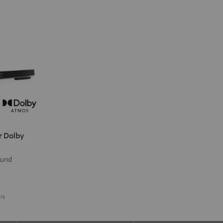
r Dolby
 und
is