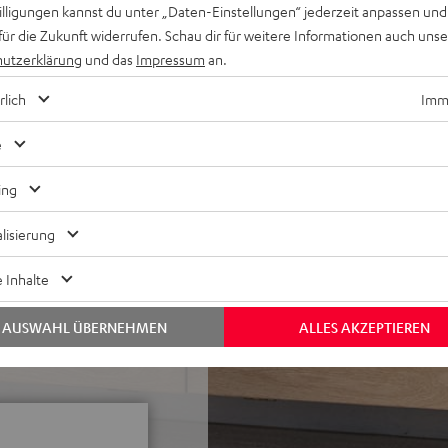
willigungen kannst du unter „Daten-Einstellungen“ jederzeit anpassen und
m, sowie kabellos
für die Zukunft widerrufen. Schau dir für weitere Informationen auch uns
nd bestmögliche
utzerklärung
und das
Impressum
an.
 etc.) und
rlich
Imme
 liegend unterm Sofa oder
e
c.) und Klangeinstellungen
ing
 von Musik von Smartphone,
lisierung
on und 3D unterstützt,
in-Kabel-Anschluss
 Inhalte
les Frontgitter aus Metall,
Wandanbringung, AUX-In,
AUSWAHL ÜBERNEHMEN
ALLES AKZEPTIEREN