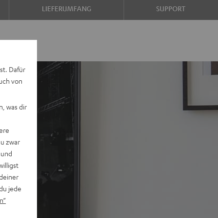
LIEFERUMFANG
SUPPORT
st. Dafür
auch von
, was dir
ere
du zwar
 und
willigst
deiner
du jede
n“