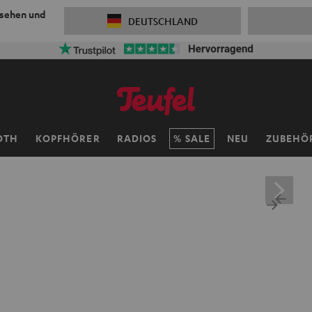
 sehen und
DEUTSCHLAND
OTH
KOPFHÖRER
RADIOS
SALE
NEU
ZUBEHÖ