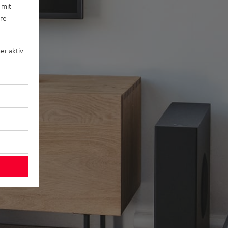
 mit
ere
r aktiv