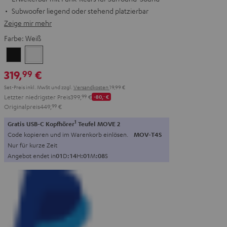
Subwoofer liegend oder stehend platzierbar
Zeige mir mehr
Farbe:
Weiß
Schwarz
Weiß
319,
€
99
Set-Preis inkl. MwSt
und zzgl.
Versandkosten
19,99 €
Letzter niedrigster Preis
399,
99
€
-80,
‐
€
Originalpreis
449,
99
€
1
Gratis USB-C Kopfhörer
Teufel MOVE 2
Code kopieren und im Warenkorb einlösen.
MOV-T4S
Nur für kurze Zeit
Angebot endet in
0
1
D
:
1
4
H
:
0
1
M
:
0
7
S