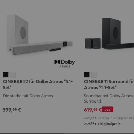
CINEBAR
CINEBAR
CINEBAR
CINEBAR
CINEBAR 22 für Dolby Atmos "5.1-
CINEBAR 11 Surround fü
22
22
11
11
Set"
Atmos "4.1-Set"
für
für
Surround
Surround
Die starke mit Dolby Atmos
Soundbar mit Dolby Atmos
Dolby
Dolby
für
für
Surround
Atmos
Atmos
Dolby
Dolby
599,
€
619,
€
99
99
Deal
"5.1-
"5.1-
Atmos
Atmos
699,
99
€
Letzter niedrigster Pre
Set"
Set"
"4.1-
"4.1-
99
749,
€
Originalpreis
Schwarz
Weiß
Set"
Set"
Schwarz
Weiß