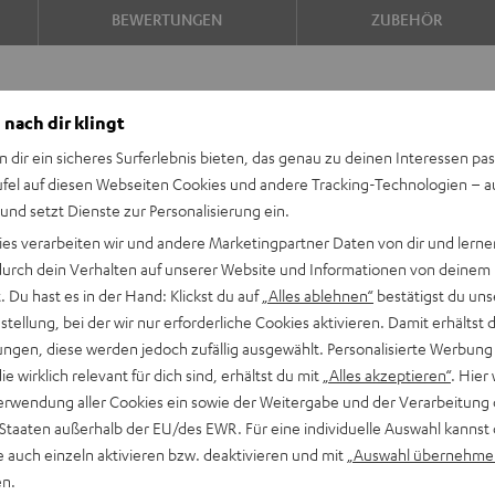
BEWERTUNGEN
ZUBEHÖR
 nach dir klingt
n dir ein sicheres Surferlebnis bieten, das genau zu deinen Interessen pas
ufel auf diesen Webseiten Cookies und andere Tracking-Technologien – 
 und setzt Dienste zur Personalisierung ein.
ies verarbeiten wir und andere Marketingpartner Daten von dir und lernen
undbars überhaupt. Jetzt
- durch dein Verhalten auf unserer Website und Informationen von deinem
nd, auch von oben.
 Du hast es in der Hand: Klickst du auf
„Alles ablehnen“
bestätigst du uns
tellung, bei der wir nur erforderliche Cookies aktivieren. Damit erhältst 
ngen, diese werden jedoch zufällig ausgewählt. Personalisierte Werbung
, Gaming und
die wirklich relevant für dich sind, erhältst du mit
„Alles akzeptieren“
. Hier 
erwendung aller Cookies ein sowie der Weitergabe und der Verarbeitung 
uch von oben zu kommen
 Staaten außerhalb der EU/des EWR. Für eine individuelle Auswahl kannst 
e auch einzeln aktivieren bzw. deaktivieren und mit
„Auswahl übernehme
 Sound mit optional
en.