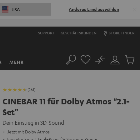
Anderes Land auswählen
USA
SUPPORT
GESCHÄFTSKUNDEN
STORE FINDER
No
R
MEHR
Suche
Mein
Artikel
Konto
im
Warenk
(261)
CINEBAR 11 für Dolby Atmos "2.1-
Set"
Dein Einstieg in 3D-Sound
Jetzt mit Dolby Atmos
Erweiterbar mit Funk-Rears für Surround-Sound