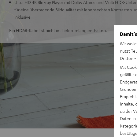
Ultra HD 4K Blu-ray Player mit Dolby Atmos und Multi HDR-Unte
für eine überragende Bildqualität mit lebensechten Kontrasten 
inklusive
Ein HDMI-Kabel ist nicht im Lieferumfang enthalten.
Damit‘s
Wir wolle
nutzt Te
Dritten -
Mit Cook
gefällt 
Endgerät.
Grundeins
Empfehlu
Inhalte, 
du der V
Daten in
Kategori
bestätig