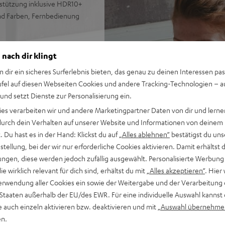
rstützung inklusive HDR10+
und Farben, Fernbedienung
 nach dir klingt
n dir ein sicheres Surferlebnis bieten, das genau zu deinen Interessen pas
ufel auf diesen Webseiten Cookies und andere Tracking-Technologien – 
 und setzt Dienste zur Personalisierung ein.
ies verarbeiten wir und andere Marketingpartner Daten von dir und lernen
- durch dein Verhalten auf unserer Website und Informationen von deinem
 Du hast es in der Hand: Klickst du auf
„Alles ablehnen“
bestätigst du uns
tellung, bei der wir nur erforderliche Cookies aktivieren. Damit erhältst 
ngen, diese werden jedoch zufällig ausgewählt. Personalisierte Werbung
die wirklich relevant für dich sind, erhältst du mit
„Alles akzeptieren“
. Hier 
erwendung aller Cookies ein sowie der Weitergabe und der Verarbeitung 
 Staaten außerhalb der EU/des EWR. Für eine individuelle Auswahl kannst 
e auch einzeln aktivieren bzw. deaktivieren und mit
„Auswahl übernehme
en.