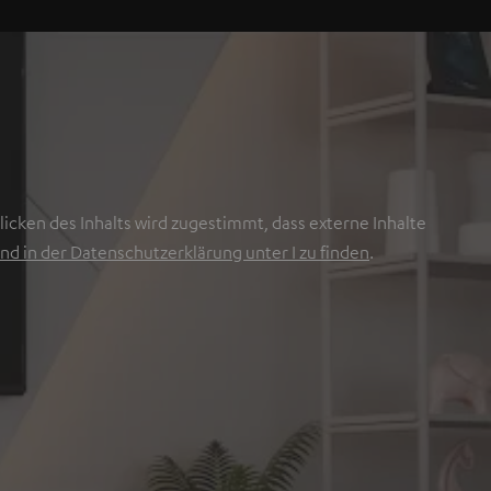
icken des Inhalts wird zugestimmt, dass externe Inhalte
nd in der Datenschutzerklärung unter I zu finden
.