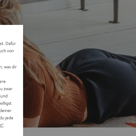
st. Dafür
auch von
, was dir
ere
du zwar
 und
willigst
deiner
du jede
n“