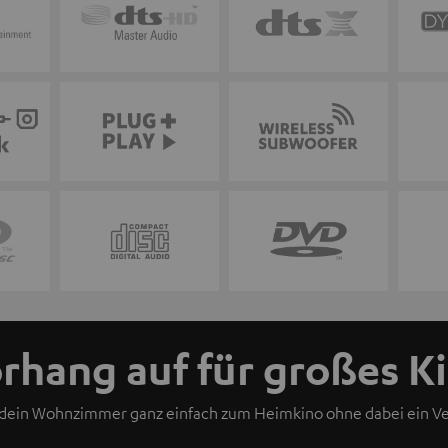
rhang auf für großes K
u dein Wohnzimmer ganz einfach zum Heimkino ohne dabei ein 