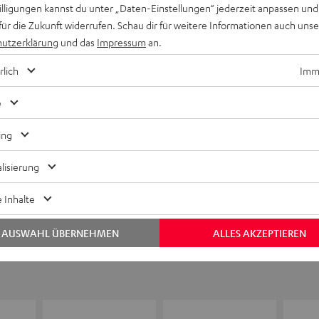
willigungen kannst du unter „Daten-Einstellungen“ jederzeit anpassen und
für die Zukunft widerrufen. Schau dir für weitere Informationen auch uns
utzerklärung
und das
Impressum
an.
Keinen Store in der Nähe? Kein Problem,
rlich
Imme
beratung
beraten dich auch persönlich am Telefo
Hier Termin buchen
e
ing
lisierung
 Inhalte
AUSWAHL ÜBERNEHMEN
ALLES AKZEPTIEREN