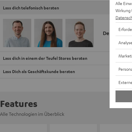
Alle Ein
Lass dich telefonisch beraten
Wirkung 
Datensch
Erforde
Deine Kauf
Analys
Market
Lass dich in einem der Teufel Stores beraten
Persona
Lass Dich als Geschäftskunde beraten
Externe
Features
Alle Technologien im Überblick