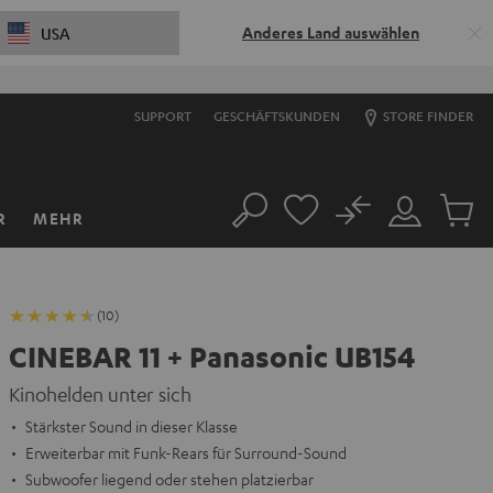
Anderes Land auswählen
USA
SUPPORT
GESCHÄFTSKUNDEN
STORE FINDER
No
R
MEHR
Suche
Mein
Artikel
Konto
im
Warenk
(10)
CINEBAR 11 + Panasonic UB154
Kinohelden unter sich
Stärkster Sound in dieser Klasse
Erweiterbar mit Funk-Rears für Surround-Sound
Subwoofer liegend oder stehen platzierbar