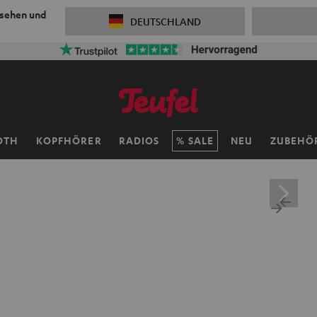
 sehen und
DEUTSCHLAND
OTH
KOPFHÖRER
RADIOS
SALE
NEU
ZUBEHÖ