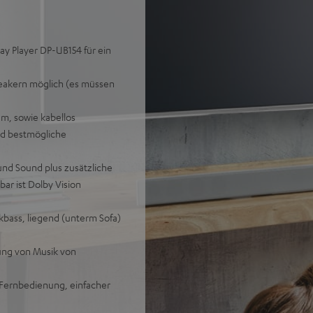
ay Player DP-UB154 für ein
peakern möglich (es müssen
m, sowie kabellos
nd bestmögliche
und Sound plus zusätzliche
ar ist Dolby Vision
ckbass, liegend (unterm Sofa)
gung von Musik von
Fernbedienung, einfacher