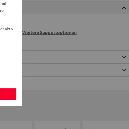
 mit
ere
 wir
r aktiv
n.
Weitere Supportoptionen