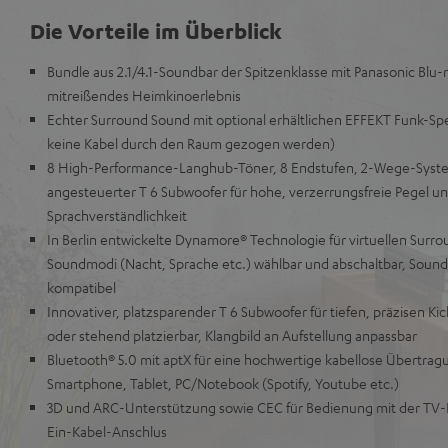
Die Vorteile im Überblick
Bundle aus 2.1/4.1-Soundbar der Spitzenklasse mit Panasonic Blu-r
mitreißendes Heimkinoerlebnis
Echter Surround Sound mit optional erhältlichen EFFEKT Funk-S
keine Kabel durch den Raum gezogen werden)
8 High-Performance-Langhub-Töner, 8 Endstufen, 2-Wege-Syste
angesteuerter T 6 Subwoofer für hohe, verzerrungsfreie Pegel u
Sprachverständlichkeit
In Berlin entwickelte Dynamore® Technologie für virtuellen Surro
Soundmodi (Nacht, Sprache etc.) wählbar und abschaltbar, Soundb
kompatibel
Innovativer, platzsparender T 6 Subwoofer für tiefen, präzisen Ki
oder stehend platzierbar, Klangbild an Aufstellung anpassbar
Bluetooth® 5.0 mit aptX für eine hochwertige kabellose Übertra
Smartphone, Tablet, PC/Notebook (Spotify, Youtube etc.)
3D und ARC-Unterstützung sowie CEC für Bedienung mit der TV-
Ein-Kabel-Anschlus