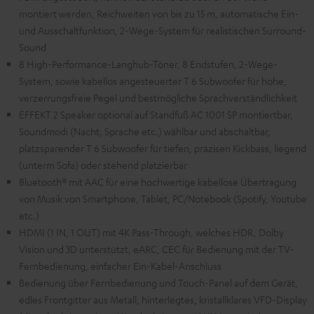
montiert werden, Reichweiten von bis zu 15 m, automatische Ein-
und Ausschaltfunktion, 2-Wege-System für realistischen Surround-
Sound
8 High-Performance-Langhub-Töner, 8 Endstufen, 2-Wege-
System, sowie kabellos angesteuerter T 6 Subwoofer für hohe,
verzerrungsfreie Pegel und bestmögliche Sprachverständlichkeit
EFFEKT 2 Speaker optional auf Standfuß AC 1001 SP montiertbar,
Soundmodi (Nacht, Sprache etc.) wählbar und abschaltbar,
platzsparender T 6 Subwoofer für tiefen, präzisen Kickbass, liegend
(unterm Sofa) oder stehend platzierbar
Bluetooth® mit AAC für eine hochwertige kabellose Übertragung
von Musik von Smartphone, Tablet, PC/Notebook (Spotify, Youtube
etc.)
HDMI (1 IN, 1 OUT) mit 4K Pass-Through, welches HDR, Dolby
Vision und 3D unterstützt, eARC, CEC für Bedienung mit der TV-
Fernbedienung, einfacher Ein-Kabel-Anschluss
Bedienung über Fernbedienung und Touch-Panel auf dem Gerät,
edles Frontgitter aus Metall, hinterlegtes, kristallklares VFD-Display