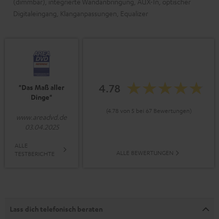
(dimmbar), integrierte Wandanbringung, AUX-In, optischer
Digitaleingang, Klanganpassungen, Equalizer
4.78
"Das Maß aller
Dinge"
(4.78 von 5 bei 67 Bewertungen)
www.areadvd.de
03.04.2025
ALLE
ALLE BEWERTUNGEN
TESTBERICHTE
Lass dich telefonisch beraten