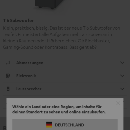
T 6 Subwoofer
Klein, praktisch, bissig. Das ist der neue T 6 Subwoofer von
Teufel. Er meistert alle Aufgaben mehr als souverän in
kleinen Räumen oder Hörbereichen. Ob Blockbuster,
Gaming-Sound oder Kontrabass. Bass geht ab?
Abmessungen
Elektronik
Lautsprecher
Standfuß
Wähle ein Land oder eine Region, um Inhalte für
deinen Standort zu sehen und online einzukaufen.
DEUTSCHLAND
Bewertungen