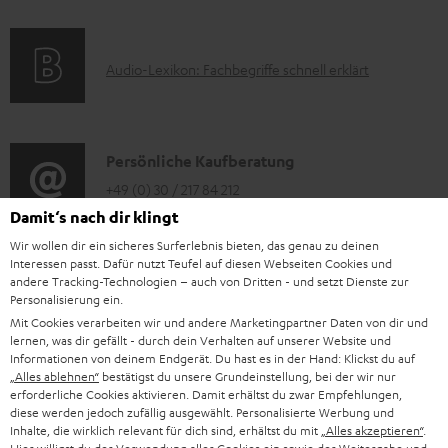
e
a
n
k
t
e
A
Audio-Lexikon: Fachbegriffe schnell erklärt
t
i
n
u
r
o
z
d
o
n
u
i
K
Persönliche Kaufberatung
g
e
m
o
o
+49 (0) 30 / 217 84 212
e
n
V
Mo – Fr 08:00 – 19:00 Uhr
-
Damit‘s nach dir klingt
n
r
z
e
Sa 09:00 – 17:30 Uhr
L
Wir wollen dir ein sicheres Surferlebnis bieten, das genau zu deinen
t
ä
u
r
Sonn- und Feiertage geschlossen
Interessen passt. Dafür nutzt Teufel auf diesen Webseiten Cookies und
e
a
t
andere Tracking-Technologien – auch von Dritten - und setzt Dienste zur
Teufel Support
r
s
Personalisierung ein.
x
k
e
Häufige Fragen
G
a
Mit Cookies verarbeiten wir und andere Marketingpartner Daten von dir und
i
Kontakt
t
R
lernen, was dir gefällt - durch dein Verhalten auf unserer Website und
a
n
Store Finder
Informationen von deinem Endgerät. Du hast es in der Hand: Klickst du auf
k
d
ü
r
„Alles ablehnen“
bestätigst du unsere Grundeinstellung, bei der wir nur
d
Erlebe unsere Produkte hautnah und lass dich
erforderliche Cookies aktivieren. Damit erhältst du zwar Empfehlungen,
o
a
c
a
persönlich im Store beraten.
diese werden jedoch zufällig ausgewählt. Personalisierte Werbung und
n
t
k
Inhalte, die wirklich relevant für dich sind, erhältst du mit
„Alles akzeptieren“
.
Übersicht
n