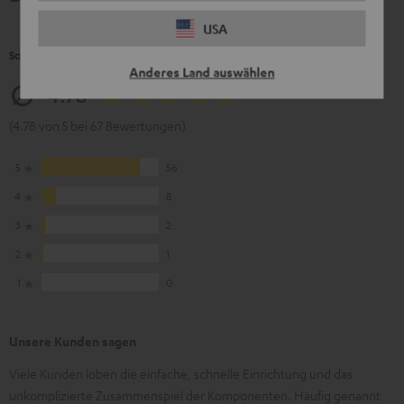
USA
So bewerten Kunden dieses Produkt
Anderes Land auswählen
4.78
(4.78 von 5 bei 67 Bewertungen)
5
56
4
8
3
2
2
1
1
0
Unsere Kunden sagen
Viele Kunden loben die einfache, schnelle Einrichtung und das
unkomplizierte Zusammenspiel der Komponenten. Häufig genannt