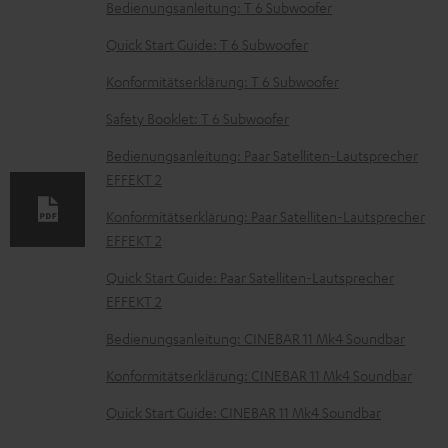
D
Bedienungsanleitung: T 6 Subwoofer
o
Quick Start Guide: T 6 Subwoofer
k
Konformitätserklärung: T 6 Subwoofer
u
Safety Booklet: T 6 Subwoofer
m
e
Bedienungsanleitung: Paar Satelliten-Lautsprecher
EFFEKT 2
n
t
Konformitätserklärung: Paar Satelliten-Lautsprecher
EFFEKT 2
e
z
Quick Start Guide: Paar Satelliten-Lautsprecher
EFFEKT 2
u
m
Bedienungsanleitung: CINEBAR 11 Mk4 Soundbar
H
Konformitätserklärung: CINEBAR 11 Mk4 Soundbar
e
Quick Start Guide: CINEBAR 11 Mk4 Soundbar
r