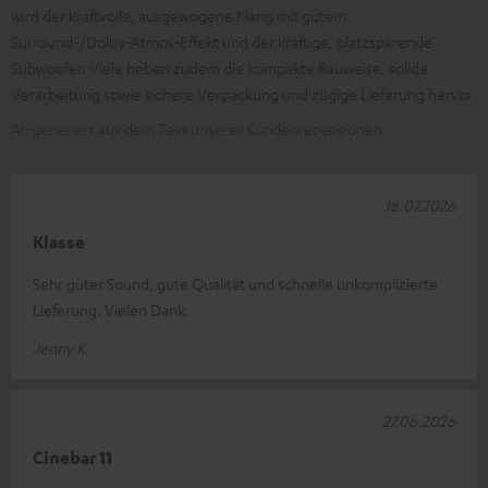
wird der kraftvolle, ausgewogene Klang mit gutem
Surround-/Dolby‑Atmos‑Effekt und der kräftige, platzsparende
Subwoofer. Viele heben zudem die kompakte Bauweise, solide
Verarbeitung sowie sichere Verpackung und zügige Lieferung hervor.
AI-generiert aus dem Text unserer Kundenrezensionen
18.07.2026
Klasse
Sehr guter Sound, gute Qualität und schnelle unkomplizierte
Lieferung. Vielen Dank.
Jenny K.
27.06.2026
Cinebar 11