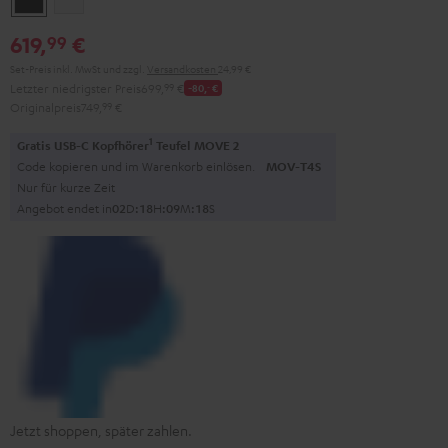
619,
€
99
Set-Preis inkl. MwSt
und zzgl.
Versandkosten
24,99 €
Letzter niedrigster Preis
699,
99
€
-80,
‐
€
Originalpreis
749,
99
€
1
Gratis USB-C Kopfhörer
Teufel MOVE 2
Code kopieren und im Warenkorb einlösen.
MOV-T4S
Nur für kurze Zeit
Angebot endet in
0
2
D
:
1
8
H
:
0
9
M
:
1
7
S
Jetzt shoppen, später zahlen.