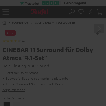
ZUM
NHALT
RINGEN
No
Abs
Startseite
Suche
Artike
im
SOUNDBARS
SOUNDBARS MIT SUBWOOFER
Waren
DEAL
(67)
CINEBAR 11 Surround für Dolby
Atmos "4.1-Set"
Dein Einstieg in 3D-Sound
Jetzt mit Dolby Atmos
Subwoofer liegend oder stehend platzierbar
Echter Surround-Sound mit Funk-Rears
Zeige mir mehr
Farbe:
Schwarz
Schwarz
Weiß