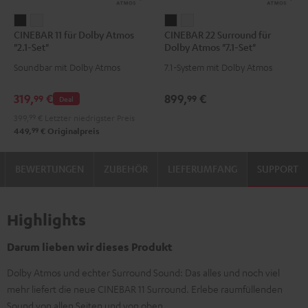
CINEBAR
CINEBAR
CINEBAR
CINEBAR
CINEBAR 11 für Dolby Atmos
CINEBAR 22 Surround für
11
11
22
22
"2.1-Set"
Dolby Atmos "7.1-Set"
für
für
Surround
Surround
Soundbar mit Dolby Atmos
7.1-System mit Dolby Atmos
Dolby
Dolby
für
für
Atmos
Atmos
Dolby
Dolby
319,
€
899,
€
99
99
Deal
"2.1-
"2.1-
Atmos
Atmos
399,
99
€
Letzter niedrigster Preis
Set"
Set"
"7.1-
"7.1-
99
449,
€
Originalpreis
Schwarz
Weiß
Set"
Set"
Schwarz
Weiß
BEWERTUNGEN
ZUBEHÖR
LIEFERUMFANG
SUPPORT
Highlights
Darum lieben wir dieses Produkt
Dolby Atmos und echter Surround Sound: Das alles und noch viel
mehr liefert die neue CINEBAR 11 Surround. Erlebe raumfüllenden
Sound von allen Seiten und von oben.