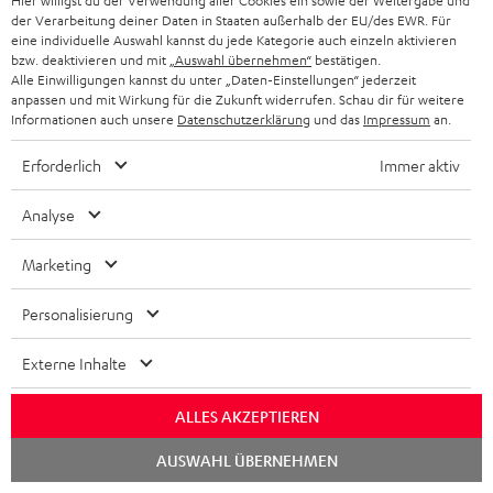
Hier willigst du der Verwendung aller Cookies ein sowie der Weitergabe und
e
n
t
der Verarbeitung deiner Daten in Staaten außerhalb der EU/des EWR. Für
eine individuelle Auswahl kannst du jede Kategorie auch einzeln aktivieren
n
a
i
bzw. deaktivieren und mit
„Auswahl übernehmen“
bestätigen.
h
Alle Einwilligungen kannst du unter „Daten-Einstellungen“ jederzeit
e
1
Gültig bis 08.08.2026, 23:59 Uhr. Gratis Move 2 ab einem
anpassen und mit Wirkung für die Zukunft widerrufen. Schau dir für weitere
m
Informationen auch unsere
Datenschutzerklärung
und das
Impressum
an.
Mindesteinkaufswert von 300 EUR. Gültig nur beim Kauf ausgewählter
Produkte bzw. für Bestellungen mit teilnahmeberechtigten Produkten.
e
Ausgenommen sind Produkte von Drittanbietern (Third-Party-Produkte).
Erforderlich
Immer aktiv
Nicht gültig für bereits getätigte Käufe. Keine Barauszahlung. Nur für
Privatkunden. Nicht mit anderen Aktionsgutscheinen kombinierbar. Der
Analyse
Weiterverkauf von Aktionsgutscheinen ist untersagt. Der Gutschein verliert
im Falle eines Verkaufs seine Gültigkeit. Die genauen Bedingungen
Marketing
entnehmen Sie bitte den
AGB
.
Personalisierung
Externe Inhalte
8 Wochen Rückgaberecht
ALLES AKZEPTIEREN
Chat
AUSWAHL ÜBERNEHMEN
Kostenloser Rückversand
starten