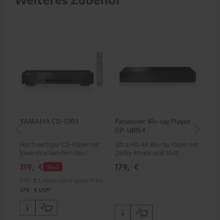
YAMAHA CD-S303
Panasonic Blu-ray Player
1,5
DP-UB154
C7
Hochwertiger CD-Player mit
Ultra HD 4K Blu-ray Player mit
Ver
beeindruckendem Sound und
Dolby Atmos und Multi HDR-
Kab
wertiger Verarbeitung
Unterstützung inklusive
mm
319,
€
179,
€
19
‐
‐
Deal
HDR10+ für eine überragende
Bildqualität mit lebensechten
379,
‐
€
Letzter niedrigster Preis
Kontrasten und Farben
‐
379,
€
UVP