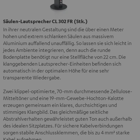
Säulen-Lautsprecher CL 302 FR (Stk.)
In ihrer neutralen Gestaltung sind die über einen Meter
hohen und extrem schlanken Säulen aus massivem
Aluminium auffallend unauffällig. So lassen sie sich leicht in
jedes Ambiente integrieren, denn auch die runde
Bodenplatte benötigt nur eine Stellfläche von 22 cm. Die
klanggebenden Lautsprecher-Einheiten befinden sich
automatisch in der optimalen Höhe für eine sehr
transparente Wiedergabe.
Zwei klippel-optimierte, 70-mm durchmessende Zellulose-
Mitteltöner und eine 19-mm-Gewebe-Hochton-Kalotte
erzeugen gemeinsam ein klares, durchsichtiges und
stimmiges Klangbild. Das gleichmäßige seitliche
Abstrahlverhalten gewährleistet guten Ton auch außerhalb
des idealen Sitzplatzes. Für sichere Kabelverbindungen
sorgen stabile Anschlussklemmen, die bis zu 4 mm² starke
Kabel aufnehmen.