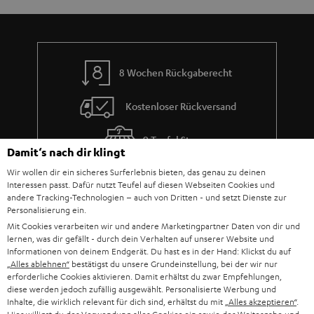
n
a
i
h
e
m
8 Wochen Rückgaberecht
e
Kostenloser Rückversand
9 Teufel Stores
Damit‘s nach dir klingt
Wir wollen dir ein sicheres Surferlebnis bieten, das genau zu deinen
Mehr als 45 Jahre Erfahrung
Interessen passt. Dafür nutzt Teufel auf diesen Webseiten Cookies und
andere Tracking-Technologien – auch von Dritten - und setzt Dienste zur
Personalisierung ein.
Mit Cookies verarbeiten wir und andere Marketingpartner Daten von dir und
lernen, was dir gefällt - durch dein Verhalten auf unserer Website und
Informationen von deinem Endgerät. Du hast es in der Hand: Klickst du auf
„Alles ablehnen“
bestätigst du unsere Grundeinstellung, bei der wir nur
erforderliche Cookies aktivieren. Damit erhältst du zwar Empfehlungen,
diese werden jedoch zufällig ausgewählt. Personalisierte Werbung und
Inhalte, die wirklich relevant für dich sind, erhältst du mit
„Alles akzeptieren“
.