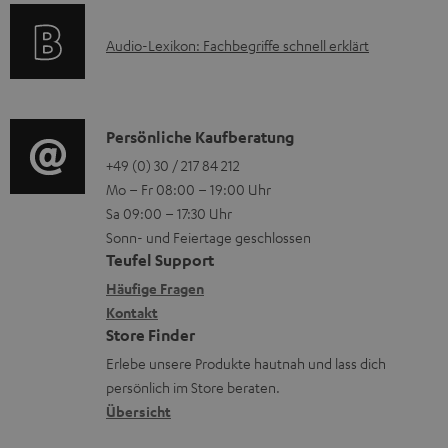
s
k
t
A
Audio-Lexikon: Fachbegriffe schnell erklärt
t
i
u
r
o
d
o
n
i
K
Persönliche Kaufberatung
g
e
o
o
+49 (0) 30 / 217 84 212
e
n
Mo – Fr 08:00 – 19:00 Uhr
-
n
r
z
Sa 09:00 – 17:30 Uhr
L
t
ä
u
Sonn- und Feiertage geschlossen
e
a
t
Teufel Support
r
x
k
e
Häufige Fragen
G
i
Kontakt
t
R
a
Store Finder
k
d
ü
r
Erlebe unsere Produkte hautnah und lass dich
o
a
c
a
persönlich im Store beraten.
n
t
k
Übersicht
n
e
n
t