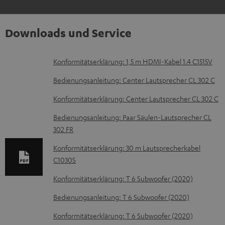
Downloads und Service
D
Konformitätserklärung: 1,5 m HDMI-Kabel 1.4 C1515V
o
Bedienungsanleitung: Center Lautsprecher CL 302 C
k
Konformitätserklärung: Center Lautsprecher CL 302 C
u
Bedienungsanleitung: Paar Säulen-Lautsprecher CL
m
302 FR
e
Konformitätserklärung: 30 m Lautsprecherkabel
n
C1030S
t
Konformitätserklärung: T 6 Subwoofer (2020)
e
z
Bedienungsanleitung: T 6 Subwoofer (2020)
u
Konformitätserklärung: T 6 Subwoofer (2020)