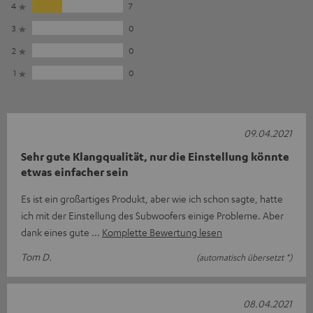
4
7
3
0
2
0
1
0
09.04.2021
Sehr gute Klangqualität, nur die Einstellung könnte
etwas einfacher sein
Es ist ein großartiges Produkt, aber wie ich schon sagte, hatte
ich mit der Einstellung des Subwoofers einige Probleme. Aber
dank eines gute
Komplette Bewertung lesen
Tom D.
(automatisch übersetzt *)
08.04.2021