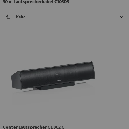
30 m Lautsprecherkabel C1030S
Kabel
Center Lautsprecher CL 302 C