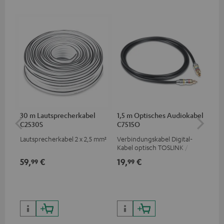
30 m Lautsprecherkabel
1,5 m Optisches Audiokabel
Hi
C2530S
C7515O
mit
Lautsprecherkabel 2 x 2,5 mm²
Verbindungskabel Digital-
Hi
Kabel optisch TOSLINK / 3,5-
unt
mm-Mini-TOSLINK
wie
59,
€
19,
€
16
99
99