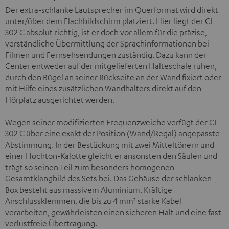
Der extra-schlanke Lautsprecher im Querformat wird direkt
unter/über dem Flachbildschirm platziert. Hier liegt der CL
302 C absolut richtig, ist er doch vor allem für die präzise,
verständliche Übermittlung der Sprachinformationen bei
Filmen und Fernsehsendungen zuständig. Dazu kann der
Center entweder auf der mitgelieferten Halteschale ruhen,
durch den Bügel an seiner Rückseite an der Wand fixiert oder
mit Hilfe eines zusätzlichen Wandhalters direkt auf den
Hörplatz ausgerichtet werden.
Wegen seiner modifizierten Frequenzweiche verfügt der CL
302 C über eine exakt der Position (Wand/Regal) angepasste
Abstimmung. In der Bestückung mit zwei Mitteltönern und
einer Hochton-Kalotte gleicht er ansonsten den Säulen und
trägt so seinen Teil zum besonders homogenen
Gesamtklangbild des Sets bei. Das Gehäuse der schlanken
Box besteht aus massivem Aluminium. Kräftige
Anschlussklemmen, die bis zu 4 mm² starke Kabel
verarbeiten, gewährleisten einen sicheren Halt und eine fast
verlustfreie Übertragung.