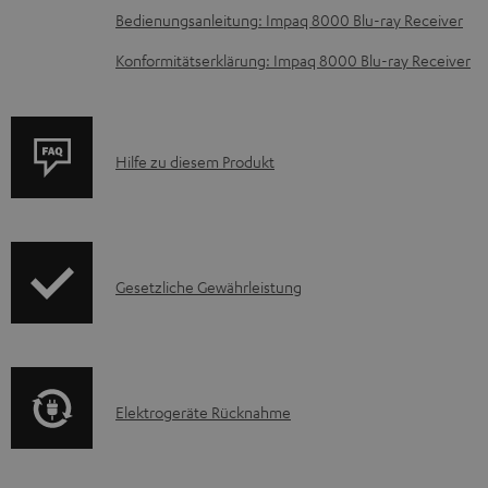
m
Bedienungsanleitung: Impaq 8000 Blu-ray Receiver
H
Konformitätserklärung: Impaq 8000 Blu-ray Receiver
e
r
u
P
Hilfe zu diesem Produkt
n
r
t
o
e
d
r
I
Gesetzliche Gewährleistung
u
l
n
k
a
f
t
d
o
F
e
E
Elektrogeräte Rücknahme
r
A
n
l
m
Q
e
a