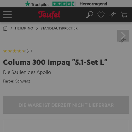
ZUM
NHALT
RINGEN
No
Abs
Startseite
Suche
Artike
im
HEIMKINO
STANDLAUTSPRECHER
Waren
(21)
Columa 300 Impaq "5.1-Set L"
Die Säulen des Apollo
Farbe:
Schwarz
DIE WARE IST DERZEIT NICHT LIEFERBAR