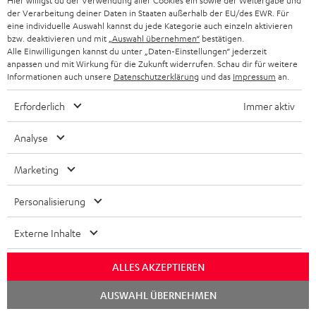
Hier willigst du der Verwendung aller Cookies ein sowie der Weitergabe und
der Verarbeitung deiner Daten in Staaten außerhalb der EU/des EWR. Für
eine individuelle Auswahl kannst du jede Kategorie auch einzeln aktivieren
bzw. deaktivieren und mit
„Auswahl übernehmen“
bestätigen.
Teufel Blog
Alle Einwilligungen kannst du unter „Daten-Einstellungen“ jederzeit
anpassen und mit Wirkung für die Zukunft widerrufen. Schau dir für weitere
Audio-Technologien, HiFi-Trends, Tipps & Tricks
Informationen auch unsere
Datenschutzerklärung
und das
Impressum
an.
Erforderlich
Immer aktiv
Teufel Support
Häufige Fragen
Analyse
Kontakt
Rückgabe / Rücktritt
Marketing
Sendungsverfolgung
Personalisierung
Store Finder
Erlebe unsere Produkte hautnah und lass dich persönlich
Externe Inhalte
im Store beraten.
ALLES AKZEPTIEREN
Chat
AUSWAHL ÜBERNEHMEN
starten