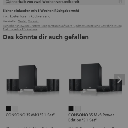
Innerhalb von zwei Wochen versandbereit
Sicher einkaufen mit 8 Wochen Rückgaberecht
inkl. kostenlosem
Rückversand
Hersteller:
Teufel
,
Marantz
Sicherheitshinweise
Ersatzteile
Reparaturen
Software-Updates
Gesetzliche Gewährleistung
Elektrogeräte Rücknahme
Das könnte dir auch gefallen
CONSONO
CONSONO
CONSONO
CONSONO
CONSONO 35 Mk3 "5.1-Set"
CONSONO 35 Mk3 Power
35
35
35
35
Edition "5.1-Set"
Mk3
Mk3
Mk3
Mk3