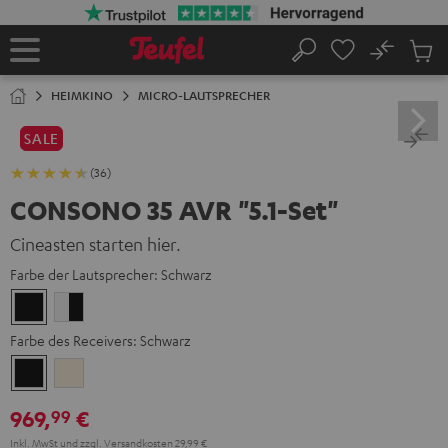
ZUM
NHALT
RINGEN
No
Abs
Startseite
Suche
Artike
im
HEIMKINO
MICRO-LAUTSPRECHER
Waren
SALE
(36)
CONSONO 35 AVR "5.1-Set"
Cineasten starten hier.
Farbe der Lautsprecher:
Schwarz
Schwarz
Weiß
/
Farbe des Receivers:
Schwarz
Schwarz
Schwarz
Silber-
Gold
969,
€
99
Inkl. MwSt
und zzgl.
Versandkosten
29,99 €