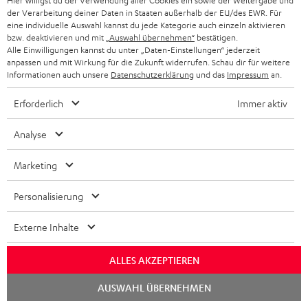
Hier willigst du der Verwendung aller Cookies ein sowie der Weitergabe und
Mo – Fr 08:00 – 19:00 Uhr
-
n
r
der Verarbeitung deiner Daten in Staaten außerhalb der EU/des EWR. Für
z
e
Sa 09:00 – 17:30 Uhr
eine individuelle Auswahl kannst du jede Kategorie auch einzeln aktivieren
L
t
ä
u
r
Sonn- und Feiertage geschlossen
bzw. deaktivieren und mit
„Auswahl übernehmen“
bestätigen.
e
a
Alle Einwilligungen kannst du unter „Daten-Einstellungen“ jederzeit
t
Teufel Support
r
s
anpassen und mit Wirkung für die Zukunft widerrufen. Schau dir für weitere
x
k
e
Häufige Fragen
Informationen auch unsere
Datenschutzerklärung
und das
Impressum
an.
G
a
i
Kontakt
t
R
a
n
Erforderlich
Immer aktiv
Store Finder
k
d
ü
r
d
Erlebe unsere Produkte hautnah und lass dich
o
a
c
Analyse
a
persönlich im Store beraten.
n
t
k
Übersicht
n
Marketing
e
n
t
n
a
Personalisierung
i
h
e
1
Externe Inhalte
Gültig bis 08.08.2026, 23:59 Uhr. Gratis Move 2 ab einem
m
Mindesteinkaufswert von 300 EUR. Gültig nur beim Kauf ausgewählter
Produkte bzw. für Bestellungen mit teilnahmeberechtigten Produkten.
e
ALLES AKZEPTIEREN
Ausgenommen sind Produkte von Drittanbietern (Third-Party-Produkte).
Nicht gültig für bereits getätigte Käufe. Keine Barauszahlung. Nur für
Chat
AUSWAHL ÜBERNEHMEN
starten
Privatkunden. Nicht mit anderen Aktionsgutscheinen kombinierbar. Der