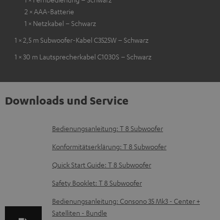
2 × AAA-Batterie
1 × Netzkabel – Schwarz
1 × 2,5 m Subwoofer-Kabel C3525W – Schwarz
1 × 30 m Lautsprecherkabel C1030S – Schwarz
Downloads und Service
D
Bedienungsanleitung: T 8 Subwoofer
o
Konformitätserklärung: T 8 Subwoofer
k
Quick Start Guide: T 8 Subwoofer
u
Safety Booklet: T 8 Subwoofer
m
e
Bedienungsanleitung: Consono 35 Mk3 - Center +
Satelliten - Bundle
n