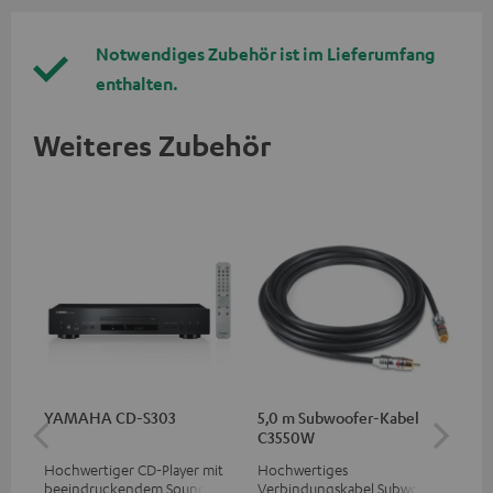
Notwendiges Zubehör ist im Lieferumfang
enthalten.
Weiteres Zubehör
YAMAHA CD-S303
5,0 m Subwoofer-Kabel
Sta
C3550W
Hochwertiger CD-Player mit
Hochwertiges
Sta
beeindruckendem Sound und
Verbindungskabel Subwoofer
Lau