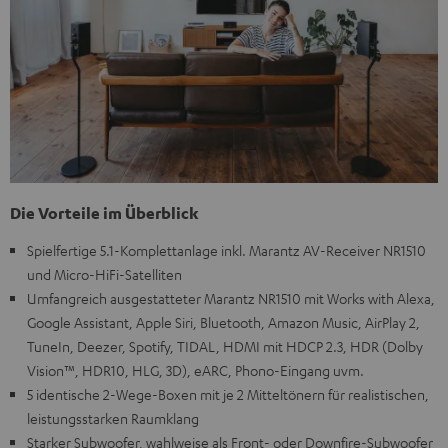
Die Vorteile im Überblick
Spielfertige 5.1-Komplettanlage inkl. Marantz AV-Receiver NR1510
und Micro-HiFi-Satelliten
Umfangreich ausgestatteter Marantz NR1510 mit Works with Alexa,
Google Assistant, Apple Siri, Bluetooth, Amazon Music, AirPlay 2,
TuneIn, Deezer, Spotify, TIDAL, HDMI mit HDCP 2.3, HDR (Dolby
Vision™, HDR10, HLG, 3D), eARC, Phono-Eingang uvm.
5 identische 2-Wege-Boxen mit je 2 Mitteltönern für realistischen,
leistungsstarken Raumklang
Starker Subwoofer, wahlweise als Front- oder Downfire-Subwoofer