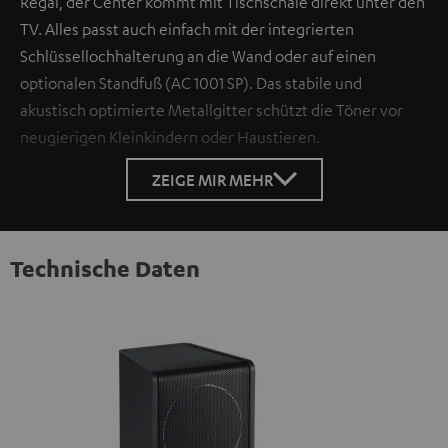
Regal, der Center kommt mit Tischschale direkt unter den
TV. Alles passt auch einfach mit der integrierten
Schlüssellochhalterung an die Wand oder auf einen
optionalen Standfuß (AC 1001 SP). Das stabile und
akustisch optimierte Metallgitter schützt die Töner vor
neugierigen Kleinkindern oder Haustieren.
ZEIGE MIR MEHR
Technische Daten