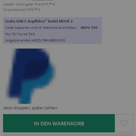
Letzter niedrigster Preis
919,
99
€
Originalpreis
1.099,
99
€
1
Gratis USB-C Kopfhörer
Teufel MOVE 2
Code kopieren und im Warenkorb einlösen.
MOV-T4S
Nur für kurze Zeit
Angebot endet in
0
1
D
:
1
9
H
:
0
0
M
:
5
0
S
Jetzt shoppen, später zahlen.
IN DEN WARENKORB