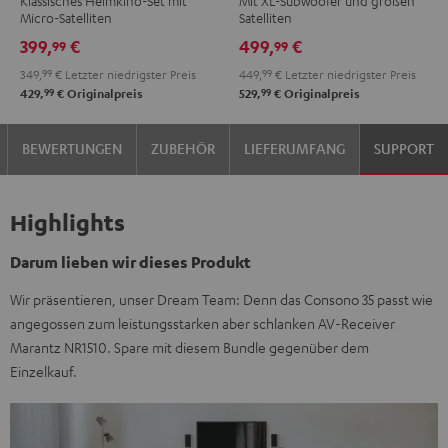
Klassisches Heimkino-Set mit
Mit XL-Subwoofer und großen
"5.1-
"5.1-
Power
Power
Micro-Satelliten
Satelliten
Set"
Set"
Edition
Edition
399,
€
499,
€
99
99
Schwarz
Weiß
"5.1-
"5.1-
349,
99
€
Letzter niedrigster Preis
449,
99
€
Letzter niedrigster Preis
Set"
Set"
99
99
429,
€
Originalpreis
529,
€
Originalpreis
Schwarz
Weiß
BEWERTUNGEN
ZUBEHÖR
LIEFERUMFANG
SUPPORT
Highlights
Darum lieben wir dieses Produkt
Wir präsentieren, unser Dream Team: Denn das Consono 35 passt wie
angegossen zum leistungsstarken aber schlanken AV-Receiver
Marantz NR1510. Spare mit diesem Bundle gegenüber dem
Einzelkauf.