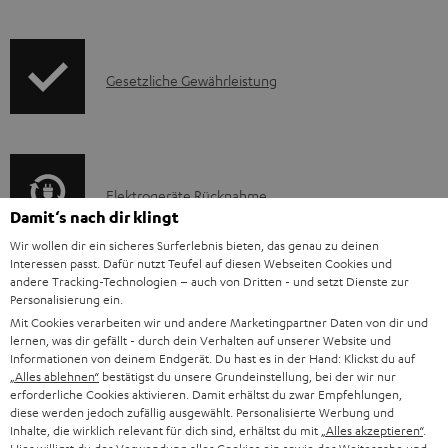
k
d
f
t
e
o
F
I
Gesetzliche Gewährleistung
n
r
A
n
m
Q
f
a
s
o
t
E
Elektrogeräte Rücknahme
r
i
Damit‘s nach dir klingt
l
m
o
Wir wollen dir ein sicheres Surferlebnis bieten, das genau zu deinen
e
a
n
Interessen passt. Dafür nutzt Teufel auf diesen Webseiten Cookies und
andere Tracking-Technologien – auch von Dritten - und setzt Dienste zur
k
t
e
Personalisierung ein.
A
Audio-Lexikon: Fachbegriffe schnell erklärt
t
i
n
Mit Cookies verarbeiten wir und andere Marketingpartner Daten von dir und
u
lernen, was dir gefällt - durch dein Verhalten auf unserer Website und
r
o
z
Informationen von deinem Endgerät. Du hast es in der Hand: Klickst du auf
d
o
„Alles ablehnen“
bestätigst du unsere Grundeinstellung, bei der wir nur
n
u
erforderliche Cookies aktivieren. Damit erhältst du zwar Empfehlungen,
i
K
Persönliche Kaufberatung
g
e
m
diese werden jedoch zufällig ausgewählt. Personalisierte Werbung und
o
o
+49 (0) 30 / 217 84 212
Inhalte, die wirklich relevant für dich sind, erhältst du mit
„Alles akzeptieren“
.
e
n
V