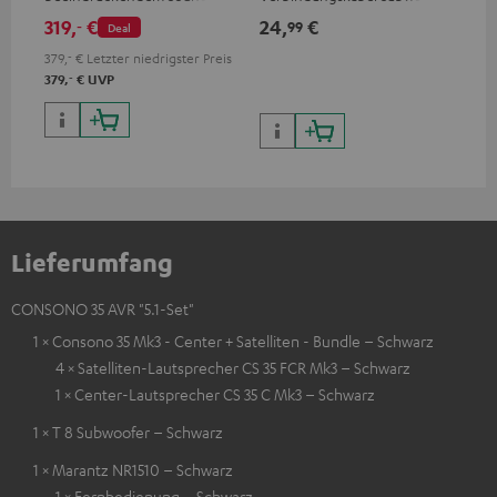
wertiger Verarbeitung
Cinch Mono
319,
€
24,
€
69
‐
99
Deal
379,
‐
€
Letzter niedrigster Preis
‐
379,
€
UVP
Lieferumfang
CONSONO 35 AVR "5.1-Set"
1 × Consono 35 Mk3 - Center + Satelliten - Bundle – Schwarz
4 × Satelliten-Lautsprecher CS 35 FCR Mk3 – Schwarz
1 × Center-Lautsprecher CS 35 C Mk3 – Schwarz
1 × T 8 Subwoofer – Schwarz
1 × Marantz NR1510 – Schwarz
1 × Fernbedienung – Schwarz