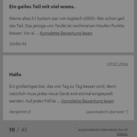
Ein geiles Teil mit viel wums.
Meine altes 5.1 System war von logitech z5500. War schon geil
das Teil. Das jetzige von Teufel ist nochmal ein Haufen Punkte
besser. Vor al
Komplette Bewertung lesen
Stefan M.
07.02.2026
Hallo
Ein großartiges Set, das von Tag zu Tag besser wird, denn
natürlich muss jedes neue Gerät erst einmal eingespielt
werden. Auf jeden Fall lie
Komplette Bewertung lesen
benjamin d.
(automatisch übersetzt *)
*
10
/ 45
automatisiert übersetzt durch
DeepL