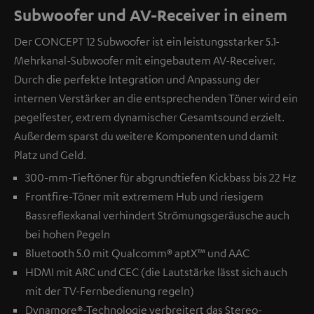
Subwoofer und AV-Receiver in einem
Der CONCEPT 12 Subwoofer ist ein leistungsstarker 5.1-
Mehrkanal-Subwoofer mit eingebautem AV-Receiver.
Durch die perfekte Integration und Anpassung der
internen Verstärker an die entsprechenden Töner wird ein
pegelfester, extrem dynamischer Gesamtsound erzielt.
Außerdem sparst du weitere Komponenten und damit
Platz und Geld.
300-mm-Tieftöner für abgrundtiefen Kickbass bis 22 Hz
Frontfire-Töner mit extremem Hub und riesigem
Bassreflexkanal verhindert Strömungsgeräusche auch
bei hohen Pegeln
Bluetooth 5.0 mit Qualcomm® aptX™ und AAC
HDMI mit ARC und CEC (die Lautstärke lässt sich auch
mit der TV-Fernbedienung regeln)
Dynamore®-Technologie verbreitert das Stereo-