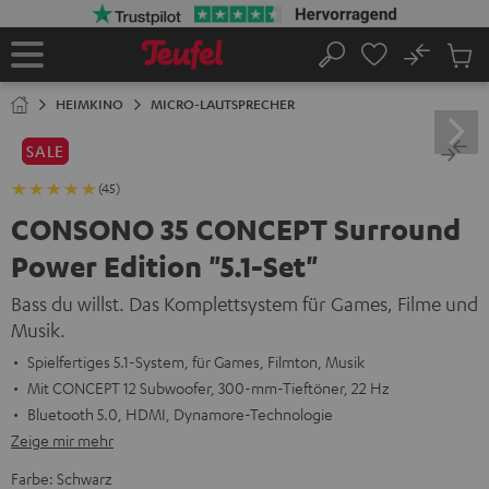
ZUM
NHALT
RINGEN
No
Abs
Startseite
Suche
Artike
im
HEIMKINO
MICRO-LAUTSPRECHER
Waren
SALE
(45)
CONSONO 35 CONCEPT Surround
Power Edition "5.1-Set"
Bass du willst. Das Komplettsystem für Games, Filme und
Musik.
Spielfertiges 5.1-System, für Games, Filmton, Musik
Mit CONCEPT 12 Subwoofer, 300-mm-Tieftöner, 22 Hz
Bluetooth 5.0, HDMI, Dynamore-Technologie
Zeige mir mehr
Farbe:
Schwarz