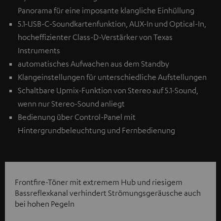
Panorama für eine imposante klangliche Einhüllung
5.1-USB-C-Soundkartenfunktion, AUX-In und Optical-In,
hocheffizienter Class-D-Verstärker von Texas
Instruments
automatisches Aufwachen aus dem Standby
Klangeinstellungen für unterschiedliche Aufstellungen
Schaltbare Upmix-Funktion von Stereo auf 5.1-Sound,
wenn nur Stereo-Sound anliegt
Bedienung über Control-Panel mit
Hintergrundbeleuchtung und Fernbedienung
Frontfire-Töner mit extremem Hub und riesigem
Bassreflexkanal verhindert Strömungsgeräusche auch
bei hohen Pegeln