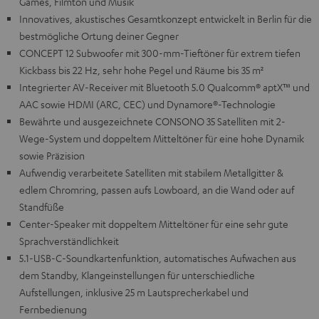
Games, Filmton und Musik
Innovatives, akustisches Gesamtkonzept entwickelt in Berlin für die
bestmögliche Ortung deiner Gegner
CONCEPT 12 Subwoofer mit 300-mm-Tieftöner für extrem tiefen
Kickbass bis 22 Hz, sehr hohe Pegel und Räume bis 35 m²
Integrierter AV-Receiver mit Bluetooth 5.0 Qualcomm® aptX™ und
AAC sowie HDMI (ARC, CEC) und Dynamore®-Technologie
Bewährte und ausgezeichnete CONSONO 35 Satelliten mit 2-
Wege-System und doppeltem Mitteltöner für eine hohe Dynamik
sowie Präzision
Aufwendig verarbeitete Satelliten mit stabilem Metallgitter &
edlem Chromring, passen aufs Lowboard, an die Wand oder auf
Standfüße
Center-Speaker mit doppeltem Mitteltöner für eine sehr gute
Sprachverständlichkeit
5.1-USB-C-Soundkartenfunktion, automatisches Aufwachen aus
dem Standby, Klangeinstellungen für unterschiedliche
Aufstellungen, inklusive 25 m Lautsprecherkabel und
Fernbedienung