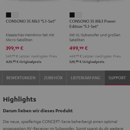
CONSONO
CONSONO
CONSONO
CONSONO
CONSONO 35 Mk3 "5.1-Set"
CONSONO 35 Mk3 Power
35
35
35
35
Edition "5.1-Set"
Mk3
Mk3
Mk3
Mk3
Klassisches Heimkino-Set mit
Mit XL-Subwoofer und großen
"5.1-
"5.1-
Power
Power
Micro-Satelliten
Satelliten
Set"
Set"
Edition
Edition
399,
€
499,
€
99
99
Schwarz
Weiß
"5.1-
"5.1-
349,
99
€
Letzter niedrigster Preis
449,
99
€
Letzter niedrigster Preis
Set"
Set"
99
99
429,
€
Originalpreis
529,
€
Originalpreis
Schwarz
Weiß
BEWERTUNGEN
ZUBEHÖR
LIEFERUMFANG
SUPPORT
Highlights
Darum lieben wir dieses Produkt
Die neue, spielfertige CONCEPT-Serie beherbergt einen optimal
angepassten AV-Receiver im Subwoofer. Somit sparst du dir weitere