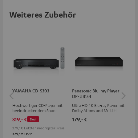
Weiteres Zubehör
YAMAHA CD-S303
Panasonic Blu-ray Player
1,5
DP-UB154
C7
Hochwertiger CD-Player mit
Ultra HD 4K Blu-ray Player mit
Ver
beeindruckendem Sound und
Dolby Atmos und Multi HDR-
Kab
wertiger Verarbeitung
Unterstützung inklusive
mm
319,
€
179,
€
19
‐
‐
Deal
HDR10+ für eine überragende
Bildqualität mit lebensechten
379,
‐
€
Letzter niedrigster Preis
Kontrasten und Farben
‐
379,
€
UVP