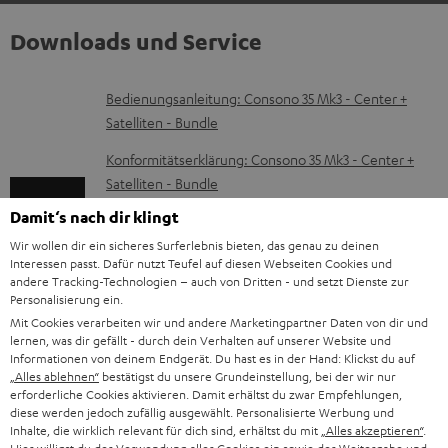
Downloads und Service
D
Bedienungsanleitung: Consono 35 Mk3 - Center +
Satelliten - Bundle
o
k
Konformitätserklärung: Consono 35 Mk3 - Center +
Satelliten - Bundle
u
m
Damit‘s nach dir klingt
Bedienungsanleitung: CONCEPT 12 Subwoofer
e
Wir wollen dir ein sicheres Surferlebnis bieten, das genau zu deinen
Konformitätserklärung: CONCEPT 12 Subwoofer
Interessen passt. Dafür nutzt Teufel auf diesen Webseiten Cookies und
n
andere Tracking-Technologien – auch von Dritten - und setzt Dienste zur
Quick Start Guide: CONCEPT 12 Subwoofer
Personalisierung ein.
t
Mit Cookies verarbeiten wir und andere Marketingpartner Daten von dir und
Safety Booklet: CONCEPT 12 Subwoofer
e
lernen, was dir gefällt - durch dein Verhalten auf unserer Website und
Informationen von deinem Endgerät. Du hast es in der Hand: Klickst du auf
z
„Alles ablehnen“
bestätigst du unsere Grundeinstellung, bei der wir nur
u
erforderliche Cookies aktivieren. Damit erhältst du zwar Empfehlungen,
diese werden jedoch zufällig ausgewählt. Personalisierte Werbung und
P
Hilfe zu diesem Produkt
m
Inhalte, die wirklich relevant für dich sind, erhältst du mit
„Alles akzeptieren“
.