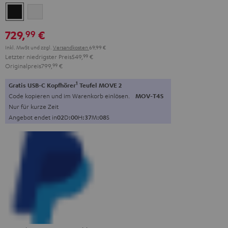
Schwarz
Weiß
729,
€
99
Inkl. MwSt
und zzgl.
Versandkosten
69,99 €
Letzter niedrigster Preis
549,
99
€
Originalpreis
799,
99
€
1
Gratis USB-C Kopfhörer
Teufel MOVE 2
Code kopieren und im Warenkorb einlösen.
MOV-T4S
Nur für kurze Zeit
Angebot endet in
0
2
D
:
0
0
H
:
3
7
M
:
0
6
S