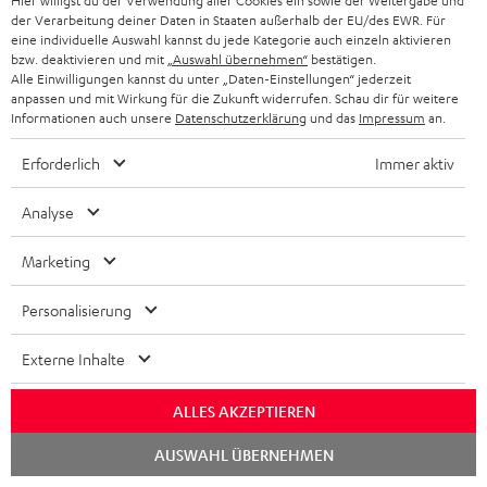
Hier willigst du der Verwendung aller Cookies ein sowie der Weitergabe und
r
H
der Verarbeitung deiner Daten in Staaten außerhalb der EU/des EWR. Für
o
e
eine individuelle Auswahl kannst du jede Kategorie auch einzeln aktivieren
bzw. deaktivieren und mit
„Auswahl übernehmen“
bestätigen.
d
r
Alle Einwilligungen kannst du unter „Daten-Einstellungen“ jederzeit
I
Versandinfos
anpassen und mit Wirkung für die Zukunft widerrufen. Schau dir für weitere
u
u
Informationen auch unsere
Datenschutzerklärung
und das
Impressum
an.
n
k
n
f
Erforderlich
Immer aktiv
t
t
o
F
e
Analyse
I
Gesetzliche Gewährleistung
r
A
r
n
m
Marketing
Q
l
f
a
s
a
Personalisierung
o
t
d
E
Elektrogeräte Rücknahme
r
i
Externe Inhalte
e
l
m
o
n
e
ALLES AKZEPTIEREN
a
n
k
Chat
t
e
AUSWAHL ÜBERNEHMEN
starten
A
Audio-Lexikon: Fachbegriffe schnell erklärt
t
i