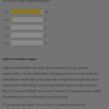
(4.96 von 5 bei 45 Bewertungen)
5
43
4
2
3
0
2
0
1
0
Unsere Kunden sagen
Viele Kunden loben den sehr guten, klaren Klang und den
powervollen, druckvollen Bass. Häufig genannt wird die einfache
Installation und Bedienung sowie der integrierte Verstärker (kein
zusätzlicher AVR nötig). Zahlreiche Käufer betonen den starken
Raum‑/Surround‑Effekt bei Filmen, Musik und Spielen sowie solide
Verarbeitung und umfangreiche Anschlüsse.
AI-generiert aus dem Text unserer Kundenrezensionen