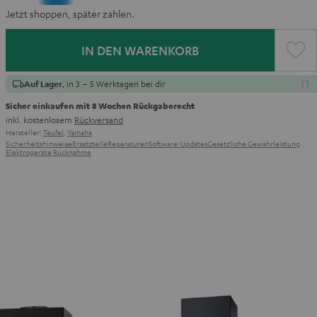
Jetzt shoppen, später zahlen.
IN DEN WARENKORB
, in 3 – 5 Werktagen bei dir
Auf Lager
Sicher einkaufen mit 8 Wochen Rückgaberecht
inkl. kostenlosem
Rückversand
Hersteller:
Teufel
,
Yamaha
Sicherheitshinweise
Ersatzteile
Reparaturen
Software-Updates
Gesetzliche Gewährleistung
Elektrogeräte Rücknahme