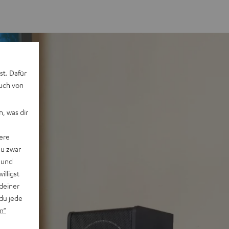
st. Dafür
auch von
, was dir
ere
du zwar
 und
willigst
deiner
du jede
n“