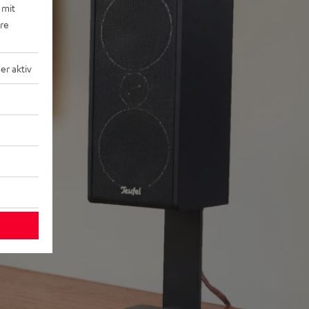
 mit
ere
r aktiv