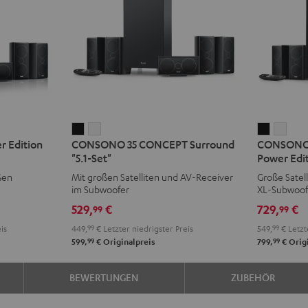
CONSONO
CONSONO
CONSO
CON
 Edition
CONSONO 35 CONCEPT Surround
CONSONO 
35
35
35
35
"5.1-Set"
Power Edit
CONCEPT
CONCEPT
CONCEP
CON
ßen
Mit großen Satelliten und AV-Receiver
Große Satel
Surround
Surround
Surroun
Surr
im Subwoofer
XL-Subwoof
"5.1-
"5.1-
Power
Powe
529,
€
729,
€
99
99
Set"
Set"
Edition
Editi
is
449,
99
€
Letzter niedrigster Preis
549,
99
€
Letzt
Schwarz
Weiß
"5.1-
"5.1-
99
99
599,
€
Originalpreis
799,
€
Origi
Set"
Set"
Schwarz
Weiß
BEWERTUNGEN
ZUBEHÖR