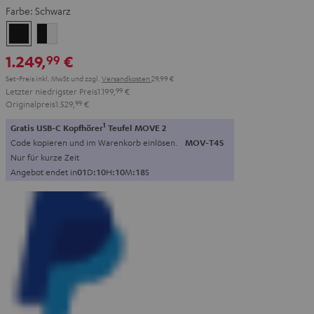
Farbe:
Schwarz
Schwarz
Schwarz
/
1.249,
€
99
Weiß
Set-Preis inkl. MwSt
und zzgl.
Versandkosten
29,99 €
Letzter niedrigster Preis
1.199,
99
€
Originalpreis
1.529,
99
€
1
Gratis USB-C Kopfhörer
Teufel MOVE 2
Code kopieren und im Warenkorb einlösen.
MOV-T4S
Nur für kurze Zeit
Angebot endet in
0
1
D
:
1
0
H
:
1
0
M
:
1
7
S