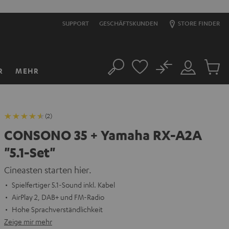
SUPPORT
GESCHÄFTSKUNDEN
STORE FINDER
No
R
MEHR
Suche
Mein
Artikel
Konto
im
Warenk
(2)
CONSONO 35 + Yamaha RX-A2A
"5.1-Set"
Cineasten starten hier.
Spielfertiger 5.1-Sound inkl. Kabel
AirPlay 2, DAB+ und FM-Radio
Hohe Sprachverständlichkeit
Zeige mir mehr