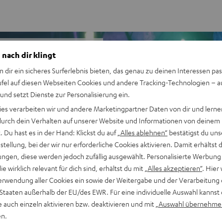
 nach dir klingt
n dir ein sicheres Surferlebnis bieten, das genau zu deinen Interessen pas
stungsstarken und gut
ufel auf diesen Webseiten Cookies und andere Tracking-Technologien – 
n, was du für einen Start in
 und setzt Dienste zur Personalisierung ein.
m Einzelkauf.
ies verarbeiten wir und andere Marketingpartner Daten von dir und lernen
- durch dein Verhalten auf unserer Website und Informationen von deinem
 Du hast es in der Hand: Klickst du auf
„Alles ablehnen“
bestätigst du uns
tellung, bei der wir nur erforderliche Cookies aktivieren. Damit erhältst 
und Micro-HiFi-Satelliten
ngen, diese werden jedoch zufällig ausgewählt. Personalisierte Werbung
eistung pro Kanal (8 Ohm,
die wirklich relevant für dich sind, erhältst du mit
„Alles akzeptieren“
. Hier 
 Apple Siri, Musik-
erwendung aller Cookies ein sowie der Weitergabe und der Verarbeitung 
eezer, Spotify uvm.
 Staaten außerhalb der EU/des EWR. Für eine individuelle Auswahl kannst 
n, leistungsstarken Raumklang
e auch einzeln aktivieren bzw. deaktivieren und mit
„Auswahl übernehme
oofer verwendbar, optional
en.