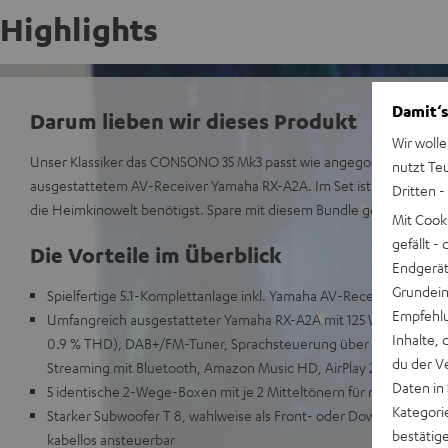
Highlights
Damit‘s
Darum lieben wir dieses Produkt
Wir wolle
Unser Klassiker das CONSONO 35 Mk3 passt wie angegossen zum lei
nutzt Te
ausgestattetem AV-Receiver Yamaha RX-A2A. Im Set ist alles enthalte
Dritten -
die Heimkinowelt benötigst. Spare mit diesem Bundle gegenüber de
Mit Cook
gefällt 
Die Vorteile im Überblick
Endgerät.
Grundeins
Spielfertige 5.1-Komplettanlage inkl. Yamaha AV-Receiver RX-A2A 
Empfehlu
Umfangreich ausgestatteter Yamaha RX-A2A mit 125 W Ausgangsl
Inhalte, 
0.9 % THD), DAB+/FM-Tuner, Sprachsteuerung über Amazon Alexa,
du der V
Streaming mit Bluetooth, Amazon Music HD, AirPlay 2, Napster, D
Daten in
5 identische 2-Wege-Boxen mit je 2 Mitteltönern für realistische
Kategori
Starker Subwoofer T 8, wahlweise als Front- oder Downfire-Subw
bestätig
kabellos ansteuerbar