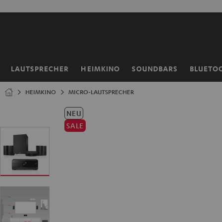
ZUM
NHALT
RINGEN
LAUTSPRECHER
HEIMKINO
SOUNDBARS
BLUETO
Startseite
HEIMKINO
MICRO-LAUTSPRECHER
NEU
SALE