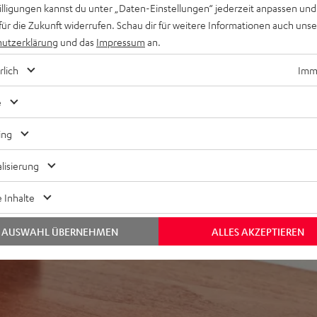
willigungen kannst du unter „Daten-Einstellungen“ jederzeit anpassen und
geringen Lautstärken
für die Zukunft widerrufen. Schau dir für weitere Informationen auch uns
utzerklärung
und das
Impressum
an.
rlich
Imme
e
ing
lisierung
 Inhalte
AUSWAHL ÜBERNEHMEN
ALLES AKZEPTIEREN