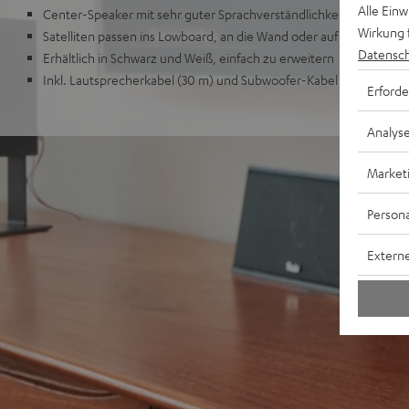
Alle Ein
Center-Speaker mit sehr guter Sprachverständlichkeit auch bei 
Wirkung 
Satelliten passen ins Lowboard, an die Wand oder auf Standfüße
Datensch
Erhältlich in Schwarz und Weiß, einfach zu erweitern
Inkl. Lautsprecherkabel (30 m) und Subwoofer-Kabel (2,5 m)
Erforde
Analys
Market
Persona
Externe