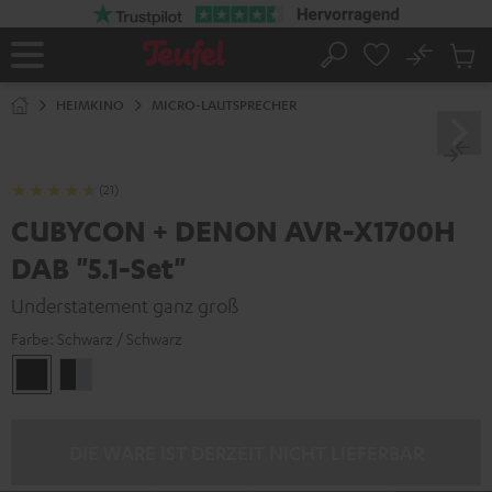
ZUM
NHALT
RINGEN
No
Abs
Startseite
Suche
Artike
im
HEIMKINO
MICRO-LAUTSPRECHER
Waren
(21)
CUBYCON + DENON AVR-X1700H
DAB "5.1-Set"
Understatement ganz groß
Farbe:
Schwarz / Schwarz
Schwarz
Schwarz
/
/
Schwarz
Silber
DIE WARE IST DERZEIT NICHT LIEFERBAR