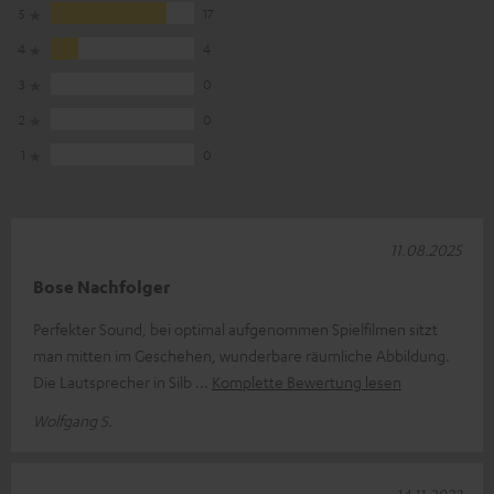
5
17
4
4
3
0
2
0
1
0
11.08.2025
Bose Nachfolger
Perfekter Sound, bei optimal aufgenommen Spielfilmen sitzt
man mitten im Geschehen, wunderbare räumliche Abbildung.
Die Lautsprecher in Silb
Komplette Bewertung lesen
Wolfgang S.