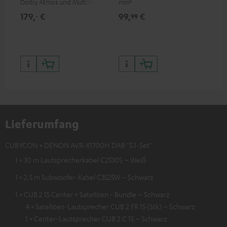
Dolby Atmos und Multi HDR-
mm²
Ver
Unterstützung inklusive
Ci
179,
€
99,
€
24
‐
99
HDR10+ für eine überragende
Bildqualität mit lebensechten
Kontrasten und Farben
Lieferumfang
CUBYCON + DENON AVR-X1700H DAB "5.1-Set"
1 × 30 m Lautsprecherkabel C2530S – Weiß
1 × 2,5 m Subwoofer-Kabel C3525W – Schwarz
1 × CUB 2 15 Center + Satelliten - Bundle – Schwarz
4 × Satelliten-Lautsprecher CUB 2 FR 15 (Stk) – Schwarz
1 × Center-Lautsprecher CUB 2 C 15 – Schwarz