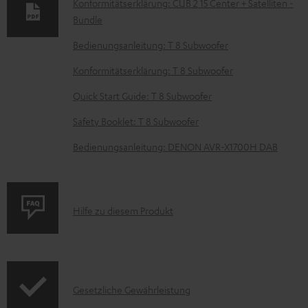
n
Konformitätserklärung: CUB 2 15 Center + Satelliten -
t
Bundle
e
Bedienungsanleitung: T 8 Subwoofer
z
Konformitätserklärung: T 8 Subwoofer
u
Quick Start Guide: T 8 Subwoofer
m
Safety Booklet: T 8 Subwoofer
H
e
Bedienungsanleitung: DENON AVR-X1700H DAB
r
u
n
P
Hilfe zu diesem Produkt
t
r
e
o
r
d
l
I
Gesetzliche Gewährleistung
u