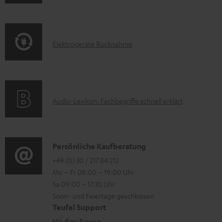
a
n
k
d
f
t
e
o
F
E
Elektrogeräte Rücknahme
n
r
A
l
m
Q
e
a
s
k
t
A
Audio-Lexikon: Fachbegriffe schnell erklärt
t
i
u
r
o
d
o
n
i
K
Persönliche Kaufberatung
g
e
o
o
+49 (0) 30 / 217 84 212
e
n
Mo – Fr 08:00 – 19:00 Uhr
-
n
r
z
Sa 09:00 – 17:30 Uhr
L
t
ä
u
Sonn- und Feiertage geschlossen
e
a
t
Teufel Support
r
x
k
Häufige Fragen