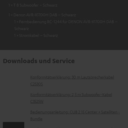
1 × T 8 Subwoofer – Schwarz
1 × Denon AVR-X1700H DAB – Schwarz
1 × Fernbedienung RC-1244 für DENON AVR-X1700H DAB –
Schwarz
1 × Stromkabel – Schwarz
Downloads und Service
D
Konformitätserklärung: 30 m Lautsprecherkabel
C2530S
o
k
Konformitätserklärung: 2,5 m Subwoofer-Kabel
C3525W
u
m
Bedienungsanleitung: CUB 2 15 Center + Satelliten -
Bundle
e