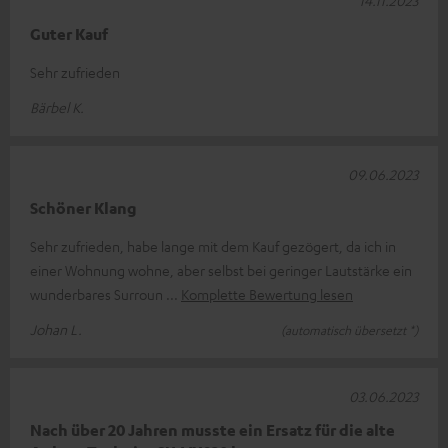
14.11.2023
Guter Kauf
Sehr zufrieden
Bärbel K.
09.06.2023
Schöner Klang
Sehr zufrieden, habe lange mit dem Kauf gezögert, da ich in
einer Wohnung wohne, aber selbst bei geringer Lautstärke ein
wunderbares Surroun
Komplette Bewertung lesen
Johan L.
(automatisch übersetzt *)
03.06.2023
Nach über 20 Jahren musste ein Ersatz für die alte