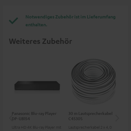
Notwendiges Zubehör ist im Lieferumfang
enthalten.
Weiteres Zubehör
Panasonic Blu-ray Player
30 m Lautsprecherkabel
5,
DP-UB154
C4530S
C3
Ultra HD 4K Blu-ray Player mit
Lautsprecherkabel 2 x 4,0
Ho