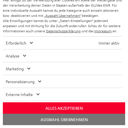
Hier willigst du der Verwendung aller Cookies ein sowie der Weitergabe und
Melde dich für den Newsletter an und erhalte bis zu
e
der Verarbeitung deiner Daten in Staaten außerhalb der EU/des EWR. Für
eine individuelle Auswahl kannst du jede Kategorie auch einzeln aktivieren
45 € als Dankeschön.
w
bzw. deaktivieren und mit
„Auswahl übernehmen“
bestätigen.
Alle Einwilligungen kannst du unter „Daten-Einstellungen“ jederzeit
s
anpassen und mit Wirkung für die Zukunft widerrufen. Schau dir für weitere
JETZT
EMAIL
l
Informationen auch unsere
Datenschutzerklärung
und das
Impressum
an.
ANME
WIDGET
e
Erforderlich
Immer aktiv
t
Analyse
t
e
Marketing
r
Personalisierung
a
n
Externe Inhalte
Kategorien
m
HEIMKINO
e
ALLES AKZEPTIEREN
Unternehmen
l
Chat
AUSWAHL ÜBERNEHMEN
HEIMKINO-KOMPLETTANLAGEN
starten
SUPPORT
d
Teufel Onlineshops