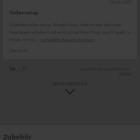
26.01.2023
Tolles setup
Qualitativ tolles setup, klanglich top, habs im sale zwischen
Feiertagen erhalten und es ist p/l technisch top, macht Spaß zu
hören, ich tra
Komplette Bewertung lesen
Dennis H.
*
10
/ 21
automatisiert übersetzt durch
DeepL
MEHR ANZEIGEN
Zubehör