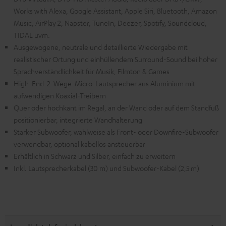
Works with Alexa, Google Assistant, Apple Siri, Bluetooth, Amazon
Music, AirPlay 2, Napster, TuneIn, Deezer, Spotify, Soundcloud,
TIDAL uvm.
Ausgewogene, neutrale und detaillierte Wiedergabe mit
realistischer Ortung und einhüllendem Surround-Sound bei hoher
Sprachverständlichkeit für Musik, Filmton & Games
High-End-2-Wege-Micro-Lautsprecher aus Aluminium mit
aufwendigen Koaxial-Treibern
Quer oder hochkant im Regal, an der Wand oder auf dem Standfuß
positionierbar, integrierte Wandhalterung
Starker Subwoofer, wahlweise als Front- oder Downfire-Subwoofer
verwendbar, optional kabellos ansteuerbar
Erhältlich in Schwarz und Silber, einfach zu erweitern
Inkl. Lautsprecherkabel (30 m) und Subwoofer-Kabel (2,5 m)