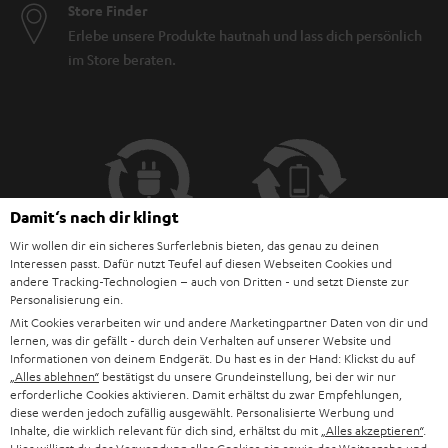
Store Finder
Erlebe unsere Produkte hautnah und lass dich persönlich
im Store beraten.
Damit‘s nach dir klingt
Wir wollen dir ein sicheres Surferlebnis bieten, das genau zu deinen
Interessen passt. Dafür nutzt Teufel auf diesen Webseiten Cookies und
andere Tracking-Technologien – auch von Dritten - und setzt Dienste zur
Personalisierung ein.
Mit Cookies verarbeiten wir und andere Marketingpartner Daten von dir und
BIS ZU
lernen, was dir gefällt - durch dein Verhalten auf unserer Website und
45 €
Informationen von deinem Endgerät. Du hast es in der Hand: Klickst du auf
„Alles ablehnen“
bestätigst du unsere Grundeinstellung, bei der wir nur
RABATT
erforderliche Cookies aktivieren. Damit erhältst du zwar Empfehlungen,
diese werden jedoch zufällig ausgewählt. Personalisierte Werbung und
Inhalte, die wirklich relevant für dich sind, erhältst du mit
„Alles akzeptieren“
.
N
Wähle deinen Gutschein!