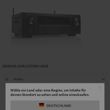
DENON AVR-X1700H DAB
Radio
Abmessungen
Wähle ein Land oder eine Region, um Inhalte für
deinen Standort zu sehen und online einzukaufen.
Anschlüsse
DEUTSCHLAND