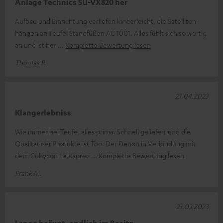
Anlage Technics SU-VX820 her
Aufbau und Einrichtung verliefen kinderleicht, die Satelliten
hängen an Teufel Standfüßen AC 1001. Alles fühlt sich so wertig
an und ist her
Komplette Bewertung lesen
Thomas P.
21.04.2023
Klangerlebniss
Wie immer bei Teufe, alles prima. Schnell geliefert und die
Qualität der Produkte ist Top. Der Denon in Verbindung mit
dem Cubycon Lautsprec
Komplette Bewertung lesen
Frank M.
21.03.2023