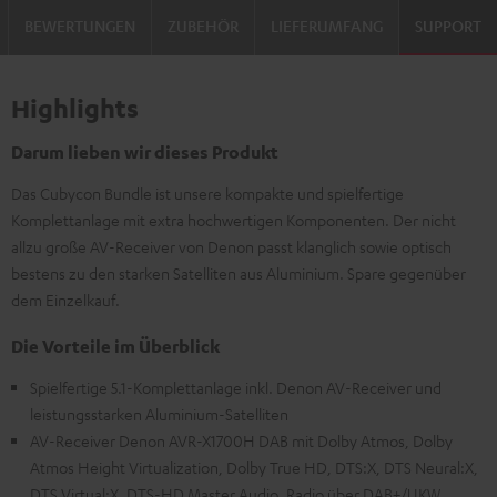
BEWERTUNGEN
ZUBEHÖR
LIEFERUMFANG
SUPPORT
Highlights
Darum lieben wir dieses Produkt
Das Cubycon Bundle ist unsere kompakte und spielfertige
Komplettanlage mit extra hochwertigen Komponenten. Der nicht
allzu große AV-Receiver von Denon passt klanglich sowie optisch
bestens zu den starken Satelliten aus Aluminium. Spare gegenüber
dem Einzelkauf.
Die Vorteile im Überblick
Spielfertige 5.1-Komplettanlage inkl. Denon AV-Receiver und
leistungsstarken Aluminium-Satelliten
AV-Receiver Denon AVR-X1700H DAB mit Dolby Atmos, Dolby
Atmos Height Virtualization, Dolby True HD, DTS:X, DTS Neural:X,
DTS Virtual:X, DTS-HD Master Audio, Radio über DAB+/UKW,