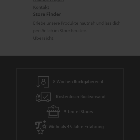
e
G
i
Kontakt
t
R
a
Store Finder
k
d
ü
r
Erlebe unsere Produkte hautnah und lass dich
o
a
c
a
persönlich im Store beraten.
n
t
k
Übersicht
n
e
n
t
n
a
i
h
e
m
8 Wochen Rückgaberecht
e
Kostenloser Rückversand
9 Teufel Stores
Mehr als 45 Jahre Erfahrung