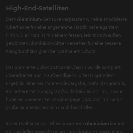
High-End-Satelliten
Dem
Aluminium
-Gehäuse verpassten wir eine anodisierte
Oberfläche für eine angenehme Haptik bei elegantem
Finish. Die Front ist mit einem festen, leicht nach außen
gewölbten Aluminium-Gitter versehen für eine bessere
Klangdurchlässigkeit bei optimalem Schutz.
Das prämierte Cubycon Koaxial Chassis wurde komplett
überarbeitet und in aufwendigen Hörtests optimiert.
Ergebnis: eine neutralere Wiedergabe, mehr Klangdetails,
ein höherer Wirkungsgrad (90 dB bei 2,83 V / 1 m) , sowie
höherer, unverzerrter Maximalpegel (100 dB/1 m). Selbst
große Räume lassen sich damit beschallen.
In dem Gehäuse aus reflexionsarmem
Aluminium
kommt
ein spezieller Koaxial-Treiber zum Einsatz. Er besteht aus