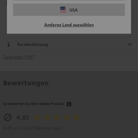
Wiedergabe
USA
Elektronik
Anderes Land auswählen
Streaming-Dienste
Fernbedienung
Datenblatt [PDF]
Bewertungen
So bewerten Kunden dieses Produkt
4.81
(4.81 von 5 bei 21 Bewertungen)