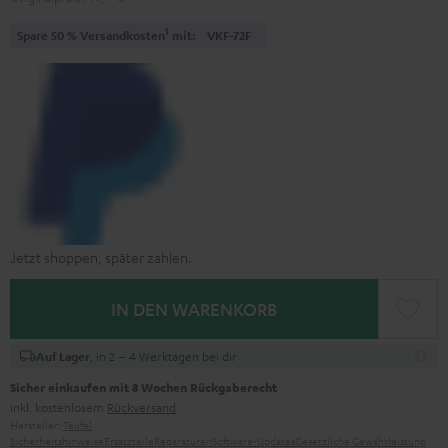
1
Spare 50 % Versandkosten
mit:
VKF-72F
Jetzt shoppen, später zahlen.
IN DEN WARENKORB
, in 2 – 4 Werktagen bei dir
Auf Lager
Sicher einkaufen mit 8 Wochen Rückgaberecht
inkl. kostenlosem
Rückversand
Hersteller:
Teufel
Sicherheitshinweise
Ersatzteile
Reparaturen
Software-Updates
Gesetzliche Gewährleistung