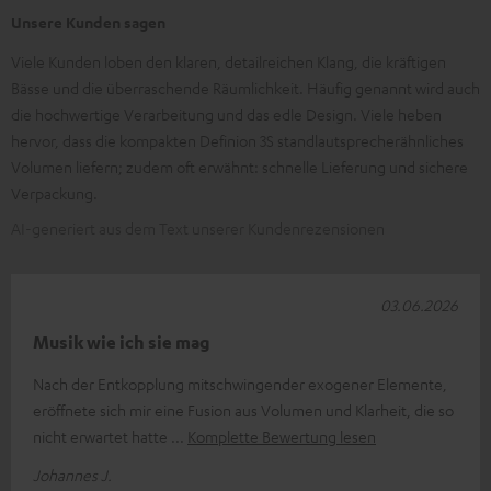
Unsere Kunden sagen
Viele Kunden loben den klaren, detailreichen Klang, die kräftigen
Bässe und die überraschende Räumlichkeit. Häufig genannt wird auch
die hochwertige Verarbeitung und das edle Design. Viele heben
hervor, dass die kompakten Definion 3S standlautsprecherähnliches
Volumen liefern; zudem oft erwähnt: schnelle Lieferung und sichere
Verpackung.
AI-generiert aus dem Text unserer Kundenrezensionen
03.06.2026
Musik wie ich sie mag
Nach der Entkopplung mitschwingender exogener Elemente,
eröffnete sich mir eine Fusion aus Volumen und Klarheit, die so
nicht erwartet hatte
Komplette Bewertung lesen
Johannes J.