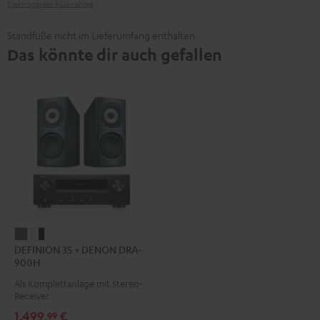
Elektrogeräte Rücknahme
Standfüße nicht im Lieferumfang enthalten
Das könnte dir auch gefallen
DEFINION
DEFINION
DEFINION 3S + DENON DRA-
3S
3S
900H
+
+
Als Komplettanlage mit Stereo-
DENON
DENON
Receiver
DRA-
DRA-
1.499,
€
99