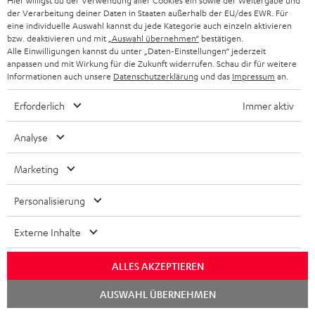
Hier willigst du der Verwendung aller Cookies ein sowie der Weitergabe und
der Verarbeitung deiner Daten in Staaten außerhalb der EU/des EWR. Für
eine individuelle Auswahl kannst du jede Kategorie auch einzeln aktivieren
bzw. deaktivieren und mit
„Auswahl übernehmen“
bestätigen.
Alle Einwilligungen kannst du unter „Daten-Einstellungen“ jederzeit
anpassen und mit Wirkung für die Zukunft widerrufen. Schau dir für weitere
Informationen auch unsere
Datenschutzerklärung
und das
Impressum
an.
Lieferumfang
Erforderlich
Immer aktiv
DEFINION 3S
Analyse
2 × Satelliten-Lautsprecher DEF 3S FCR – Weiß / Schwarz
4 × Gummifüße für DEF 3 S (Set) (ET)
Marketing
1 × Fußplatte DEF 3S FRB (Paar) – Schwarz
Personalisierung
Standfüße nicht im Lieferumfang enthalten
Externe Inhalte
ALLES AKZEPTIEREN
Downloads und Service
Chat
AUSWAHL ÜBERNEHMEN
starten
D
Bedienungsanleitung: Satelliten-Lautsprecher DEF 3S