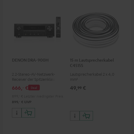
DENON DRA-900H
15 m Lautsprecherkabel
C4515S
2.2-Stereo-AV-Netzwerk-
Lautsprecherkabel 2 x 4,0
Receiver der Spitzenklasse mit
mm²
145 Watt pro Kanal an 6 Ohm,
666,
€
49,
€
‐
99
Deal
USB-Playback sowie weitere
analoge und digitale
899,
‐
€
Letzter niedrigster Preis
Eingänge, 6 HDMI-Eingänge
‐
899,
€
UVP
und 1 HDMI Ausgang mit
Unterstützung für 8K, 3D,
HDCP 2.3, HDR10+, ARC/eARC
und Dolby Vision