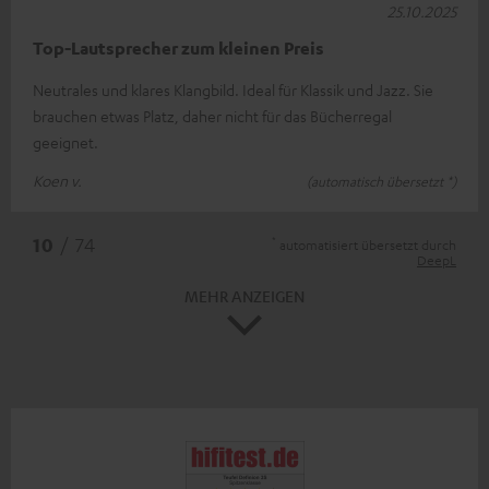
25.10.2025
Top-Lautsprecher zum kleinen Preis
Neutrales und klares Klangbild. Ideal für Klassik und Jazz. Sie
brauchen etwas Platz, daher nicht für das Bücherregal
geeignet.
Koen v.
(automatisch übersetzt *)
*
10
/ 74
automatisiert übersetzt durch
DeepL
MEHR ANZEIGEN