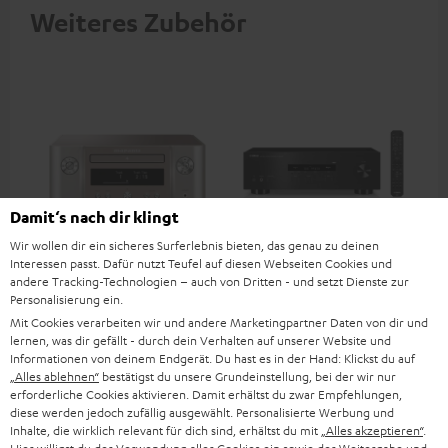
Weiteres Zubehör
Damit‘s nach dir klingt
Wir wollen dir ein sicheres Surferlebnis bieten, das genau zu deinen
Interessen passt. Dafür nutzt Teufel auf diesen Webseiten Cookies und
MARANTZ M-CR612
Yamaha R-S202D
Ya
andere Tracking-Technologien – auch von Dritten - und setzt Dienste zur
Personalisierung ein.
Stereo-Netzwerk-CD-Receiver
2.0-Stereo-Receiver der
2.1
Mit Cookies verarbeiten wir und andere Marketingpartner Daten von dir und
der Spitzenklasse für
Einstiegsklasse mit 115 Watt
Obe
lernen, was dir gefällt - durch dein Verhalten auf unserer Website und
Kompaktlautsprecher und
pro Kanal an 4 Ohm (bei 1
Kan
Informationen von deinem Endgerät. Du hast es in der Hand: Klickst du auf
799,
€
239,
€
64
‐
‐
Deal
kleinere Räume
kHz, 0.7 % THD)
0.7
„Alles ablehnen“
bestätigst du unsere Grundeinstellung, bei der wir nur
269,
‐
€
Letzter niedrigster Preis
799
erforderliche Cookies aktivieren. Damit erhältst du zwar Empfehlungen,
‐
269,
€
UVP
799
diese werden jedoch zufällig ausgewählt. Personalisierte Werbung und
Inhalte, die wirklich relevant für dich sind, erhältst du mit
„Alles akzeptieren“
.