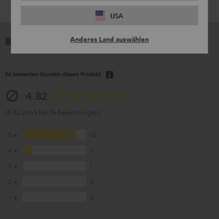
USA
Bewertungen
Anderes Land auswählen
So bewerten Kunden dieses Produkt
4.82
(4.82 von 5 bei 74 Bewertungen)
5
62
4
11
3
1
2
0
1
0