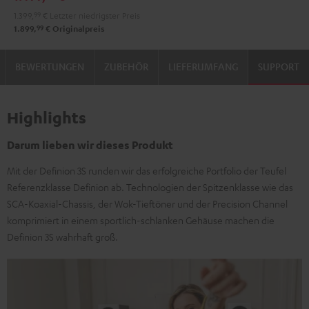
900H
900H
1.399,
99
€
Letzter niedrigster Preis
Anthrazit
Weiß
99
1.899,
€
Originalpreis
/
Schwarz
BEWERTUNGEN
ZUBEHÖR
LIEFERUMFANG
SUPPORT
Highlights
Darum lieben wir dieses Produkt
Mit der Definion 3S runden wir das erfolgreiche Portfolio der Teufel
Referenzklasse Definion ab. Technologien der Spitzenklasse wie das
SCA-Koaxial-Chassis, der Wok-Tieftöner und der Precision Channel
komprimiert in einem sportlich-schlanken Gehäuse machen die
Definion 3S wahrhaft groß.