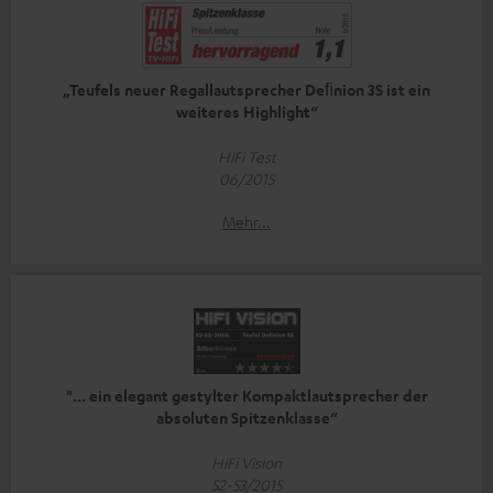
„Teufels neuer Regallautsprecher Deﬁnion 3S ist ein
weiteres Highlight“
HiFi Test
06/2015
Mehr...
"... ein elegant gestylter Kompaktlautsprecher der
absoluten Spitzenklasse“
HiFi Vision
52-53/2015