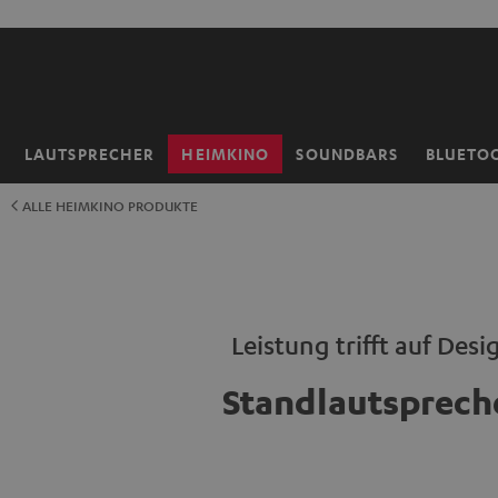
ZUM
NHALT
RINGEN
LAUTSPRECHER
HEIMKINO
SOUNDBARS
BLUETO
Startseite
ALLE HEIMKINO PRODUKTE
Leistung trifft auf Desi
Standlautsprech