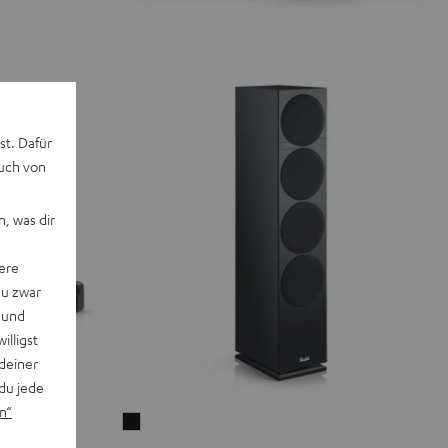
st. Dafür
auch von
, was dir
ere
du zwar
 und
willigst
deiner
du jede
n“
THEATER
500