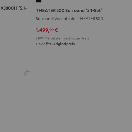
THEATER
500
X3800H "5.1-
THEATER 500 Surround "5.1-Set"
Surround
Surround-Variante der THEATER 500
"5.1-
Set"
1.499,
€
99
Schwarz
1.199,
99
€
Letzter niedrigster Preis
99
1.699,
€
Originalpreis