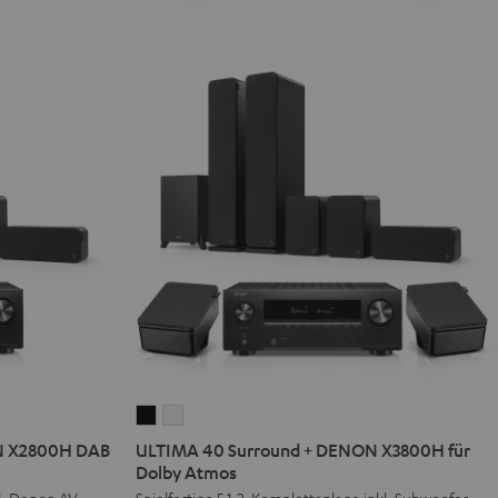
ULTIMA
ULTIMA
40
40
N X2800H DAB
ULTIMA 40 Surround + DENON X3800H für
Surround
Surround
Dolby Atmos
+
+