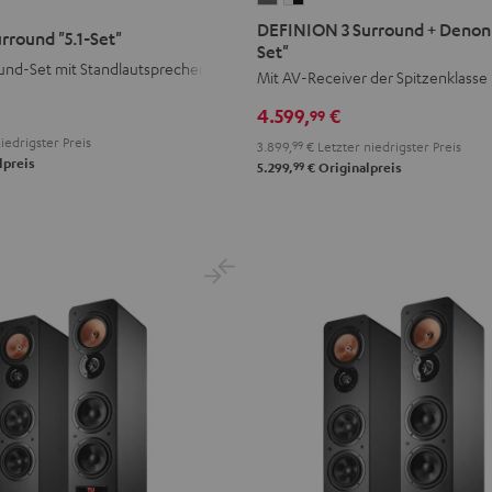
N
3
3
DEFINION 3 Surround + Denon 
rround "5.1-Set"
Surround
Surround
Set"
nd-Set mit Standlautsprechern
+
+
Mit AV-Receiver der Spitzenklasse
Denon
Denon
4.599,
€
99
X3800H
X3800H
iedrigster Preis
3.899,
99
€
Letzter niedrigster Preis
"5.1-
"5.1-
lpreis
99
5.299,
€
Originalpreis
Set"
Set"
Anthrazit
Weiß
/
Schwarz