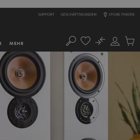
SUPPORT
GESCHÄFTSKUNDEN
STORE FINDER
No
R
MEHR
Suche
Mein
Artikel
Konto
im
Warenk