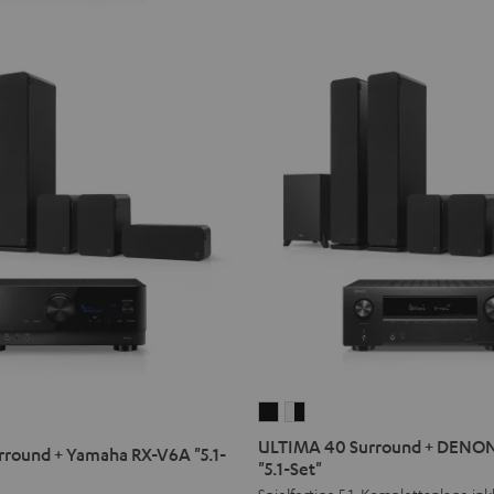
ULTIMA
ULTIMA
40
40
ULTIMA 40 Surround + DENO
round + Yamaha RX-V6A "5.1-
Surround
Surround
"5.1-Set"
+
+