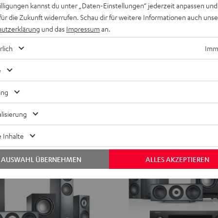
ULTIMA 40 Surround Power Edi
willigungen kannst du unter „Daten-Einstellungen“ jederzeit anpassen und
Surround
Surround
für die Zukunft widerrufen. Schau dir für weitere Informationen auch uns
äulen aus Aluminium
Mit XXL-Subwoofer
Power
Power
utzerklärung
und das
Impressum
an.
Edition
Edition
999,
€
99
"5.1-
"5.1-
rlich
Imme
drigster Preis
899,
99
€
Letzter niedrigster Preis
Set"
Set"
99
preis
1.149,
€
Originalpreis
Schwarz
Weiß
e
ing
lisierung
 Inhalte
AUSWAHL ÜBERNEHMEN
ALLES AKZEPTIEREN