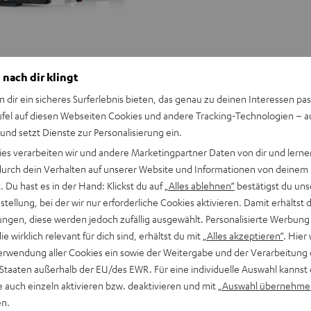
 nach dir klingt
n dir ein sicheres Surferlebnis bieten, das genau zu deinen Interessen pas
ufel auf diesen Webseiten Cookies und andere Tracking-Technologien – 
 und setzt Dienste zur Personalisierung ein.
ies verarbeiten wir und andere Marketingpartner Daten von dir und lernen
- durch dein Verhalten auf unserer Website und Informationen von deinem
 Du hast es in der Hand: Klickst du auf
„Alles ablehnen“
bestätigst du uns
tellung, bei der wir nur erforderliche Cookies aktivieren. Damit erhältst 
ngen, diese werden jedoch zufällig ausgewählt. Personalisierte Werbung
die wirklich relevant für dich sind, erhältst du mit
„Alles akzeptieren“
. Hier 
erwendung aller Cookies ein sowie der Weitergabe und der Verarbeitung 
 Staaten außerhalb der EU/des EWR. Für eine individuelle Auswahl kannst 
e auch einzeln aktivieren bzw. deaktivieren und mit
„Auswahl übernehme
ULTIMA
ULTIMA
en.
40
40