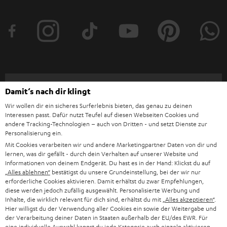
t
t
e
r
a
n
Kategorien
Damit‘s nach dir klingt
m
Wir wollen dir ein sicheres Surferlebnis bieten, das genau zu deinen
HEIMKINO
e
Unternehmen
Interessen passt. Dafür nutzt Teufel auf diesen Webseiten Cookies und
l
andere Tracking-Technologien – auch von Dritten - und setzt Dienste zur
HEIMKINO-KOMPLETTANLAGEN
Personalisierung ein.
SUPPORT
d
Teufel Onlineshops
Mit Cookies verarbeiten wir und andere Marketingpartner Daten von dir und
SOUNDBAR
u
lernen, was dir gefällt - durch dein Verhalten auf unserer Website und
KARRIERE
Informationen von deinem Endgerät. Du hast es in der Hand: Klickst du auf
DEUTSCHLAND
n
„Alles ablehnen“
bestätigst du unsere Grundeinstellung, bei der wir nur
HIFI-LAUTSPRECHER
PRESSE & MARKETING
erforderliche Cookies aktivieren. Damit erhältst du zwar Empfehlungen,
g
diese werden jedoch zufällig ausgewählt. Personalisierte Werbung und
ÖSTERREICH
SMART HOME
Inhalte, die wirklich relevant für dich sind, erhältst du mit
„Alles akzeptieren“
.
GESCHÄFTSKUNDEN
Hier willigst du der Verwendung aller Cookies ein sowie der Weitergabe und
der Verarbeitung deiner Daten in Staaten außerhalb der EU/des EWR. Für
SCHWEIZ
BLUETOOTH-LAUTSPRECHER
PARTNERPROGRAMM
eine individuelle Auswahl kannst du jede Kategorie auch einzeln aktivieren