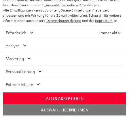
bzw. deaktivieren und mit
„Auswahl übernehmen“
bestätigen.
KOPFHÖRER
Alle Einwilligungen kannst du unter „Daten-Einstellungen“ jederzeit
NIEDERLANDE
BLOG
anpassen und mit Wirkung für die Zukunft widerrufen. Schau dir für weitere
Informationen auch unsere
Datenschutzerklärung
und das
Impressum
an.
BLUETOOTH-KOPFHÖRER
NEWSLETTER
BELGIEN
Erforderlich
Immer aktiv
STEREOANLAGEN
STORES
FRANKREICH
Analyse
LAUTSPRECHER
DEINE VORTEILE BEI TEUFEL
Marketing
POLEN
ULTIMA-SERIE
TEUFEL STORY
Personalisierung
IN-EAR-KOPFHÖRER
SPANIEN
UNSER MANAGEMENT
FANSHOP
Externe Inhalte
NACHHALTIGKEIT
ITALIEN
NEUHEITEN
Technische Änderungen, Tippfehler und Irrtum vorbehalten. Das auf unseren
ALLES AKZEPTIEREN
UNSERE WERTE
Fotos abgebildete Zubehör ist nicht im Lieferumfang enthalten. Etwaige
USA
Chat
AUSWAHL ÜBERNEHMEN
Entsorgungsgebühren für Batterien sind im Preis inbegriffen.
starten
BILDUNGSRABATT
©2026 Lautsprecher Teufel GmbH - All rights reserved.
WEITERE LÄNDER
GESCHENKGUTSCHEIN