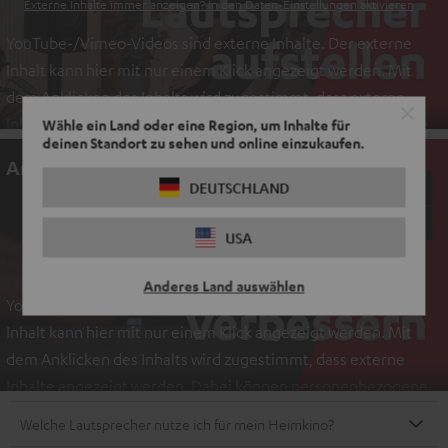
Externe Inhalte immer anzeigen? In den Daten‑Einstellungen aktivieren
YouTube-/Vimeo-Videos sind externe Inhalte. Der externe
Inhalt kann hier mit nur einem Klick angezeigt werden. Mit
dem Anklicken des Inhalts wird zugestimmt, dass externe
Inhalte angezeigt werden. Dabei können personenbezogene
Wähle ein Land oder eine Region, um Inhalte für
deinen Standort zu sehen und online einzukaufen.
Daten an Drittplattformen übermittelt werden.
Weitere
An dieser Stelle befindet sich ein Video
Informationen sind in der Datenschutzerklärung unter I zu
DEUTSCHLAND
finden
.
EINMALIG ZUSTIMMEN UND ANZEIGEN
USA
Externe Inhalte immer anzeigen? In den Daten‑Einstellungen aktivieren
Anderes Land auswählen
YouTube-/Vimeo-Videos sind externe Inhalte. Der externe
Inhalt kann hier mit nur einem Klick angezeigt werden. Mit
dem Anklicken des Inhalts wird zugestimmt, dass externe
Inhalte angezeigt werden. Dabei können personenbezogene
Daten an Drittplattformen übermittelt werden.
Weitere
Welche Lautsprecher nutze ich für mein Heimkino?
Informationen sind in der Datenschutzerklärung unter I zu