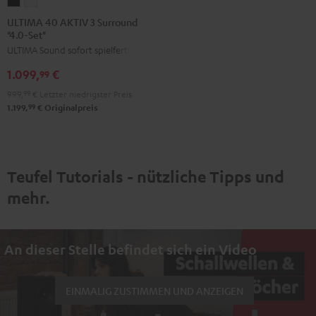
ULTIMA
ULTIMA
40
40
ULTIMA 40 AKTIV 3 Surround
"4.0-Set"
AKTIV
AKTIV
ULTIMA Sound sofort spielfertig
3
3
Surround
Surround
1.099,
€
99
"4.0-
"4.0-
999,
99
€
Letzter niedrigster Preis
Set"
Set"
99
1.199,
€
Originalpreis
Schwarz
Weiß
Teufel Tutorials - nützliche Tipps und
mehr.
An dieser Stelle befindet sich ein Video
EINMALIG ZUSTIMMEN UND ANZEIGEN