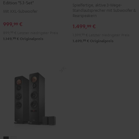
Surround
Surround
Edition "5.1-Set"
Spielfertige, aktive 3-Wege-
3
3
Power
Power
Standlautsprecher mit Subwoofer &
Mit XXL-Subwoofer
Club
Club
Edition
Edition
Rearspeakern
Edition
Edition
"5.1-
"5.1-
999,
€
99
1.499,
€
99
Surround
Surround
Set"
Set"
899,
99
€
Letzter niedrigster Preis
1.399,
99
€
Letzter niedrigster Preis
"4.1-
"4.1-
Schwarz
Weiß
99
1.149,
€
Originalpreis
99
1.699,
€
Originalpreis
Set"
Set"
Schwarz
Weiß