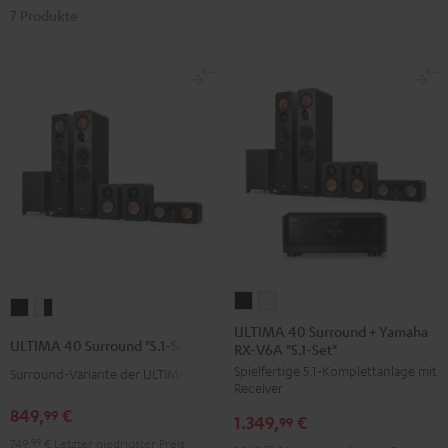
7 Produkte
ULTIMA
ULTIMA
ULTIMA
ULTIMA
40
40
ULTIMA 40 Surround + Yamaha
40
40
ULTIMA 40 Surround "5.1-Set"
RX-V6A "5.1-Set"
Surround
Surround
Surround
Surround
Spielfertige 5.1‑Komplettanlage mit
+
+
Surround-Variante der ULTIMA 40
"5.1-
"5.1-
Receiver
Yamaha
Yamaha
Set"
Set"
849,
€
99
1.349,
€
RX-
RX-
99
Schwarz
Weiß
749,
99
€
Letzter niedrigster Preis
V6A
V6A