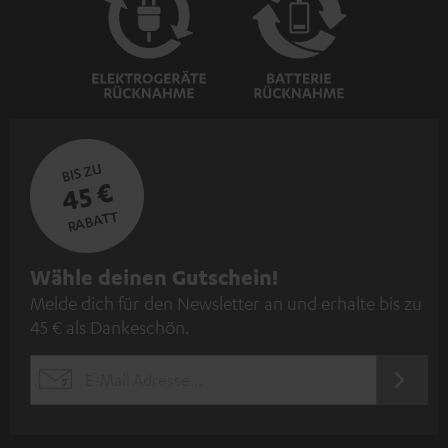
BIS ZU
45 €
RABATT
N
Wähle deinen Gutschein!
Melde dich für den Newsletter an und erhalte bis zu
e
45 € als Dankeschön.
w
s
JETZT
EMAIL
l
ANME
WIDGET
e