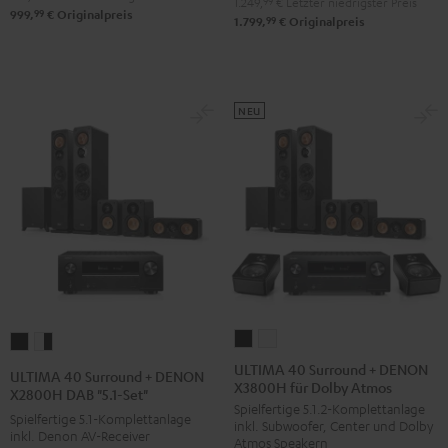
1.249,
99
€
Letzter niedrigster Preis
/
99
999,
€
Originalpreis
"5.1-
"5.1-
99
1.799,
€
Originalpreis
Schwarz
Set"
Set"
Schwarz
Weiß
NEU
ULTIMA
ULTIMA
ULTIMA
ULTIMA
40
40
40
40
ULTIMA 40 Surround + DENON
ULTIMA 40 Surround + DENON
X3800H für Dolby Atmos
Surround
Surround
Surround
Surround
X2800H DAB "5.1-Set"
Spielfertige 5.1.2-Komplettanlage
+
+
+
+
Spielfertige 5.1-Komplettanlage
inkl. Subwoofer, Center und Dolby
DENON
DENON
inkl. Denon AV-Receiver
DENON
DENON
Atmos Speakern