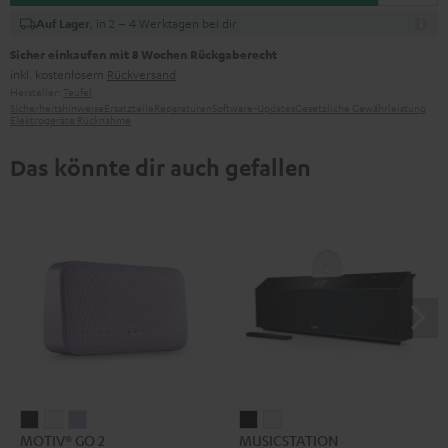
, in 2 – 4 Werktagen bei dir
Auf Lager
Sicher einkaufen mit 8 Wochen Rückgaberecht
inkl. kostenlosem
Rückversand
Hersteller:
Teufel
Sicherheitshinweise
Ersatzteile
Reparaturen
Software-Updates
Gesetzliche Gewährleistung
Elektrogeräte Rücknahme
Das könnte dir auch gefallen
MOTIV®
MOTIV®
MOTIV®
MUSICSTATION
MUSICSTATION
MOTIV® GO 2
MUSICSTATION
GO
GO
GO
Schwarz
Weiß