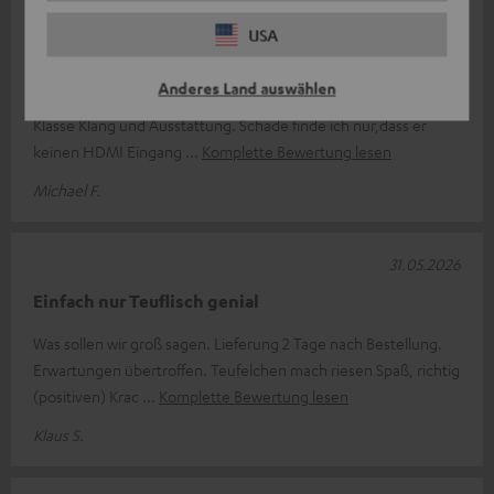
19.06.2026
USA
Motiv XL
Anderes Land auswählen
Grundsätzlich bin ich extrem zufrieden mit dem Lautsprecher.
Klasse Klang und Ausstattung. Schade finde ich nur,dass er
keinen HDMI Eingang
Komplette Bewertung lesen
Michael F.
31.05.2026
Einfach nur Teuflisch genial
Was sollen wir groß sagen. Lieferung 2 Tage nach Bestellung.
Erwartungen übertroffen. Teufelchen mach riesen Spaß, richtig
(positiven) Krac
Komplette Bewertung lesen
Klaus S.