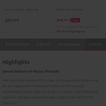
2
2
2
Mobil, elegant, vielseitig
Radio mit CD-Player
Night
Silver
Soft
Black
White
Lavender
229,
€
399,
€
99
99
Deal
499,
99
€
Letzter niedrigster Preis
99
599,
€
Originalpreis
BEWERTUNGEN
ZUBEHÖR
LIEFERUMFANG
SUPPORT
Highlights
Darum lieben wir dieses Produkt
Hier kommt die einzige HiFi-Anlage, die du jemals benötigen wirst.
Sie ist ausgestattet mit aktueller Streaming-Technologie,
erstklassigem Sound, lässt sich einfach einrichten und kinderleicht
bedienen. Mit dem integrierten Akku trägst du den MOTIV® XL
überall hin.