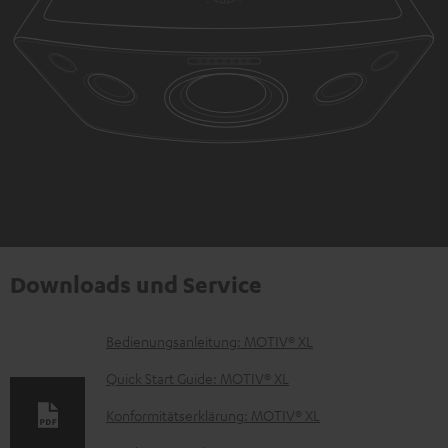
Downloads und Service
D
Bedienungsanleitung: MOTIV® XL
o
Quick Start Guide: MOTIV® XL
k
Konformitätserklärung: MOTIV® XL
u