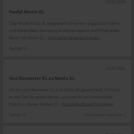
27.01.2026
Teufel Motiv XL
“Die Teufel Motiu XL begeistert mit einem unglaublich tiefen
und klaren Bass. Der Klang ist hervorragend und erfüllt jeden
Raum mit reiner Q
Komplette Bewertung lesen
Ruszlan K.
15.01.2026
Von Boomster XL zu Motiv XL
Ich bin vom Boomster XL zum Motiv XL gewechselt. Ich fand,
es war Zeit für etwas Neues, und was für ein Unterschied
zwischen diesen beiden G
Komplette Bewertung lesen
Sander K.
(automatisch übersetzt *)