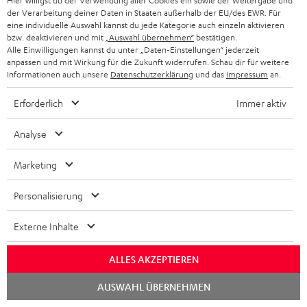
Hier willigst du der Verwendung aller Cookies ein sowie der Weitergabe und
der Verarbeitung deiner Daten in Staaten außerhalb der EU/des EWR. Für
eine individuelle Auswahl kannst du jede Kategorie auch einzeln aktivieren
bzw. deaktivieren und mit
„Auswahl übernehmen“
bestätigen.
Alle Einwilligungen kannst du unter „Daten-Einstellungen“ jederzeit
anpassen und mit Wirkung für die Zukunft widerrufen. Schau dir für weitere
Informationen auch unsere
Datenschutzerklärung
und das
Impressum
an.
8 Wochen Rückgaberecht
Erforderlich
Immer aktiv
Kostenloser Rückversand
Analyse
9 Teufel Stores
Marketing
Mehr als 45 Jahre Erfahrung
Personalisierung
Externe Inhalte
ALLES AKZEPTIEREN
Chat
AUSWAHL ÜBERNEHMEN
starten