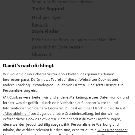
u
r
Sonn- und Feiertage geschlossen
e
t
a
t
Teufel Support
r
s
x
i
k
e
Häufige Fragen
G
a
i
Kontakt
t
t
R
a
n
Store Finder
k
l
d
ü
r
d
Erlebe unsere Produkte hautnah und lass dich
o
e
a
c
a
persönlich im Store beraten.
n
_
t
k
Übersicht
n
h
e
n
t
Damit‘s nach dir klingt
i
n
a
i
Wir wollen dir ein sicheres Surferlebnis bieten, das genau zu deinen
d
Interessen passt. Dafür nutzt Teufel auf diesen Webseiten Cookies und
h
e
1
Gültig bis 08.08.2026, 23:59 Uhr. Gratis Move 2 ab einem
andere Tracking-Technologien – auch von Dritten - und setzt Dienste zur
d
m
Personalisierung ein.
Mindesteinkaufswert von 300 EUR. Gültig nur beim Kauf ausgewählter
Produkte bzw. für Bestellungen mit teilnahmeberechtigten Produkten.
e
Mit Cookies verarbeiten wir und andere Marketingpartner Daten von dir und
e
lernen, was dir gefällt - durch dein Verhalten auf unserer Website und
Ausgenommen sind Produkte von Drittanbietern (Third-Party-Produkte).
n
Informationen von deinem Endgerät. Du hast es in der Hand: Klickst du auf
Nicht gültig für bereits getätigte Käufe. Keine Barauszahlung. Nur für
„Alles ablehnen“
bestätigst du unsere Grundeinstellung, bei der wir nur
Privatkunden. Nicht mit anderen Aktionsgutscheinen kombinierbar. Der
erforderliche Cookies aktivieren. Damit erhältst du zwar Empfehlungen,
Weiterverkauf von Aktionsgutscheinen ist untersagt. Der Gutschein verliert
diese werden jedoch zufällig ausgewählt. Personalisierte Werbung und
im Falle eines Verkaufs seine Gültigkeit. Die genauen Bedingungen
Inhalte, die wirklich relevant für dich sind, erhältst du mit
„Alles akzeptieren“
.
entnehmen Sie bitte den
AGB
.