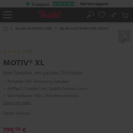
ZUM
NHALT
RINGEN
No
Abs
Startseite
Suche
Artike
im
WLAN LAUTSPRECHER
WLAN-LAUTSPRECHER GROSS
Waren
(17)
MOTIV® XL
Kein Speaker, ein ganzes Orchester
Portabler HiFi-Streaming-Speaker
AirPlay 2, Google Cast, Spotify Connect uvm.
Wechselbarer Akku, Mikrofonanschluss
Zeige mir mehr
Farbe:
Schwarz
799,
€
99