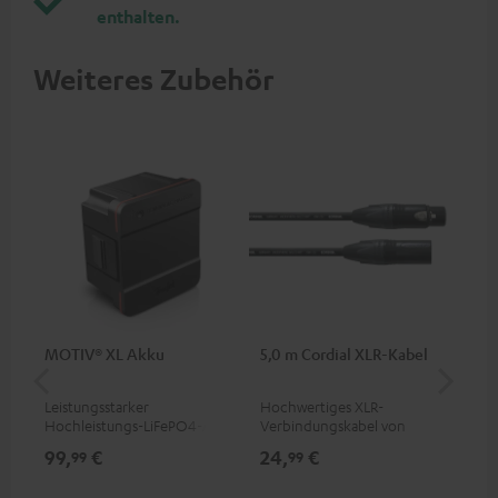
enthalten.
Weiteres Zubehör
MOTIV® XL Akku
5,0 m Cordial XLR-Kabel
An
Kli
Leistungsstarker
Hochwertiges XLR-
Uni
Hochleistungs-LiFePO4-Akku
Verbindungskabel von
Ste
mit Tiefentladeschutz für den
Cordial
99,
€
24,
€
12
99
99
MOTIV® XL