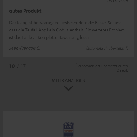
05.01.2026
gutes Produkt
Der Klang ist hervorragend, insbesondere die Bässe. Schade,
dass die Teufel-App kein Qobuz enthält. Ein weiteres Problem
ist das Fehle
Komplette Bewertung lesen
Jean-François G.
(automatisch übersetzt *)
*
10
/ 17
automatisiert übersetzt durch
DeepL
MEHR ANZEIGEN