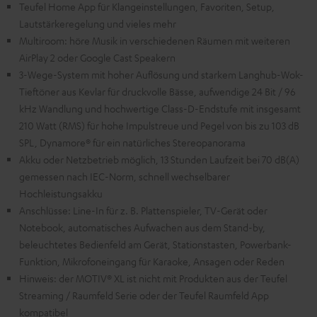
Teufel Home App für Klangeinstellungen, Favoriten, Setup,
Lautstärkeregelung und vieles mehr
Multiroom: höre Musik in verschiedenen Räumen mit weiteren
AirPlay 2 oder Google Cast Speakern
3-Wege-System mit hoher Auflösung und starkem Langhub-Wok-
Tieftöner aus Kevlar für druckvolle Bässe, aufwendige 24 Bit / 96
kHz Wandlung und hochwertige Class-D-Endstufe mit insgesamt
210 Watt (RMS) für hohe Impulstreue und Pegel von bis zu 103 dB
SPL, Dynamore® für ein natürliches Stereopanorama
Akku oder Netzbetrieb möglich, 13 Stunden Laufzeit bei 70 dB(A)
gemessen nach IEC-Norm, schnell wechselbarer
Hochleistungsakku
Anschlüsse: Line-In für z. B. Plattenspieler, TV-Gerät oder
Notebook, automatisches Aufwachen aus dem Stand-by,
beleuchtetes Bedienfeld am Gerät, Stationstasten, Powerbank-
Funktion, Mikrofoneingang für Karaoke, Ansagen oder Reden
Hinweis: der MOTIV® XL ist nicht mit Produkten aus der Teufel
Streaming / Raumfeld Serie oder der Teufel Raumfeld App
kompatibel