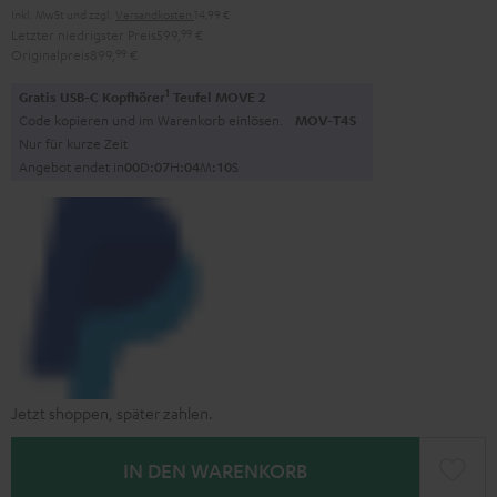
Inkl. MwSt
und zzgl.
Versandkosten
14,99 €
Letzter niedrigster Preis
599,
99
€
Originalpreis
899,
99
€
1
Gratis USB-C Kopfhörer
Teufel MOVE 2
Code kopieren und im Warenkorb einlösen.
MOV-T4S
Nur für kurze Zeit
Angebot endet in
0
0
D
:
0
7
H
:
0
4
M
:
0
9
S
Jetzt shoppen, später zahlen.
IN DEN WARENKORB