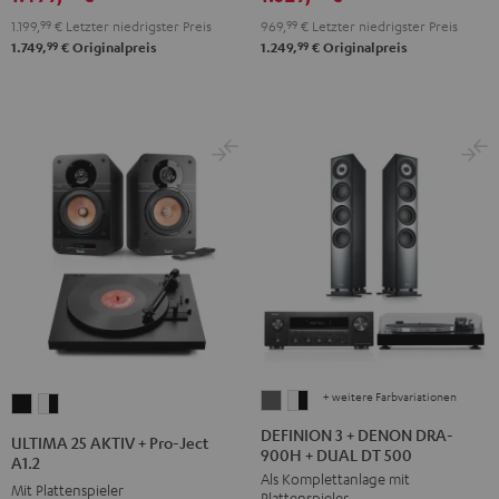
Schwarz
DT
DT
1.199,
99
€
Letzter niedrigster Preis
969,
99
€
Letzter niedrigster Preis
250
250
99
99
1.749,
€
Originalpreis
1.249,
€
Originalpreis
Schwarz
Weiß
+ weitere Farbvariationen
DEFINION
DEFINION
ULTIMA
ULTIMA
3
3
25
25
DEFINION 3 + DENON DRA-
ULTIMA 25 AKTIV + Pro-Ject
900H + DUAL DT 500
+
+
AKTIV
AKTIV
A1.2
Als Komplettanlage mit
DENON
DENON
+
+
Mit Plattenspieler
Plattenspieler