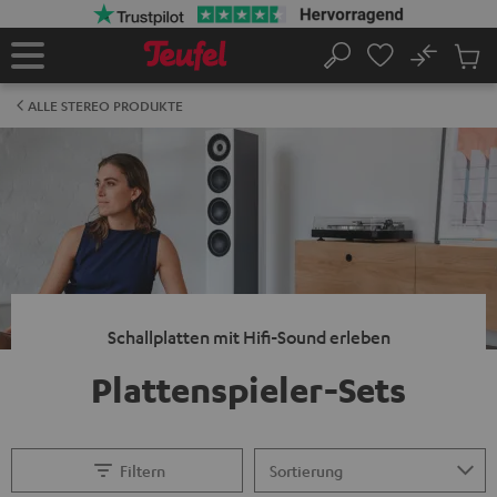
ZUM
NHALT
RINGEN
No
Abs
Startseite
Suche
Artike
im
ALLE STEREO PRODUKTE
Waren
Schallplatten mit Hifi-Sound erleben
Plattenspieler-Sets
Filtern