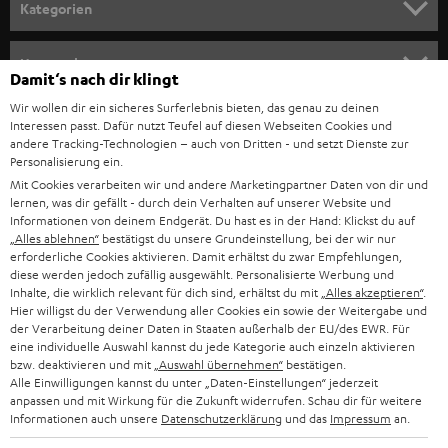
n
Kategorien
Was ist Anti-Skating?
m
Bei der Wiedergabe einer Vinylplatte wandert die Nadel allmählich vom
HEIMKINO
e
äußeren Rand zum Innenbereich der Platte. Diesen Effekt kann man auch
Unternehmen
Damit‘s nach dir klingt
als Skating-Kraft bezeichnen. Ähnlich wie bei einer Zentrifuge wird aber
l
HEIMKINO-KOMPLETTANLAGEN
auch die Plattennadel zur Innenseite der Rillen gezogen. Hierdurch
Wir wollen dir ein sicheres Surferlebnis bieten, das genau zu deinen
SUPPORT
d
Teufel Onlineshops
können die Rillen stärker abgenutzt oder es kann zu Verzerrungen im
Interessen passt. Dafür nutzt Teufel auf diesen Webseiten Cookies und
Klangbild kommen. Um dem entgegenzusteuern, kann man mit der Anti-
SOUNDBAR
andere Tracking-Technologien – auch von Dritten - und setzt Dienste zur
u
KARRIERE
Skating-Einstellung den Tonarm exakt in der Mitte der Rille halten. Parallel
Personalisierung ein.
DEUTSCHLAND
n
sollte man das Auflagegewicht prüfen, sodass der Tonarm auch
Mit Cookies verarbeiten wir und andere Marketingpartner Daten von dir und
HIFI-LAUTSPRECHER
PRESSE & MARKETING
waagerecht aufliegt und möglichst ruhigen Lauf hat.
lernen, was dir gefällt - durch dein Verhalten auf unserer Website und
g
ÖSTERREICH
Informationen von deinem Endgerät. Du hast es in der Hand: Klickst du auf
SMART HOME
Kann ich mit jedem Plattenspieler scratchen?
„Alles ablehnen“
bestätigst du unsere Grundeinstellung, bei der wir nur
GESCHÄFTSKUNDEN
erforderliche Cookies aktivieren. Damit erhältst du zwar Empfehlungen,
Nein. Auch wenn das Scratchen besonders bei Hip-Hop-DJs beliebt ist und
SCHWEIZ
BLUETOOTH-LAUTSPRECHER
diese werden jedoch zufällig ausgewählt. Personalisierte Werbung und
eine Kunst für sich ist, solltest du es nicht ohne Weiteres selbst
PARTNERPROGRAMM
Inhalte, die wirklich relevant für dich sind, erhältst du mit
„Alles akzeptieren“
.
ausprobieren. Nicht jeder Plattenspieler ist dafür geeignet. Plattenspieler
Hier willigst du der Verwendung aller Cookies ein sowie der Weitergabe und
KOPFHÖRER
mit Riemenantrieb z.B. eignen sich nicht zum Scratchen. Hierfür solltest du
NIEDERLANDE
der Verarbeitung deiner Daten in Staaten außerhalb der EU/des EWR. Für
BLOG
eher auf Geräte mit Direktantrieb setzen. Zudem sollten Nadel und
eine individuelle Auswahl kannst du jede Kategorie auch einzeln aktivieren
BLUETOOTH-KOPFHÖRER
bestenfalls die verwendeten Platten dafür geeignet sein. Daher solltest du
bzw. deaktivieren und mit
„Auswahl übernehmen“
bestätigen.
NEWSLETTER
Alle Einwilligungen kannst du unter „Daten-Einstellungen“ jederzeit
BELGIEN
zum Scratchen unbedingt auf das korrekte Equipment und einen
anpassen und mit Wirkung für die Zukunft widerrufen. Schau dir für weitere
entsprechenden DJ-Plattenspieler vom Fachhandel zurückgreifen.
STEREOANLAGEN
STORES
Informationen auch unsere
Datenschutzerklärung
und das
Impressum
an.
FRANKREICH
Digitalisieren über USB