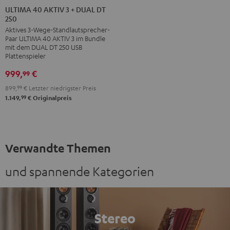
40
40
ULTIMA 40 AKTIV 3 + DUAL DT
250
AKTIV
AKTIV
Aktives 3-Wege-Standlautsprecher-
3
3
Paar ULTIMA 40 AKTIV 3 im Bundle
+
+
mit dem DUAL DT 250 USB
DUAL
DUAL
Plattenspieler
DT
DT
999,
€
99
250
250
899,
99
€
Letzter niedrigster Preis
Schwarz
Weiß
99
1.149,
€
Originalpreis
/
/
Schwarz
Schwarz
Verwandte Themen
und spannende Kategorien
Stereo