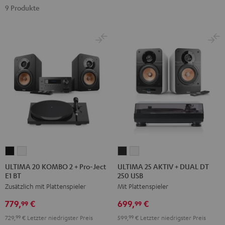
9 Produkte
ULTIMA
ULTIMA
ULTIMA
ULTIMA
20
20
25
25
ULTIMA 20 KOMBO 2 + Pro-Ject
ULTIMA 25 AKTIV + DUAL DT
E1 BT
250 USB
KOMBO
KOMBO
AKTIV
AKTIV
Zusätzlich mit Plattenspieler
Mit Plattenspieler
2
2
+
+
+
+
DUAL
DUAL
779,
€
699,
€
99
99
Pro-
Pro-
DT
DT
729,
99
€
Letzter niedrigster Preis
599,
99
€
Letzter niedrigster Preis
Ject
Ject
250
250