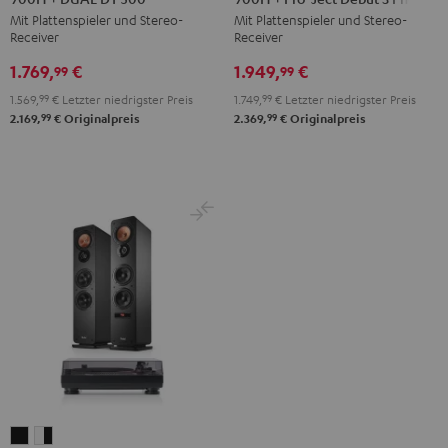
Mit Plattenspieler und Stereo-
Mit Plattenspieler und Stereo-
DENON
DENON
Receiver
Receiver
DRA-
DRA-
1.769,
€
1.949,
€
900H
900H
99
99
+
+
1.569,
99
€
Letzter niedrigster Preis
1.749,
99
€
Letzter niedrigster Preis
DUAL
Pro-
99
99
2.169,
€
Originalpreis
2.369,
€
Originalpreis
DT
Ject
500
Debut
Schwarz
S
Phono
Schwarz
ULTIMA
ULTIMA