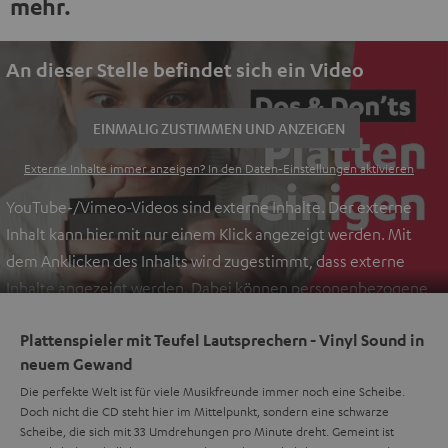
mehr.
An dieser Stelle befindet sich ein Video
EINMALIG ZUSTIMMEN UND ANZEIGEN
Externe Inhalte immer anzeigen? In den Daten‑Einstellungen aktivieren
YouTube-/Vimeo-Videos sind externe Inhalte. Der externe
Inhalt kann hier mit nur einem Klick angezeigt werden. Mit
dem Anklicken des Inhalts wird zugestimmt, dass externe
Inhalte angezeigt werden. Dabei können personenbezogene
Daten an Drittplattformen übermittelt werden.
Weitere
Plattenspieler mit Teufel Lautsprechern - Vinyl Sound in
Informationen sind in der Datenschutzerklärung unter I zu
neuem Gewand
finden
.
Die perfekte Welt ist für viele Musikfreunde immer noch eine Scheibe.
Doch nicht die CD steht hier im Mittelpunkt, sondern eine schwarze
Scheibe, die sich mit 33 Umdrehungen pro Minute dreht. Gemeint ist