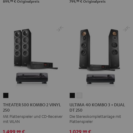
99
99
899,
€
Originalpreis
799,
€
Originalpreis
E1
E1
USB
USB
BT
BT
Night
Pure
Schwarz
Weiß
Black
White
THEATER
ULTIMA
ULTIMA
500
40
40
THEATER 500 KOMBO 2 VINYL
ULTIMA 40 KOMBO 3 + DUAL
250
DT 250
KOMBO
KOMBO
KOMBO
Mit Plattenspieler und CD-Receiver
Die Stereokomplettanlage mit
2
3
3
mit WLAN
Plattenspieler
VINYL
+
+
1.499,
€
1.029,
€
250
DUAL
DUAL
99
99