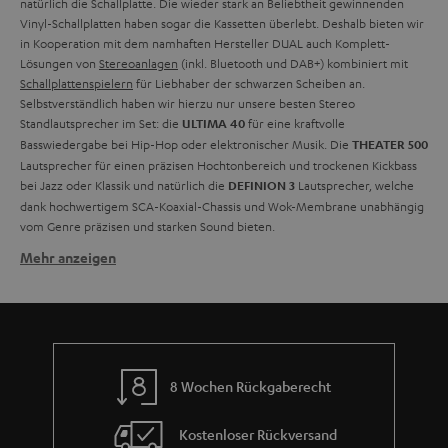
natürlich die Schallplatte. Die wieder stark an Beliebtheit gewinnenden
Vinyl-Schallplatten haben sogar die Kassetten überlebt. Deshalb bieten wir
in Kooperation mit dem namhaften Hersteller DUAL auch Komplett-
Lösungen von
Stereoanlagen
(inkl. Bluetooth und DAB+) kombiniert mit
Schallplattenspielern
für Liebhaber der schwarzen Scheiben an.
Selbstverständlich haben wir hierzu nur unsere besten Stereo
Standlautsprecher im Set: die
für eine kraftvolle
ULTIMA 40
Basswiedergabe bei Hip-Hop oder elektronischer Musik. Die
THEATER 500
Lautsprecher für einen präzisen Hochtonbereich und trockenen Kickbass
bei Jazz oder Klassik und natürlich die
Lautsprecher, welche
DEFINION 3
dank hochwertigem SCA-Koaxial-Chassis und Wok-Membrane unabhängig
vom Genre präzisen und starken Sound bieten.
Mehr anzeigen
Welche Lautsprecher eignen sich für Plattenspieler?
Geeignet für die Wiedergabe von Vinyl sind grundsätzlich alle
Lautsprecher von Stereoanlagen, Musikanlagen mit AV-Receiver, aber
auch Aktiv-Lautsprecher oder sogar
Soundbars
, die über einen
entsprechenden AUX-Eingang verfügen, über welchen der Plattenspieler
angeschlossen werden kann. Egal ob große HiFi-Anlage,
Kompaktanlage
,
8 Wochen Rückgaberecht
Radio
oder
Aktiv-Lautsprecher
. Hat die Stereoanlage einen als Phono-
Eingang ausgewiesenen AUX-In ist normalerweise kein Vorverstärker
Kostenloser Rückversand
nötig. Ist der Eingang nicht speziell für den Anschluss eines