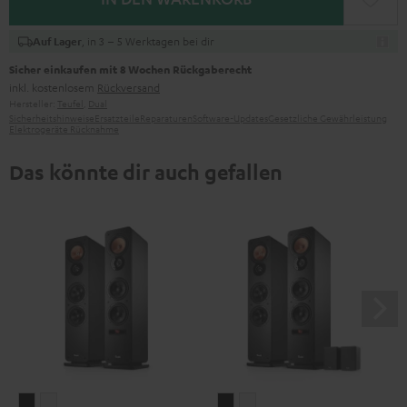
, in 3 – 5 Werktagen bei dir
Auf Lager
Sicher einkaufen mit 8 Wochen Rückgaberecht
inkl. kostenlosem
Rückversand
Hersteller:
Teufel
,
Dual
Sicherheitshinweise
Ersatzteile
Reparaturen
Software-Updates
Gesetzliche Gewährleistung
Elektrogeräte Rücknahme
Das könnte dir auch gefallen
ULTIMA
ULTIMA
ULTIMA
ULTIMA