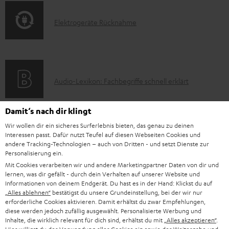
o
t
E
Elektrogeräte Rücknahme
r
i
l
m
o
e
a
n
k
t
e
A
Audio-Lexikon: Fachbegriffe schnell erklärt
t
i
n
u
r
o
z
d
Damit‘s nach dir klingt
o
n
u
i
Wir wollen dir ein sicheres Surferlebnis bieten, das genau zu deinen
K
Persönliche Kaufberatung
g
e
m
Interessen passt. Dafür nutzt Teufel auf diesen Webseiten Cookies und
o
o
+49 (0) 30 / 217 84 212
e
andere Tracking-Technologien – auch von Dritten - und setzt Dienste zur
n
V
Personalisierung ein.
Mo – Fr 08:00 – 19:00 Uhr
-
n
r
z
e
Mit Cookies verarbeiten wir und andere Marketingpartner Daten von dir und
Sa 09:00 – 17:30 Uhr
L
t
ä
lernen, was dir gefällt - durch dein Verhalten auf unserer Website und
u
r
Sonn- und Feiertage geschlossen
Informationen von deinem Endgerät. Du hast es in der Hand: Klickst du auf
e
a
t
Teufel Support
r
„Alles ablehnen“
bestätigst du unsere Grundeinstellung, bei der wir nur
s
x
erforderliche Cookies aktivieren. Damit erhältst du zwar Empfehlungen,
k
e
Häufige Fragen
G
a
diese werden jedoch zufällig ausgewählt. Personalisierte Werbung und
i
Kontakt
t
R
Inhalte, die wirklich relevant für dich sind, erhältst du mit
„Alles akzeptieren“
.
a
n
Store Finder