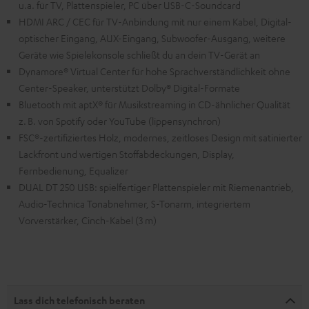
u.a. für TV, Plattenspieler, PC über USB-C-Soundcard
HDMI ARC / CEC für TV-Anbindung mit nur einem Kabel, Digital-
optischer Eingang, AUX-Eingang, Subwoofer-Ausgang, weitere
Geräte wie Spielekonsole schließt du an dein TV-Gerät an
Dynamore® Virtual Center für hohe Sprachverständlichkeit ohne
Center-Speaker, unterstützt Dolby® Digital-Formate
Bluetooth mit aptX® für Musikstreaming in CD-ähnlicher Qualität
z. B. von Spotify oder YouTube (lippensynchron)
FSC®-zertifiziertes Holz, modernes, zeitloses Design mit satinierter
Lackfront und wertigen Stoffabdeckungen, Display,
Fernbedienung, Equalizer
DUAL DT 250 USB: spielfertiger Plattenspieler mit Riemenantrieb,
Audio-Technica Tonabnehmer, S-Tonarm, integriertem
Vorverstärker, Cinch-Kabel (3 m)
Lass dich telefonisch beraten