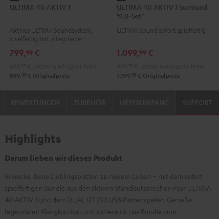
ULTIMA 40 AKTIV 3
ULTIMA 40 AKTIV 3 Surround
40
40
40
40
"4.0-Set"
AKTIV
AKTIV
AKTIV
AKTIV
Aktives ULTIMA Soundsystem,
ULTIMA Sound sofort spielfertig
3
3
3
3
spielfertig mit integriertem
Schwarz
Weiß
Surround
Surround
Verstärker
799,
€
1.099,
€
99
99
"4.0-
"4.0-
699,
99
€
Letzter niedrigster Preis
999,
99
€
Letzter niedrigster Preis
Set"
Set"
99
99
899,
€
Originalpreis
1.199,
€
Originalpreis
Schwarz
Weiß
BEWERTUNGEN
ZUBEHÖR
LIEFERUMFANG
SUPPORT
Highlights
Darum lieben wir dieses Produkt
Erwecke deine Lieblingsplatten zu neuem Leben – mit dem sofort
spielfertigen Bundle aus den aktiven Standlautsprecher-Paar ULTIMA
40 AKTIV 3 und dem DUAL DT 250 USB Plattenspieler. Genieße
legendären Klangkomfort und sichere dir das Bundle zum