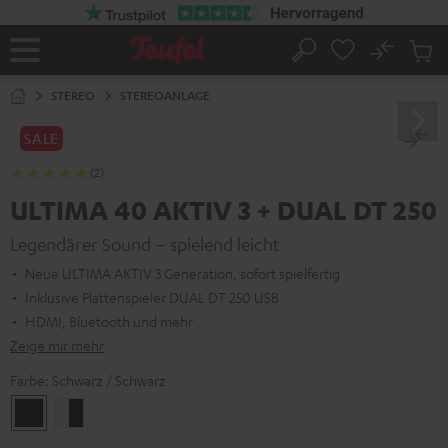
ZUM
NHALT
RINGEN
No
Abs
Startseite
Suche
Artike
im
STEREO
STEREOANLAGE
Waren
SALE
(2)
ULTIMA 40 AKTIV 3 + DUAL DT 250
Legendärer Sound – spielend leicht
Neue ULTIMA AKTIV 3 Generation, sofort spielfertig
Inklusive Plattenspieler DUAL DT 250 USB
HDMI, Bluetooth und mehr
Zeige mir mehr
Farbe:
Schwarz / Schwarz
Schwarz
Weiß
/
/