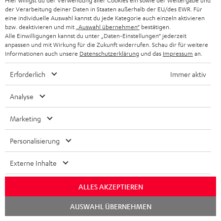
Hier willigst du der Verwendung aller Cookies ein sowie der Weitergabe und
k
d
ü
r
der Verarbeitung deiner Daten in Staaten außerhalb der EU/des EWR. Für
d
Erlebe unsere Produkte hautnah und lass dich
o
eine individuelle Auswahl kannst du jede Kategorie auch einzeln aktivieren
a
c
a
persönlich im Store beraten.
bzw. deaktivieren und mit
„Auswahl übernehmen“
bestätigen.
n
t
k
Alle Einwilligungen kannst du unter „Daten-Einstellungen“ jederzeit
Übersicht
n
anpassen und mit Wirkung für die Zukunft widerrufen. Schau dir für weitere
e
n
t
Informationen auch unsere
Datenschutzerklärung
und das
Impressum
an.
n
a
i
Erforderlich
Immer aktiv
h
e
1
Gültig bis 08.08.2026, 23:59 Uhr. Gratis Move 2 ab einem
m
Analyse
Mindesteinkaufswert von 300 EUR. Gültig nur beim Kauf ausgewählter
Produkte bzw. für Bestellungen mit teilnahmeberechtigten Produkten.
e
Ausgenommen sind Produkte von Drittanbietern (Third-Party-Produkte).
Marketing
Nicht gültig für bereits getätigte Käufe. Keine Barauszahlung. Nur für
Privatkunden. Nicht mit anderen Aktionsgutscheinen kombinierbar. Der
Personalisierung
Weiterverkauf von Aktionsgutscheinen ist untersagt. Der Gutschein verliert
im Falle eines Verkaufs seine Gültigkeit. Die genauen Bedingungen
Externe Inhalte
entnehmen Sie bitte den
AGB
.
ALLES AKZEPTIEREN
Chat
AUSWAHL ÜBERNEHMEN
starten