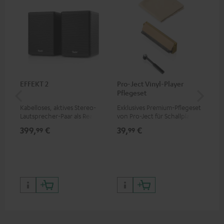
EFFEKT 2
Pro-Ject Vinyl-Player
Ort
Pflegeset
Kabelloses, aktives Stereo-
Exklusives Premium-Pflegeset
Ers
Lautsprecher-Paar als Rear-
von Pro-Ject für Schallplatten
2M
Speaker-Erweiterungsset für
und - spieler, nur im Teufel
399,
€
39,
€
69
99
99
geeignete Teufel Systeme
Webshop erhältlich