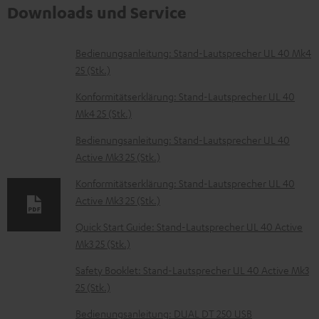
Downloads und Service
D
Bedienungsanleitung: Stand-Lautsprecher UL 40 Mk4
25 (Stk.)
o
k
Konformitätserklärung: Stand-Lautsprecher UL 40
Mk4 25 (Stk.)
u
m
Bedienungsanleitung: Stand-Lautsprecher UL 40
Active Mk3 25 (Stk.)
e
n
Konformitätserklärung: Stand-Lautsprecher UL 40
t
Active Mk3 25 (Stk.)
e
Quick Start Guide: Stand-Lautsprecher UL 40 Active
z
Mk3 25 (Stk.)
u
Safety Booklet: Stand-Lautsprecher UL 40 Active Mk3
m
25 (Stk.)
H
Bedienungsanleitung: DUAL DT 250 USB