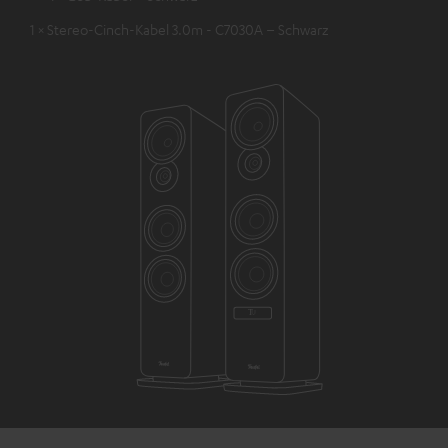
1 × Stereo-Cinch-Kabel 3.0m - C7030A – Schwarz