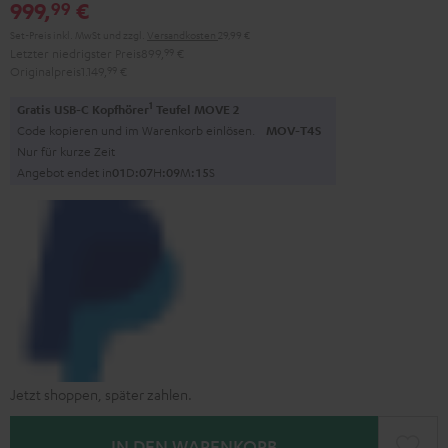
999,
€
99
Schwarz
Schwarz
Set-Preis inkl. MwSt
und zzgl.
Versandkosten
29,99 €
Letzter niedrigster Preis
899,
99
€
Originalpreis
1.149,
99
€
1
Gratis USB-C Kopfhörer
Teufel MOVE 2
Code kopieren und im Warenkorb einlösen.
MOV-T4S
Nur für kurze Zeit
Angebot endet in
0
1
D
:
0
7
H
:
0
9
M
:
1
4
S
Jetzt shoppen, später zahlen.
IN DEN WARENKORB