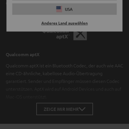
Games wird natürlich lippensynchron übertragen.
USA
Anderes Land auswählen
Qualcomm aptX
Qualcomm aptX ist ein Bluetooth Codec, der auch wie AAC
eine CD-ähnliche, kabellose Audio-Übertragung
garantiert. Sender und Empfänger müssen diesen Codec
unterstützen. AptX wird auf Android Devices und auch auf
Mac-OS unterstützt.
ZEIGE MIR MEHR