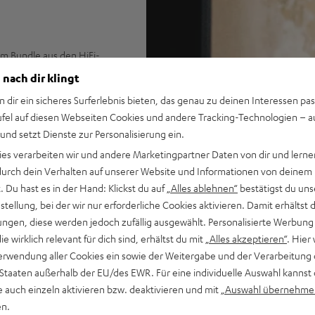
em Bundle aus den HiFi-
eo-Receiver DRA 800H und
 nach dir klingt
nzelkauf.
n dir ein sicheres Surferlebnis bieten, das genau zu deinen Interessen pas
ufel auf diesen Webseiten Cookies und andere Tracking-Technologien – 
 und setzt Dienste zur Personalisierung ein.
o-AV-Netzwerk-Receiver DRA-
ies verarbeiten wir und andere Marketingpartner Daten von dir und lernen
- durch dein Verhalten auf unserer Website und Informationen von deinem
r für einen authentischen
 Du hast es in der Hand: Klickst du auf
„Alles ablehnen“
bestätigst du uns
tellung, bei der wir nur erforderliche Cookies aktivieren. Damit erhältst 
ftönern für extremen
ngen, diese werden jedoch zufällig ausgewählt. Personalisierte Werbung
die wirklich relevant für dich sind, erhältst du mit
„Alles akzeptieren“
. Hier 
ei im Raum
erwendung aller Cookies ein sowie der Weitergabe und der Verarbeitung 
 USB-Playback, Phono-
 Staaten außerhalb der EU/des EWR. Für eine individuelle Auswahl kannst 
Eingänge und 1 HDMI Ausgang
e auch einzeln aktivieren bzw. deaktivieren und mit
„Auswahl übernehme
en.