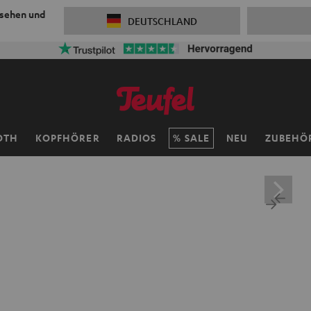
 sehen und
DEUTSCHLAND
OTH
KOPFHÖRER
RADIOS
SALE
NEU
ZUBEHÖ