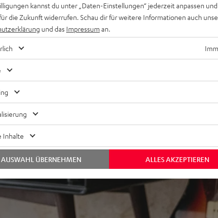
AirPlay 2, Napster, TuneIn,
willigungen kannst du unter „Daten-Einstellungen“ jederzeit anpassen und
für die Zukunft widerrufen. Schau dir für weitere Informationen auch uns
nantrieb, geeignet für LP
utzerklärung
und das
Impressum
an.
rlich
Imme
ver und mehr möglich,
e
ing
lisierung
 Inhalte
AUSWAHL ÜBERNEHMEN
ALLES AKZEPTIEREN