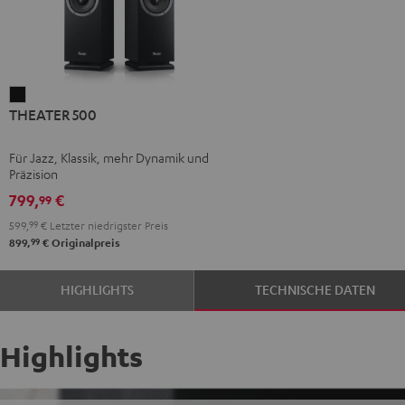
THEATER
THEATER 500
500
Schwarz
Für Jazz, Klassik, mehr Dynamik und
Präzision
799,
€
99
599,
99
€
Letzter niedrigster Preis
99
899,
€
Originalpreis
HIGHLIGHTS
TECHNISCHE DATEN
Highlights