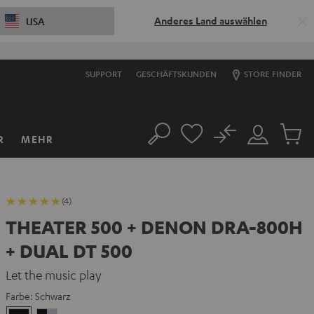
Anderes Land auswählen
USA
SUPPORT
GESCHÄFTSKUNDEN
STORE FINDER
No
R
MEHR
Suche
Mein
Artikel
Konto
im
Warenk
(4)
THEATER 500 + DENON DRA-800H
+ DUAL DT 500
Let the music play
Farbe:
Schwarz