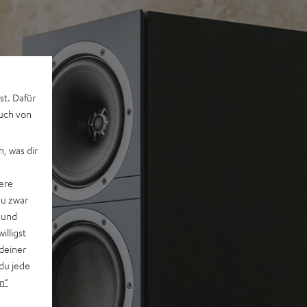
st. Dafür
auch von
, was dir
ere
du zwar
 und
willigst
deiner
du jede
n“