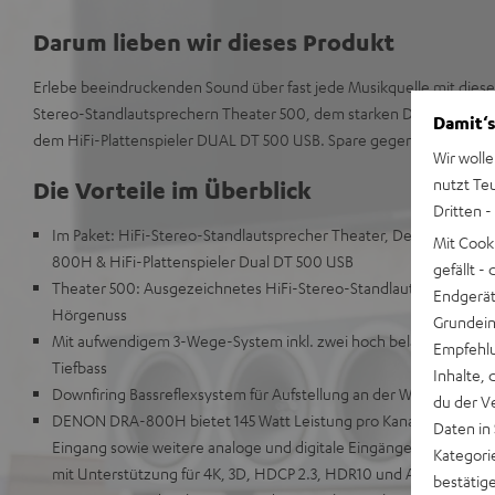
Darum lieben wir dieses Produkt
Erlebe beeindruckenden Sound über fast jede Musikquelle mit dies
Stereo-Standlautsprechern Theater 500, dem starken Denon Ster
Damit‘s
dem HiFi-Plattenspieler DUAL DT 500 USB. Spare gegenüber dem Ei
Wir wolle
nutzt Te
Die Vorteile im Überblick
Dritten -
Im Paket: HiFi-Stereo-Standlautsprecher Theater, Denon Stere
Mit Cook
800H & HiFi-Plattenspieler Dual DT 500 USB
gefällt 
Theater 500: Ausgezeichnetes HiFi-Stereo-Standlautsprecherpaa
Endgerät.
Hörgenuss
Grundeins
Mit aufwendigem 3-Wege-System inkl. zwei hoch belastbaren Tie
Empfehlu
Tiefbass
Inhalte, 
Downfiring Bassreflexsystem für Aufstellung an der Wand oder fr
du der V
DENON DRA-800H bietet 145 Watt Leistung pro Kanal an 6 Ohm,
Daten in
Eingang sowie weitere analoge und digitale Eingänge, 5 HDMI-
Kategori
mit Unterstützung für 4K, 3D, HDCP 2.3, HDR10 und ARC
bestätig