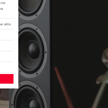
 mit
ere
r aktiv