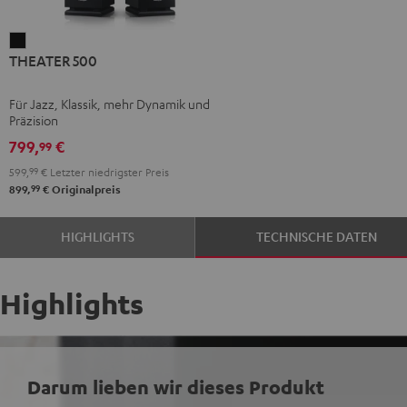
THEATER
THEATER 500
500
Schwarz
Für Jazz, Klassik, mehr Dynamik und
Präzision
799,
€
99
599,
99
€
Letzter niedrigster Preis
99
899,
€
Originalpreis
HIGHLIGHTS
TECHNISCHE DATEN
Highlights
Darum lieben wir dieses Produkt