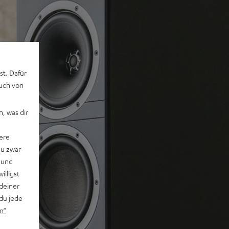
st. Dafür
auch von
, was dir
ere
du zwar
 und
willigst
deiner
du jede
n“