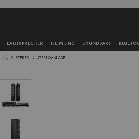
ZUM
NHALT
RINGEN
LAUTSPRECHER
HEIMKINO
SOUNDBARS
BLUETO
Startseite
STEREO
STEREOANLAGE