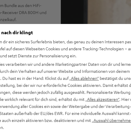
em Bundle aus den HiFi-
eo-Receiver DRA 800H und
nzelkauf.
 nach dir klingt
n dir ein sicheres Surferlebnis bieten, das genau zu deinen Interessen pas
o-AV-Netzwerk-Receiver DRA-
ufel auf diesen Webseiten Cookies und andere Tracking-Technologien – 
 und setzt Dienste zur Personalisierung ein.
r für einen authentischen
ies verarbeiten wir und andere Marketingpartner Daten von dir und lernen
- durch dein Verhalten auf unserer Website und Informationen von deinem
ftönern für extremen
 Du hast es in der Hand: Klickst du auf
„Alles ablehnen“
bestätigst du uns
tellung, bei der wir nur erforderliche Cookies aktivieren. Damit erhältst 
ei im Raum
ngen, diese werden jedoch zufällig ausgewählt. Personalisierte Werbung
 USB-Playback, Phono-
die wirklich relevant für dich sind, erhältst du mit
„Alles akzeptieren“
. Hier 
Eingänge und 1 HDMI Ausgang
erwendung aller Cookies ein sowie der Weitergabe und der Verarbeitung 
 Staaten außerhalb der EU/des EWR. Für eine individuelle Auswahl kannst 
AirPlay 2, Napster, TuneIn,
e auch einzeln aktivieren bzw. deaktivieren und mit
„Auswahl übernehme
en.
nantrieb, geeignet für LP