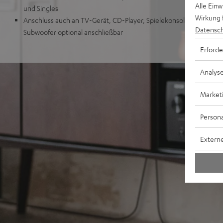
Alle Ein
und Singles
Wirkung 
Anschluss auch an TV-Gerät, CD-Player, Spielekonsole, TV-Recei
Datensch
Subwoofer optional anschließbar
Erforde
Analys
Market
Persona
Externe