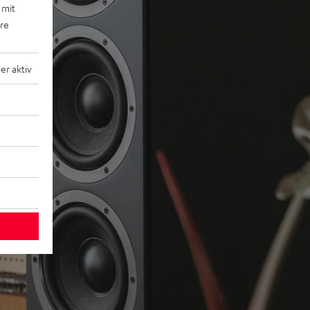
 mit
ere
r aktiv