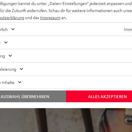
willigungen kannst du unter „Daten-Einstellungen“ jederzeit anpassen und
für die Zukunft widerrufen. Schau dir für weitere Informationen auch uns
ver und mehr möglich,
utzerklärung
und das
Impressum
an.
rlich
Imme
e
ing
lisierung
 Inhalte
AUSWAHL ÜBERNEHMEN
ALLES AKZEPTIEREN