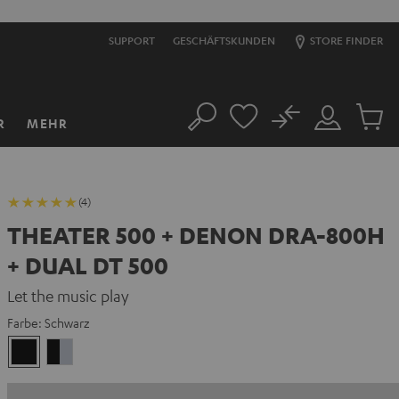
SUPPORT
GESCHÄFTSKUNDEN
STORE FINDER
No
R
MEHR
Suche
Mein
Artikel
Konto
im
Warenk
(4)
THEATER 500 + DENON DRA-800H
+ DUAL DT 500
Let the music play
Farbe:
Schwarz
Schwarz
Schwarz
/
Silber