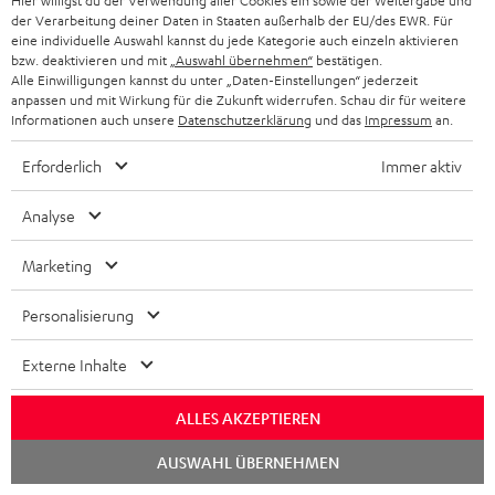
Hier willigst du der Verwendung aller Cookies ein sowie der Weitergabe und
der Verarbeitung deiner Daten in Staaten außerhalb der EU/des EWR. Für
eine individuelle Auswahl kannst du jede Kategorie auch einzeln aktivieren
bzw. deaktivieren und mit
„Auswahl übernehmen“
bestätigen.
Alle Einwilligungen kannst du unter „Daten-Einstellungen“ jederzeit
anpassen und mit Wirkung für die Zukunft widerrufen. Schau dir für weitere
DENON AVC-X3800H
5.1 Heimkino Kabel-Set
Informationen auch unsere
Datenschutzerklärung
und das
Impressum
an.
30m² "Advantage" C3535S
7.2.4 oder 11.4-AV-Receiver
5.1-Heimkino-Kabel-Set für
Erforderlich
Immer aktiv
der Spitzenklasse mit 180 Watt
Räume bis 30 m²
Ausgangsleistung pro Kanal
1.339,
€
79,
€
99
99
Deal
Analyse
1.699,
‐
€
Letzter niedrigster
Preis
Marketing
‐
1.699,
€
UVP
Personalisierung
Externe Inhalte
Weiteres Zubehör
ALLES AKZEPTIEREN
Chat
AUSWAHL ÜBERNEHMEN
starten