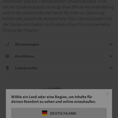
Hochtöner und ein Tiefmitteltöner phasenversetzt. Eine
solche Dipolkonzeption erzeugt eine diffuse Raumabbildung
und ist der entscheidende Faktor für eine vor Spannung
knisternde, packende Atmosphäre. Fürs Gaming lassen sich
die Dipole umschalten zu Direktstrahlern für eine perfekte
Ortung der Gegner.
Abmessungen
Anschlüsse
Lautsprecher
Wähle ein Land oder eine Region, um Inhalte für
deinen Standort zu sehen und online einzukaufen.
DEUTSCHLAND