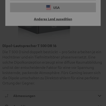
USA
Anderes Land auswählen
Dipol-Lautsprecher T 500 DR 16
Die T 500 D sind doppelt bestückt – pro Seite arbeiten je ein
Hochtöner und ein Tiefmitteltöner phasenversetzt. Eine
solche Dipolkonzeption erzeugt eine diffuse Raumabbildung
und ist der entscheidende Faktor für eine vor Spannung
knisternde, packende Atmosphäre. Fürs Gaming lassen sich
die Dipole umschalten zu Direktstrahlern für eine perfekte
Ortung der Gegner.
Abmessungen