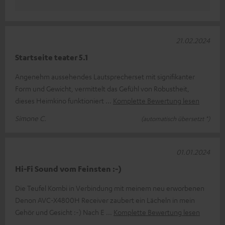
21.02.2024
Startseite teater 5.1
Angenehm aussehendes Lautsprecherset mit signifikanter
Form und Gewicht, vermittelt das Gefühl von Robustheit,
dieses Heimkino funktioniert
Komplette Bewertung lesen
Simone C.
(automatisch übersetzt *)
01.01.2024
Hi-Fi Sound vom Feinsten :-)
Die Teufel Kombi in Verbindung mit meinem neu erworbenen
Denon AVC-X4800H Receiver zaubert ein Lächeln in mein
Gehör und Gesicht :-) Nach E
Komplette Bewertung lesen