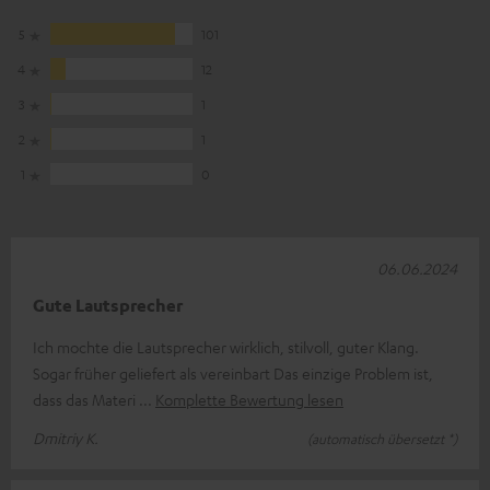
5
101
4
12
3
1
2
1
1
0
06.06.2024
Gute Lautsprecher
Ich mochte die Lautsprecher wirklich, stilvoll, guter Klang.
Sogar früher geliefert als vereinbart Das einzige Problem ist,
dass das Materi
Komplette Bewertung lesen
Dmitriy K.
(automatisch übersetzt *)