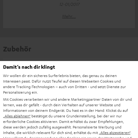
12-01/2017
Mehr...
Zubehör
Damit‘s nach dir klingt
Notwendiges Zubehör
Wir wollen dir ein sicheres Surferlebnis bieten, das genau zu deinen
Interessen passt. Dafür nutzt Teufel auf diesen Webseiten Cookies und
Bitte prüfe, ob benötigte Verbindungskabel im
andere Tracking-Technologien – auch von Dritten - und setzt Dienste zur
Lieferumfang enthalten sind.
Personalisierung ein.
Mit Cookies verarbeiten wir und andere Marketingpartner Daten von dir und
lernen, was dir gefällt - durch dein Verhalten auf unserer Website und
Informationen von deinem Endgerät. Du hast es in der Hand: Klickst du auf
„Alles ablehnen“
bestätigst du unsere Grundeinstellung, bei der wir nur
erforderliche Cookies aktivieren. Damit erhältst du zwar Empfehlungen,
diese werden jedoch zufällig ausgewählt. Personalisierte Werbung und
Inhalte, die wirklich relevant für dich sind, erhältst du mit
„Alles akzeptieren“
.