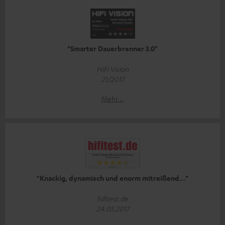
"Smarter Dauerbrenner 3.0"
HiFi Vision
21/2017
Mehr...
"Knackig, dynamisch und enorm mitreißend..."
hifitest.de
24.05.2017