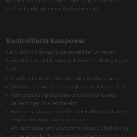
Heimkino-Komplettanlagen stöbern, ob es dieses Set
auch im Bundle mit einem AV-Receiver gibt.
Kontrollierte Basspower
Der S 6000 SW ist das Spitzenmodell der Universal-
Subwoofer von Teufel: entwickelt in Berlin. Die Highlights
sind:
Frontfire-Prinzip für eine kontrollierte Wiedergabe
300-mm-Chassis für Grenzfrequenz bis hinab auf 25 Hz
Fast doppelt so großer Bassreflexkanal für weniger
Verzerrungen im Grenzbereich
Extrem rauscharme und effiziente Endstufe für klarere
Pegel und weniger Stromverbrauch
Mit nachrüstbarem
Subwoofer Wireless Modul
kabellos
ansteuerbar durch kompatible Geräte (z.B. ULTIMA 40