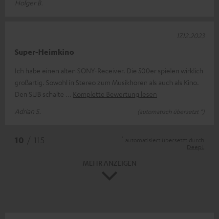
Holger B.
17.12.2023
Super-Heimkino
Ich habe einen alten SONY-Receiver. Die 500er spielen wirklich
großartig. Sowohl in Stereo zum Musikhören als auch als Kino.
Den SUB schalte
Komplette Bewertung lesen
Adrian S.
(automatisch übersetzt *)
*
10
/ 115
automatisiert übersetzt durch
DeepL
MEHR ANZEIGEN