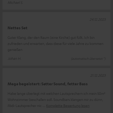
Michael S.
24.12.2023
Nettes Set
Guter Klang, der den Raum (eine Kirche) gut füllt. Ich bin
zufrieden und erwarten, dass diese für viele Jahre zu kommen
genießen
Johan H.
(automatisch übersetzt *)
21.12.2023
Mega begeistert: Satter Sound, fetter Bass
Habe lange überlegt mit welchen Lautsprechern ich mein 50m²
Wohnzimmer beschallen soll. Soundbars klangen mir zu dünn,
Midi-Lautsprecher nic
Komplette Bewertung lesen