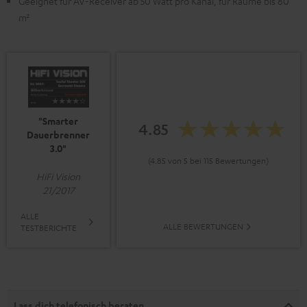
Geeignet für AV-Receiver ab 50 Watt pro Kanal, für Räume bis 80
m²
"Smarter
4.85
Dauerbrenner
3.0"
(4.85 von 5 bei 115 Bewertungen)
HiFi Vision
21/2017
ALLE
ALLE BEWERTUNGEN
TESTBERICHTE
Lass dich telefonisch beraten