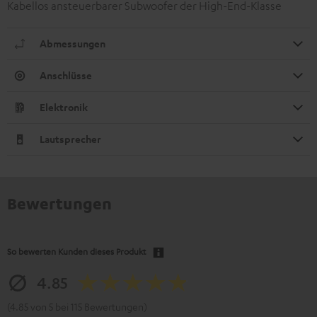
Kabellos ansteuerbarer Subwoofer der High-End-Klasse
Abmessungen
Anschlüsse
Elektronik
Lautsprecher
Bewertungen
So bewerten Kunden dieses Produkt
4.85
(4.85 von 5 bei 115 Bewertungen)