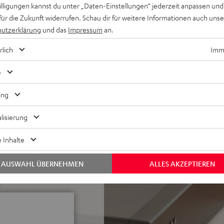
willigungen kannst du unter „Daten-Einstellungen“ jederzeit anpassen und
I ARC und CEC, Spotify
für die Zukunft widerrufen. Schau dir für weitere Informationen auch uns
i, LAN, USB-Playback,
utzerklärung
und das
Impressum
an.
glich, hohe Reparier- und
rlich
Imme
usive Lautsprecherkabel (2 x
e
-Bereich, aufwendiges 2-
ing
 Tiefbass, Time Alignment
lisierung
 jeder Hörposition,
örende Resonanzen
 Inhalte
ei im Raum
AUSWAHL ÜBERNEHMEN
ALLES AKZEPTIEREN