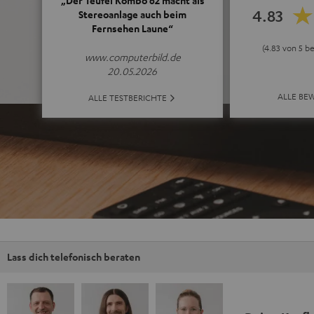
„Der Teufel Kombo 62 macht als
4.83
Stereoanlage auch beim
Fernsehen Laune“
(4.83 von 5 b
www.computerbild.de
20.05.2026
ALLE BE
ALLE TESTBERICHTE
Lass dich telefonisch beraten