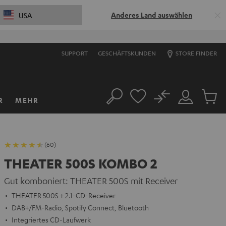
Anderes Land auswählen
USA
SUPPORT
GESCHÄFTSKUNDEN
STORE FINDER
No
R
MEHR
Suche
Mein
Artikel
Konto
im
Warenk
(60)
THEATER 500S KOMBO 2
Gut komboniert: THEATER 500S mit Receiver
THEATER 500S + 2.1-CD-Receiver
DAB+/FM-Radio, Spotify Connect, Bluetooth
Integriertes CD-Laufwerk