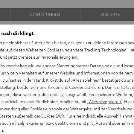
BEWERTUNGEN
ZUBEHÖR
 nach dir klingt
n dir ein sicheres Surferlebnis bieten, das genau zu deinen Interessen pas
ufel auf diesen Webseiten Cookies und andere Tracking-Technologien – 
 und setzt Dienste zur Personalisierung ein.
ies verarbeiten wir und andere Marketingpartner Daten von dir und lernen
- durch dein Verhalten auf unserer Website und Informationen von deinem
ceiver beeindruckt mit
 Du hast es in der Hand: Klickst du auf
„Alles ablehnen“
bestätigst du uns
en, während die kompakten
tellung, bei der wir nur erforderliche Cookies aktivieren. Damit erhältst 
efern. Das Set ist direkt
ngen, diese werden jedoch zufällig ausgewählt. Personalisierte Werbung
cht Musikhören Spaß!
die wirklich relevant für dich sind, erhältst du mit
„Alles akzeptieren“
. Hier 
erwendung aller Cookies ein sowie der Weitergabe und der Verarbeitung 
 Staaten außerhalb der EU/des EWR. Für eine individuelle Auswahl kannst 
e auch einzeln aktivieren bzw. deaktivieren und mit
„Auswahl übernehme
 500S Regallautsprecherpaar
en.
 Räumen bis 25 m²