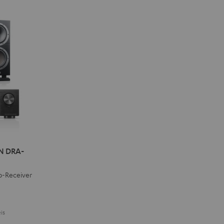
N DRA-
o-Receiver
is