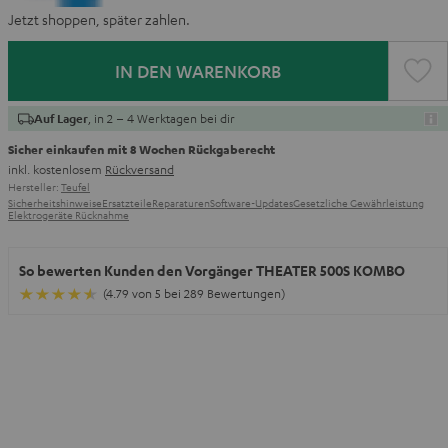
Jetzt shoppen, später zahlen.
IN DEN WARENKORB
, in 2 – 4 Werktagen bei dir
Auf Lager
Sicher einkaufen mit 8 Wochen Rückgaberecht
inkl. kostenlosem
Rückversand
Hersteller:
Teufel
Sicherheitshinweise
Ersatzteile
Reparaturen
Software-Updates
Gesetzliche Gewährleistung
Elektrogeräte Rücknahme
So bewerten Kunden den Vorgänger THEATER 500S KOMBO
(4.79 von 5 bei 289 Bewertungen)