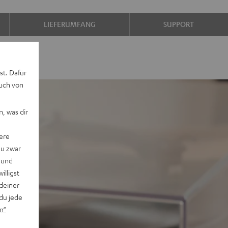
LIEFERUMFANG
SUPPORT
st. Dafür
auch von
, was dir
ere
du zwar
 und
willigst
deiner
du jede
n“