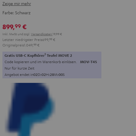
Zeige mir mehr
Farbe:
Schwarz
899,
€
99
Inkl. MwSt
und zzgl.
Versandkosten
19,99 €
Letzter niedrigster Preis
699,
99
€
Originalpreis
1.049,
99
€
1
Gratis USB-C Kopfhörer
Teufel MOVE 2
Code kopieren und im Warenkorb einlösen.
MOV-T4S
Nur für kurze Zeit
Angebot endet in
0
2
D
:
0
2
H
:
2
7
M
:
5
9
S