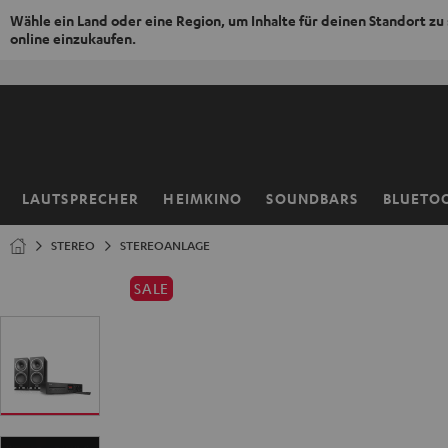
Wähle ein Land oder eine Region, um Inhalte für deinen Standort zu
online einzukaufen.
ZUM
NHALT
RINGEN
LAUTSPRECHER
HEIMKINO
SOUNDBARS
BLUETO
Startseite
STEREO
STEREOANLAGE
SALE