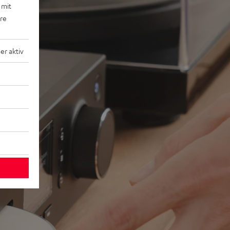
 mit
ere
r aktiv