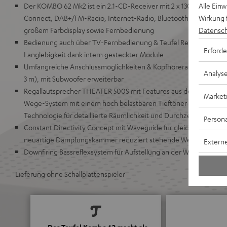
Alle Ein
Der KOMBO 62 Mk2 ist ein 2.1-CD-Receiver mit 2 x 130 Watt, HDM
Wirkung 
Connect, DAB+/FM-Radio, Internet-Radio, Bluetooth mit AAC, Wif
Datensch
großem Farbdisplay sowie Fernbedienung
Bedienung auch über TV-Fernbedienung & Teufel Remote App mö
Erforde
Langlebigkeit dank intern gesteckter Module
Umfangreiche Anschlussmöglichkeiten & Kopfhöreranschluss, inkl
Analys
3 m), mit Subwoofer erweiterbar
Regallautsprecher THEATER 500S mit Features aus dem High-End
Market
Wege-System mit einem hoch belastbaren Tieftöner für extremen
Technologie für detaillierte Räumlichkeit und Durchzeichnung
Persona
Constant Directivity Concept mit Waveguide für gleichen Klang an
neuartige Dämpfungskammer reduziert stehende Wellen und st
Externe
Downfiring Bassreflexsystem für Aufstellung an der Wand oder fr
Lieferung ohne Schallplattenspieler