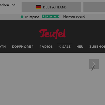
 sehen und
DEUTSCHLAND
OTH
KOPFHÖRER
RADIOS
SALE
NEU
ZUBEHÖ