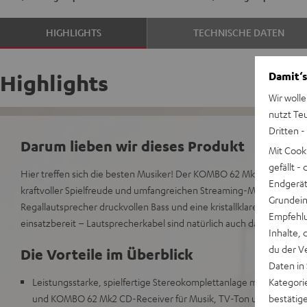
HIGHLIGHTS
TECHNISCHE DATEN
Damit‘s
Highlights
Wir wolle
nutzt Te
Dritten -
Darum lieben wir dieses Produkt
Mit Cook
gefällt 
Hier treffen sich die besten Musiker! Der KOMBO 62 Mk2 Stereo-Re
Endgerät.
kraftvoller Spielfreude und umfangreichen Streaming-Möglichkeit
Grundeins
Regallautsprecher druckvollen Bass und eine kristallklare Auflösung li
Empfehlu
einsatzbereit – Lautsprecherkabel sind natürlich auch dabei. So ma
Inhalte, 
du der V
Die Vorteile im Überblick
Daten in
Kategori
Leistungsstarke, spielfertige Stereokomplettanlage mit THEATER
bestätig
und KOMBO 62 Mk2 CD-Receiver für Musik, TV-Ton und Games in