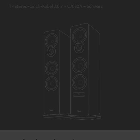
1 × Stereo-Cinch-Kabel 3.0m - C7030A – Schwarz