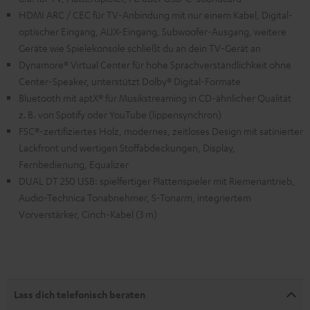
HDMI ARC / CEC für TV-Anbindung mit nur einem Kabel, Digital-
optischer Eingang, AUX-Eingang, Subwoofer-Ausgang, weitere
Geräte wie Spielekonsole schließt du an dein TV-Gerät an
Dynamore® Virtual Center für hohe Sprachverständlichkeit ohne
Center-Speaker, unterstützt Dolby® Digital-Formate
Bluetooth mit aptX® für Musikstreaming in CD-ähnlicher Qualität
z. B. von Spotify oder YouTube (lippensynchron)
FSC®-zertifiziertes Holz, modernes, zeitloses Design mit satinierter
Lackfront und wertigen Stoffabdeckungen, Display,
Fernbedienung, Equalizer
DUAL DT 250 USB: spielfertiger Plattenspieler mit Riemenantrieb,
Audio-Technica Tonabnehmer, S-Tonarm, integriertem
Vorverstärker, Cinch-Kabel (3 m)
Lass dich telefonisch beraten