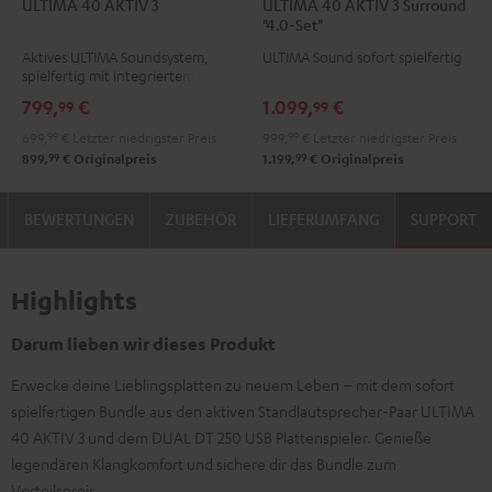
ULTIMA 40 AKTIV 3
ULTIMA 40 AKTIV 3 Surround
40
40
40
40
"4.0-Set"
AKTIV
AKTIV
AKTIV
AKTIV
Aktives ULTIMA Soundsystem,
ULTIMA Sound sofort spielfertig
3
3
3
3
spielfertig mit integriertem
Schwarz
Weiß
Surround
Surround
Verstärker
799,
€
1.099,
€
99
99
"4.0-
"4.0-
699,
99
€
Letzter niedrigster Preis
999,
99
€
Letzter niedrigster Preis
Set"
Set"
99
99
899,
€
Originalpreis
1.199,
€
Originalpreis
Schwarz
Weiß
BEWERTUNGEN
ZUBEHÖR
LIEFERUMFANG
SUPPORT
Highlights
Darum lieben wir dieses Produkt
Erwecke deine Lieblingsplatten zu neuem Leben – mit dem sofort
spielfertigen Bundle aus den aktiven Standlautsprecher-Paar ULTIMA
40 AKTIV 3 und dem DUAL DT 250 USB Plattenspieler. Genieße
legendären Klangkomfort und sichere dir das Bundle zum
Vorteilspreis.