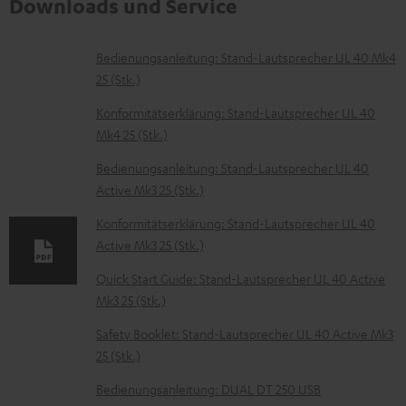
Downloads und Service
D
Bedienungsanleitung: Stand-Lautsprecher UL 40 Mk4
25 (Stk.)
o
k
Konformitätserklärung: Stand-Lautsprecher UL 40
Mk4 25 (Stk.)
u
m
Bedienungsanleitung: Stand-Lautsprecher UL 40
Active Mk3 25 (Stk.)
e
n
Konformitätserklärung: Stand-Lautsprecher UL 40
t
Active Mk3 25 (Stk.)
e
Quick Start Guide: Stand-Lautsprecher UL 40 Active
z
Mk3 25 (Stk.)
u
Safety Booklet: Stand-Lautsprecher UL 40 Active Mk3
m
25 (Stk.)
H
Bedienungsanleitung: DUAL DT 250 USB