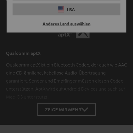
Games wird natürlich lippensynchron übertragen.
USA
Anderes Land auswählen
Qualcomm aptX
Qualcomm aptX ist ein Bluetooth Codec, der auch wie AAC
eine CD-ähnliche, kabellose Audio-Übertragung
garantiert. Sender und Empfänger müssen diesen Codec
unterstützen. AptX wird auf Android Devices und auch auf
Mac-OS unterstützt.
ZEIGE MIR MEHR