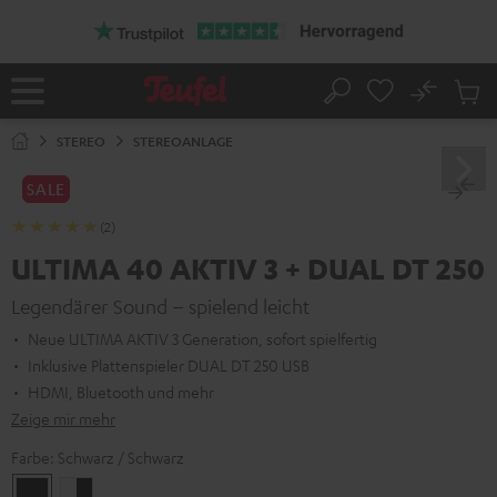
ZUM
NHALT
RINGEN
No
Abs
Startseite
Suche
Artike
im
STEREO
STEREOANLAGE
Waren
SALE
(2)
ULTIMA 40 AKTIV 3 + DUAL DT 250
Legendärer Sound – spielend leicht
Neue ULTIMA AKTIV 3 Generation, sofort spielfertig
Inklusive Plattenspieler DUAL DT 250 USB
HDMI, Bluetooth und mehr
Zeige mir mehr
Farbe:
Schwarz / Schwarz
Schwarz
Weiß