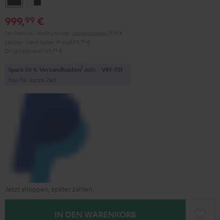
/
/
999,
€
99
Schwarz
Schwarz
Set-Preis inkl. MwSt
und zzgl.
Versandkosten
29,99 €
Letzter niedrigster Preis
899,
99
€
Originalpreis
1.149,
99
€
1
Spare 50 % Versandkosten
mit:
VKF-72F
Nur für kurze Zeit
Jetzt shoppen, später zahlen.
IN DEN WARENKORB