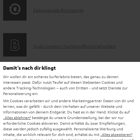
o
t
E
Elektrogeräte Rücknahme
r
i
l
m
o
e
a
n
k
t
e
A
Audio-Lexikon: Fachbegriffe schnell erklärt
t
i
n
u
r
o
z
d
o
n
Damit‘s nach dir klingt
u
i
K
Persönliche Kaufberatung
g
e
Wir wollen dir ein sicheres Surferlebnis bieten, das genau zu deinen
m
Interessen passt. Dafür nutzt Teufel auf diesen Webseiten Cookies und
o
o
+49 (0) 30 / 217 84 212
e
n
V
andere Tracking-Technologien – auch von Dritten - und setzt Dienste zur
Mo – Fr 08:00 – 19:00 Uhr
-
n
r
Personalisierung ein.
z
e
Sa 09:00 – 17:30 Uhr
Mit Cookies verarbeiten wir und andere Marketingpartner Daten von dir und
L
t
ä
u
r
Sonn- und Feiertage geschlossen
lernen, was dir gefällt - durch dein Verhalten auf unserer Website und
e
a
Informationen von deinem Endgerät. Du hast es in der Hand: Klickst du auf
t
Teufel Support
r
s
„Alles ablehnen“
bestätigst du unsere Grundeinstellung, bei der wir nur
x
k
e
Häufige Fragen
G
erforderliche Cookies aktivieren. Damit erhältst du zwar Empfehlungen,
a
diese werden jedoch zufällig ausgewählt. Personalisierte Werbung und
i
Kontakt
t
R
a
n
Inhalte, die wirklich relevant für dich sind, erhältst du mit
„Alles akzeptieren“
.
Store Finder