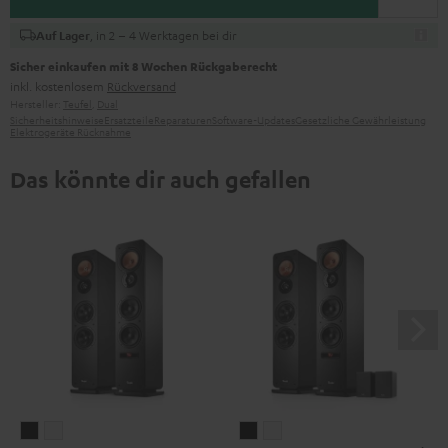
, in 2 – 4 Werktagen bei dir
Auf Lager
Sicher einkaufen mit 8 Wochen Rückgaberecht
inkl. kostenlosem
Rückversand
Hersteller:
Teufel
,
Dual
Sicherheitshinweise
Ersatzteile
Reparaturen
Software-Updates
Gesetzliche Gewährleistung
Elektrogeräte Rücknahme
Das könnte dir auch gefallen
ULTIMA
ULTIMA
ULTIMA
ULTIMA