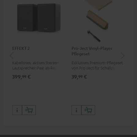
EFFEKT 2
Pro-Ject Vinyl-Player
Ort
Pflegeset
Kabelloses, aktives Stereo-
Exklusives Premium-Pflegeset
Ers
Lautsprecher-Paar als Rear-
von Pro-Ject für Schallplatten
2M
Speaker-Erweiterungsset für
und - spieler, nur im Teufel
399,
€
39,
€
69
99
99
geeignete Teufel Systeme
Webshop erhältlich