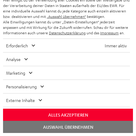
k
d
Hier willigst du der Verwendung aller Cookies ein sowie der Weitergabe und
ü
r
d
Erlebe unsere Produkte hautnah und lass dich
der Verarbeitung deiner Daten in Staaten außerhalb der EU/des EWR. Für
o
a
c
a
eine individuelle Auswahl kannst du jede Kategorie auch einzeln aktivieren
persönlich im Store beraten.
bzw. deaktivieren und mit
„Auswahl übernehmen“
bestätigen.
n
t
k
Übersicht
n
Alle Einwilligungen kannst du unter „Daten-Einstellungen“ jederzeit
e
anpassen und mit Wirkung für die Zukunft widerrufen. Schau dir für weitere
n
t
Informationen auch unsere
Datenschutzerklärung
und das
Impressum
an.
n
a
i
Erforderlich
Immer aktiv
h
e
1
Gültig bis längstens zum 15.08.2026 23:59 Uhr.
Eine Barauszahlung ist nicht
m
möglich. Der Gutschein gilt nur für Privatkunden. Kann nicht in
Analyse
Kombination mit anderen Aktionsgutscheinen eingelöst werden. Der
e
Weiterverkauf von Aktionsgutscheinen ist untersagt. Der Gutschein verliert
Marketing
im Falle eines Verkaufs seine Gültigkeit. Die genauen Bedingungen
entnehmen Sie bitte den
AGB
.
Personalisierung
Externe Inhalte
ALLES AKZEPTIEREN
8 Wochen Rückgaberecht
Chat
AUSWAHL ÜBERNEHMEN
starten
Kostenloser Rückversand