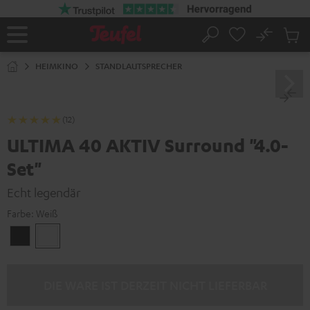
ZUM
NHALT
RINGEN
No
Abs
Startseite
Suche
Artike
im
HEIMKINO
STANDLAUTSPRECHER
Waren
(12)
ULTIMA 40 AKTIV Surround "4.0-
Set"
Echt legendär
Farbe:
Weiß
Schwarz
Weiß
DIE WARE IST DERZEIT NICHT LIEFERBAR