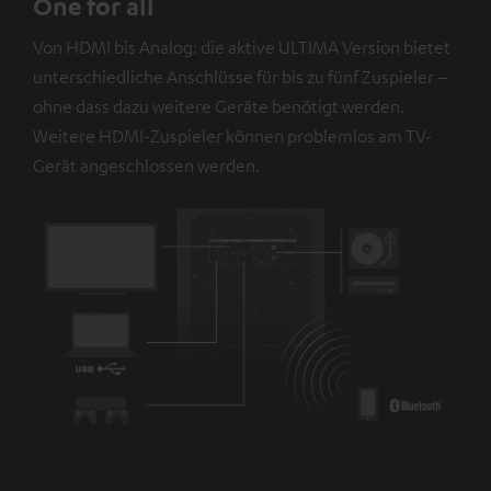
One for all
personenbezogene Daten an Drittplattformen
Von HDMI bis Analog: die aktive ULTIMA Version bietet
übermittelt werden.
Weitere Informationen sind in der
unterschiedliche Anschlüsse für bis zu fünf Zuspieler –
Datenschutzerklärung unter I zu finden
.
ohne dass dazu weitere Geräte benötigt werden.
Weitere HDMI-Zuspieler können problemlos am TV-
Gerät angeschlossen werden.