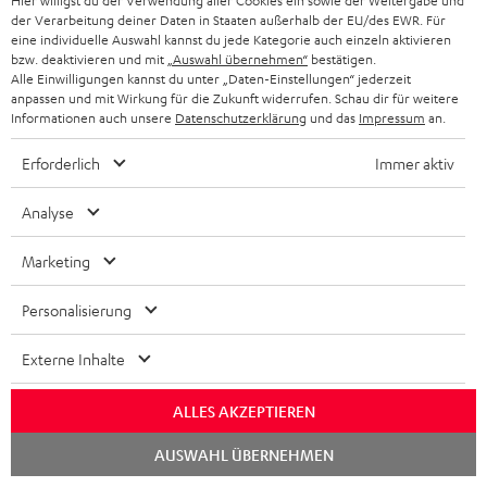
Hier willigst du der Verwendung aller Cookies ein sowie der Weitergabe und
der Verarbeitung deiner Daten in Staaten außerhalb der EU/des EWR. Für
Notwendiges Zubehör
eine individuelle Auswahl kannst du jede Kategorie auch einzeln aktivieren
bzw. deaktivieren und mit
„Auswahl übernehmen“
bestätigen.
Alle Einwilligungen kannst du unter „Daten-Einstellungen“ jederzeit
Bitte prüfe, ob benötigte Verbindungskabel im
anpassen und mit Wirkung für die Zukunft widerrufen. Schau dir für weitere
Lieferumfang enthalten sind.
Informationen auch unsere
Datenschutzerklärung
und das
Impressum
an.
Erforderlich
Immer aktiv
Analyse
Marketing
Personalisierung
Externe Inhalte
High-Speed HDMI® Kabel
mit Ethernet
ALLES AKZEPTIEREN
Highspeed HDMI-Kabel
Chat
unterstützt aktuelle Standards
AUSWAHL ÜBERNEHMEN
starten
wie z.B. 4K 50/60p und 4K 3D
16,
€
99