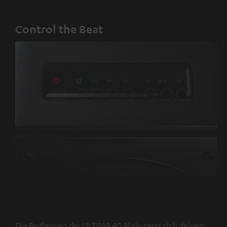
Control the Beat
EIN/AUS
Bluetooth
AUX
Optisch
TV
Lautstärke
Play/Pause
Lautstärke
via
verringern
erhöhen
HDMI
Die Bedienung der ULTIMA 40 Aktiv passt sich deinen