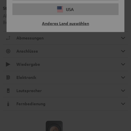
Stand-Lautsprecher UL 40 Active Mk2 18 (Stk.)
USA
Aktiver Standlautsprecher mit integriertem Verstärker,
Bedienpanel und Display
Anderes Land auswählen
Abmessungen
Anschlüsse
Wiedergabe
Elektronik
Lautsprecher
Fernbedienung