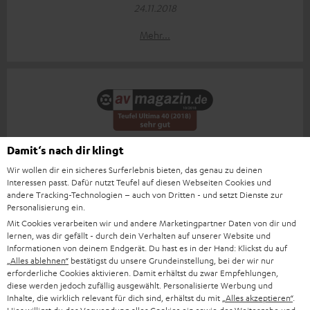
24.11.2018
Mehr...
„Großer Klang für kleines Geld“
Damit‘s nach dir klingt
Wir wollen dir ein sicheres Surferlebnis bieten, das genau zu deinen
AV-Magazin
Interessen passt. Dafür nutzt Teufel auf diesen Webseiten Cookies und
31.10.2018
andere Tracking-Technologien – auch von Dritten - und setzt Dienste zur
Personalisierung ein.
Mehr...
Mit Cookies verarbeiten wir und andere Marketingpartner Daten von dir und
lernen, was dir gefällt - durch dein Verhalten auf unserer Website und
Informationen von deinem Endgerät. Du hast es in der Hand: Klickst du auf
„Alles ablehnen“
bestätigst du unsere Grundeinstellung, bei der wir nur
erforderliche Cookies aktivieren. Damit erhältst du zwar Empfehlungen,
Zubehör
diese werden jedoch zufällig ausgewählt. Personalisierte Werbung und
Inhalte, die wirklich relevant für dich sind, erhältst du mit
„Alles akzeptieren“
.