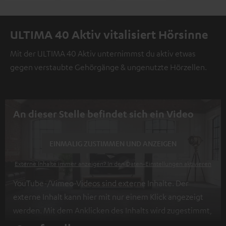
ULTIMA 40 Aktiv vitalisiert Hörsinne
Mit der ULTIMA 40 Aktiv unternimmst du aktiv etwas
gegen verstaubte Gehörgänge & ungenutzte Hörzellen.
An dieser Stelle befindet sich ein Video
EINMALIG ZUSTIMMEN UND ANZEIGEN
Externe Inhalte immer anzeigen? In den Daten‑Einstellungen aktivieren
YouTube-/Vimeo-Videos sind externe Inhalte. Der
externe Inhalt kann hier mit nur einem Klick angezeigt
werden. Mit dem Anklicken des Inhalts wird zugestimmt,
dass externe Inhalte angezeigt werden. Dabei können