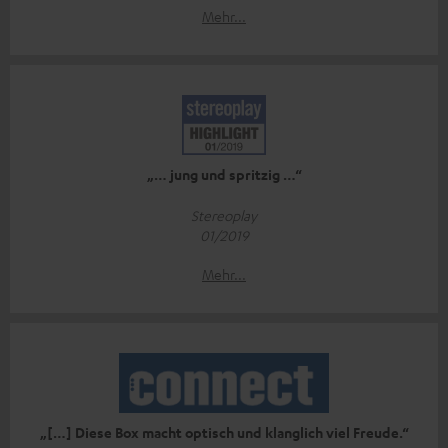
Mehr...
„… jung und spritzig …“
Stereoplay
01/2019
Mehr...
„[…] Diese Box macht optisch und klanglich viel Freude.“