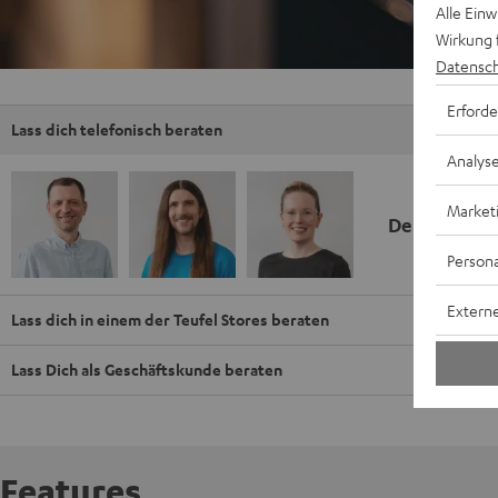
Alle Ein
Wirkung 
Datensch
Erforde
Lass dich telefonisch beraten
Analys
Market
Deine Kauf
Persona
Externe
Lass dich in einem der Teufel Stores beraten
Lass Dich als Geschäftskunde beraten
Features