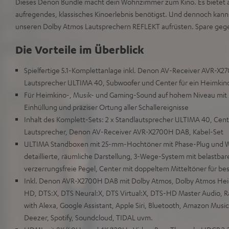
Dieses Denon Bundle macht dein Wohnzimmer zum Kino. Es bietet all
aufregendes, klassisches Kinoerlebnis benötigst. Und dennoch kanns
unseren Dolby Atmos Lautsprechern REFLEKT aufrüsten. Spare geg
Die Vorteile im Überblick
Spielfertige 5.1-Komplettanlage inkl. Denon AV-Receiver AVR-X2
Lautsprecher ULTIMA 40, Subwoofer und Center für ein Heimkino-
Für Heimkino-, Musik- und Gaming-Sound auf hohem Niveau mit 
Einhüllung und präziser Ortung aller Schallereignisse
Inhalt des Komplett-Sets: 2 x Standlautsprecher ULTIMA 40, Cent
Lautsprecher, Denon AV-Receiver AVR-X2700H DAB, Kabel-Set
ULTIMA Standboxen mit 25-mm-Hochtöner mit Phase-Plug und W
detaillierte, räumliche Darstellung, 3-Wege-System mit belastbar
verzerrungsfreie Pegel, Center mit doppeltem Mitteltöner für be
Inkl. Denon AVR-X2700H DAB mit Dolby Atmos, Dolby Atmos Heigh
HD, DTS:X, DTS Neural:X, DTS Virtual:X, DTS-HD Master Audio,
with Alexa, Google Assistant, Apple Siri, Bluetooth, Amazon Music,
Deezer, Spotify, Soundcloud, TIDAL uvm.