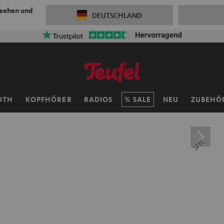
 sehen und
DEUTSCHLAND
OTH
KOPFHÖRER
RADIOS
SALE
NEU
ZUBEHÖ