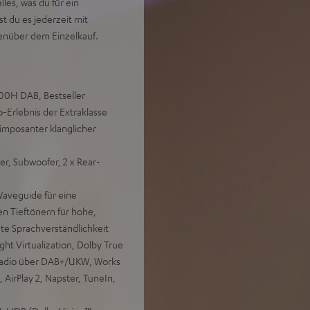
es, was du für ein
t du es jederzeit mit
enüber dem Einzelkauf.
700H DAB, Bestseller
Erlebnis der Extraklasse
imposanter klanglicher
er, Subwoofer, 2 x Rear-
aveguide für eine
en Tieftönern für hohe,
ste Sprachverständlichkeit
t Virtualization, Dolby True
 Radio über DAB+/UKW, Works
 AirPlay 2, Napster, TuneIn,