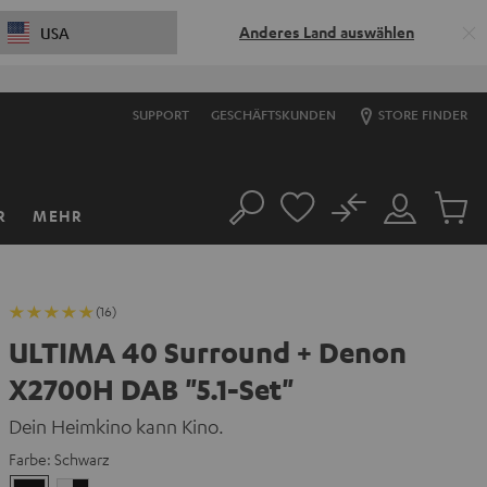
Anderes Land auswählen
USA
SUPPORT
GESCHÄFTSKUNDEN
STORE FINDER
No
R
MEHR
Suche
Mein
Artikel
Konto
im
Warenk
(16)
ULTIMA 40 Surround + Denon
X2700H DAB "5.1-Set"
Dein Heimkino kann Kino.
Farbe:
Schwarz