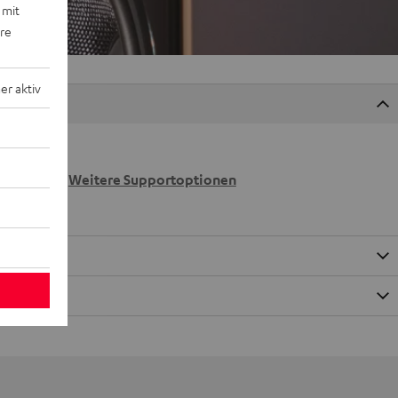
 mit
ere
r aktiv
 wir
n.
Weitere Supportoptionen