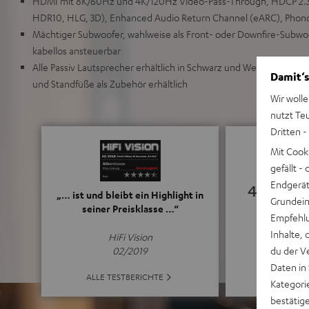
HDMI mit 8K/60Hz und 4K/120Hz Video-Pass-Through, HDCP 2.3
HDR10, HLG, 3D), Enhanced Audio Return Channel (eARC), Phon
Mächtiger Subwoofer, wahlweise als Front- oder Downfire-Subwo
kabellos ansteuerbar
Alle Passiv Lautsprecher erhältlich in Schwarz und Weiß, einfach
Damit‘s
und Standfüße als Zubehör erhältlich
Wir wolle
nutzt Te
Dritten -
Mit Cook
gefällt 
Endgerät.
4.94
„… ist und bleibt ein Highlight in
Grundeins
seiner Preisklasse …“
Empfehlu
(4.94 von 5 b
Inhalte, 
HiFi Vision
du der V
02/2019
Daten in
ALLE BE
ALLE TESTBERICHTE
Kategori
bestätig