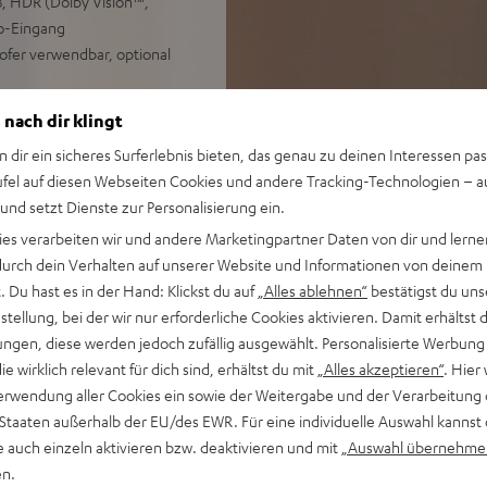
, HDR (Dolby Vision™,
o-Eingang
ofer verwendbar, optional
 zu erweitern, Wandhalterung
 nach dir klingt
n dir ein sicheres Surferlebnis bieten, das genau zu deinen Interessen pas
ufel auf diesen Webseiten Cookies und andere Tracking-Technologien – 
 und setzt Dienste zur Personalisierung ein.
ies verarbeiten wir und andere Marketingpartner Daten von dir und lernen
- durch dein Verhalten auf unserer Website und Informationen von deinem
 Du hast es in der Hand: Klickst du auf
„Alles ablehnen“
bestätigst du uns
tellung, bei der wir nur erforderliche Cookies aktivieren. Damit erhältst 
ngen, diese werden jedoch zufällig ausgewählt. Personalisierte Werbung
ei 16 Bewertungen)
die wirklich relevant für dich sind, erhältst du mit
„Alles akzeptieren“
. Hier 
erwendung aller Cookies ein sowie der Weitergabe und der Verarbeitung 
 Staaten außerhalb der EU/des EWR. Für eine individuelle Auswahl kannst 
WERTUNGEN
e auch einzeln aktivieren bzw. deaktivieren und mit
„Auswahl übernehme
en.