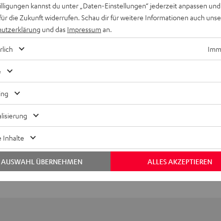
willigungen kannst du unter „Daten-Einstellungen“ jederzeit anpassen und
für die Zukunft widerrufen. Schau dir für weitere Informationen auch uns
utzerklärung
und das
Impressum
an.
rlich
Imme
e
Keinen Store in der Nähe? Kein Problem,
ing
beratung
beraten dich auch persönlich am Telefo
Hier Termin buchen
lisierung
 Inhalte
AUSWAHL ÜBERNEHMEN
ALLES AKZEPTIEREN