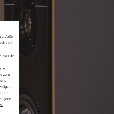
st. Dafür
auch von
, was dir
ere
du zwar
 und
willigst
deiner
du jede
n“