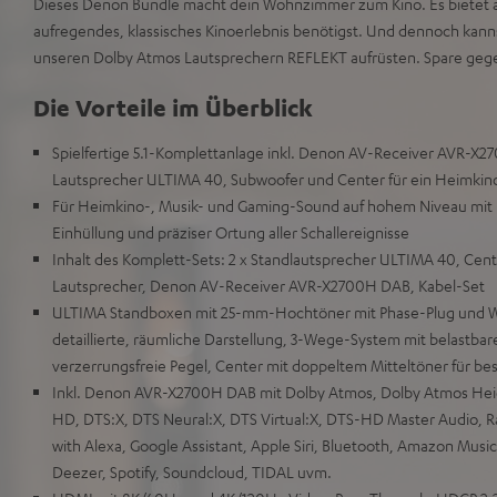
Dieses Denon Bundle macht dein Wohnzimmer zum Kino. Es bietet all
aufregendes, klassisches Kinoerlebnis benötigst. Und dennoch kanns
unseren Dolby Atmos Lautsprechern REFLEKT aufrüsten. Spare geg
Die Vorteile im Überblick
Spielfertige 5.1-Komplettanlage inkl. Denon AV-Receiver AVR-X2
Lautsprecher ULTIMA 40, Subwoofer und Center für ein Heimkino-
Für Heimkino-, Musik- und Gaming-Sound auf hohem Niveau mit 
Einhüllung und präziser Ortung aller Schallereignisse
Inhalt des Komplett-Sets: 2 x Standlautsprecher ULTIMA 40, Cent
Lautsprecher, Denon AV-Receiver AVR-X2700H DAB, Kabel-Set
ULTIMA Standboxen mit 25-mm-Hochtöner mit Phase-Plug und W
detaillierte, räumliche Darstellung, 3-Wege-System mit belastbar
verzerrungsfreie Pegel, Center mit doppeltem Mitteltöner für be
Inkl. Denon AVR-X2700H DAB mit Dolby Atmos, Dolby Atmos Heigh
HD, DTS:X, DTS Neural:X, DTS Virtual:X, DTS-HD Master Audio,
with Alexa, Google Assistant, Apple Siri, Bluetooth, Amazon Music,
Deezer, Spotify, Soundcloud, TIDAL uvm.