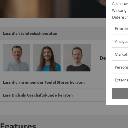
Alle Ein
Wirkung 
Datensch
Erforde
Lass dich telefonisch beraten
Analys
Market
Deine Kauf
Persona
Externe
Lass dich in einem der Teufel Stores beraten
Lass Dich als Geschäftskunde beraten
Features