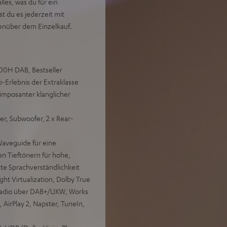
es, was du für ein
t du es jederzeit mit
enüber dem Einzelkauf.
700H DAB, Bestseller
Erlebnis der Extraklasse
imposanter klanglicher
er, Subwoofer, 2 x Rear-
aveguide für eine
en Tieftönern für hohe,
ste Sprachverständlichkeit
t Virtualization, Dolby True
 Radio über DAB+/UKW, Works
 AirPlay 2, Napster, TuneIn,