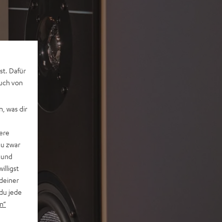
st. Dafür
auch von
, was dir
ere
du zwar
 und
willigst
deiner
du jede
n“