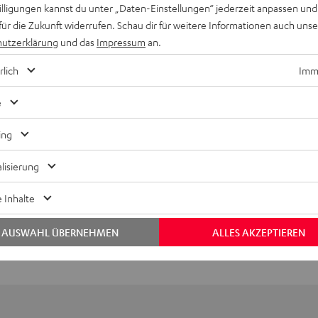
willigungen kannst du unter „Daten-Einstellungen“ jederzeit anpassen und
für die Zukunft widerrufen. Schau dir für weitere Informationen auch uns
utzerklärung
und das
Impressum
an.
rlich
Imme
e
Keinen Store in der Nähe? Kein Problem,
ing
beratung
beraten dich auch persönlich am Telefo
Hier Termin buchen
lisierung
 Inhalte
AUSWAHL ÜBERNEHMEN
ALLES AKZEPTIEREN