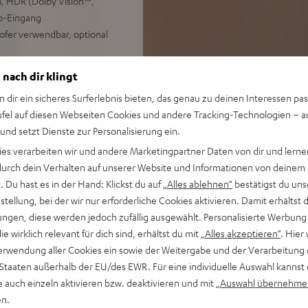
, HDR (Dolby Vision™,
o-Eingang
ofer verwendbar, optional
 zu erweitern, Wandhalterung
 nach dir klingt
n dir ein sicheres Surferlebnis bieten, das genau zu deinen Interessen pas
ufel auf diesen Webseiten Cookies und andere Tracking-Technologien – 
 und setzt Dienste zur Personalisierung ein.
ies verarbeiten wir und andere Marketingpartner Daten von dir und lernen
- durch dein Verhalten auf unserer Website und Informationen von deinem
 Du hast es in der Hand: Klickst du auf
„Alles ablehnen“
bestätigst du uns
tellung, bei der wir nur erforderliche Cookies aktivieren. Damit erhältst 
ngen, diese werden jedoch zufällig ausgewählt. Personalisierte Werbung
ei 16 Bewertungen)
die wirklich relevant für dich sind, erhältst du mit
„Alles akzeptieren“
. Hier 
erwendung aller Cookies ein sowie der Weitergabe und der Verarbeitung 
 Staaten außerhalb der EU/des EWR. Für eine individuelle Auswahl kannst 
WERTUNGEN
e auch einzeln aktivieren bzw. deaktivieren und mit
„Auswahl übernehme
en.