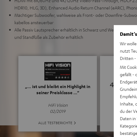
HDMI mit 8K/60Hz und 4K/120Hz Video-Pass-Through, HDCP 2.3
HDR10, HLG, 3D), Enhanced Audio Return Channel (eARC), Phon
Mächtiger Subwoofer, wahlweise als Front- oder Downfire-Subwo
kabellos ansteuerbar
Alle Passiv Lautsprecher erhältlich in Schwarz und Weiß, einfach
Damit‘s
und Standfüße als Zubehör erhältlich
Wir wolle
nutzt Te
Dritten -
Mit Cook
gefällt 
Endgerät.
4.94
„… ist und bleibt ein Highlight in
Grundeins
seiner Preisklasse …“
Empfehlu
(4.94 von 5 b
Inhalte, 
HiFi Vision
du der V
02/2019
Daten in
ALLE BE
ALLE TESTBERICHTE
Kategori
bestätig