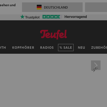
 sehen und
DEUTSCHLAND
OTH
KOPFHÖRER
RADIOS
SALE
NEU
ZUBEHÖ