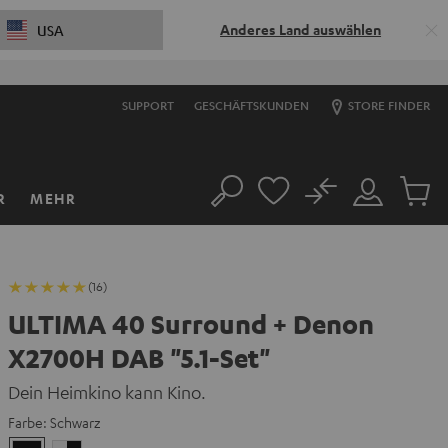
Anderes Land auswählen
USA
SUPPORT
GESCHÄFTSKUNDEN
STORE FINDER
No
R
MEHR
Suche
Mein
Artikel
Konto
im
Warenk
(16)
ULTIMA 40 Surround + Denon
X2700H DAB "5.1-Set"
Dein Heimkino kann Kino.
Farbe:
Schwarz