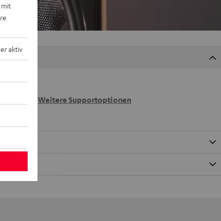
 mit
ere
r aktiv
 wir
n.
Weitere Supportoptionen