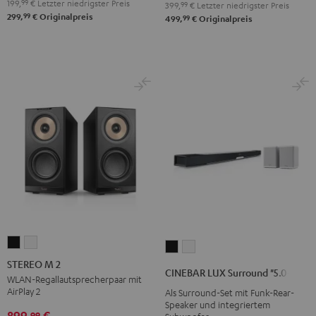
199,
99
€
Letzter niedrigster Preis
399,
99
€
Letzter niedrigster Preis
99
299,
€
Originalpreis
99
499,
€
Originalpreis
STEREO
STEREO
CINEBAR
CINEBAR
M
M
STEREO M 2
LUX
LUX
CINEBAR LUX Surround "5.0-Set"
2
2
WLAN-Regallautsprecherpaar mit
Surround
Surround
AirPlay 2
Als Surround-Set mit Funk-Rear-
Schwarz
Weiß
"5.0-
"5.0-
Speaker und integriertem
899,
€
Set"
Set"
99