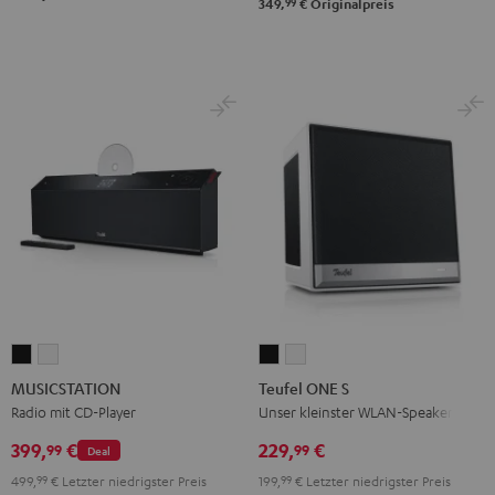
99
349,
€
Originalpreis
MUSICSTATION
MUSICSTATION
Teufel
Teufel
Schwarz
Weiß
ONE
ONE
MUSICSTATION
Teufel ONE S
S
S
Radio mit CD-Player
Unser kleinster WLAN-Speaker
Schwarz
Weiß
399,
€
229,
€
99
99
Deal
499,
99
€
Letzter niedrigster Preis
199,
99
€
Letzter niedrigster Preis