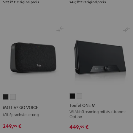
99
99
599,
€
Originalpreis
249,
€
Originalpreis
Teufel
Teufel
MOTIV®
MOTIV®
ONE
ONE
GO
GO
Teufel ONE M
MOTIV® GO VOICE
M
M
VOICE
VOICE
WLAN-Streaming mit Multiroom-
Mit Sprachsteuerung
Option
Schwarz
Weiß
Night
Silver
249,
€
99
Black
White
449,
€
99