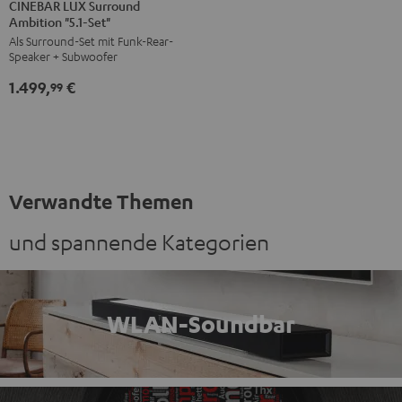
LUX
LUX
CINEBAR LUX Surround
Ambition "5.1-Set"
Surround
Surround
Als Surround-Set mit Funk-Rear-
Ambition
Ambition
Speaker + Subwoofer
"5.1-
"5.1-
1.499,
€
Set"
Set"
99
Schwarz
Weiß
Verwandte Themen
und spannende Kategorien
WLAN-Soundbar