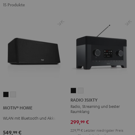
15 Produkte
RADIO
RADIO
MOTIV®
MOTIV®
3SIXTY
3SIXTY
RADIO 3SIXTY
HOME
HOME
Schwarz
Weiß
Radio, Streaming und bester
MOTIV® HOME
Schwarz
Weiß
Raumklang
WLAN mit Bluetooth und Akku
299,
€
99
229,
99
€
Letzter niedrigster Preis
549,
€
99