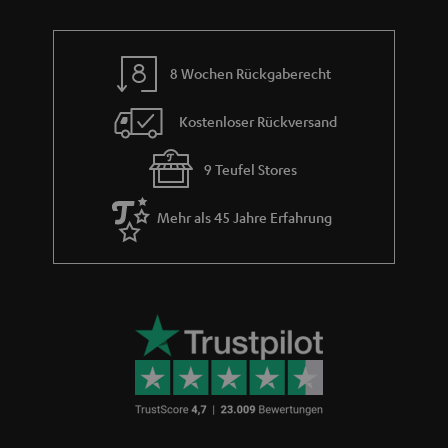
verbunden und per App gesteuert werden. Die Steuerung muss bei
WLAN-Boxen immer über die entsprechende App oder über die
Bedienelemente am Lautsprecher selbst erfolgen. WLAN-Lautsprecher
können im Vergleich zu
Smart-Speakern
nicht direkt per Sprachbefehl
8 Wochen Rückgaberecht
gesteuert werden und es ist keine künstliche Intelligenz bei der
Steuerungssoftware notwendig. Da der Lautsprecher somit nicht zunächst
Kostenloser Rückversand
eine Sprache erkennen muss, sondern den Steuerungsbefehl direkt erhält,
wird dieser auch nicht als „intelligent“ oder Smart Speaker bezeichnet.
9 Teufel Stores
Welche Vorteile haben WLAN-Lautsprecher?
Kabelloses Streaming
Mehr als 45 Jahre Erfahrung
Hohe Klangqualität
Multiroom
App-Steuerung
Zugriff auf Streaming Dienste
Keine Unterbrechung bei Anrufen wie bei Bluetooth
Wie kann ich Teufel WLAN-Lautsprecher einrichten?
Für unsere WLAN-Lautsprecher installierst du die entsprechende
kostenfreie Teufel App auf deinem Smartphone oder Tablet. Diese findest
im Apple App Store oder den Google App Store. Über Sie kannst du den
Lautsprecher einrichten und steuern. Alle Apps führen dich Schritt für