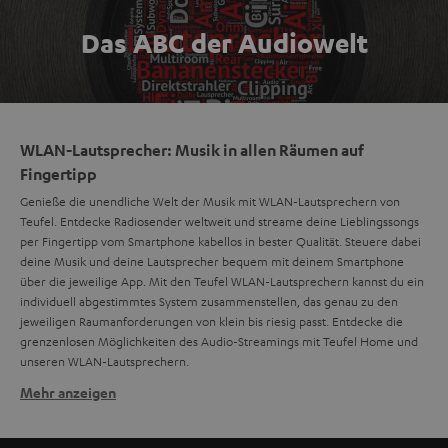
Das ABC der Audiowelt
WLAN-Lautsprecher: Musik in allen Räumen auf
Fingertipp
Genieße die unendliche Welt der Musik mit WLAN-Lautsprechern von
Teufel. Entdecke Radiosender weltweit und streame deine Lieblingssongs
per Fingertipp vom Smartphone kabellos in bester Qualität. Steuere dabei
deine Musik und deine Lautsprecher bequem mit deinem Smartphone
über die jeweilige App. Mit den Teufel WLAN-Lautsprechern kannst du ein
individuell abgestimmtes System zusammenstellen, das genau zu den
jeweiligen Raumanforderungen von klein bis riesig passt. Entdecke die
grenzenlosen Möglichkeiten des Audio-Streamings mit Teufel Home und
unseren WLAN-Lautsprechern.
Mehr anzeigen
Was sind WLAN-Lautsprecher?
WLAN-Lautsprecher sind aktive Lautsprecher, welche über das WLAN