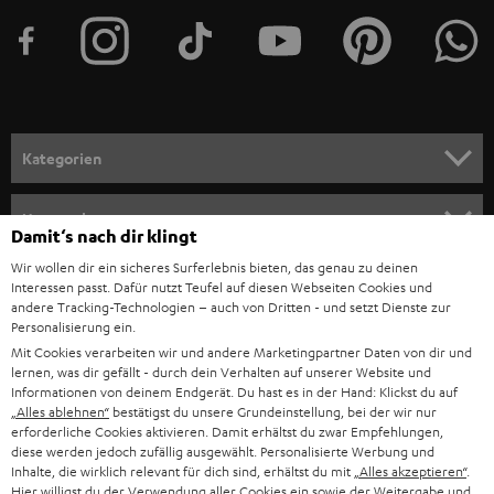
Home?
t
Teufel Raumfeld-Geräte (und deren Vorgänger-Versionen Raumfeld) sind
e
seit mehr als zehn Jahren Bestandteil des Teufel-Portfolios. Die Raumfeld
Technologie basiert auf der Grundlage, dass alle Teufel Raumfeld /
r
Raumfeld Geräte untereinander kompatibel sind, um mit diesen ein
a
Multiroom-System aufzubauen und dabei die gleiche Nutzererfahrung zu
ermöglichen. Das Konzept schließt dafür Multiroom-Systeme mit Geräten
n
Kategorien
außerhalb der Raumfeld Serie aus.
m
Speaker der Teufel Home Serie wie STEREO M 2, MOTIV® HOME und
HEIMKINO
e
MOTIV® XL sind mit einem neuen offenen Streaming-Konzept entwickelt
Unternehmen
Damit‘s nach dir klingt
worden. Die Technologe ermöglicht es, Teufel Home Speaker gemeinsam
l
HEIMKINO-KOMPLETTANLAGEN
mit Geräten anderer Hersteller zu einem Multiroom-System zu
Wir wollen dir ein sicheres Surferlebnis bieten, das genau zu deinen
SUPPORT
d
Teufel Onlineshops
gruppieren. Darüber hinaus können Nutzer nun direkt aus fast allen Musik-
Interessen passt. Dafür nutzt Teufel auf diesen Webseiten Cookies und
Apps wie Spotify auf Teufel Home Geräte streamen.
SOUNDBAR
andere Tracking-Technologien – auch von Dritten - und setzt Dienste zur
u
KARRIERE
Personalisierung ein.
DEUTSCHLAND
Können Geräte aus der Teufel Home Serie und Teufel
n
Mit Cookies verarbeiten wir und andere Marketingpartner Daten von dir und
HIFI-LAUTSPRECHER
PRESSE & MARKETING
Raumfeld Serie zusammen zu einem Multiroom-System
lernen, was dir gefällt - durch dein Verhalten auf unserer Website und
g
ÖSTERREICH
Informationen von deinem Endgerät. Du hast es in der Hand: Klickst du auf
gruppiert werden?
SMART HOME
„Alles ablehnen“
bestätigst du unsere Grundeinstellung, bei der wir nur
GESCHÄFTSKUNDEN
Nein. Aufgrund des neuen Technologie-Konzeptes der Teufel Home Serie
erforderliche Cookies aktivieren. Damit erhältst du zwar Empfehlungen,
lassen sich Teufel Raumfeld Geräte und Teufel Home Speaker nicht
SCHWEIZ
BLUETOOTH-LAUTSPRECHER
diese werden jedoch zufällig ausgewählt. Personalisierte Werbung und
PARTNERPROGRAMM
zusammen in einem Multiroom-System gruppieren. Das neue offene
Inhalte, die wirklich relevant für dich sind, erhältst du mit
„Alles akzeptieren“
.
Hier willigst du der Verwendung aller Cookies ein sowie der Weitergabe und
Teufel Home-Konzept ist aus technischen Gründen nicht auf Raumfeld