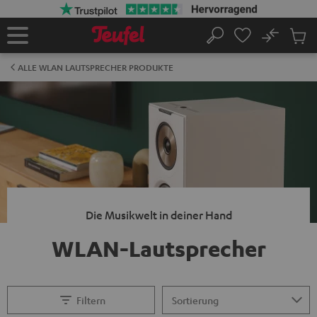
ZUM
NHALT
RINGEN
No
Abs
Startseite
Suche
Artike
im
ALLE WLAN LAUTSPRECHER PRODUKTE
Waren
Die Musikwelt in deiner Hand
WLAN-Lautsprecher
Filtern