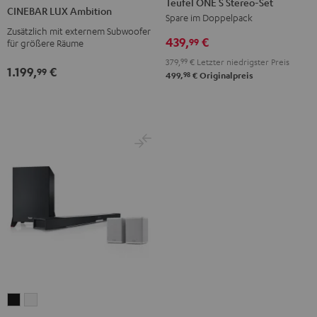
Teufel ONE S Stereo-Set
LUX
LUX
CINEBAR LUX Ambition
S
S
Spare im Doppelpack
Ambition
Ambition
Zusätzlich mit externem Subwoofer
Stereo-
Stereo-
Schwarz
Schwarz
439,
€
99
für größere Räume
Set
Set
/
379,
99
€
Letzter niedrigster Preis
Schwarz
Weiß
1.199,
€
Weiß
99
98
499,
€
Originalpreis
CINEBAR
CINEBAR