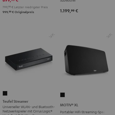
Subwoofer
Schwarz
Weiß
799,
99
€
Letzter niedrigster Preis
1.199,
€
99
99
999,
€
Originalpreis
Teufel
MOTIV®
Streamer
Teufel Streamer
XL
MOTIV® XL
Schwarz
Universeller WLAN- und Bluetooth-
Schwarz
Netzwerkspieler mit Cirrus Logic®
Portabler HiFi-Streaming-Speaker