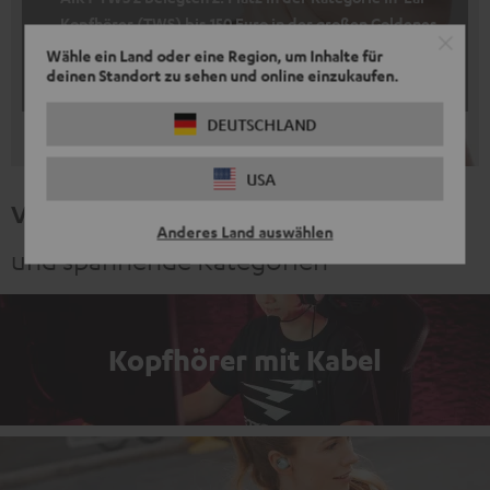
Kopfhörer (TWS) bis 150 Euro in der großen Goldenes
Ohr 2025 Leserwahl
Wähle ein Land oder eine Region, um Inhalte für
deinen Standort zu sehen und online einzukaufen.
AUDIO+stereoplay
04/2025
DEUTSCHLAND
USA
Verwandte Themen
Anderes Land auswählen
und spannende Kategorien
Kopfhörer mit Kabel