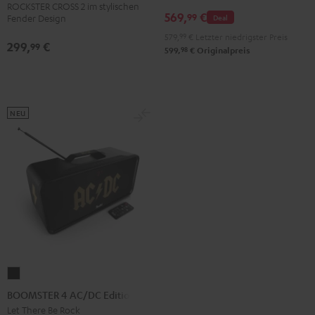
ROCKSTER CROSS 2 im stylischen
Set
Set
Set
569,
€
CROSS
99
Deal
Fender Design
Black
Black
Light
2
579,
99
€
Letzter niedrigster Preis
299,
€
&
&
Gray
99
Black
98
599,
€
Originalpreis
Green
Red
&
Steel
NEU
BOOMSTER
4
BOOMSTER 4 AC/DC Edition
AC/DC
Let There Be Rock