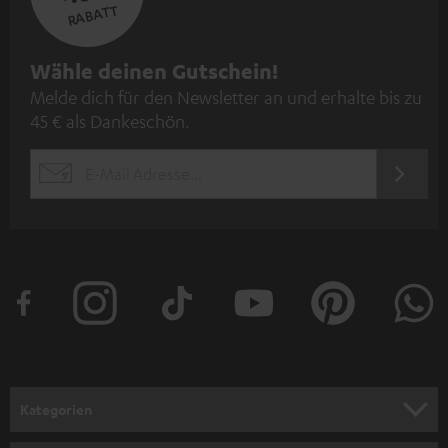
RABATT
N
Wähle deinen Gutschein!
Melde dich für den Newsletter an und erhalte bis zu
e
45 € als Dankeschön.
w
s
JETZT
EMAIL
l
ANME
WIDGET
e
t
t
e
r
a
n
Kategorien
m