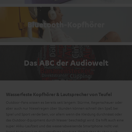
Bluetooth-Kopfhörer
Das ABC der Audiowelt
Wasserfeste Kopfhörer & Lautsprecher von Teufel
Outdoor-Fans wissen es bereits seit langem: Stürme, Regenschauer oder
aber auch nur Nieselregen über Stunden können schnell den Spaß bei
Spiel und Sport verderben, vor allem wenn die Kleidung durchnässt oder
das Outdoor-Equipment durch Wasser beschädigt wird. Da hilft auch eine
super Akku-Laufzeit und das wasserabweisende Smartphone nicht viel.
Regel Nummer 1 ist da wetterfeste Kleidung. Damit aber du aber auch