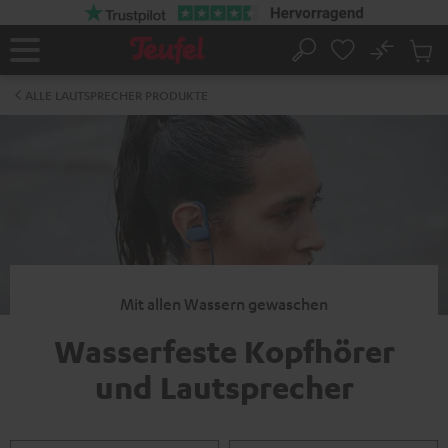
ZUM
NHALT
RINGEN
No
Abs
Startseite
Suche
Artike
im
ALLE LAUTSPRECHER PRODUKTE
Waren
Mit allen Wassern gewaschen
Wasserfeste Kopfhörer
und Lautsprecher