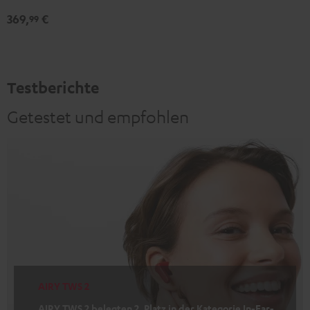
Edition
369,
€
99
Night
Black
Testberichte
Getestet und empfohlen
AIRY TWS 2
AIRY TWS 2 belegten 2. Platz in der Kategorie In-Ear-