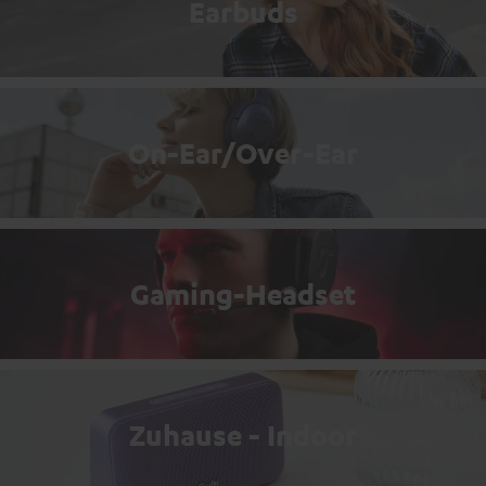
Earbuds
On-Ear/Over-Ear
Gaming-Headset
Zuhause - Indoor