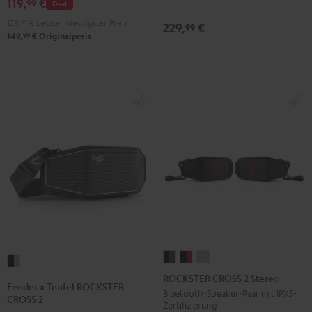
119,
€
99
Deal
Black
White
Lavender
2
129,
99
€
Letzter niedrigster Preis
229,
€
99
Black
99
149,
€
Originalpreis
&
Steel
ROCKSTER
ROCKSTER
ROCKSTER
Fender
CROSS
CROSS
CROSS
ROCKSTER CROSS 2 Stereo-Set
x
Fender x Teufel ROCKSTER
2
2
2
Bluetooth-Speaker-Paar mit IPX5-
Teufel
CROSS 2
Zertifizierung
Stereo-
Stereo-
Stereo-
ROCKSTER