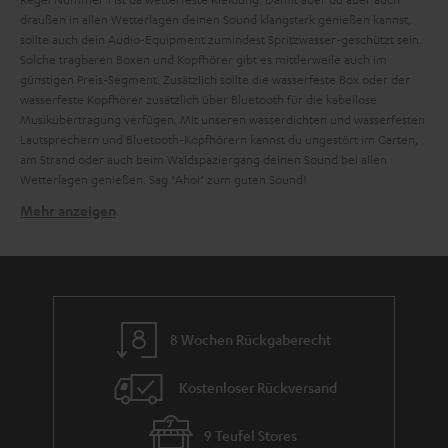
draußen in allen Wetterlagen deinen Sound klangstark genießen kannst,
sollte auch dein Audio-Equipment zumindest Spritzwasser-geschützt sein.
Solche tragbaren Boxen und Kopfhörer gibt es mittlerweile auch im
günstigen Preis-Segment. Zusätzlich sollte die wasserfeste Box oder der
wasserfeste Kopfhörer zusätzlich über Bluetooth für die kabellose
Musikübertragung verfügen. Mit unseren wasserdichten und wasserfesten
Lautsprechern und Bluetooth-Kopfhörern kannst du ungestört im Garten,
am Strand oder auch beim Waldspaziergang deinen Sound bei allen
Wetterlagen genießen. Sag "Ahoi" zum guten Sound!
Mehr anzeigen
Kann ich Kopfhörer zum Schwimmen nutzen?
Die meisten
Kopfhörer mit Kabel
.
Over-Ear Kopfhörer
oder aber auch
Smart-Home Lautsprecher
sind eher weniger für den Outdoor-Einsatz
geeignet, da die sensible Elektronik in den wenigsten Fällen gegen Wasser
geschützt ist. Kopfhörer oder Lautsprecher ohne jegliche Zertifizierung
zur Nutzung im Wasser sollten daher hierfür auch keinesfalls verwendet
8 Wochen Rückgaberecht
werden. Zudem besteht ebenfalls ein gesundheitliches Risiko, falls die
Elektronik tatsächlich nass wird. Deswegen gibt es eine exakte
Kostenloser Rückversand
Kennzeichnung für wasserfeste und wasserdichte Produkte. Die IP
(International Protection)-Codes kennzeichnen die Wasserdichte, den
Schutz vor Eindringen von Fremdkörpern wie Staub oder Schmutz und
9 Teufel Stores