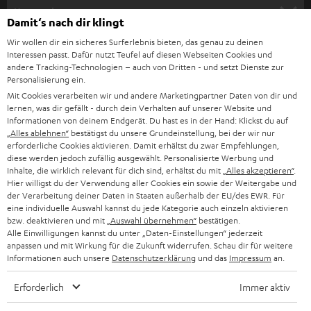
HEIMKINO
e
Unternehmen
Damit‘s nach dir klingt
l
HEIMKINO-KOMPLETTANLAGEN
Wir wollen dir ein sicheres Surferlebnis bieten, das genau zu deinen
SUPPORT
d
Teufel Onlineshops
Interessen passt. Dafür nutzt Teufel auf diesen Webseiten Cookies und
SOUNDBAR
andere Tracking-Technologien – auch von Dritten - und setzt Dienste zur
u
KARRIERE
Personalisierung ein.
DEUTSCHLAND
n
Mit Cookies verarbeiten wir und andere Marketingpartner Daten von dir und
HIFI-LAUTSPRECHER
PRESSE & MARKETING
lernen, was dir gefällt - durch dein Verhalten auf unserer Website und
g
ÖSTERREICH
Informationen von deinem Endgerät. Du hast es in der Hand: Klickst du auf
SMART HOME
„Alles ablehnen“
bestätigst du unsere Grundeinstellung, bei der wir nur
GESCHÄFTSKUNDEN
erforderliche Cookies aktivieren. Damit erhältst du zwar Empfehlungen,
SCHWEIZ
BLUETOOTH-LAUTSPRECHER
diese werden jedoch zufällig ausgewählt. Personalisierte Werbung und
PARTNERPROGRAMM
Inhalte, die wirklich relevant für dich sind, erhältst du mit
„Alles akzeptieren“
.
Hier willigst du der Verwendung aller Cookies ein sowie der Weitergabe und
KOPFHÖRER
NIEDERLANDE
der Verarbeitung deiner Daten in Staaten außerhalb der EU/des EWR. Für
BLOG
eine individuelle Auswahl kannst du jede Kategorie auch einzeln aktivieren
BLUETOOTH-KOPFHÖRER
bzw. deaktivieren und mit
„Auswahl übernehmen“
bestätigen.
NEWSLETTER
Alle Einwilligungen kannst du unter „Daten-Einstellungen“ jederzeit
BELGIEN
anpassen und mit Wirkung für die Zukunft widerrufen. Schau dir für weitere
STEREOANLAGEN
STORES
Informationen auch unsere
Datenschutzerklärung
und das
Impressum
an.
FRANKREICH
LAUTSPRECHER
Erforderlich
Immer aktiv
DEINE VORTEILE BEI TEUFEL
POLEN
ULTIMA-SERIE